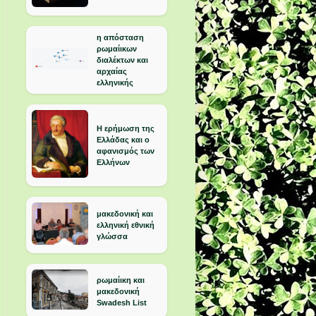
η απόσταση
ρωμαίικων
διαλέκτων και
αρχαίας
ελληνικής
Η ερήμωση της
Ελλάδας και ο
αφανισμός των
Ελλήνων
μακεδονική και
ελληνική εθνική
γλώσσα
ρωμαίικη και
μακεδονική
Swadesh List