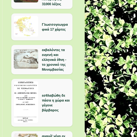
31000 λέξεις
Γλωσσογεωγρα
φικά 17 χάρτες
εκβαλόντες τα
ευγενή και
ελληνικά έθνη -
το χρονικό της
Μονεμβασίας
εσθλαβώθη δε
πάσα η χώρα και
γέγονε
βάρβαρος
αναμίξ γένη εν