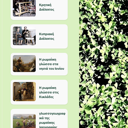
Κρητική
Διάλεκτος
Κυπριακή
Διάλεκτος
Η ρωμαίικη
γλώσσα στα
νησιά του Ιονίου
Η ρωμαίικη
γλώσσα στις
Κυκλάδες
γλωσσογεωγραφ
ικά της
ρωμαίικης
λαογραφίας