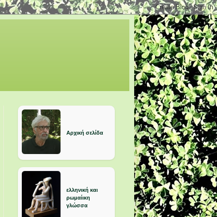
Αρχική σελίδα
ελληνική και
ρωμαίικη
γλώσσα