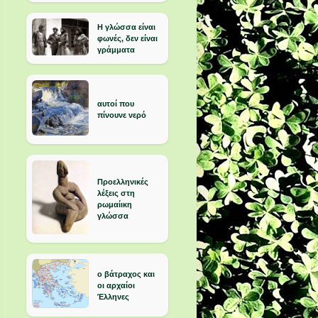
Η γλώσσα είναι
φωνές, δεν είναι
γράμματα
αυτοί που
πίνουνε νερό
Προελληνικές
λέξεις στη
ρωμαίικη
γλώσσα
ο βάτραχος και
οι αρχαίοι
Έλληνες