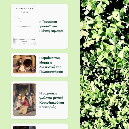
η "ρομεηκη
γλοσα" του
Γιάννη Βηλαρά
Ρωμαίικα του
Μοριά ή
διαλεκτικά της
Πελοποννήσου
Η ρωμαίικη
γλώσσα μεταξύ
Κορινθιακού και
Καστοριάς