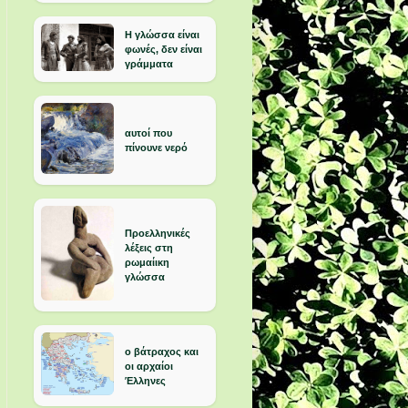
Η γλώσσα είναι
φωνές, δεν είναι
γράμματα
αυτοί που
πίνουνε νερό
Προελληνικές
λέξεις στη
ρωμαίικη
γλώσσα
ο βάτραχος και
οι αρχαίοι
Έλληνες