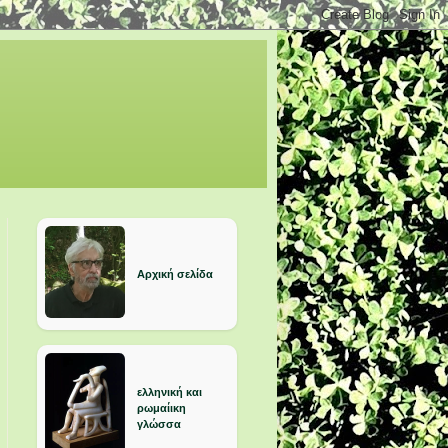
Αρχική σελίδα
ελληνική και
ρωμαίικη
γλώσσα