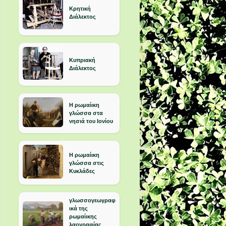
Κρητική
Διάλεκτος
Κυπριακή
Διάλεκτος
Η ρωμαίικη
γλώσσα στα
νησιά του Ιονίου
Η ρωμαίικη
γλώσσα στις
Κυκλάδες
γλωσσογεωγραφ
ικά της
ρωμαίικης
λαογραφίας