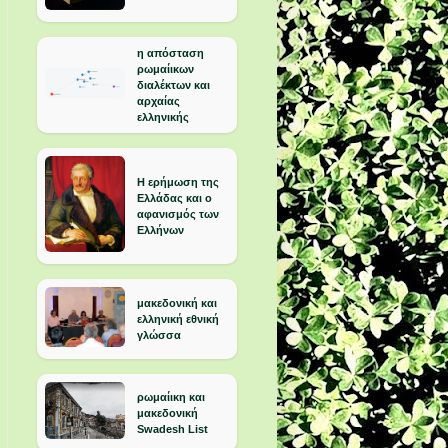
η απόσταση
ρωμαίικων
διαλέκτων και
αρχαίας
ελληνικής
Η ερήμωση της
Ελλάδας και ο
αφανισμός των
Ελλήνων
μακεδονική και
ελληνική εθνική
γλώσσα
ρωμαίικη και
μακεδονική
Swadesh List