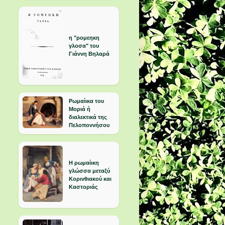
η "ρομεηκη
γλοσα" του
Γιάννη Βηλαρά
Ρωμαίικα του
Μοριά ή
διαλεκτικά της
Πελοποννήσου
Η ρωμαίικη
γλώσσα μεταξύ
Κορινθιακού και
Καστοριάς