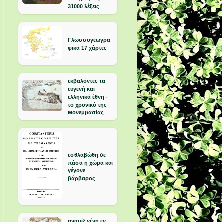
31000 λέξεις
Γλωσσογεωγρα
φικά 17 χάρτες
εκβαλόντες τα
ευγενή και
ελληνικά έθνη -
το χρονικό της
Μονεμβασίας
εσθλαβώθη δε
πάσα η χώρα και
γέγονε
βάρβαρος
αναμίξ γένη εν