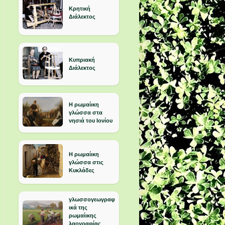
Κρητική
Διάλεκτος
Κυπριακή
Διάλεκτος
Η ρωμαίικη
γλώσσα στα
νησιά του Ιονίου
Η ρωμαίικη
γλώσσα στις
Κυκλάδες
γλωσσογεωγραφ
ικά της
ρωμαίικης
λαογραφίας