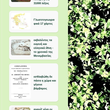
31000 λέξεις
Γλωσσογεωγρα
φικά 17 χάρτες
εκβαλόντες τα
ευγενή και
ελληνικά έθνη -
το χρονικό της
Μονεμβασίας
εσθλαβώθη δε
πάσα η χώρα και
γέγονε
βάρβαρος
αναμίξ γένη εν