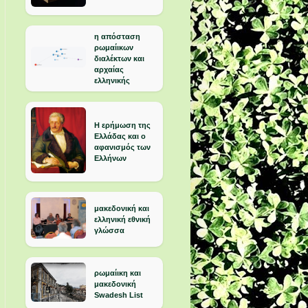
η απόσταση
ρωμαίικων
διαλέκτων και
αρχαίας
ελληνικής
Η ερήμωση της
Ελλάδας και ο
αφανισμός των
Ελλήνων
μακεδονική και
ελληνική εθνική
γλώσσα
ρωμαίικη και
μακεδονική
Swadesh List