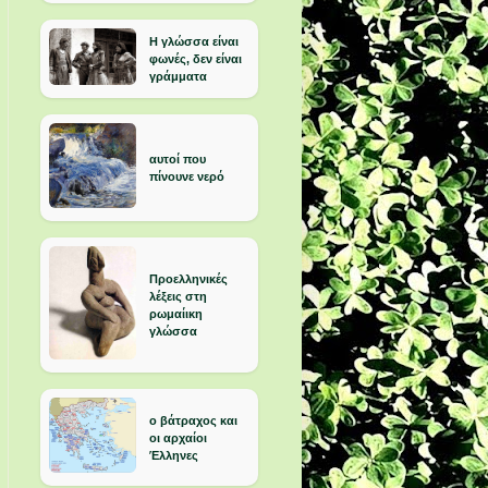
Η γλώσσα είναι
φωνές, δεν είναι
γράμματα
αυτοί που
πίνουνε νερό
Προελληνικές
λέξεις στη
ρωμαίικη
γλώσσα
ο βάτραχος και
οι αρχαίοι
Έλληνες