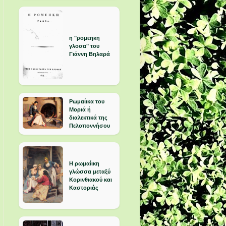
η "ρομεηκη
γλοσα" του
Γιάννη Βηλαρά
Ρωμαίικα του
Μοριά ή
διαλεκτικά της
Πελοποννήσου
Η ρωμαίικη
γλώσσα μεταξύ
Κορινθιακού και
Καστοριάς