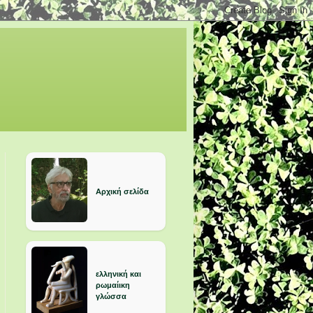
Αρχική σελίδα
ελληνική και
ρωμαίικη
γλώσσα