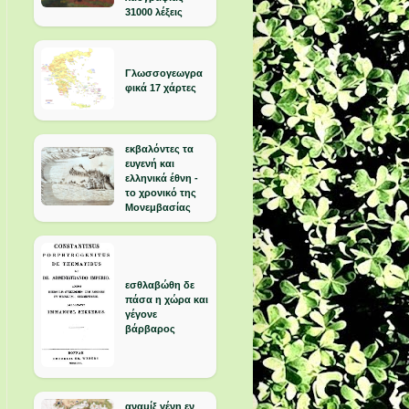
31000 λέξεις
Γλωσσογεωγρα
φικά 17 χάρτες
εκβαλόντες τα
ευγενή και
ελληνικά έθνη -
το χρονικό της
Μονεμβασίας
εσθλαβώθη δε
πάσα η χώρα και
γέγονε
βάρβαρος
αναμίξ γένη εν