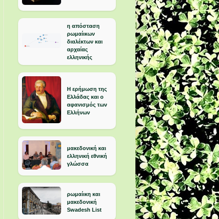
η απόσταση
ρωμαίικων
διαλέκτων και
αρχαίας
ελληνικής
Η ερήμωση της
Ελλάδας και ο
αφανισμός των
Ελλήνων
μακεδονική και
ελληνική εθνική
γλώσσα
ρωμαίικη και
μακεδονική
Swadesh List