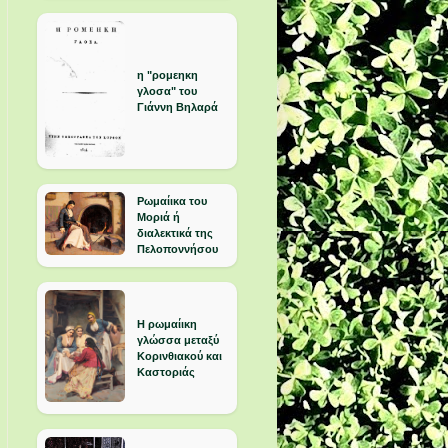
η "ρομεηκη
γλοσα" του
Γιάννη Βηλαρά
Ρωμαίικα του
Μοριά ή
διαλεκτικά της
Πελοποννήσου
Η ρωμαίικη
γλώσσα μεταξύ
Κορινθιακού και
Καστοριάς