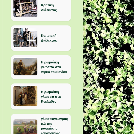
Κρητική
Διάλεκτος
Κυπριακή
Διάλεκτος
Η ρωμαίικη
γλώσσα στα
νησιά του Ιονίου
Η ρωμαίικη
γλώσσα στις
Κυκλάδες
γλωσσογεωγραφ
ικά της
ρωμαίικης
λαογραφίας