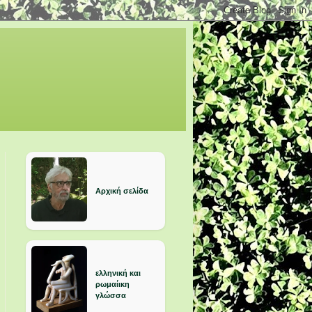
Αρχική σελίδα
ελληνική και
ρωμαίικη
γλώσσα