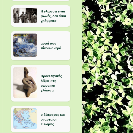
Η γλώσσα είναι
φωνές, δεν είναι
γράμματα
αυτοί που
πίνουνε νερό
Προελληνικές
λέξεις στη
ρωμαίικη
γλώσσα
ο βάτραχος και
οι αρχαίοι
Έλληνες