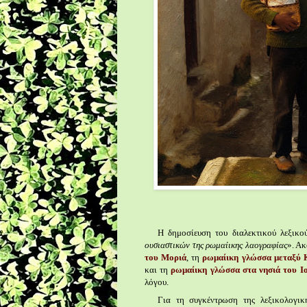
Η δημοσίευση του διαλεκτικού λεξικο
ουσιαστικών της ρωμαίικης λαογραφίας
». Α
του Μοριά
, τη
ρωμαίικη γλώσσα μεταξύ 
και τη
ρωμαίικη γλώσσα στα νησιά του Ι
λόγου.
Για τη συγκέντρωση της λεξικολογι