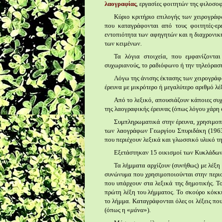
λαογραφίας
, εργασίες φοιτητών της φιλοσ
Κύριο κριτήριο επιλογής των χειρογρά
που καταγράφονται από τους φοιτητές-ερ
εντοπιότητα των αφηγητών και η διαχρονικ
των κειμένων.
Τα λόγια στοιχεία, που εμφανίζοντ
συχωριανούς, το ραδιόφωνο ή την τηλεόραση
Λόγω της άνισης έκτασης των χειρογράφω
έρευνα με μικρότερο ή μεγαλύτερο αριθμό λέ
Από το λεξικό, απουσιάζουν κάποιες συ
της λαογραφικής έρευνας (όπως λόγου χάρη 
Συμπληρωματικά στην έρευνα, χρησιμο
των λαογράφων Γεωργίου Σπυριδάκη (1963)
που περιέχουν λεξικά και γλωσσικό υλικό τη
Εξετάστηκαν 15 οικισμοί των Κυκλάδων
Τα λήμματα αρχίζουν (συνήθως) με λέξη
συνώνυμα που χρησιμοποιούνται στην περιοχή
που υπάρχουν στα λεξικά της δημοτικής. Το
πρώτη λέξη του λήμματος. Το σκούρο κόκκι
το λήμμα. Καταγράφονται όλες οι λέξεις πο
(όπως η «
μάνα
»).