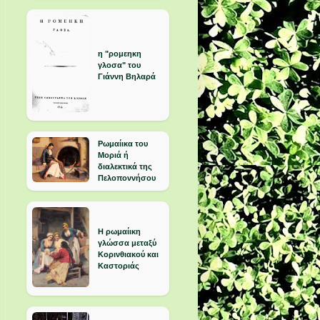
η "ρομεηκη
γλοσα" του
Γιάννη Βηλαρά
Ρωμαίικα του
Μοριά ή
διαλεκτικά της
Πελοποννήσου
Η ρωμαίικη
γλώσσα μεταξύ
Κορινθιακού και
Καστοριάς