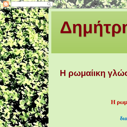
Δημήτρη
Η ρωμαίικη γλώ
Η ρωμ
δι