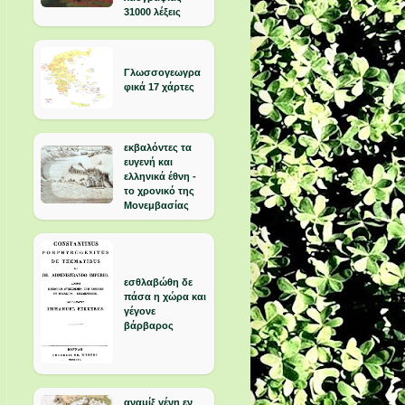
31000 λέξεις
Γλωσσογεωγρα
φικά 17 χάρτες
εκβαλόντες τα
ευγενή και
ελληνικά έθνη -
το χρονικό της
Μονεμβασίας
εσθλαβώθη δε
πάσα η χώρα και
γέγονε
βάρβαρος
αναμίξ γένη εν