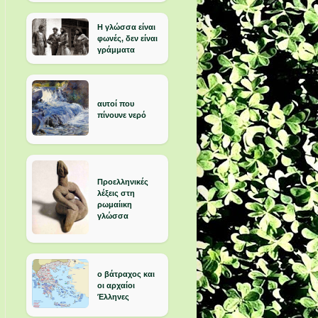
Η γλώσσα είναι
φωνές, δεν είναι
γράμματα
αυτοί που
πίνουνε νερό
Προελληνικές
λέξεις στη
ρωμαίικη
γλώσσα
ο βάτραχος και
οι αρχαίοι
Έλληνες