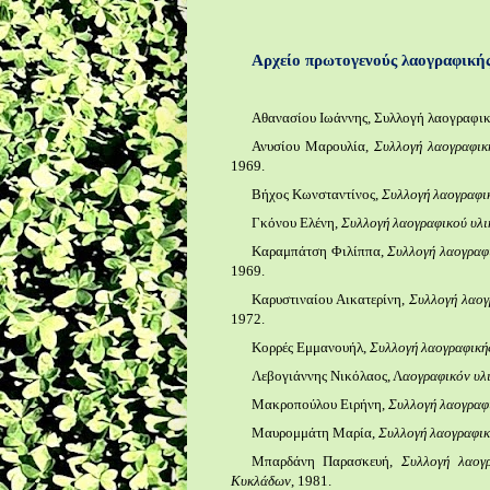
Αρχείο πρωτογενούς λαογραφική
Αθανασίου Ιωάννης, Συλλογή λαογραφική
Ανυσίου Μαρουλία,
Συλλογή λαογραφικ
1969.
Βήχος Κωνσταντίνος,
Συλλογή λαογραφικ
Γκόνου Ελένη,
Συλλογή λαογραφικού υλι
Καραμπάτση Φιλίππα,
Συλλογή λαογραφι
1969.
Καρυστιναίου Αικατερίνη,
Συλλογή λαογ
1972.
Κορρές Εμμανουήλ,
Συλλογή λαογραφικής
Λεβογιάννης Νικόλαος, Λ
αογραφικόν υλ
Μακροπούλου Ειρήνη,
Συλλογή λαογραφι
Μαυρομμάτη Μαρία,
Συλλογή λαογραφική
Μπαρδάνη Παρασκευή,
Συλλογή λαογ
Κυκλάδων
, 1981.