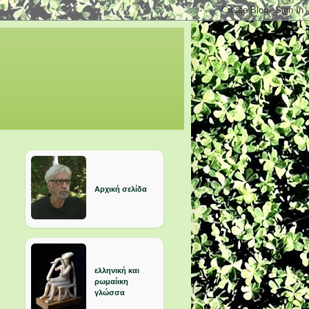
Αρχική σελίδα
ελληνική και
ρωμαίικη
γλώσσα