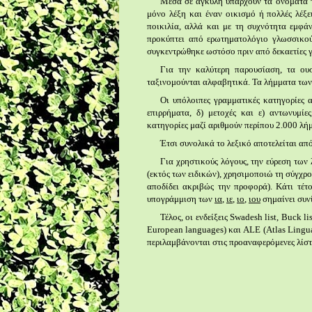
Μέσα σε αγκύλη υπάρχουν τα ονόματα τ
μόνο λέξη και έναν οικισμό ή πολλές λέξε
ποικιλία, αλλά και με τη συχνότητα εμφά
προκύπτει από ερωτηματολόγιο γλωσσικού 
συγκεντρώθηκε ωστόσο πριν από δεκαετίες γ
Για την καλύτερη παρουσίαση, τα ουσι
ταξινομούνται αλφαβητικά. Τα λήμματα των 
Οι υπόλοιπες γραμματικές κατηγορίες α
επιρρήματα,
δ) μετοχές και ε)
αντωνυμίες
κατηγορίες μαζί αριθμούν περίπου 2.000 λή
Έτσι συνολικά το λεξικό αποτελείται από
Για χρηστικούς λόγους, την εύρεση των
(εκτός των ειδικών), χρησιμοποιώ τη σύγχρ
αποδίδει ακριβώς την προφορά). Κάτι τέτ
υπογράμμιση των
ια
,
ιε
,
ιο
,
ιου
σημαίνει συν
Τέλος, οι ενδείξεις Swadesh list, Buck l
European languages) και ALE (Atlas Lingu
περιλαμβάνονται στις προαναφερόμενες λίσ