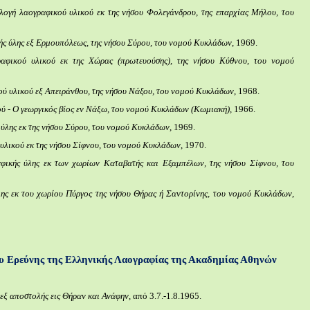
λογή λαογραφικού υλικού εκ της νήσου Φολεγάνδρου, της επαρχίας Μήλου, του
ς ύλης εξ Ερμουπόλεως, της νήσου Σύρου, του νομού Κυκλάδων
, 1969.
αφικού υλικού εκ της Χώρας (πρωτευούσης), της νήσου Κύθνου, του νομού
ύ υλικού εξ Απειράνθου, της νήσου Νάξου, του νομού Κυκλάδων
, 1968.
ύ - Ο γεωργικός βίος εν Νάξω, του νομού Κυκλάδων (Κωμιακή),
1966.
ύλης εκ της νήσου Σύρου, του νομού Κυκλάδων
, 1969.
υλικού εκ της νήσου Σίφνου, του νομού Κυκλάδων
, 1970.
φικής ύλης εκ των χωρίων Καταβατής και Εξαμπέλων, της νήσου Σίφνου, του
ης εκ του χωρίου Πύργος της νήσου Θήρας ή Σαντορίνης, του νομού Κυκλάδων
,
υ Ερεύνης της Ελληνικής Λαογραφίας της Ακαδημίας Αθηνών
εξ αποστολής εις Θήραν και Ανάφην
, από 3.7.-1.8.1965.