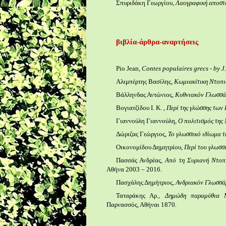
Σπυριδάκη Γεωργίου,
Λαογραφική αποστ
βιβλία
-
άρθρα
-
αναρτήσεις
Pio Jean,
Contes populaires grecs - by 
Αλιμπέρτης Βασίλης,
Κωμιακίτικη Ντοπι
Βάλληνδας Αντώνιος,
Κυθνιακόν Γλωσσά
Βογιατζίδου Ι. Κ. ,
Περί της γλώσσης των
Γιαννούλη Γιαννούλη,
Ο πολιτισμός της
Δώριζας Γεώργιος,
Το γλωσσικό ιδίωμα τη
Οικονομίδου Δημητρίου,
Περί του γλωσσ
Πασσάς Ανδρέας,
Από τη Συριανή Ντοπ
Αθήνα 2003 – 2016.
Πασχάλης Δημήτριος,
Ανδριακόν Γλωσσά
Ταταράκης Αρ.,
Δημώδη παραμύθια 
Παρνασσός, Αθήναι 1870.