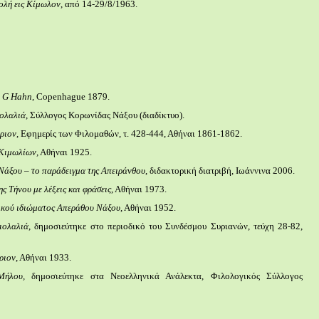
ολή εις Κίμωλον
, από 14-29/8/1963.
J. G Hahn
, Copenhague 1879.
ολαλιά
, Σύλλογος Κορωνίδας Νάξου (διαδίκτυο).
ριον
, Εφημερίς των Φιλομαθών, τ. 428-444, Αθήναι 1861-1862.
 Κιμωλίων,
Αθήναι 1925.
 Νάξου – το παράδειγμα της Απειράνθου
, διδακτορική διατριβή, Ιωάννινα 2006.
ς Τήνου με λέξεις και φράσεις
, Αθήναι 1973.
ικού ιδιώματος Απεράθου Νάξου
, Αθήναι 1952.
ιολαλιά
, δημοσιεύτηκε στο περιοδικό του Συνδέσμου Συριανών, τεύχη 28-82,
ριον
, Αθήναι 1933.
Μήλου,
δημοσιεύτηκε στα Νεοελληνικά Ανάλεκτα, Φιλολογικός Σύλλογος