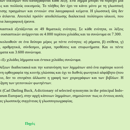
ων οικισμών που καταγράφεται κάθε λέξη. Ένα λήμμα μπορεί να περιέχει μια
ις και πολλούς οικισμούς. Το πλήθος δεν έχει να κάνει μόνο με τη γλωσσική
νισης πραγμάτων και εννοιών στα λαογραφικά κείμενα. Η γλωσσική ύλη δεν
άτλαντα. Αποτελεί προϊόν αποδελτίωσης διαλεκτικά πολύτιμου υλικού, που
ια λαογραφική έρευνα.
αστικά εξετάζονται σε 49 θεματικές ενότητες. Σε κάθε ενότητα, οι λέξεις
ουσιαστικών ανέρχονται σε 4.000 περίπου χιλιάδες και τα συνώνυμα σε 7.300.
κολουθούν σε ένα δεύτερο μέρος με πέντε ενότητες: α) ρήματα, β) επίθετα, γ)
, αριθμητικά, σύνδεσμοι, μόρια, προθέσεις και επιφωνήματα
. Και οι πέντε
μματα και 3.600 συνώνυμα.
 έξι χιλιάδες λήμματα και έντεκα χιλιάδες συνώνυμα.
 λέξεων διαδικτυακά και την κατανόηση των λημμάτων από ένα ευρύτερο κοινό
ονη ορθογραφία της κοινής γλώσσας και όχι το διεθνές φωνητικό αλφάβητο (που
οιο, δεν το επιτρέπει άλλωστε η γραφή των χειρογράφων και των βιβλίων. Η
ίζηση των γειτονικών φωνηέντων.
ist (Carl Darling Buck, A dictionary of selected synonyms in the principal Indo-
arum Europae), στην αρχή κάποιων λημμάτων, σημειώνουν πως οι έννοιες αυτές
τες γλωσσικής συγγένειας ή γλωσσογεωγραφίας.
Πηγές