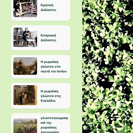
Κρητική
Διάλεκτος
Κυπριακή
Διάλεκτος
Η ρωμαίικη
γλώσσα στα
νησιά του Ιονίου
Η ρωμαίικη
γλώσσα στις
Κυκλάδες
γλωσσογεωγραφ
ικά της
ρωμαίικης
λαογραφίας