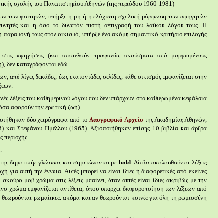
οφικής σχολής του Πανεπιστημίου Αθηνών (της περιόδου 1960-1981)
φων των φοιτητών, υπήρξε η μη ή η ελάχιστη σχολική μόρφωση των αφηγητών
ευνητές και η όσο το δυνατόν πιστή αντιγραφή του λαϊκού λόγου τους. Η
ή παραμονή τους στον οικισμό, υπήρξε ένα ακόμη σημαντικό κριτήριο επιλογής
αι στις αφηγήσεις (και αποτελούν προφανώς ακούσματα από μορφωμένους
), δεν καταγράφονται εδώ.
ν, από λίγες δεκάδες, έως εκατοντάδες σελίδες, κάθε οικισμός εμφανίζεται στην
ξεων.
χνές λέξεις του καθημερινού λόγου που δεν υπάρχουν στα καθιερωμένα κεφάλαια
όσα αφορούν την ερωτική ζωή).
ποιήθηκαν δύο χειρόγραφα από το
Λαογραφικό Αρχείο
της Ακαδημίας Αθηνών,
 και Στεφάνου Ημέλλου (1965). Αξιοποιήθηκαν επίσης 10 βιβλία και άρθρα
ς περιοχής.
.
 της δημοτικής γλώσσας και σημειώνονται με
bold
. Δίπλα ακολουθούν οι λέξεις
 για αυτή την έννοια. Αυτές μπορεί να είναι ίδιες ή διαφορετικές από εκείνες
 σκούρο μοβ χρώμα στις λέξεις μπαίνει, όταν αυτές είναι ίδιες ακριβώς με την
νο χρώμα εμφανίζεται αντίθετα, όπου υπάρχει διαφοροποίηση των λέξεων από
υ θεωρούνται ρωμαίικες, ακόμα και αν θεωρούνται κοινές για όλη τη ρωμιοσύνη