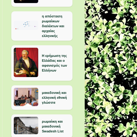
η απόσταση
ρωμαίικων
διαλέκτων και
αρχαίας
ελληνικής
Η ερήμωση της
Ελλάδας και ο
αφανισμός των
Ελλήνων
μακεδονική και
ελληνική εθνική
γλώσσα
ρωμαίικη και
μακεδονική
Swadesh List