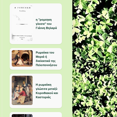
η "ρομεηκη
γλοσα" του
Γιάννη Βηλαρά
Ρωμαίικα του
Μοριά ή
διαλεκτικά της
Πελοποννήσου
Η ρωμαίικη
γλώσσα μεταξύ
Κορινθιακού και
Καστοριάς