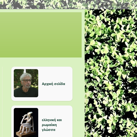
Αρχική σελίδα
ελληνική και
ρωμαίικη
γλώσσα