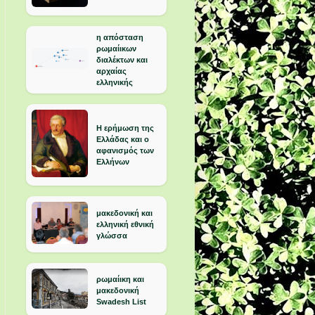
η απόσταση
ρωμαίικων
διαλέκτων και
αρχαίας
ελληνικής
Η ερήμωση της
Ελλάδας και ο
αφανισμός των
Ελλήνων
μακεδονική και
ελληνική εθνική
γλώσσα
ρωμαίικη και
μακεδονική
Swadesh List