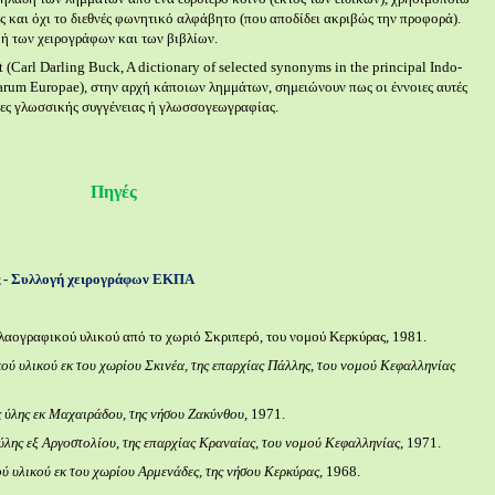
 και όχι το διεθνές φωνητικό αλφάβητο (που αποδίδει ακριβώς την προφορά).
αφή των χειρογράφων και των βιβλίων.
st (Carl Darling Buck, A dictionary of selected synonyms in the principal Indo-
arum Europae), στην αρχή κάποιων λημμάτων, σημειώνουν πως οι έννοιες αυτές
τες γλωσσικής συγγένειας ή γλωσσογεωγραφίας.
Πηγές
ς - Συλλογή χειρογράφων ΕΚΠΑ
λαογραφικού υλικού από το χωριό Σκριπερό, του νομού Κερκύρας, 1981.
ού υλικού εκ του χωρίου Σκινέα, της επαρχίας Πάλλης, του νομού Κεφαλληνίας
 ύλης εκ Μαχαιράδου, της νήσου Ζακύνθου
, 1971.
ύλης εξ Αργοστολίου, της επαρχίας Κραναίας, του νομού Κεφαλληνίας
, 1971.
ύ υλικού εκ του χωρίου Αρμενάδες, της νήσου Κερκύρας
, 1968.