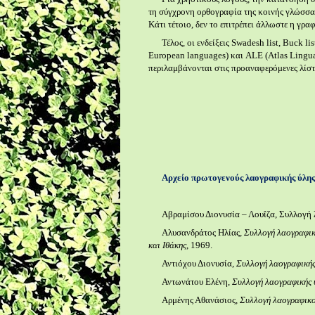
τη σύγχρονη ορθογραφία της κοινής γλώσσας
Κάτι τέτοιο, δεν το επιτρέπει άλλωστε η γρ
Τέλος, οι ενδείξεις Swadesh list, Buck li
European languages) και ALE (Atlas Lingu
περιλαμβάνονται στις προαναφερόμενες λίσ
Αρχείο πρωτογενούς λαογραφικής ύλη
Αβραμίσου Διονυσία – Λουΐζα, Συλλογή 
Αλυσανδράτος Ηλίας,
Συλλογή λαογραφικ
και Ιθάκης
, 1969.
Αντιόχου Διονυσία,
Συλλογή λαογραφικής
Αντωνάτου Ελένη,
Συλλογή λαογραφικής 
Αρμένης Αθανάσιος,
Συλλογή λαογραφικο