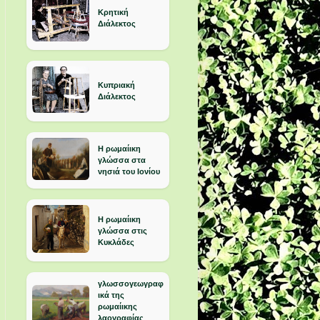
Κρητική
Διάλεκτος
Κυπριακή
Διάλεκτος
Η ρωμαίικη
γλώσσα στα
νησιά του Ιονίου
Η ρωμαίικη
γλώσσα στις
Κυκλάδες
γλωσσογεωγραφ
ικά της
ρωμαίικης
λαογραφίας