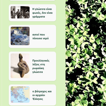
Η γλώσσα είναι
φωνές, δεν είναι
γράμματα
αυτοί που
πίνουνε νερό
Προελληνικές
λέξεις στη
ρωμαίικη
γλώσσα
ο βάτραχος και
οι αρχαίοι
Έλληνες