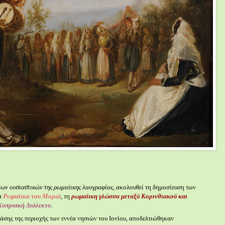
των ουσιαστικών της ρωμαίικης λαογραφίας
, ακολουθεί τη δημοσίευση των
α
Ρωμαίικα του Μοριά
, τη
ρωμαίικη γλώσσα μεταξύ Κορινθιακού και
Κυπριακή Διάλεκτο
.
άσης της περιοχής των εννέα νησιών του Ιονίου, αποδελτιώθηκαν