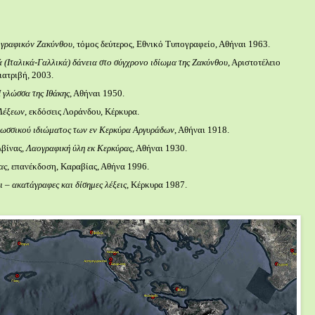
ογραφικόν Ζακύνθου
, τόμος δεύτερος, Εθνικό Τυπογραφείο, Αθήναι 1963.
ά (Ιταλικά-Γαλλικά) δάνεια στο σύγχρονο ιδίωμα της Ζακύνθου
, Αριστοτέλειο
ιατριβή, 2003.
 γλώσσα της Ιθάκης
, Αθήναι 1950.
Λέξεων
, εκδόσεις Λοράνδου, Κέρκυρα.
λωσσικού ιδιώματος των εν Κερκύρα Αργυράδων
, Αθήναι 1918.
βίνας,
Λαογραφική ύλη εκ Κερκύρας
, Αθήναι 1930.
ας
, επανέκδοση, Καραβίας, Αθήνα 1996.
 – ακατάγραφες και δίσημες λέξεις
, Κέρκυρα 1987.