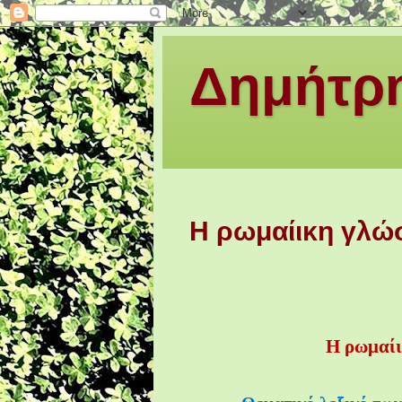
Δημήτρη
Η ρωμαίικη γλώσ
Η ρωμαίι