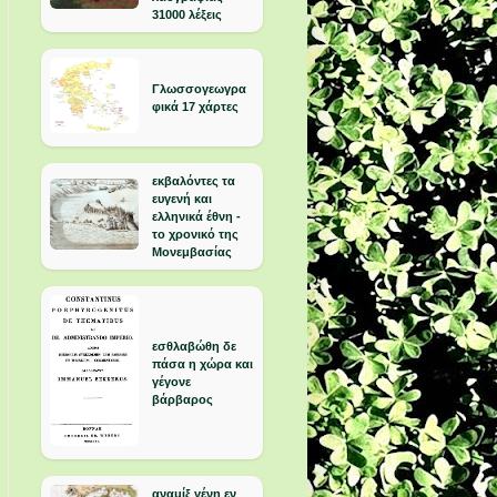
31000 λέξεις
Γλωσσογεωγρα
φικά 17 χάρτες
εκβαλόντες τα
ευγενή και
ελληνικά έθνη -
το χρονικό της
Μονεμβασίας
εσθλαβώθη δε
πάσα η χώρα και
γέγονε
βάρβαρος
αναμίξ γένη εν