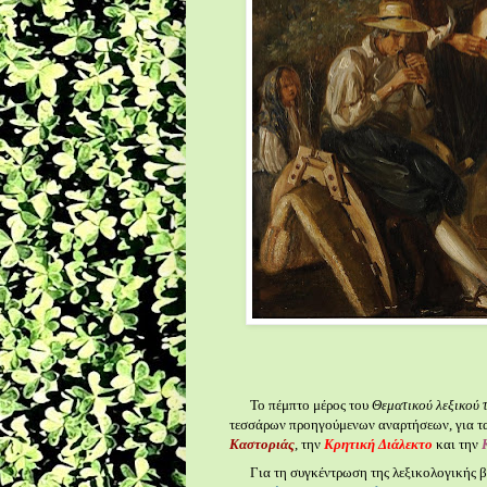
Το πέμπτο μέρος του
Θεματικού λεξικού 
τεσσάρων προηγούμενων αναρτήσεων, για τ
Καστοριάς
, την
Κρητική Διάλεκτο
και την
Για τη συγκέντρωση της λεξικολογικής β