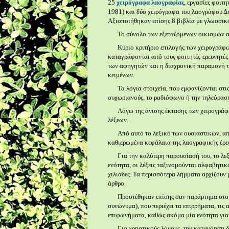
25
χειρόγραφα λαογραφίας
, εργασίες φοιτ
1981) και δύο χειρόγραφα του λαογράφου Δ
Αξιοποιήθηκαν επίσης 8 βιβλία με γλωσσικ
Το σύνολο των εξεταζόμενων οικισμών αυ
Κύριο κριτήριο επιλογής των χειρογράφ
καταγράφονται από τους φοιτητές-ερευνητές 
των αφηγητών και η διαχρονική παραμονή τ
κειμένων.
Τα λόγια στοιχεία, που εμφανίζονται σ
συχωριανούς, το ραδιόφωνο ή την τηλεόραση
Λόγω της άνισης έκτασης των χειρογράφω
λέξεων.
Από αυτό το λεξικό των ουσιαστικών, απ
καθιερωμένα κεφάλαια της λαογραφικής έρε
Για την καλύτερη παρουσίασή του, το λεξ
ενότητα, οι λέξεις ταξινομούνται αλφαβητικ
χιλιάδες. Τα περισσότερα λήμματα αρχίζουν 
άρθρο.
Προστέθηκαν επίσης σαν παράρτημα στο τ
συνώνυμα), που περιέχει τα επιρρήματα, τις α
επιφωνήματα, καθώς ακόμα μία ενότητα για 
Για χρηστικούς λόγους, την κατανόηση 