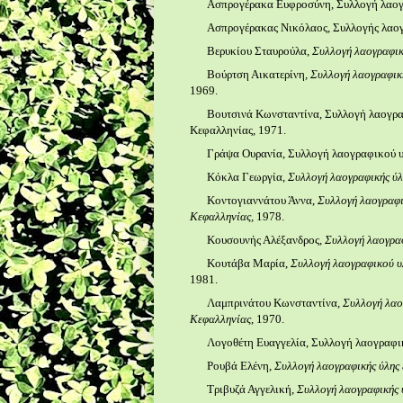
Ασπρογέρακα Ευφροσύνη, Συλλογή λαογρ
Ασπρογέρακας Νικόλαος, Συλλογής λαογ
Βερυκίου Σταυρούλα,
Συλλογή λαογραφικ
Βούρτση Αικατερίνη
, Συλλογή λαογραφικ
1969.
Βουτσινά Κωνσταντίνα, Συλλογή λαογραφ
Κεφαλληνίας, 1971.
Γράψα Ουρανία, Συλλογή λαογραφικού υλ
Κόκλα Γεωργία,
Συλλογή λαογραφικής ύλ
Κοντογιαννάτου Άννα,
Συλλογή λαογραφι
Κεφαλληνίας,
1978.
Κουσουνής Αλέξανδρος,
Συλλογή λαογραφ
Κουτάβα Μαρία,
Συλλογή λαογραφικού υλ
1981.
Λαμπρινάτου Κωνσταντίνα,
Συλλογή λαο
Κεφαλληνίας
, 1970.
Λογοθέτη Ευαγγελία, Συλλογή λαογραφικ
Ρουβά Ελένη,
Συλλογή λαογραφικής ύλης 
Τριβυζά Αγγελική,
Συλλογή λαογραφικής ύ