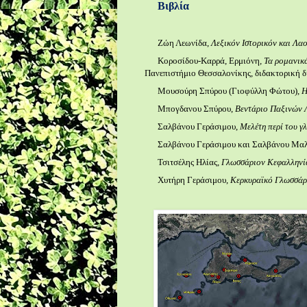
Βιβλία
Ζώη Λεωνίδα,
Λεξικόν Ιστορικόν και Λα
Κοροσίδου-Καρρά, Ερμιόνη
, Τα ρομανικ
Πανεπιστήμιο Θεσσαλονίκης, διδακτορική δ
Μουσούρη Σπύρου (Γιοφύλλη Φώτου),
Η
Μπογδανου Σπύρου,
Βεντάριο Παξινών 
Σαλβάνου Γεράσιμου,
Μελέτη περί του γ
Σαλβάνου Γεράσιμου και Σαλβάνου Μαλ
Τσιτσέλης Ηλίας,
Γλωσσάριον Κεφαλληνί
Χυτήρη Γεράσιμου,
Κερκυραϊκό Γλωσσάρι