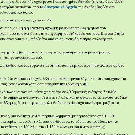
ητών της φιλοσοφικής σχολής του Πανεπιστημίου Αθηνών (της περιόδου 1968-
ημητρίου Λουκάτου, από το
Λαογραφικό Αρχείο
της Ακαδημίας Αθηνών.
ό-λαογραφικό υλικό.
τού του χώρου ανέρχεται σε 26.
ων υπήρξε η μη ή η ελάχιστη σχολική μόρφωση των αφηγητών που
και η όσο το δυνατόν πιστή αντιγραφή του λαϊκού λόγου τους. Η εντοπιότητα
ους στον οικισμό, υπήρξε ένα ακόμη σημαντικό κριτήριο επιλογής των
τις αφηγήσεις (και αποτελούν προφανώς ακούσματα από μορφωμένους
), δεν καταγράφονται εδώ.
ν, κάθε οικισμός εμφανίζεται στην έρευνα με μικρότερο ή μεγαλύτερο αριθμό
ουσιάζουν κάποιες συχνές λέξεις του καθημερινού λόγου που δεν υπάρχουν στα
υνας (όπως λόγου χάρη όσα αφορούν την ερωτική ζωή).
ικό των ουσιαστικών είναι χωρισμένο σε 49 θεματικές ενότητες. Σε κάθε
ά. Τα λήμματα ανέρχονται σε πέντε χιλιάδες και τα συνώνυμα ξεπερνούν τις δέκα
με λέξη της δημοτικής και ακολουθούν τα αντίστοιχα συνώνυμα, μαζί με το
έλος, μια ενότητα με 450 περίπου λήμματα (με περισσότερα από 1.000
ντωνυμίες, τα αριθμητικά, τους συνδέσμους, τα μόρια, τις προθέσεις και τα
τα επίθετα, με 480 λήμματα (1.150 συνώνυμα και κλιτούς τύπους).
δηλαδή των λημμάτων από ένα ευρύτερο κοινό (εκτός των ειδικών), χρησιμοποιώ