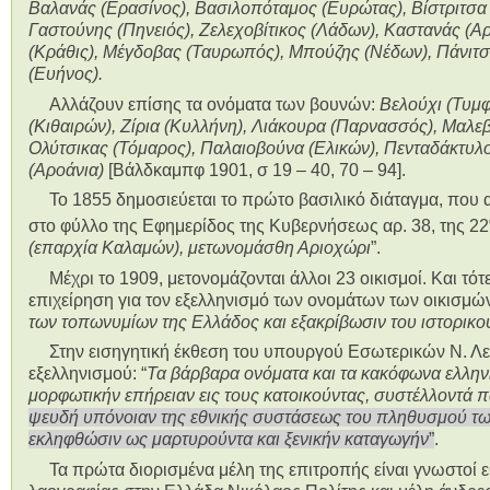
Βαλανάς (Ερασίνος), Βασιλοπόταμος (Ευρώτας), Βίστριτσα 
Γαστούνης (Πηνειός), Ζελεχοβίτικος (Λάδων), Καστανάς (Αρ
(Κράθις), Μέγδοβας (Ταυρωπός), Μπούζης (Νέδων), Πάνιτσα
(Ευήνος).
Αλλάζουν επίσης τα ονόματα των βουνών:
Βελούχι (Τυμφ
(Κιθαιρών), Ζίρια (Κυλλήνη), Λιάκουρα (Παρνασσός), Μαλεβ
Ολύτσικας (Τόμαρος), Παλαιοβούνα (Ελικών), Πενταδάκτυλος 
(Αροάνια)
[Βάλδκαμπφ 1901, σ 19 – 40, 70 – 94].
Το 1855 δημοσιεύεται το πρώτο βασιλικό διάταγμα, που 
στο φύλλο της Εφημερίδος της Κυβερνήσεως αρ. 38, της 22
(επαρχία Καλαμών), μετωνομάσθη Αριοχώρι
”.
Μέχρι το 1909, μετονομάζονται άλλοι 23 οικισμοί. Και τό
επιχείρηση για τον εξελληνισμό των ονομάτων των οικισμών,
των τοπωνυμίων της Ελλάδος και εξακρίβωσιν του ιστορικο
Στην εισηγητική έκθεση του υπουργού Εσωτερικών Ν. Λε
εξελληνισμού: “
Τα βάρβαρα ονόματα και τα κακόφωνα ελληνι
μορφωτικήν επήρειαν εις τους κατοικούντας, συστέλλοντά π
ψευδή υπόνοιαν της εθνικής συστάσεως του πληθυσμού των
εκληφθώσιν ως μαρτυρούντα και ξενικήν καταγωγήν
”
.
Τα πρώτα διορισμένα μέλη της επιτροπής είναι γνωστοί ε