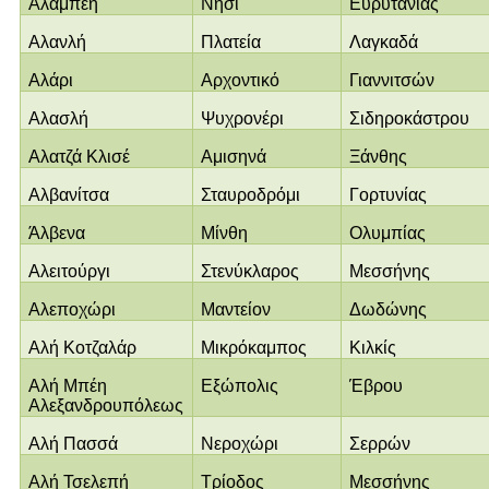
Αλάμπεη
Νησί
Ευρυτανίας
Αλανλή
Πλατεία
Λαγκαδά
Αλάρι
Αρχοντικό
Γιαννιτσών
Αλασλή
Ψυχρονέρι
Σιδηροκάστρου
Αλατζά Κλισέ
Αμισηνά
Ξάνθης
Αλβανίτσα
Σταυροδρόμι
Γορτυνίας
Άλβενα
Μίνθη
Ολυμπίας
Αλειτούργι
Στενύκλαρος
Μεσσήνης
Αλεποχώρι
Μαντείον
Δωδώνης
Αλή Κοτζαλάρ
Μικρόκαμπος
Κιλκίς
Αλή Μπέη
Εξώπολις
Έβρου
Αλεξανδρουπόλεως
Αλή Πασσά
Νεροχώρι
Σερρών
Αλή Τσελεπή
Τρίοδος
Μεσσήνης