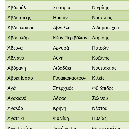
Αβδαμάλ
Σησαμιά
Νιγρίτης
Αβδήμπεης
Ηραίον
Ναυπλίας
Αβδουλάκιοϊ
Αβδέλλα
Διδυμοτείχου
Αβδουλάρ
Νέον Περιβόλιον
Λαρίσης
Άβερνα
Αργυρά
Πατρών
Αβλίανα
Αυγή
Κοζάνης
Αβόρανη
Λιβαδάκι
Ναυπακτίας
Αβρέτ Ισσάρ
Γυναικόκαστρον
Κιλκίς
Αγά
Σπερχειάς
Φθιώτιδος
Αγακιανά
Λόφος
Σελίνου
Αγαλάρ
Κρήνη
Νέστου
Αγατζίκι
Φοινίκη
Πυλίας
Αγγελοχώρι
Αρχάγγελος
Θεσσαλονίκης