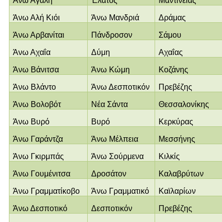
Άνω Αγάλη
Έλατος
Μαντινείας
Άνω Αλή Κιόι
Άνω Μανδριά
Δράμας
Άνω Αρβανίται
Πάνδροσον
Σάμου
Άνω Αχαΐα
Δύμη
Αχαΐας
Άνω Βάνιτσα
Άνω Κώμη
Κοζάνης
Άνω Βλάντο
Άνω Δεσποτικόν
Πρεβέζης
Άνω Βολοβότ
Νέα Σάντα
Θεσσαλονίκης
Άνω Βυρό
Βυρό
Κερκύρας
Άνω Γαράντζα
Άνω Μέλπεια
Μεσσήνης
Άνω Γκιρμπάς
Άνω Σούρμενα
Κιλκίς
Άνω Γουμένιτσα
Δροσάτον
Καλαβρύτων
Άνω Γραμματίκοβο
Άνω Γραμματικό
Καϊλαρίων
Άνω Δεσποτικό
Δεσποτικόν
Πρεβέζης