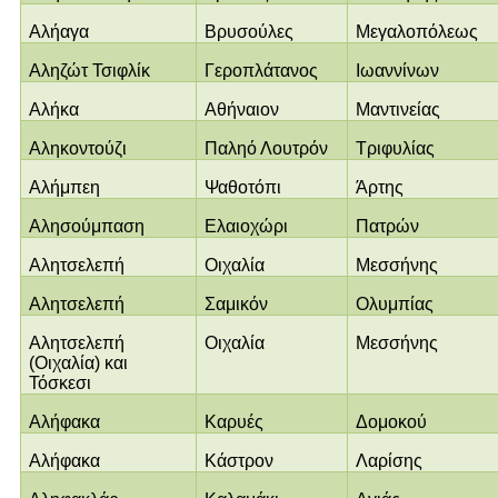
Αλήαγα
Βρυσούλες
Μεγαλοπόλεως
Αληζώτ Τσιφλίκ
Γεροπλάτανος
Ιωαννίνων
Αλήκα
Αθήναιον
Μαντινείας
Αληκοντούζι
Παληό Λουτρόν
Τριφυλίας
Αλήμπεη
Ψαθοτόπι
Άρτης
Αλησούμπαση
Ελαιοχώρι
Πατρών
Αλητσελεπή
Οιχαλία
Μεσσήνης
Αλητσελεπή
Σαμικόν
Ολυμπίας
Αλητσελεπή
Οιχαλία
Μεσσήνης
(Οιχαλία) και
Τόσκεσι
Αλήφακα
Καρυές
Δομοκού
Αλήφακα
Κάστρον
Λαρίσης