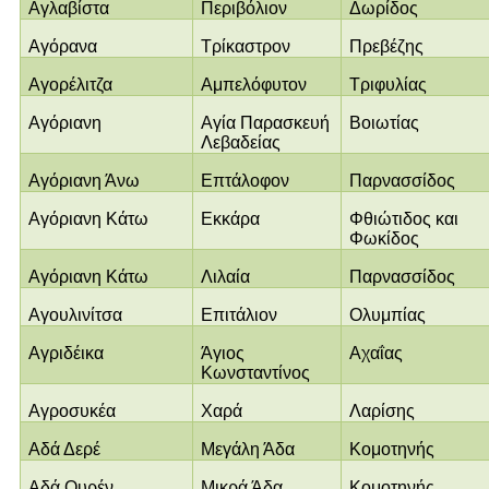
Αγλαβίστα
Περιβόλιον
Δωρίδος
Αγόρανα
Τρίκαστρον
Πρεβέζης
Αγορέλιτζα
Αμπελόφυτον
Τριφυλίας
Αγόριανη
Αγία Παρασκευή
Βοιωτίας
Λεβαδείας
Αγόριανη Άνω
Επτάλοφον
Παρνασσίδος
Αγόριανη Κάτω
Εκκάρα
Φθιώτιδος και
Φωκίδος
Αγόριανη Κάτω
Λιλαία
Παρνασσίδος
Αγουλινίτσα
Επιτάλιον
Ολυμπίας
Αγριδέικα
Άγιος
Αχαΐας
Κωνσταντίνος
Αγροσυκέα
Χαρά
Λαρίσης
Αδά Δερέ
Μεγάλη Άδα
Κομοτηνής
Αδά Ουρέν
Μικρά Άδα
Κομοτηνής