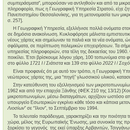
συμπεράσματα
”, μπορούσαν να αντληθούν και από τα μικρ
πληροφορία, πως η Γεωγραφική Υπηρεσία Στρατού, είχε ζητ
Πανεπιστημίου Θεσσαλονίκης, για τη μετονομασία των μικ
σ. 257].
Η Γεωγραφική Υπηρεσία, εξελλήνισε πολλά ονόματα στους
σε δημόσια ανακοίνωση. Κυκλοφόρησε μάλιστα εμπιστευτι
νέους χάρτες και σημείωναν τα παλιά και τα νέα ονόματα, ώ
σφάλματα, σε περίπτωση πολεμικών επιχειρήσεων. Τα σήμ
υπηρεσίας πληροφοριών, στα τέλη της δεκαετίας του 1960
ποικίλει. Έτσι βρίσκουμε λόγου χάρη, 100 τοπωνύμια στο 
στο φύλλο
1721 I
/
Σιάτιστα
και 139 στο φύλλο
2022 Ι
/
Σοχό
Είναι προφανές ότι με αυτό τον τρόπο, η Γεωγραφική Υπη
νεώτερους χάρτες της, μια “πηγή” γλωσσικού υλικού, κατα
Στην κατεύθυνση του εξελληνισμού των μικροτοπωνυμίων
1962 και από την επαρχία Ξάνθης (ΦΕΚ 210 της 13/12) [Χου
μικροτοπωνυμίων, μέσω διαταγμάτων, αρχίζουν ωστόσο από 
υπουργείο Εσωτερικών εγκρίνει κάθε τόσο και κάποια μετο
Λιοσίων
” σε “
Ίλιον
”, το Σεπτέμβριο του 1994.
Το τελευταίο παράδειγμα, χαρακτηρίζει και την ποιότητα
χώρα, μέλος της Ευρωπαϊκής Ένωσης, μια συνοικία της πρω
ξορκίσει το γεγονός της εκεί ύπαρξης Αρβανιτών, Τσιγγά