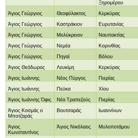
Ξηρομέρου
Άγιος Γεώργιος
Θεοφύλακτος
Κερκύρας
Άγιος Γεώργιος
Καστράκιον
Ευρυτανίας
Άγιος Γεώργιος
Μολύκρειον
Ναυπακτίας
Άγιος Γεώργιος
Νεμέα
Κορινθίας
Άγιος Γεώργιος
Πηγαί
Βόλου
Άγιος Θεόδωρος
Λευκίμη
Κερκύρας
Άγιος Ιωάννης
Νέος Πύργος
Πιερίας
Άγιος Ιωάννης
Πεύκα
Χίου
Άγιος Ιωάννης Όφις
Νέα Τραπεζούς
Πιερίας
Άγιος Κοσμάς ο
Βουτσαράς
Ιωαννίνων
Μποτζαράς
Άγιος
Άγιος Νικόλαος
Μυλοποτάμου
Κωνσταντίνος