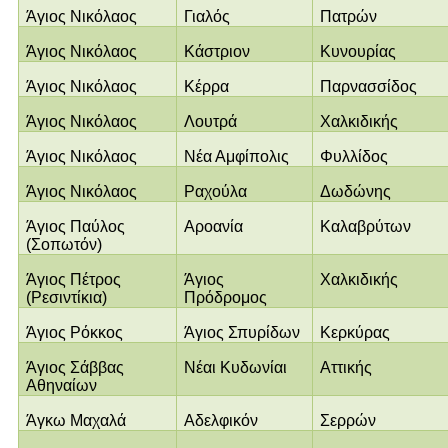
Άγιος Νικόλαος
Γιαλός
Πατρών
Άγιος Νικόλαος
Κάστριον
Κυνουρίας
Άγιος Νικόλαος
Κέρρα
Παρνασσίδος
Άγιος Νικόλαος
Λουτρά
Χαλκιδικής
Άγιος Νικόλαος
Νέα Αμφίπολις
Φυλλίδος
Άγιος Νικόλαος
Ραχούλα
Δωδώνης
Άγιος Παύλος
Αροανία
Καλαβρύτων
(Σοπωτόν)
Άγιος Πέτρος
Άγιος
Χαλκιδικής
(Ρεσιντίκια)
Πρόδρομος
Άγιος Ρόκκος
Άγιος Σπυρίδων
Κερκύρας
Άγιος Σάββας
Νέαι Κυδωνίαι
Αττικής
Αθηναίων
Άγκω Μαχαλά
Αδελφικόν
Σερρών