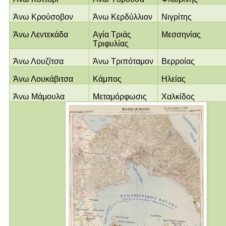
Άνω Κρούσοβον
Άνω Κερδύλλιον
Νιγρίτης
Άνω Λεντεκάδα
Αγία Τριάς
Μεσσηνίας
Τριφυλίας
Άνω Λουζίτσα
Άνω Τριπόταμον
Βερροίας
Άνω Λουκάβιτσα
Κάμπος
Ηλείας
Άνω Μάμουλα
Μεταμόρφωσις
Χαλκίδος