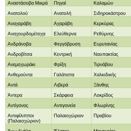
Αναστάσοβα Μικρά
Πηγαί
Καλαμών
Ανατολού
Ανατολή
Σιδηροκάστρου
Αναχαράβη
Αχαράβη
Κερκύρας
Αναχουρδομέτοχα
Ελεύθερνα
Ρεθύμνης
Ανδράνοβα
Φεγγόβρυση
Ευρυτανίας
Ανδροβίτσα
Κεντρική
Ναυπακτίας
Ανεμοχωράκι
Φρίξη
Τιρνάβου
Ανθεμούντα
Γαλάτιστα
Χαλκιδικής
Αντά
Λιβερά
Ξάνθης
Άντερα
Σκάρφεια
Λοκρίδος
Αντίγονος
Αντιγονεία
Φλωρίνης
Αντιφίλιπποι
Παλαιοχώριον
Πραβίου
(Παλαιοχώριον)