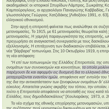
λαογραφίας στην Ελλάδα Νικόλαος Πολίτης και μέλη άνδρες
ακαδημαϊκοί: οι ιστορικοί Σπυρίδων Λάμπρος, Σωκράτης Κ
Καμπούρογλους, οι αρχαιολόγοι Παναγιώτης Καββαδίας, Γε
γλωσσολόγος Γεώργιος Χατζιδάκης [Λιθοξόου 1991, σ. 63]
ελληνικού εθνικισμού.
Στην αρχή η επιτροπή φαίνεται πως αναλώθηκε σε συζητήσ
μετονομασίες. Το 1915, με 61 μετονομασίες θεωρείται καλή
μετονομασίες. Η χαμηλή παραγωγικότητα της επιτροπής, ωθ
προχωρήσει σε αναγκαστική συνεργασία με τους δασκάλου
εξελληνισμός. Η επιτάχυνση των διαδικασιών επιβάλλεται, 
νέα “βάρβαρα” τοπωνύμια. Στις 10 Οκτωβρίου 1919, η επιτρ
τη νέα απόφαση:
“
Η επί των τοπωνυμιών της Ελλάδος Επιτροπεία, της οπ
ονομάτων των συνοικισμών και κοινοτήτων,
τα οποία μολύν
παρέχουσι δε και αφορμήν εις δυσμενή δια το ελληνικό έθν
μεταχειρίζονται εναντίον ημών
, απεφάσισε κατ’ εντολήν το
της δια την αντικατάστασιν των ξενοφώνων ονομάτων δι’ ελ
εύκολος. Απαιτείται γνώσις ακριβής του τόπου, την οποίαν, 
τούτο η Επιτροπεία απεφάσισε να αποταθή εις τους κατά τ
Ελλάδος, τους δημοδιδασκάλους
” [Χουλιαράκης 1973, σ. 2
Το νέο σχήμα της εθνικής επιχείρησης μετονομασιών, υπ
της συζήτησης περί μειονοτικών δικαιωμάτων και τις αντα