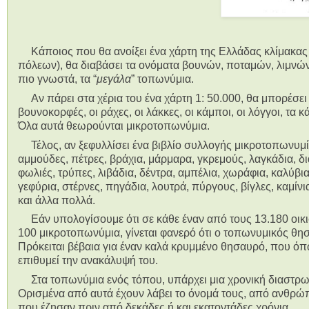
Κάποιος που θα ανοίξει ένα χάρτη της Ελλάδας κλίμακας
πόλεων), θα διαβάσει τα ονόματα βουνών, ποταμών, λιμνών
πιο γνωστά, τα “
μεγάλα
” τοπωνύμια.
Αν πάρει στα χέρια του ένα χάρτη 1: 50.000, θα μπορέσει 
βουνοκορφές, οι ράχες, οι λάκκες, οι κάμποι, οι λόγγοι, τα κ
Όλα αυτά θεωρούνται μικροτοπωνύμια.
Τέλος, αν ξεφυλλίσει ένα βιβλίο συλλογής μικροτοπωνυμί
αμμούδες, πέτρες, βράχια, μάρμαρα, γκρεμούς, λαγκάδια, δι
φωλιές, τρύπες, λιβάδια, δέντρα, αμπέλια, χωράφια, καλύβια
γεφύρια, στέρνες, πηγάδια, λουτρά, πύργους, βίγλες, καμίνι
και άλλα πολλά.
Εάν υπολογίσουμε ότι σε κάθε έναν από τους 13.180 οι
100 μικροτοπωνύμια, γίνεται φανερό ότι ο τοπωνυμικός θησ
Πρόκειται βέβαια για έναν καλά κρυμμένο θησαυρό, που όπω
επιθυμεί την ανακάλυψή του.
Στα τοπωνύμια ενός τόπου, υπάρχει μια χρονική διαστρω
Ορισμένα από αυτά έχουν λάβει το όνομά τους, από ανθρώπο
που έζησαν πριν από δεκάδες ή και εκατοντάδες χρόνια.