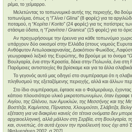
ρέμα, το χείμαρρο.
Μελετώντας το τοπωνυμικό αυτής της περιοχής, θα δούμε 
τοπωνύμια, όπως η “
Γλίνα
/
Glina
” (8 φορές) για τα αργιλώδ
ποταμού, η “
Κορίτα
/
Korito
” (24 φορές) για τις ποτίστρες τω
στάσιμα ύδατα, η “
Γρανίτσα
/
Granica
” (15 φορές) για το όρι
Αν προχωρήσουμε την έρευνα για κάθε τοπωνύμιο χωριστά
υπάρχουν δύο οικισμοί στην Ελλάδα (στους νομούς Ευρυταν
Ανθόφυτον Αιτωλοακαρνανίας, Διακόπιον Φωκίδος, Λαφύστι
γεωγραφικό λεξικό της Ευρώπης, θα βρούμε με το όνομα “
G
Βουλγαρία, ένα στην Κροατία, δέκα στην Πολωνία, ένα στη 
Παρόμοιες αντιστοιχίες θα βρίσκαμε και για τα άλλα σλαβικ
Το γεγονός αυτό μας οδηγεί στο συμπέρασμα ότι η σλαβ
πληθυσμού της εξεταζόμενης περιοχής, αλλά και άλλων πε
Στο ίδιο συμπέρασμα, έφτασε και ο Φαλμεράυερ, έχοντας 
κάποιο πλουσιότερο υλικό μικροτοπωνυμίων, όταν έγραφε 
Αιγίου, της Ωλένου, των Αμυκλών, της Μεσσήνης και της Μ
Βοστίτζα, Καμίνιτσα, Πίρνατσα, Χλουμούτσι, Σλάβιτζα, Βελιγ
εξέταση για να διακρίνει κανείς ότι τέτοια ονόματα δεν μπορ
αρχαιοελληνική, αλλά μάλλον στη Σερβία, στη Βουλγαρία, τη
και, συνεπώς, ότι αυτά έχουν την προέλευσή τους όχι απ
[Φαλμεράυερ 2002, σ 207].