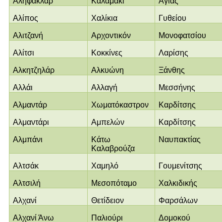
Αληφακλάρ
Καλαμάκι
Αγιάς
Αλίπος
Χαλίκια
Γυθείου
Αλιτζανή
Αρχοντικόν
Μονοφατσίου
Αλίτσι
Κοκκίνες
Λαρίσης
Αλκητζηλάρ
Αλκυώνη
Ξάνθης
Αλλάι
Αλλαγή
Μεσσήνης
Αλμαντάρ
Χωματόκαστρον
Καρδίτσης
Αλμαντάρι
Αμπελών
Καρδίτσης
Αλμπάνι
Κάτω
Ναυπακτίας
Καλαβρούζα
Αλτσάκ
Χαμηλό
Γουμενίτσης
Αλτσιλή
Μεσοπόταμο
Χαλκιδικής
Αλχανί
Θετίδειον
Φαρσάλων
Αλχανί Άνω
Παλιούρι
Δομοκού