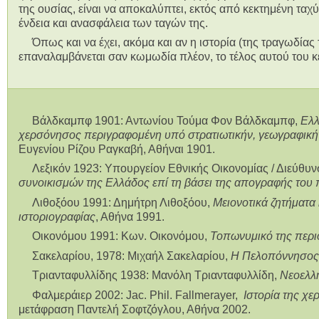
της ουσίας, είναι να αποκαλύπτει, εκτός από κεκτημένη ταχ
ένδεια και ανασφάλεια των ταγών της.
Όπως και να έχει, ακόμα και αν η ιστορία (της τραγωδία
επαναλαμβάνεται σαν κωμωδία πλέον, το τέλος αυτού του κε
Βάλδκαμπφ 1901: Αντωνίου Τούμα Φον Βάλδκαμπφ,
Ελλ
χερσόνησος περιγραφομένη υπό στρατιωτικήν, γεωγραφικήν,
Ευγενίου Ρίζου Ραγκαβή, Αθήναι 1901.
Λεξικόν 1923: Υπουργείον Εθνικής Οικονομίας / Διεύθυνσ
συνοικισμών της Ελλάδος επί τη βάσει της απογραφής του
Λιθοξόου 1991: Δημήτρη Λιθοξόου,
Μειονοτικά ζητήματα 
ιστοριογραφίας
, Αθήνα 1991.
Οικονόμου 1991: Κων. Οικονόμου,
Τοπωνυμικό της περι
Σακελαρίου, 1978: Μιχαήλ Σακελαρίου,
Η Πελοπόννησος 
Τριανταφυλλίδης 1938: Μανόλη Τριανταφυλλίδη,
Νεοελλη
Φαλμεράιερ 2002: Jac. Phil. Fallmerayer,
Ιστορία της χ
μετάφραση Παντελή Σοφτζόγλου, Αθήνα 2002.