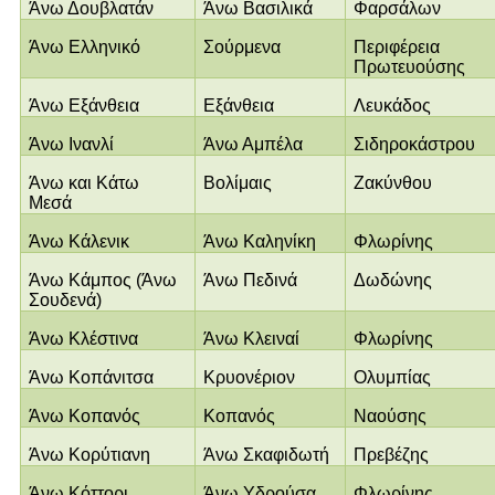
Άνω Δουβλατάν
Άνω Βασιλικά
Φαρσάλων
Άνω Ελληνικό
Σούρμενα
Περιφέρεια
Πρωτευούσης
Άνω Εξάνθεια
Εξάνθεια
Λευκάδος
Άνω Ινανλί
Άνω Αμπέλα
Σιδηροκάστρου
Άνω και Κάτω
Βολίμαις
Ζακύνθου
Μεσά
Άνω Κάλενικ
Άνω Καληνίκη
Φλωρίνης
Άνω Κάμπος (Άνω
Άνω Πεδινά
Δωδώνης
Σουδενά)
Άνω Κλέστινα
Άνω Κλειναί
Φλωρίνης
Άνω Κοπάνιτσα
Κρυονέριον
Ολυμπίας
Άνω Κοπανός
Κοπανός
Ναούσης
Άνω Κορύτιανη
Άνω Σκαφιδωτή
Πρεβέζης
Άνω Κόττορι
Άνω Υδρούσα
Φλωρίνης