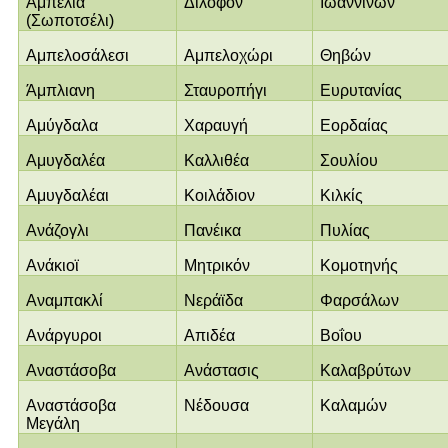
Αμπέλια
Δίλοφον
Ιωαννίνων
(Σωποτσέλι)
Αμπελοσάλεσι
Αμπελοχώρι
Θηβών
Άμπλιανη
Σταυροπήγι
Ευρυτανίας
Αμύγδαλα
Χαραυγή
Εορδαίας
Αμυγδαλέα
Καλλιθέα
Σουλίου
Αμυγδαλέαι
Κοιλάδιον
Κιλκίς
Ανάζογλι
Πανέικα
Πυλίας
Ανάκιοϊ
Μητρικόν
Κομοτηνής
Αναμπακλί
Νεράϊδα
Φαρσάλων
Ανάργυροι
Απιδέα
Βοΐου
Αναστάσοβα
Ανάστασις
Καλαβρύτων
Αναστάσοβα
Νέδουσα
Καλαμών
Μεγάλη