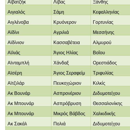
Αϊβατζήκ
Λίβας
Ξάνθης
Αιγιαλός
Σάμη
Κεφαλληνίας
Αιγλένοβα
Κρυόνερον
Γορτυνίας
Αϊδίνι
Αγριλιά
Μεσσήνης
Αϊδίνιον
Κασσαβέτεια
Αλμυρού
Αϊλιάς
Άγιος Ηλίας
Βοΐου
Αϊνταμπλή
Χάνδαξ
Ορεστιάδος
Αϊσέρη
Άγιος Σεραφείμ
Τριφυλίας
Αϊτζιλάρ
Πευκοχώριον
Κιλκίς
Ακ Βουνάρ
Ασπρονέριον
Διδυμοτείχου
Ακ Μπουνάρ
Ασπρόβρυση
Θεσσαλονίκης
Ακ Μπουνάρ
Μικρός Βάβδος
Χαλκιδικής
Ακ Σακάλ
Πολιά
Διδυμοτείχου