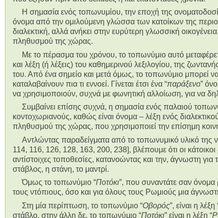
Η σημασία ενός τοπωνυμίου, την εποχή της ονοματοδοσί
όνομα από την ομιλούμενη γλώσσα των κατοίκων της περιοχή
διαλεκτική, αλλά ανήκει στην ευρύτερη γλωσσική οικογένεια,
πληθυσμού της χώρας.
Με το πέρασμα του χρόνου, το τοπωνύμιο αυτό μεταφέρετ
και λέξη (ή λέξεις) του καθημερινού λεξιλογίου, της ζωντα
του. Από ένα σημείο και μετά όμως, το τοπωνύμιο μπορεί ν
καταλαβαίνουν πια τι εννοεί. Γίνεται έτσι ένα “
παράξενο
” όν
να χρησιμοποιούν, συχνά με φωνητική αλλοίωση, για να δη
Συμβαίνει επίσης συχνά, η σημασία ενός παλαιού τοπωνυμ
κοντοχωριανούς, καθώς είναι όνομα – λέξη ενός διαλεκτικού
πληθυσμού της χώρας, που χρησιμοποιεί την επίσημη κοι
Αντλώντας παραδείγματα από το τοπωνυμικό υλικό της 
114, 116, 126, 128, 163, 200, 238], βλέπουμε ότι οι κάτοικ
αντίστοιχες τοποθεσίες, κατανοώντας και την, άγνωστη για 
στάβλος, η στάνη, το μαντρί.
Όμως το τοπωνύμιο “
Ποτόκι
”, που συναντάτε σαν όνομα ρ
τους ντόπιους, όσο και για όλους τους Ρωμιούς μια άγνωστ
Στη μία περίπτωση, το τοπωνύμιο “
Οβορός
”, είναι η λέξη 
στάβλο, στην άλλη δε, το τοπωνύμιο “
Ποτόκι
” είναι η λέξη “
P