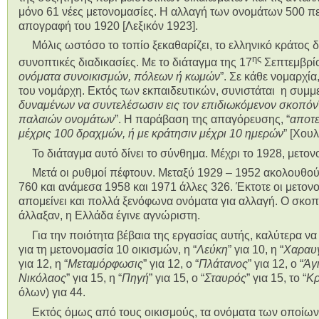
μόνο 61 νέες μετονομασίες. Η αλλαγή των ονομάτων 500 πε
απογραφή του 1920 [Λεξικόν 1923].
Μόλις ωστόσο το τοπίο ξεκαθαρίζει, το ελληνικό κράτος δ
ης
συνοπτικές διαδικασίες. Με το διάταγμα της 17
Σεπτεμβρίο
ονόματα συνοικισμών, πόλεων ή κωμών
”. Σε κάθε νομαρχί
του νομάρχη. Εκτός των εκπαιδευτικών, συνιστάται η συμμε
δυναμένων να συντελέσωσιν εις τον επιδιωκόμενον σκοπόν
παλαιών ονομάτων
”. Η παράβαση της απαγόρευσης, “
αποτε
μέχρις 100 δραχμών, ή με κράτησιν μέχρι 10 ημερών
” [Χουλ
Το διάταγμα αυτό δίνει το σύνθημα. Μέχρι το 1928, μετον
Μετά οι ρυθμοί πέφτουν. Μεταξύ 1929 – 1952 ακολουθού
760 και ανάμεσα 1958 και 1971 άλλες 326. Έκτοτε οι μετον
απομείνει και πολλά ξενόφωνα ονόματα για αλλαγή. Ο σκοπό
άλλαξαν, η Ελλάδα έγινε αγνώριστη.
Για την ποιότητα βέβαια της εργασίας αυτής, καλύτερα να 
για τη μετονομασία 10 οικισμών, η “
Λεύκη
” για 10, η “
Χαραυ
για 12, η “
Μεταμόρφωσις
” για 12, ο “
Πλάτανος
” για 12, ο “
Άγ
Νικόλαος
” για 15, η “
Πηγή
” για 15, ο “
Σταυρός
” για 15, το “
Κρ
όλων) για 44.
Εκτός όμως από τους οικισμούς, τα ονόματα των οποίων 