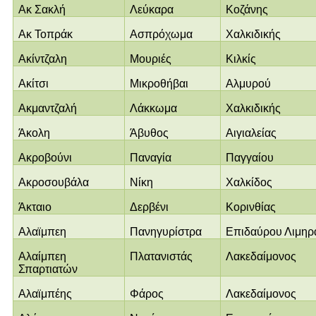
Ακ Σακλή
Λεύκαρα
Κοζάνης
Ακ Τοπράκ
Ασπρόχωμα
Χαλκιδικής
Ακίντζαλη
Μουριές
Κιλκίς
Ακίτσι
Μικροθήβαι
Αλμυρού
Ακμαντζαλή
Λάκκωμα
Χαλκιδικής
Άκολη
Άβυθος
Αιγιαλείας
Ακροβούνι
Παναγία
Παγγαίου
Ακροσουβάλα
Νίκη
Χαλκίδος
Άκταιο
Δερβένι
Κορινθίας
Αλαϊμπεη
Πανηγυρίστρα
Επιδαύρου Λιμηρ
Αλαίμπεη
Πλατανιστάς
Λακεδαίμονος
Σπαρτιατών
Αλαϊμπέης
Φάρος
Λακεδαίμονος