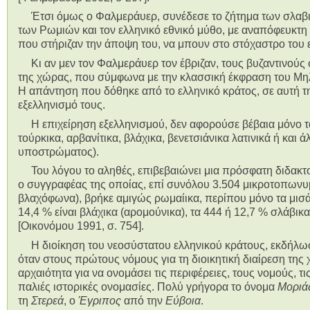
Έτσι όμως ο Φαλμεράυερ, συνέδεσε το ζήτημα των σλαβ
των Ρωμιών και τον ελληνικό εθνικό μύθο, με αναπόφευκτη 
που στήριζαν την άποψη του, να μπουν στο στόχαστρο του 
Κι αν μεν τον Φαλμεράυερ τον έβριζαν, τους βυζαντινούς
της χώρας, που σύμφωνα με την κλασσική έκφραση του Μηλι
Η απάντηση που δόθηκε από το ελληνικό κράτος, σε αυτή τη
εξελληνισμό τους.
Η επιχείρηση εξελληνισμού, δεν αφορούσε βέβαια μόνο τ
τούρκικα, αρβανίτικα, βλάχικα, βενετσιάνικα λατινικά ή και
υποστρώματος).
Του λόγου το αληθές, επιβεβαιώνει μια πρόσφατη διδακτο
ο συγγραφέας της οποίας, επί συνόλου 3.504 μικροτοπωνυ
βλαχόφωνα), βρήκε αμιγώς ρωμαίικα, περίπου μόνο τα μισά
14,4 % είναι βλάχικα (αρομούνικα), τα 444 ή 12,7 % σλάβικα
[Οικονόμου 1991, σ. 754].
Η διοίκηση του νεοσύστατου ελληνικού κράτους, εκδήλωσ
όταν στους πρώτους νόμους για τη διοικητική διαίρεση της 
αρχαιότητα για να ονομάσει τις περιφέρειες, τους νομούς, τ
παλιές ιστορικές ονομασίες. Πολύ γρήγορα το όνομα
Μοριά
τη
Στερεά
, ο
Έγριπος
από την
Εύβοια
.