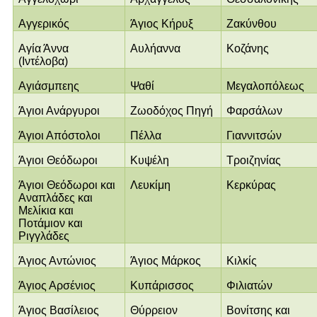
Αγγερικός
Άγιος Κήρυξ
Ζακύνθου
Αγία Άννα
Αυλήαννα
Κοζάνης
(Ιντέλοβα)
Αγιάσμπεης
Ψαθί
Μεγαλοπόλεως
Άγιοι Ανάργυροι
Ζωοδόχος Πηγή
Φαρσάλων
Άγιοι Απόστολοι
Πέλλα
Γιαννιτσών
Άγιοι Θεόδωροι
Κυψέλη
Τροιζηνίας
Άγιοι Θεόδωροι και
Λευκίμη
Κερκύρας
Αναπλάδες και
Μελίκια και
Ποτάμιον και
Ριγγλάδες
Άγιος Αντώνιος
Άγιος Μάρκος
Κιλκίς
Άγιος Αρσένιος
Κυπάρισσος
Φιλιατών
Άγιος Βασίλειος
Θύρρειον
Βονίτσης και