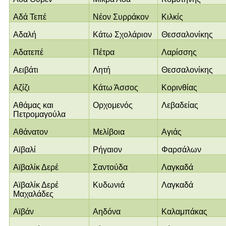
Αδά Τεπέ
Νέον Συρράκον
Κιλκίς
Αδαλή
Κάτω Σχολάριον
Θεσσαλονίκης
Αδατεπέ
Πέτρα
Λαρίσσης
Αειβάτι
Λητή
Θεσσαλονίκης
Αζίζι
Κάτω Άσσος
Κορινθίας
Αθάμας και
Ορχομενός
Λεβαδείας
Πετρομαγούλα
Αθάνατον
Μελίβοια
Αγιάς
Αϊβαλί
Ρήγαιον
Φαρσάλων
Αϊβαλίκ Δερέ
Σαντούδα
Λαγκαδά
Αϊβαλίκ Δερέ
Κυδωνιά
Λαγκαδά
Μαχαλάδες
Αϊβάν
Αηδόνα
Καλαμπάκας