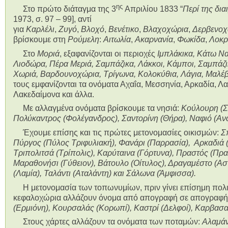
ης
Στο πρώτο διάταγμα της 3
Απριλίου 1833 “
Περί της δια
1973, σ. 97 – 99], αντί
για
Καρλέλι
,
Ζυγό
,
Βλοχό
,
Βενέτικο
,
Βλαχοχώρια
,
Δερβενοχ
βρίσκουμε στη
Ρούμελη
:
Αιτωλία
,
Ακαρνανία
,
Φωκίδα
,
Λοκρ
Στο
Μοριά
, εξαφανίζονται οι περιοχές
Ιμπλάκικα, Κάτω Να
Λιοδώρα, Πέρα Μεριά, Σαμπάζικα, Λάκκοι, Κάμποι, Σαμπά
Χωριά, Βαρδουνοχώρια, Τρίγωνα, Κολοκύθια, Λάγια, Μαλέ
τους εμφανίζονται τα ονόματα Αχαΐα, Μεσσηνία, Αρκαδία, Λ
Λακεδαίμονα και άλλα.
Με αλλαγμένα ονόματα βρίσκουμε τα νησιά:
Κούλουρη (Σα
Πολύκαντρος (Φολέγανδρος), Σαντορίνη (Θήρα), Ναφιό (Ανά
Έχουμε επίσης και τις πρώτες μετονομασίες οικισμών:
Σ
Πύργος (Πύλος Τριφυλιακή), Φανάρι (Παρρασία), Αρκαδιά 
Τριπολιτσά (Τρίπολις), Καρύταινα (Γόρτυνα), Πραστός (Πρα
Μαραθονήσι (Γύθειον), Βάτουλο (Οίτυλος), Δραγαμέστο (Ασ
(Λαμία), Ταλάντι (Αταλάντη) και Σάλωνα (Άμφισσα).
Η μετονομασία των τοπωνυμίων, πριν γίνει επίσημη πολιτ
κεφαλοχώρια αλλάζουν όνομα από απογραφή σε απογραφή
(Ερμιόνη), Κουρσαλάς (Κορωπί), Καστρί (Δελφοί), Καρβασα
Στους χάρτες αλλάζουν τα ονόματα των ποταμών:
Αλαμάν