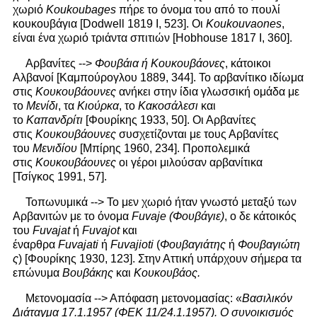
χωριό
Koukoubages
πήρε το όνομα του από το πουλί
κουκουβάγια [Dodwell 1819 I, 523]. Οι
Koukouvaones
,
είναι ένα χωριό τριάντα σπιτιών [Hobhouse 1817 I, 360].
Αρβανίτες -->
Φουβάια ή Κουκουβάονες
, κάτοικοι
Αλβανοί [Καμπούρογλου 1889, 344]. Το αρβανίτικο ιδίωμα
στις
Κουκουβάουνες
ανήκει στην ίδια γλωσσική ομάδα με
το
Μενίδι
, τα
Κιούρκα
, το
Κακοσάλεσι
και
το
Καπανδρίτι
[Φουρίκης 1933, 50]. Οι Αρβανίτες
στις
Κουκουβάουνες
συσχετίζονται με τους Αρβανίτες
του
Μενιδίου
[Μπίρης 1960, 234]. Προπολεμικά
στις
Κουκουβάουνες
οι γέροι μιλούσαν αρβανίτικα
[Τσίγκος 1991, 57].
Τοπωνυμικά --> Το μεν χωριό ήταν γνωστό μεταξύ των
Αρβανιτών με το όνομα
Fuvaje
(Φουβάγιε)
, ο δε κάτοικός
του
Fuvajat
ή
Fuvajot
και
έναρθρα
Fuvajati
ή
Fuvajioti
(
Φουβαγιάτης
ή
Φουβαγιώτη
ς
) [Φουρίκης 1930, 123]. Στην Αττική υπάρχουν σήμερα τα
επώνυμα
Βουβάκης
και
Κουκουβάος.
Μετονομασία --> Απόφαση μετονομασίας: «
Βασιλικόν
Διάταγμα 17.1.1957 (ΦΕΚ 11/24.1.1957).
Ο συνοικισμός