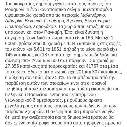
Τουρκοκρατίας δημιουργήθηκε από τους πίνακες του
Pouqueville ένα ικανοποιητικό δείγμα με εντοπισμένα
υψομετρικώς χωριά από τις περιοχές
Μαλανδρινό,
Λιδωρίκι, Βενετικό, Γκράβαρα,
Αγραφα, Βλαχοχώρια,
Πολιτοχώρια, Σοβολάκου.
Τα χωριά που επιλέχθηκαν
υπάρχουν και στον Ραγκαβή. Έτσι είναι δυνατή η
σύγκριση. Συνολικά τα χωριά αυτά είναι 166. Μεταξύ 1-
600m. βρίσκονται 30 χωριά με 4.345 κατοίκους στις αρχές
του αιώνα και 5.601 το 1851. Δηλαδή το μέσο χωριό είχε
145 κατοίκους και 187 αντίστοιχα, σημείωσε δηλαδή μια
αύξηση 29%. Άνω των 600 m. υπάρχουν 136 χωριά με
27.355 κατοίκους επί τουρκοκρατίας και 41757 στα μέσα
του αιώνα. Εδώ το μέσο χωριό είχε 201 και 307 κατοίκους,
η αύξηση συνεπώς ήταν 53%. Το συμπέρασμα από την
παράθεση αυτών των στοιχείων είναι ότι οι ορεινοί
πληθυσμοί πολλαπλασιάζονται την πρώτη εικοσαετία του
Ελληνικού Βασιλείου, εντός του εξεταζόμενου
γεωγραφικού διαμερίσματος, με ρυθμούς αρκετά
μεγαλύτερους από τους κατοίκους των πεδινών και των
παράκτιων χωριών. Η σκέψη που θα μπορούσε να γίνει,
ότι μετά την ανεξαρτησία και τη δημιουργία κράτους θα
άρχιζε ένα αντίστροφο ρεύμα από αυτό της φυγής προς τα