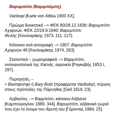
Βαρυμπόπι
(
Βαριμπόμπη)
Varibopi
[Karte von Attika 1900 XX].
Πρώιμα διοικητικά --> ΦΕΚ 80/28.12.1836:
Βαρυμπόπι
Αχαρνών.
ΦΕΚ 22/18.9.1840:
Βαρυμπόπι
Φυλής
[Χουλιαράκης 1973, 111, 127].
Κάτοικοι ανά απογραφή --> 1907:
Βαρυμπόπι
Αχαρνών
48 [Χουλιαράκης 1974, 263].
Στατιστικά – χωρογραφικά -->
Βαριμπόπι
,
νοτιοανατολικά της
Χασιάς
, αγροικία [Ραγκαβής 1853 Ι,
297].
Περιηγητές --
>
Barimpompi
ή
Bary
Bobi
(προφέρεται
Variboby
), πύργος
στους πρόποδες της Πάρνηθας [Gell 1819, 23].
Αρβανίτες -->
Βαρμπόπι
, κάτοικοι Αλβανοί
[Καμπούρογλου 1889, 344].
Βαρυμπόπι
, αλβανικό χωριό
που έχει το όνομα του ιδρυτή του [Γέροντας 1984, 25].