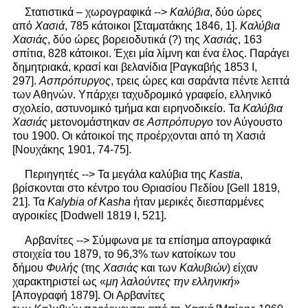
Στατιστικά – χωρογραφικά -->
Καλύβια
, δύο ώρες
από
Χασιά
, 785 κάτοικοι [Σταματάκης 1846, 1].
Καλύβια
Χασιάς
, δύο ώρες βορειοδυτικά (?) της
Χασιάς
, 163
σπίτια, 828 κάτοικοι. Έχει μία λίμνη και ένα έλος. Παράγει
δημητριακά, κρασί και βελανίδια [Ραγκαβής 1853 Ι,
297].
Ασπρόπυργος
, τρεις ώρες και σαράντα πέντε λεπτά
των Αθηνών. Υπάρχει ταχυδρομικό γραφείο, ελληνικό
σχολείο, αστυνομικό τμήμα και ειρηνοδικείο. Τα
Καλύβια
Χασιάς
μετονομάστηκαν σε
Ασπρόπυργο
τον Αύγουστο
του 1900. Οι κάτοικοί της προέρχονται από τη Χασιά
[Νουχάκης 1901, 74-75].
Περιηγητές --> Τα μεγάλα καλύβια της
Kastia
,
βρίσκονται στο κέντρο του Θριασίου Πεδίου [Gell 1819,
21]. Τα
Kalybia of
Kasha
ήταν μερικές διεσπαρμένες
αγροικίες [Dodwell 1819 I, 521].
Αρβανίτες --> Σύμφωνα με τα επίσημα απογραφικά
στοιχεία του 1879, το 96,3% των κατοίκων του
δήμου
Φυλής
(της
Χασιάς
και των
Καλυβιών
) είχαν
χαρακτηριστεί ως «
μη λαλούντες την ελληνική
»
[Απογραφή 1879]. Οι Αρβανίτες