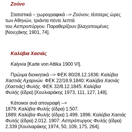
Ζούνο
Στατιστικά – χωρογραφικά -->
Ζούνον
, τέσσερις ώρες
των Αθηνών, τριάντα πέντε λεπτά
του
Ασπροπύργου.
Παραθερίζουν βλαχοποιμένες
[Νουχάκης 1901, 74].
Καλύβια Χασιάς
Kalyvia
[Karte von Attika 1900 VI].
Πρώιμα διοικητικά --> ΦΕΚ 80/28.12.1836:
Καλύβια
Χαστιάς Αχαρνών.
ΦΕΚ 22/18.9.1840:
Καλύβια Χασιάς
(Χαστιάς) Φυλής.
ΦΕΚ 32/8.12.1845:
Καλύβια
Φυλής
(έδρα) [Χουλιαράκης 1973, 111, 127, 148].
Κάτοικοι ανά απογραφή -->
1879:
Καλύβια
Φυλής
(έδρα) 1.507.
1889:
Καλύβια
Φυλής
(έδρα) 1.499. 1896:
Καλύβια Χασιάς
Φυλής
(έδρα) 2.012. 1907:
Ασπρόπυργος Φυλής
(έδρα)
2.339 [Χουλιαράκης 1974, 50, 109, 175, 264].