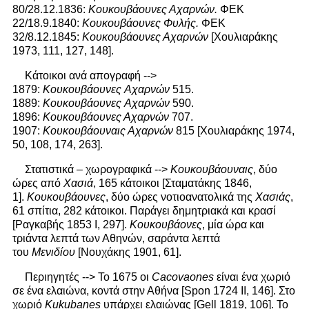
80/28.12.1836:
Κουκουβάουνες Αχαρνών.
ΦΕΚ
22/18.9.1840:
Κουκουβάουνες Φυλής.
ΦΕΚ
32/8.12.1845:
Κουκουβάουνες Αχαρνών
[Χουλιαράκης
1973, 111, 127, 148].
Κάτοικοι ανά απογραφή -->
1879:
Κουκουβάουνες
Αχαρνών
515.
1889:
Κουκουβάουνες
Αχαρνών
590.
1896:
Κουκουβάουνες Αχαρνών
707.
1907:
Κουκουβάουναις Αχαρνών
815 [Χουλιαράκης 1974,
50, 108, 174, 263].
Στατιστικά – χωρογραφικά -->
Κουκουβάουναις
, δύο
ώρες από
Χασιά
, 165 κάτοικοι [Σταματάκης 1846,
1].
Κουκουβάουνες
, δύο ώρες νοτιοανατολικά της
Χασιάς
,
61 σπίτια, 282 κάτοικοι. Παράγει δημητριακά και κρασί
[Ραγκαβής 1853 Ι, 297].
Κουκουβάονες
, μία ώρα και
τριάντα λεπτά των Αθηνών, σαράντα λεπτά
του
Μενιδίου
[Νουχάκης 1901, 61].
Περιηγητές --> Το 1675 οι
Cacovaones
είναι ένα χωριό
σε ένα ελαιώνα, κοντά στην Αθήνα [Spon 1724 II, 146]. Στο
χωριό
Kukubanes
υπάρχει ελαιώνας [Gell 1819, 106]. Το