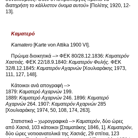
διατηρήση το κάλλιστον όνομα αυτού
» [Πολίτης 1920, 12-
13].
Καματερό
Kamatero
[Karte von Attika 1900 VI].
Πρώιμα διοικητικά --> ΦΕΚ 80/28.12.1836:
Καματερόν
Χαστιάς.
ΦΕΚ 22/18.9.1840:
Καματερόν Φυλής.
ΦΕΚ
32/8.12.1845:
Καματερόν Αχαρνών
[Χουλιαράκης 1973,
111, 127, 148].
Κάτοικοι ανά απογραφή -->
1879:
Καματερό
Αχαρνών
199.
1889:
Καματερό
Αχαρνών
246. 1896:
Καματερό
Αχαρνών
264. 1907:
Καματερόν Αχαρνών
285
[Χουλιαράκης 1974, 50, 108, 174, 263].
Στατιστικά – χωρογραφικά -->
Καματερόν
, δύο ώρες
από
Χασιά
, 103 κάτοικοι [Σταματάκης 1846, 1].
Καματερόν
,
δύο ώρες νοτιοανατολικά της
Χασιάς
, 29 σπίτια, 123