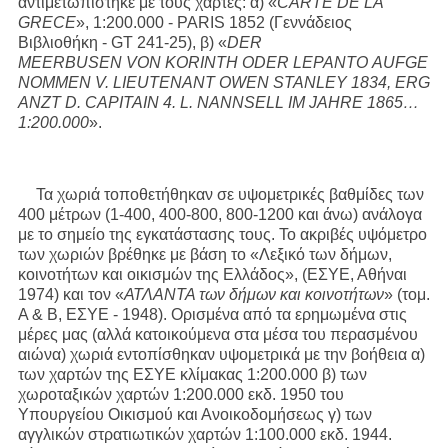
αντιμετωπίστηκε με τους χάρτες: α) «
CARTE DE LA
GRECE
», 1:200.000 - PARIS 1852 (Γεννάδειος
Βιβλιοθήκη - GT 241-25), β) «
DER
MEERBUSEN VON
KORINTH
ODER
LEPANTO
AUFGE
NOMMEN
V. LIEUTENANT
OWEN
STANLEY
1834, ERG
ANZT
D. CAPITAIN
4. L. NANNSELL IM JAHRE 1865…
1:200.000
».
Τα χωριά τοποθετήθηκαν σε υψομετρικές βαθμίδες των
400 μέτρων (1-400, 400-800, 800-1200 και άνω) ανάλογα
με το σημείο της εγκατάστασης τους. Το ακριβές υψόμετρο
των χωριών βρέθηκε με βάση το «Λεξικό των δήμων,
κοινοτήτων και οικισμών της Ελλάδος», (ΕΣΥΕ, Αθήναι
1974) και τον «
ΑΤΛΑΝΤΑ των δήμων και κοινοτήτων
» (τομ.
Α & Β, ΕΣΥΕ - 1948). Ορισμένα από τα ερημωμένα στις
μέρες μας (αλλά κατοικούμενα στα μέσα του περασμένου
αιώνα) χωριά εντοπίσθηκαν υψομετρικά με την βοήθεια α)
των χαρτών της ΕΣΥΕ κλίμακας 1:200.000 β) των
χωροταξικών χαρτών 1:200.000 εκδ. 1950 του
Υπουργείου Οικισμού και Ανοικοδομήσεως γ) των
αγγλικών στρατιωτικών χαρτών 1:100.000 εκδ. 1944.