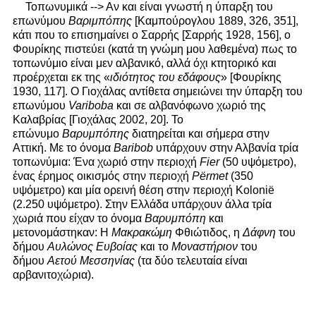
Τοπωνυμικά --> Αν και είναι γνωστή η ύπαρξη του
επωνύμου
Βαριμπόπης
[Καμπούρογλου 1889, 326, 351],
κάτι που το επισημαίνει ο Σαρρής [Σαρρής 1928, 156], ο
Φουρίκης πιστεύει (κατά τη γνώμη μου λαθεμένα) πως το
τοπωνύμιο είναι μεν αλβανικό, αλλά όχι κτητορικό και
προέρχεται εκ της «
ιδιότητος του εδάφους
» [Φουρίκης
1930, 117]. Ο Γιοχάλας αντίθετα σημειώνει την ύπαρξη του
επωνύμου
Variboba
και σε αλβανόφωνο χωριό της
Καλαβρίας [Γιοχάλας 2002, 20]. Το
επώνυμο
Βαρυμπόπης
διατηρείται και σήμερα στην
Αττική. Με το όνομα
Baribob
υπάρχουν στην Αλβανία τρία
τοπωνύμια: Ένα χωριό στην περιοχή
Fier
(50 υψόμετρο),
ένας έρημος οικισμός στην περιοχή
Përmet
(350
υψόμετρο) και μία ορεινή θέση στην περιοχή Kolonië
(2.250 υψόμετρο). Στην Ελλάδα υπάρχουν άλλα τρία
χωριά που είχαν το όνομα
Βαρυμπόπη
και
μετονομάστηκαν: Η
Μακρακώμη
Φθιώτιδος, η
Δάφνη
του
δήμου
Αυλώνος
Ευβοίας
και το
Μοναστήριον
του
δήμου
Αετού Μεσσηνίας
(τα δύο τελευταία είναι
αρβανιτοχώρια).