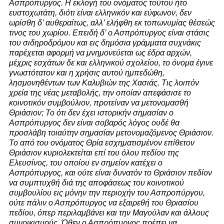
Ασπρόπυργος. Η εκλογή του ονόματος τούτου ήτο
ευστοχωτάτη, διότι είναι ελληνικόν και εύφωνον, δεν
ωρίσθη δ’ αυθεραίτως, αλλ’ ελήφθη εκ τοπωνυμίας θέσεώς
τινος του χωρίου. Επειδή δ’ ο Ασπρόπυργος είναι στάσις
του σιδηροδρόμου και εις δημόσια γράμματα συχνάκις
παρέχεται αφορμή να μνημονεύεται ως έδρα αρχών,
μέχρις εσχάτων δε και ελληνικού σχολείου, το όνομα έγινε
γνωστότατον και η χρήσις αυτού ημπεδώθη,
λησμονηθέντων των Καλυβιών της Χασιάς. Τις λοιπόν
χρεία της νέας μεταβολής, την οποίαν απεφάσισε το
κοινοτικόν συμβούλιον, προτείναν να μετονομασθή
Θριάσιον; Το ότι δεν έχει ιστορικήν σημασίαν ο
Ασπρόπυργος δεν είναι σοβαρός λόγος ουδέ θα
προσλάβη τοιαύτην σημασίαν μετονομαζόμενος Θριάσιον.
Το από του ονόματος Θρία εσχηματισμένον επίθετον
Θριάσιον κυριολεκτείται επί του όλου πεδίου της
Ελευσίνος, του οποίου εν σημείον κατέχει ο
Ασπρόπυργος, και ούτε είναι δυνατόν το Θριάσιον πεδίον
να συμπτυχθή διά της αποφάσεως του κοινοτικού
συμβουλίου εις μόνην την περιοχήν του Ασπροπύργου,
ούτε πάλιν ο Ασπρόπυργος να εξαιρεθή του Θριασίου
πεδίου, όπερ περιλαμβάνει και την Μαγούλαν και άλλους
συνοικισμούς. Όθεν ο Ασπρόπυργος πρέπει να