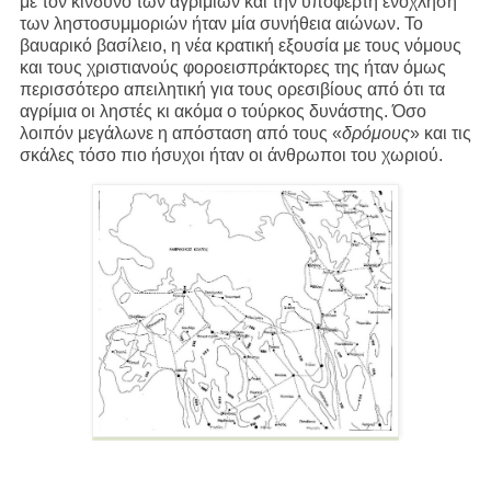
με τον κίνδυνο των αγριμιών και την υποφερτή ενόχληση
των ληστοσυμμοριών ήταν μία συνήθεια αιώνων. Το
βαυαρικό βασίλειο, η νέα κρατική εξουσία με τους νόμους
και τους χριστιανούς φοροεισπράκτορες της ήταν όμως
περισσότερο απειλητική για τους ορεσιβίους από ότι τα
αγρίμια οι ληστές κι ακόμα ο τούρκος δυνάστης. Όσο
λοιπόν μεγάλωνε η απόσταση από τους «
δρόμους
» και τις
σκάλες τόσο πιο ήσυχοι ήταν οι άνθρωποι του χωριού.