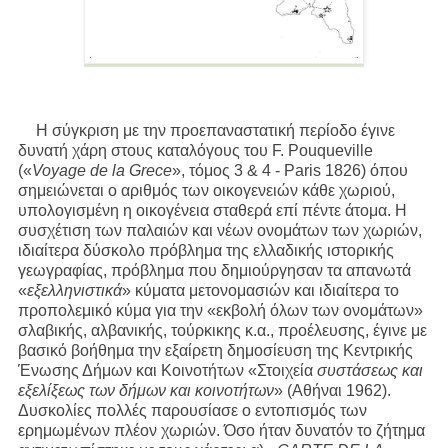
Η σύγκριση με την προεπαναστατική περίοδο έγινε
δυνατή χάρη στους καταλόγους του F. Pouqueville
(«
Voyage de la Grece
», τόμος 3 & 4 - Paris 1826) όπου
σημειώνεται ο αριθμός των οικογενειών κάθε χωριού,
υπολογισμένη η οικογένεια σταθερά επί πέντε άτομα. Η
συσχέτιση των παλαιών και νέων ονομάτων των χωριών,
ιδιαίτερα δύσκολο πρόβλημα της ελλαδικής ιστορικής
γεωγραφίας, πρόβλημα που δημιούργησαν τα απανωτά
«
εξελληνιστικά
» κύματα μετονομασιών και ιδιαίτερα το
προπολεμικό κύμα για την «εκβολή όλων των ονομάτων»
σλαβικής, αλβανικής, τούρκικης κ.α., προέλευσης, έγινε με
βασικό βοήθημα την εξαίρετη δημοσίευση της Κεντρικής
Ένωσης Δήμων και Κοινοτήτων «Στοιχεία
συστάσεως και
εξελίξεως των δήμων και κοινοτήτων
» (Αθήναι 1962).
Δυσκολίες πολλές παρουσίασε ο εντοπισμός των
ερημωμένων πλέον χωριών. Όσο ήταν δυνατόν το ζήτημα