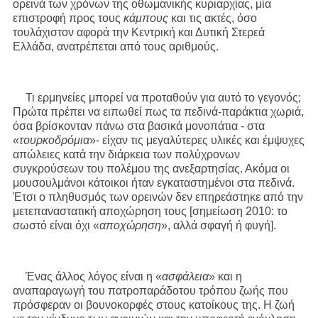
ορεινά των χρόνων της οθωμανικής κυριαρχίας, μία
επιστροφή προς τους
κάμπους
και τις ακτές, όσο
τουλάχιστον αφορά την Κεντρική και Δυτική Στερεά
Ελλάδα, ανατρέπεται από τους αριθμούς.
Τι ερμηνείες μπορεί να προταθούν για αυτό το γεγονός;
Πρώτα πρέπει να ειπωθεί πως τα πεδινά-παράκτια χωριά,
όσα βρίσκονταν πάνω στα βασικά μονοπάτια - στα
«
τουρκοδρόμια
»- είχαν τις μεγαλύτερες υλικές και έμψυχες
απώλειες κατά την διάρκεια των πολύχρονων
συγκρούσεων του πολέμου της ανεξαρτησίας. Ακόμα οι
μουσουλμάνοι κάτοικοι ήταν εγκαταστημένοι στα πεδινά.
Έτσι ο πληθυσμός των ορεινών δεν επηρεάστηκε από την
μετεπαναστατική αποχώρηση τους [σημείωση 2010: το
σωστό είναι όχι «
αποχώρηση
», αλλά σφαγή ή φυγή].
Ένας άλλος λόγος είναι η «
ασφάλεια
» και η
αναπαραγωγή του πατροπαράδοτου τρόπου ζωής που
πρόσφεραν οι βουνοκορφές στους κατοίκους της. Η ζωή