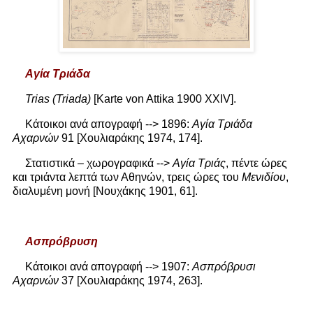
Αγία
Τριάδα
Trias
(
Triada
)
[
Karte
von
Attika
1900
XX
Ι
V
].
Κάτοικοι ανά απογραφή --> 1896:
Αγία Τριάδα
Αχαρνών
91 [Χουλιαράκης 1974, 174].
Στατιστικά – χωρογραφικά -->
Αγία Τριάς
, πέντε ώρες
και τριάντα λεπτά των Αθηνών, τρεις ώρες του
Μενιδίου
,
διαλυμένη μονή [Νουχάκης 1901, 61].
Ασπρόβρυση
Κάτοικοι ανά απογραφή --> 1907:
Ασπρόβρυσι
Αχαρνών
37 [Χουλιαράκης 1974, 263].