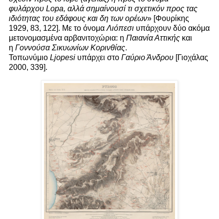
φυλάρχου Lopa, αλλά σημαίνουσί τι σχετικόν προς τας
ιδιότητας του εδάφους και δη των ορέων
» [Φουρίκης
1929, 83, 122]. Με το όνομα
Λιόπεσι
υπάρχουν δύο ακόμα
μετονομασμένα αρβανιτοχώρια: η
Παιανία Αττικής
και
η
Γοννούσα Σικυωνίων Κορινθίας
.
Τοπωνύμιο
Ljopesi
υπάρχει στο
Γαύριο Άνδρου
[Γιοχάλας
2000, 339].