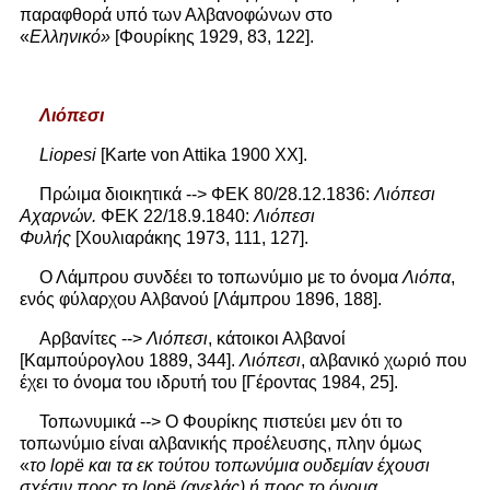
παραφθορά υπό των Αλβανοφώνων στο
«
Ελληνικό»
[Φουρίκης 1929, 83, 122].
Λιόπεσι
Liopesi
[Karte von Attika 1900 XX].
Πρώιμα διοικητικά --> ΦΕΚ 80/28.12.1836:
Λιόπεσι
Αχαρνών.
ΦΕΚ 22/18.9.1840:
Λιόπεσι
Φυλής
[Χουλιαράκης 1973, 111, 127].
Ο Λάμπρου συνδέει το τοπωνύμιο με το όνομα
Λιόπα
,
ενός φύλαρχου Αλβανού [Λάμπρου 1896, 188].
Αρβανίτες -->
Λιόπεσι
, κάτοικοι Αλβανοί
[Καμπούρογλου 1889, 344].
Λιόπεσι
, αλβανικό χωριό που
έχει το όνομα του ιδρυτή του [Γέροντας 1984, 25].
Τοπωνυμικά --> Ο Φουρίκης πιστεύει μεν ότι το
τοπωνύμιο είναι αλβανικής προέλευσης, πλην όμως
«
το
lopë και τα εκ τούτου τοπωνύμια ουδεμίαν έχουσι
σχέσιν προς το lopë (αγελάς) ή προς το όνομα