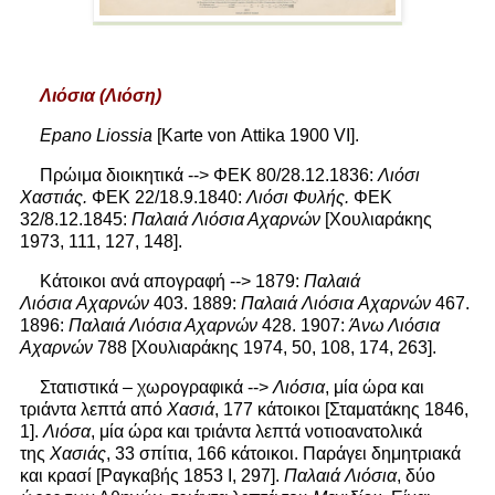
Λιόσια (Λιόση)
Epano Liossia
[Karte von Attika 1900 VI].
Πρώιμα διοικητικά --> ΦΕΚ 80/28.12.1836:
Λιόσι
Χαστιάς.
ΦΕΚ 22/18.9.1840:
Λιόσι Φυλής.
ΦΕΚ
32/8.12.1845:
Παλαιά Λιόσια Αχαρνών
[Χουλιαράκης
1973, 111, 127, 148].
Κάτοικοι ανά απογραφή --> 1879:
Παλαιά
Λιόσια
Αχαρνών
403. 1889:
Παλαιά Λιόσια
Αχαρνών
467.
1896:
Παλαιά Λιόσια Αχαρνών
428. 1907:
Άνω Λιόσια
Αχαρνών
788 [Χουλιαράκης 1974, 50, 108, 174, 263].
Στατιστικά – χωρογραφικά -->
Λιόσια
, μία ώρα και
τριάντα λεπτά από
Χασιά
, 177 κάτοικοι [Σταματάκης 1846,
1].
Λιόσα
, μία ώρα και τριάντα λεπτά νοτιοανατολικά
της
Χασιάς
, 33 σπίτια, 166 κάτοικοι. Παράγει δημητριακά
και κρασί [Ραγκαβής 1853 Ι, 297].
Παλαιά Λιόσια
, δύο