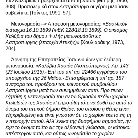
των
Καλυβιών
προέρχονται από τη
Χασιά
[Μπίρης 1960,
308]. Προπολεμικά στον
Ασπρόπυργο
οι γέροι μιλούσαν
αρβανίτικα [Τσίγκος 1991, 57].
Μετονομασία --> Απόφαση μετονομασίας: «
Βασιλικόν
διάταγμα 16.10.1899 (ΦΕΚ 228/18.10.1899). Ο οικισμός
Καλύβια του δήμου Φυλής μετωνομάσθη εις
Ασπρόπυργος (επαρχία Αττικής)
» [Χουλιαράκης 1973,
204].
Άρνηση της Επιτροπείας Τοπωνυμίων για δεύτερη
μετονομασία: «
Καλύβια Χασιάς (Ασπρόπυργος). Αρ. 143
(23 Ιουλίου 1915).- Επί του υπ’ αρ. 22466 εγγράφου του
υπουργείου της 26 Μαΐου.- Επιστρέφεται η υπ’ αρ. 187
αναφορά του προέδρου του κοινοτικού συμβουλίου
Ασπροπύργου μετά των συνημμένων αυτή. Προ τινων
εζητήθη η μετονομασία του εν τω Θριασίω πεδίω χωρίου
Καλυβιών της Χασιάς κ’ επροτάθη τότε να δοθή εις αυτό το
όνομα του αττικού δήμου Θρίας, του οποίου η θέσις είναι
εξηκριβωμένη και είναι γνωστόν ότι το χωρίον έκειτο εις τη
ν περιοχήν αυτού. Αλλ’ ένεκα της δυσφήμου σημασίας, ην
έχει το όνομα τούτο εις την αλβανική γλώσσαν, οι κάτοικοι
απέστεργον αυτό, και ούτως ωνομάσθη το χωρίον