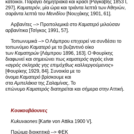
κάτοικοι. Παράγει δημητριακά και κρασί [Ραγκαβής 1853 Ι,
297].
Καματερόν
, μία ώρα και τριάντα λεπτά των Αθηνών,
σαράντα λεπτά του
Μενιδίου
[Νουχάκης 1901, 61].
Αρβανίτες --> Προπολεμικά στο
Καματερό
μιλούσαν
αρβανίτικα [Τσίγκος 1991, 57].
Τοπωνυμικά --> Ο Λάμπρου επιχειρεί να συνδέσει το
τοπωνύμιο
Καματερό
με το βυζαντινό οίκο
των
Καματηρών
[Λάμπρου 1896, 163]. Ο Φουρίκης
διαφωνεί και σημειώνει πως
καματερός
αγρός είναι
«
αγρός σκληράς γης επιμόχθως καλλιεργούμενος
»
[Φουρίκης 1929, 84]. Συνοικία με το
όνομα
Καματερό
βρίσκουμε και
στα
Αμπελάκια
της
Σαλαμίνα
ς. Το
επώνυμο
Καματερός
διατηρείται και σήμερα στην Αττική.
Κουκουβάουνες
Kukuvaones
[Karte von Attika 1900 V].
Πρώιμα διοικητικά --> ΦΕΚ