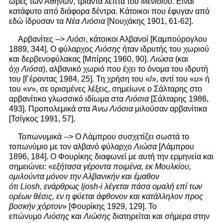
ώρες των Αθηνών, τριάντα λεπτά του
Μενιδίου
. Είναι
κατάφυτο από διάφορα δέντρα. Κάτοικοι που έφυγαν από
εδώ ίδρυσαν τα
Νέα Λιόσια
[Νουχάκης 1901, 61-62].
Αρβανίτες -->
Λιόσι
, κάτοικοι Αλβανοί [Καμπούρογλου
1889, 344]. Ο φύλαρχος
Λιόσης
ήταν ιδρυτής του χωριού
και δερβενοφύλακας [Μπίρης 1960, 90].
Λιώσα
(και
όχι
Λιόσα
), αλβανικό χωριό που έχει το όνομα του ιδρυτή
του [Γέροντας 1984, 25]. Τη χρήση του «
l
», αντί του «
u
» ή
του «
v
», σε ορισμένες λέξεις, σημείωνε ο Σάλταρης στο
αρβανίτικο γλωσσικό ιδίωμα στα
Λιόσια
[Σάλταρης 1986,
493]. Προπολεμικά στα
Άνω Λιόσια
μιλούσαν αρβανίτικα
[Τσίγκος 1991, 57].
Τοπωνυμικά --> Ο Λάμπρου συσχετίζει σωστά το
τοπωνύμιο με τον αλβανό φύλαρχο
Λιώσα
[Λάμπρου
1896, 184]. Ο Φουρίκης διαφωνεί με αυτή την ερμηνεία και
σημειώνει: «
εξήτασα γέροντα ποιμένα, εκ Μουλκίου,
ομιλούντα μόνον την Αλβανικήν και έμαθον
ότι Liosh, ενάρθρως ljosh-i
λέγεται πάσα ομαλή επί των
ορέων θέσις, εν η φύεται άφθονον και κατάλληλον προς
βοσκήν χόρτον
» [Φουρίκης 1929, 129]. Το
επώνυμο
Λιόσης
και
Λιώσης
διατηρείται και σήμερα στην