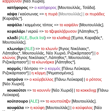
κάβρουνον
[Νέο Χωριό].
κατήφορος
=>
ο κατήφορος
[Μουτουλλάς, Τσάδα].
κάψα
/ καύσωνας
=>
η πυρά
[Μουτουλλάς] |
οι πυράδες
[Καραβάς*].
καψάλα
/ καμμένος τόπος
=>
το καψάλιν
[Μουτουλλάς].
κεφαλάρι
/ νερού
=>
το
τζ
εφαλόβρυσον
[Λάπηθος*].
κλαδί
(
ALE
,
Buck list
)
=>
τα κλαθκ
ιά
[Έμπα, Καραβάς*,
Μουτουλλάς].
κλωνάρι
(
ALE
)
=>
το κλωνίν
[Άγιος Νικόλαος*,
Λάπηθος*, Μουτουλλάς, Νέο Χωριό, Ριζοκάρπασο*] |
ο
κλώνος
[Άγιος Νικόλαος*, Λάπηθος*, Μουτουλλάς,
Ριζοκάρπασο*] |
τα κλωνάρκα
[Λάπηθος*].
κορμός
/ δέντρου
=>
ο κορμός
[Πάνω Λεύκαρα,
Ριζοκάρπασο*] |
η κόρμη
[Ψεματισμένος].
κοτρόνα
=>
ο κούρβελλος
[Πάνω Λεύκαρα] |
ο ρότσος
[Νέο Χωριό].
κουκούτσι
=>
το κουννίν
[Νέο Χωριό] |
τα κοκκόν
ια
[Πάνω
Λεύκαρα].
κούτσουρο
(
ALE
)
=>
το κουττού
τζ
ιν
[Μουτουλλάς].
κουφάλα
=>
η κούφη
[Μουτουλλάς] |
ο κούφαλος
[Νέο