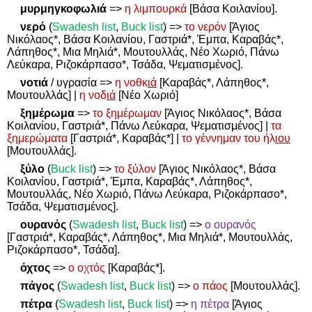
μυρμηγκοφωλιά
=>
η λιμπουρκά
[Βάσα Κοιλανίου].
νερό
(
Swadesh
list
,
Buck
list
)
=>
το νερόν
[Άγιος
Νικόλαος*, Βάσα Κοιλανίου, Γαστριά*, Έμπα, Καραβάς*,
Λάπηθος*, Μια Μηλιά*, Μουτουλλάς, Νέο Χωριό, Πάνω
Λεύκαρα, Ριζοκάρπασο*, Τσάδα, Ψεματισμένος].
νοτιά
/ υγρασία
=>
η νοθκ
ιά
[Καραβάς*, Λάπηθος*,
Μουτουλλάς] |
η νοδ
ιά
[Νέο Χωριό]
ξημέρωμα
=>
το ξημέρωμαν
[Άγιος Νικόλαος*, Βάσα
Κοιλανίου, Γαστριά*, Πάνω Λεύκαρα, Ψεματισμένος] |
τα
ξημερώματα
[Γαστριά*, Καραβάς*] |
το γέννημαν του ήλ
ιου
[Μουτουλλάς].
ξύλο
(
Buck list
)
=>
το ξύλον
[Άγιος Νικόλαος*, Βάσα
Κοιλανίου, Γαστριά*, Έμπα, Καραβάς*, Λάπηθος*,
Μουτουλλάς, Νέο Χωριό, Πάνω Λεύκαρα, Ριζοκάρπασο*,
Τσάδα, Ψεματισμένος].
ουρανός
(
Swadesh
list
,
Buck
list
)
=>
ο ουρανός
[Γαστριά*, Καραβάς*, Λάπηθος*, Μια Μηλιά*, Μουτουλλάς,
Ριζοκάρπασο*, Τσάδα].
όχτος
=>
ο οχτός
[Καραβάς*].
πάγος
(
Swadesh
list
,
Buck
list
)
=>
ο πάος
[Μουτουλλάς].
πέτρα
(
Swadesh
list
,
Buck
list
)
=>
η πέτρα
[Άγιος