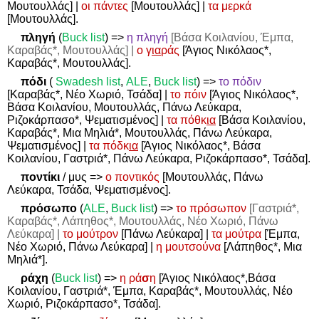
Μουτουλλάς] |
οι πάντες
[Μουτουλλάς] |
τα μερκά
[Μουτουλλάς].
πληγή
(
Buck list
)
=>
η πληγή
[Βάσα Κοιλανίου, Έμπα,
Καραβάς*, Μουτουλλάς] |
ο γ
ια
ράς
[Άγιος Νικόλαος*,
Καραβάς*, Μουτουλλάς].
πόδι
(
Swadesh
list
,
ALE
,
Buck
list
)
=>
το πόδιν
[Καραβάς*, Νέο Χωριό, Τσάδα] |
το πόιν
[Άγιος Νικόλαος*,
Βάσα Κοιλανίου, Μουτουλλάς, Πάνω Λεύκαρα,
Ριζοκάρπασο*, Ψεματισμένος] |
τα πόθκ
ια
[Βάσα Κοιλανίου,
Καραβάς*, Μια Μηλιά*, Μουτουλλάς, Πάνω Λεύκαρα,
Ψεματισμένος] |
τα πόδκ
ια
[Άγιος Νικόλαος*, Βάσα
Κοιλανίου, Γαστριά*, Πάνω Λεύκαρα, Ριζοκάρπασο*, Τσάδα].
ποντίκι
/ μυς
=>
ο ποντικός
[Μουτουλλάς, Πάνω
Λεύκαρα, Τσάδα, Ψεματισμένος].
πρόσωπο
(
ALE
,
Buck list
)
=>
το πρόσωπον
[Γαστριά*,
Καραβάς*, Λάπηθος*, Μουτουλλάς, Νέο Χωριό, Πάνω
Λεύκαρα] |
το μούτρον
[Πάνω Λεύκαρα] |
τα μούτρα
[Έμπα,
Νέο Χωριό, Πάνω Λεύκαρα] |
η μουτσούνα
[Λάπηθος*, Μια
Μηλιά*].
ράχη
(
Buck list
)
=>
η ρά
σ
η
[Άγιος Νικόλαος*,Βάσα
Κοιλανίου, Γαστριά*, Έμπα, Καραβάς*, Μουτουλλάς, Νέο
Χωριό, Ριζοκάρπασο*, Τσάδα].