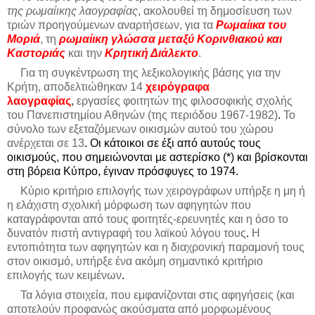
της ρωμαίικης λαογραφίας
, ακολουθεί τη δημοσίευση των
τριών προηγούμενων αναρτήσεων, για τα
Ρωμαίικα του
Μοριά
, τη
ρωμαίικη γλώσσα μεταξύ Κορινθιακού και
Καστοριάς
και την
Κρητική Διάλεκτο
.
Για τη συγκέντρωση της λεξικολογικής βάσης για την
Κρήτη, αποδελτιώθηκαν 14
χειρόγραφα
λαογραφίας
,
εργασίες φοιτητών της φιλοσοφικής σχολής
του Πανεπιστημίου Αθηνών (της περιόδου 1967-1982)
.
Το
σύνολο των εξεταζόμενων οικισμών αυτού του χώρου
ανέρχεται σε 13
. Οι κάτοικοι σε έξι από αυτούς τους
οικισμούς, που σημειώνονται με αστερίσκο (*) και βρίσκονται
στη βόρεια Κύπρο, έγιναν πρόσφυγες το 1974.
Κύριο κριτήριο επιλογής των χειρογράφων υπήρξε η μη ή
η ελάχιστη σχολική μόρφωση των αφηγητών που
καταγράφονται από τους φοιτητές-ερευνητές και η όσο το
δυνατόν πιστή αντιγραφή του λαϊκού λόγου τους
.
Η
εντοπιότητα των αφηγητών και η διαχρονική παραμονή τους
στον οικισμό, υπήρξε ένα ακόμη σημαντικό κριτήριο
επιλογής των κειμένων
.
Τα λόγια στοιχεία, που εμφανίζονται στις αφηγήσεις (και
αποτελούν προφανώς ακούσματα από μορφωμένους