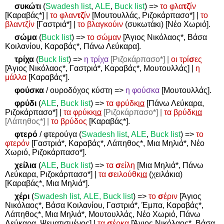
συκώτι
(
Swadesh
list
,
ALE
,
Buck
list
)
=>
το φλα
τζ
ίν
[Καραβάς*] |
το φλαν
τζ
ίν
[Μουτουλλάς, Ριζοκάρπασο*] |
το
βλαντζίν
[Γαστριά*] |
το βλαγκούιν
(συκωτάκι) [Νέο Χωριό].
σώμα
(
Buck list
)
=>
το σώμαν
[Άγιος Νικόλαος*, Βάσα
Κοιλανίου, Καραβάς*, Πάνω Λεύκαρα].
τρίχα
(
Buck list
)
=>
η τρίχα
[Ριζοκάρπασο*] |
οι τρί
σ
ες
[Άγιος Νικόλαος*, Γαστριά*, Καραβάς*, Μουτουλλάς] |
η
μάλλα
[Καραβάς*].
φούσκα
/ ουροδόχος κύστη
=>
η φούσκα
[Μουτουλλάς].
φρύδι
(
ALE
,
Buck list
)
=>
τα φρύδκ
ια
[Πάνω Λεύκαρα,
Ριζοκάρπασο*] |
τα φρύκκ
ια
[Ριζοκάρπασο*] |
τα βρύδκ
ια
[Λάπηθος*] |
το βρύδος
[Καραβάς*].
φτερό
/ φτερούγα (
Swadesh
list
,
ALE
,
Buck
list
)
=>
το
φτερόν
[Γαστριά*, Καραβάς*, Λάπηθος*, Μια Μηλιά*, Νέο
Χωριό, Ριζοκάρπασο*].
χείλια
(
ALE
,
Buck list
)
=>
τα
σ
είλη
[Μια Μηλιά*, Πάνω
Λεύκαρα, Ριζοκάρπασο*] |
τα
σ
ειλούθκ
ια
(χειλάκια)
[Καραβάς*, Μια Μηλιά*].
χέρι
(
Swadesh
list
,
ALE
,
Buck
list
)
=>
το
σ
έριν
[Άγιος
Νικόλαος*, Βάσα Κοιλανίου, Γαστριά*, Έμπα, Καραβάς*,
Λάπηθος*, Μια Μηλιά*, Μουτουλλάς, Νέο Χωριό, Πάνω
Λεύκαρα, Ψεματισμένος] |
τα
σ
έρκα
[Άγιος Νικόλαος*, Βάσα