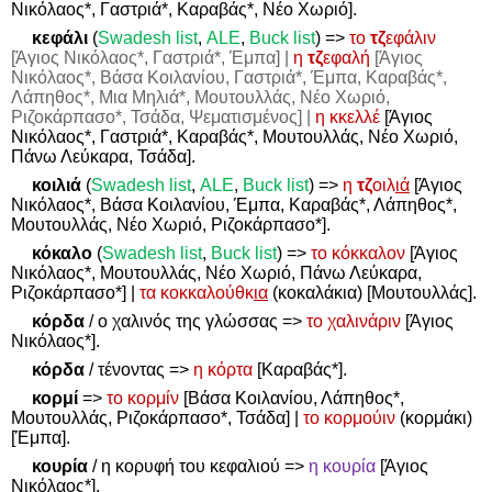
Νικόλαος*, Γαστριά*, Καραβάς*, Νέο Χωριό].
κεφάλι
(
Swadesh
list
,
ALE
,
Buck
list
)
=>
το
τζ
εφάλιν
[Άγιος Νικόλαος*, Γαστριά*, Έμπα] |
η
τζ
εφαλή
[Άγιος
Νικόλαος*, Βάσα Κοιλανίου, Γαστριά*, Έμπα, Καραβάς*,
Λάπηθος*, Μια Μηλιά*, Μουτουλλάς, Νέο Χωριό,
Ριζοκάρπασο*, Τσάδα, Ψεματισμένος] |
η κκελλέ
[Άγιος
Νικόλαος*, Γαστριά*, Καραβάς*, Μουτουλλάς, Νέο Χωριό,
Πάνω Λεύκαρα, Τσάδα].
κοιλιά
(
Swadesh
list
,
ALE
,
Buck
list
)
=>
η
τζ
οιλ
ιά
[Άγιος
Νικόλαος*, Βάσα Κοιλανίου, Έμπα, Καραβάς*, Λάπηθος*,
Μουτουλλάς, Νέο Χωριό, Ριζοκάρπασο*].
κόκαλο
(
Swadesh
list
,
Buck
list
)
=>
το κόκκαλον
[Άγιος
Νικόλαος*, Μουτουλλάς, Νέο Χωριό, Πάνω Λεύκαρα,
Ριζοκάρπασο*] |
τα κοκκαλούθκ
ια
(κοκαλάκια) [Μουτουλλάς].
κόρδα
/ ο χαλινός της γλώσσας
=>
το χαλινάριν
[Άγιος
Νικόλαος*].
κόρδα
/ τένοντας
=>
η κόρτα
[Καραβάς*].
κορμί
=>
το κορμίν
[Βάσα Κοιλανίου, Λάπηθος*,
Μουτουλλάς, Ριζοκάρπασο*, Τσάδα] |
το κορμούιν
(κορμάκι)
[Έμπα].
κουρία
/ η κορυφή του κεφαλιού
=>
η κουρία
[Άγιος
Νικόλαος*].