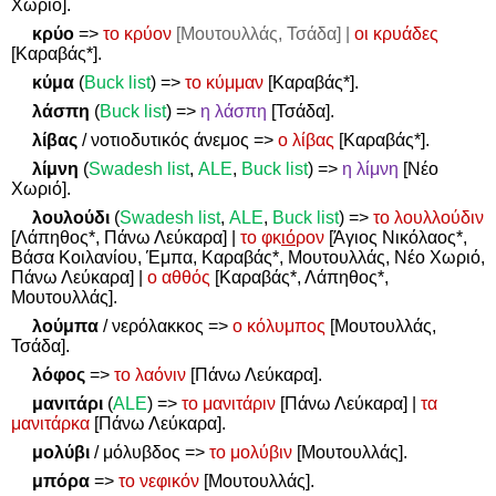
Χωριό].
κρύο
=>
το κρύον
[Μουτουλλάς, Τσάδα] |
οι κρυάδες
[Καραβάς*].
κύμα
(
Buck list
)
=>
το κύμμαν
[Καραβάς*].
λάσπη
(
Buck list
)
=>
η λάσπη
[Τσάδα].
λίβας
/ νοτιοδυτικός άνεμος
=>
ο λίβας
[Καραβάς*].
λίμνη
(
Swadesh
list
,
ALE
,
Buck
list
)
=>
η λίμνη
[Νέο
Χωριό].
λουλούδι
(
Swadesh
list
,
ALE
,
Buck
list
)
=>
το λουλλούδιν
[Λάπηθος*, Πάνω Λεύκαρα] |
το φκ
ιό
ρον
[Άγιος Νικόλαος*,
Βάσα Κοιλανίου, Έμπα, Καραβάς*, Μουτουλλάς, Νέο Χωριό,
Πάνω Λεύκαρα] |
ο αθθός
[Καραβάς*, Λάπηθος*,
Μουτουλλάς].
λούμπα
/ νερόλακκος
=>
ο κόλυμπος
[Μουτουλλάς,
Τσάδα].
λόφος
=>
το λαόνιν
[Πάνω Λεύκαρα].
μανιτάρι
(
ALE
)
=>
το μανιτάριν
[Πάνω Λεύκαρα] |
τα
μανιτάρκα
[Πάνω Λεύκαρα].
μολύβι
/ μόλυβδος
=>
το μολύβιν
[Μουτουλλάς].
μπόρα
=>
το νεφικόν
[Μουτουλλάς].