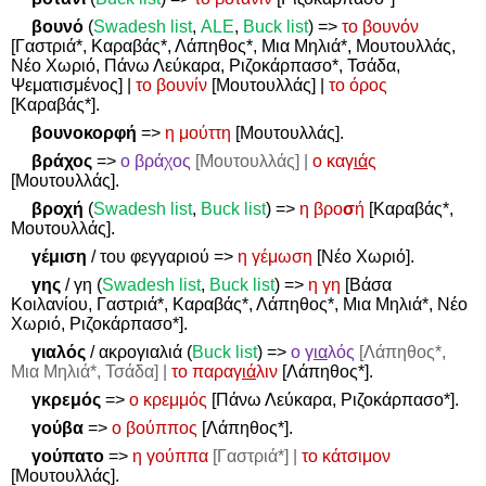
βουνό
(
Swadesh
list
,
ALE
,
Buck
list
)
=>
το βουνόν
[Γαστριά*, Καραβάς*, Λάπηθος*, Μια Μηλιά*, Μουτουλλάς,
Νέο Χωριό, Πάνω Λεύκαρα, Ριζοκάρπασο*, Τσάδα,
Ψεματισμένος] |
το βουνίν
[Μουτουλλάς] |
το όρος
[Καραβάς*].
βουνοκορφή
=>
η μούττη
[Μουτουλλάς].
βράχος
=>
ο βράχος
[Μουτουλλάς] |
ο καγ
ιά
ς
[Μουτουλλάς].
βροχή
(
Swadesh
list
,
Buck
list
)
=>
η βρο
σ
ή
[Καραβάς*,
Μουτουλλάς].
γέμιση
/ του φεγγαριού
=>
η γέμωση
[Νέο Χωριό].
γης
/ γη (
Swadesh
list
,
Buck
list
)
=>
η γη
[Βάσα
Κοιλανίου, Γαστριά*, Καραβάς*, Λάπηθος*, Μια Μηλιά*, Νέο
Χωριό, Ριζοκάρπασο*].
γιαλός
/ ακρογιαλιά (
Buck list
)
=>
ο γ
ια
λός
[Λάπηθος*,
Μια Μηλιά*, Τσάδα] |
το παραγ
ιά
λιν
[Λάπηθος*].
γκρεμός
=>
ο κρεμμός
[Πάνω Λεύκαρα, Ριζοκάρπασο*].
γούβα
=>
ο βούππος
[Λάπηθος*].
γούπατο
=>
η γούππα
[Γαστριά*] |
το κάτσιμον
[Μουτουλλάς].