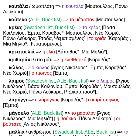
κουτάλα
/ ωμοπλάτη
=>
η κουτάλα
[Μουτουλλάς, Πάνω
Λεύκαρα].
κούτελο
(
ALE
,
Buck list
)
=>
το μέτωπον
[Μουτουλλάς].
κρέας
(
Swadesh
list
,
Buck
list
)
=>
το κρέας
[Βάσα
Κοιλανίου, Έμπα, Καραβάς*, Μουτουλλάς, Νέο Χωριό,
Πάνω Λεύκαρα, Τσάδα, Ψεματισμένος] |
το κριάς
[Καραβάς*,
Μια Μηλιά*, Ψεματισμένος].
κρεατοελιά
=>
η ελ
ιά
[Λάπηθος*, Μια Μηλιά*].
κριθαράκι
/ στο μάτι
=>
η κλιθθαρκά
[Καραβάς*].
κώλος
=>
ο κώλος
[Άγιος Νικόλαος*, Έμπα, Καραβάς*,
Νέο Χωριό] |
ο πισινός
[Έμπα].
λαιμός
(
Swadesh
list
,
ALE
,
Buck
list
)
=>
ο λαιμός
[Άγιος
Νικόλαος*, Βάσα Κοιλανίου, Έμπα, Καραβάς*, Μουτουλλάς,
Νέο Χωριό, Πάνω Λεύκαρα, Ριζοκάρπασο*].
λαρύγγι
=>
ο λάρυγγας
[Καραβάς*]
| ο καρίτσαφλος
[Έμπα].
μάγουλο
(
ALE
,
Buck list
)
=>
το μάουλον
[Άγιος
Νικόλαος*, Μια Μηλιά*] |
η βούκκα
[Πάνω Λεύκαρα] |
οι
βού
τσ
ες
[Άγιος Νικόλαος*].
μαλλιά
/ ανθρώπου (
Swadesh
list
,
ALE
,
Buck
list
)
=>
τα