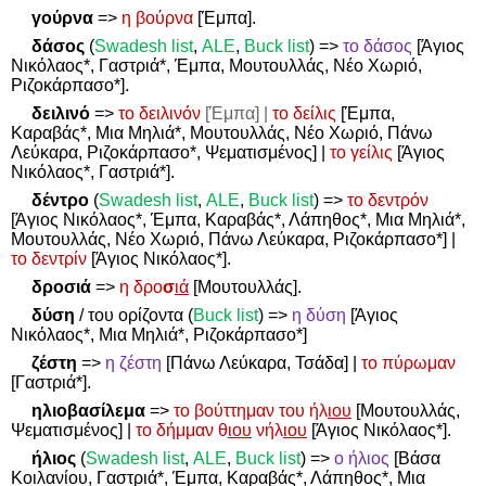
γούρνα
=>
η βούρνα
[Έμπα].
δάσος
(
Swadesh
list
,
ALE
,
Buck
list
)
=>
το δάσος
[Άγιος
Νικόλαος*, Γαστριά*, Έμπα, Μουτουλλάς, Νέο Χωριό,
Ριζοκάρπασο*].
δειλινό
=>
το δειλινόν
[Έμπα] |
το δείλις
[Έμπα,
Καραβάς*, Μια Μηλιά*, Μουτουλλάς, Νέο Χωριό, Πάνω
Λεύκαρα, Ριζοκάρπασο*, Ψεματισμένος] |
το γείλις
[Άγιος
Νικόλαος*, Γαστριά*].
δέντρο
(
Swadesh
list
,
ALE
,
Buck
list
)
=>
το δεντρόν
[Άγιος Νικόλαος*, Έμπα, Καραβάς*, Λάπηθος*, Μια Μηλιά*,
Μουτουλλάς, Νέο Χωριό, Πάνω Λεύκαρα, Ριζοκάρπασο*] |
το δεντρίν
[Άγιος Νικόλαος*].
δροσιά
=>
η δρο
σ
ιά
[Μουτουλλάς].
δύση
/ του ορίζοντα (
Buck list
)
=>
η δύση
[Άγιος
Νικόλαος*, Μια Μηλιά*, Ριζοκάρπασο*]
ζέστη
=>
η ζέστη
[Πάνω Λεύκαρα, Τσάδα] |
το πύρωμαν
[Γαστριά*].
ηλιοβασίλεμα
=>
το βούττημαν του ήλ
ιου
[Μουτουλλάς,
Ψεματισμένος] |
το δήμμαν θ
ιου
νήλ
ιου
[Άγιος Νικόλαος*].
ήλιος
(
Swadesh
list
,
ALE
,
Buck
list
)
=>
ο ήλιος
[Βάσα
Κοιλανίου, Γαστριά*, Έμπα, Καραβάς*, Λάπηθος*, Μια