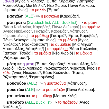
μαλλ
ιά
[Άγιος Νικόλαος*, Έμπα, Καραβάς*, Λάπηθος*,
Μουτουλλάς, Μια Μηλιά*, Νέο Χωριό, Πάνω Λεύκαρα,
Ψεματισμένος] |
το μαλλίν
[Έμπα].
μασχάλη
(
ALE
)
=>
η μασκάλη
[Καραβάς*].
μάτι
-
μάτια
(
Swadesh
list
,
ALE
,
Buck
list
)
=>
το μάτιν
[Βάσα Κοιλανίου, Καραβάς*, Πάνω Λεύκαρα] |
το αμμάτιν
[Άγιος Νικόλαος*, Γαστριά*, Καραβάς*, Λάπηθος*,
Ψεματισμένος] |
τα μμάθκ
ια
[Γαστριά*, Έμπα, Καραβάς*,
Πάνω Λεύκαρα, Ψεματισμένος] |
τα μμάδκ
ια
[Άγιος
Νικόλαος*, Ριζοκάρπασο*] |
τα αμμάθκ
ια
[Μια Μηλιά*,
Μουτουλλάς, Λάπηθος*] |
τα αμμάδκ
ια
[Βάσα Κοιλανίου,
Γαστριά*, Τσάδα] |
τα μμάδ
ια
[Νέο Χωριό] |
τα μάκκ
ια
[Ριζοκάρπασο*].
μέση
=>
η μέση
[Έμπα, Καραβάς*, Μουτουλλάς, Νέο
Χωριό, Πάνω Λεύκαρα, Ριζοκάρπασο*, Ψεματισμένος] |
η
κόξα
[Άγιος Νικόλαος*, Βάσα Κοιλανίου, Έμπα,
Ριζοκάρπασο*, Ψεματισμένος].
μουσούδα
(
ALE
)
=>
η μουτσούνα
[Λάπηθος*].
μουστάκι
(
ALE
)
=>
το μουστά
τζ
ιν
[Πάνω Λεύκαρα].
μπιμπίκια
=>
τα μιμμίθκ
ια
[Μουτουλλάς].
μπράτσο
(
ALE
,
Buck list
)
=>
το πράτσον
[Άγιος
Νικόλαος*].