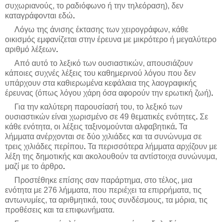
συχωριανούς, το ραδιόφωνο ή την τηλεόραση), δεν
καταγράφονται εδώ
.
Λόγω της άνισης έκτασης των χειρογράφων, κάθε
οικισμός εμφανίζεται στην έρευνα με μικρότερο ή μεγαλύτερο
αριθμό λέξεων
.
Από αυτό το λεξικό των ουσιαστικών, απουσιάζουν
κάποιες συχνές λέξεις του καθημερινού λόγου που δεν
υπάρχουν στα καθιερωμένα κεφάλαια της λαογραφικής
έρευνας (όπως λόγου χάρη όσα αφορούν την ερωτική ζωή)
.
Για την καλύτερη παρουσίασή του, το λεξικό των
ουσιαστικών είναι χωρισμένο σε 49 θεματικές ενότητες
.
Σε
κάθε ενότητα, οι λέξεις ταξινομούνται αλφαβητικά
.
Τα
λήμματα ανέρχονται σε δύο χιλιάδες και τα συνώνυμα σε
τρεις χιλιάδες περίπου
.
Τα περισσότερα λήμματα αρχίζουν με
λέξη της δημοτικής και ακολουθούν τα αντίστοιχα συνώνυμα,
μαζί με το άρθρο
.
Προστέθηκε επίσης σαν παράρτημα, στο τέλος, μια
ενότητα με 276 λήμματα, που περιέχει τα επιρρήματα, τις
αντωνυμίες, τα αριθμητικά, τους συνδέσμους, τα μόρια, τις
προθέσεις και τα επιφωνήματα.