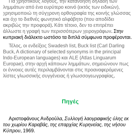
Για χρηστικούς λόγους, την κατανόηση δηλαδή των
λημμάτων από ένα ευρύτερο κοινό (εκτός των ειδικών),
χρησιμοποιώ τη σύγχρονη ορθογραφία της κοινής γλώσσας
και όχι το διεθνές φωνητικό αλφάβητο (που αποδίδει
ακριβώς την προφορά)
.
Κάτι τέτοιο, δεν το επιτρέπει
άλλωστε η γραφή των περισσότερων χειρογράφων
. Στην
κυπριακή διάλεκτο ωστόσο τα διπλά σύμφωνα προφέρονται.
Τέλος, οι ενδείξεις Swadesh list, Buck list (Carl Darling
Buck, A dictionary of selected synonyms in the principal
Indo-European languages) και ALE (Atlas Linguarum
Europae), στην αρχή κάποιων λημμάτων, σημειώνουν πως
οι έννοιες αυτές περιλαμβάνονται στις προαναφερόμενες
λίστες γλωσσικής συγγένειας ή γλωσσογεωγραφίας
.
Πηγές
Αριστοφάνους Ανδρούλα,
Συλλογή λαογραφικής ύλης εκ
του χωρίου Καραβάς, της επαρχίας Κυρηνείας, της νήσου
Κύπρου
, 1969.