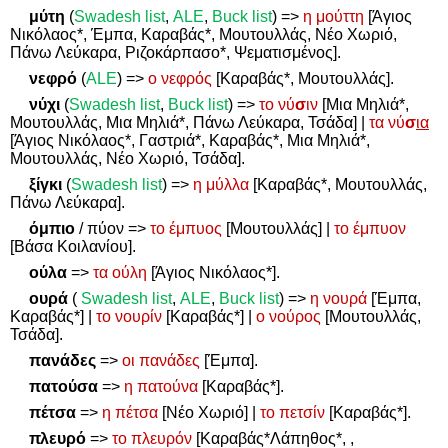
μύτη
(
Swadesh
list
,
ALE
,
Buck
list
)
=>
η μούττη
[Άγιος
Νικόλαος*, Έμπα, Καραβάς*, Μουτουλλάς, Νέο Χωριό,
Πάνω Λεύκαρα, Ριζοκάρπασο*, Ψεματισμένος].
νεφρό
(
ALE
)
=>
ο νεφρός
[Καραβάς*, Μουτουλλάς].
νύχι
(
Swadesh
list
,
Buck
list
)
=>
το νύ
σ
ιν
[Μια Μηλιά*,
Μουτουλλάς, Μια Μηλιά*, Πάνω Λεύκαρα, Τσάδα] |
τα νύ
σ
ια
[Άγιος Νικόλαος*, Γαστριά*, Καραβάς*, Μια Μηλιά*,
Μουτουλλάς, Νέο Χωριό, Τσάδα].
ξίγκι
(
Swadesh list
)
=>
η μύλλα
[Καραβάς*, Μουτουλλάς,
Πάνω Λεύκαρα].
όμπιο
/ πύον
=>
το έμπυος
[Μουτουλλάς] |
το έμπυον
[Βάσα Κοιλανίου].
ούλα
=>
τα ούλη
[Άγιος Νικόλαος*].
ουρά
(
Swadesh
list
,
ALE
,
Buck
list
)
=>
η νουρά
[Έμπα,
Καραβάς*] |
το νουρίν
[Καραβάς*] |
ο νούρος
[Μουτουλλάς,
Τσάδα].
πανάδες
=>
οι πανάδες
[Έμπα].
πατούσα
=>
η πατούνα
[Καραβάς*].
πέτσα
=>
η πέτσα
[Νέο Χωριό] |
το πετσίν
[Καραβάς*].
πλευρό
=>
το πλευρόν
[Καραβάς*Λάπηθος*, ,