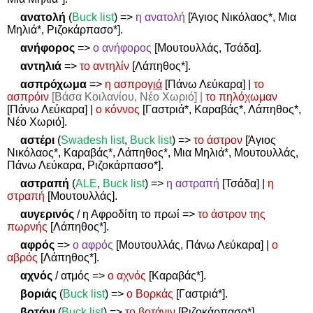
ανατολή
(
Buck list
)
=>
η ανατολή
[Άγιος Νικόλαος*, Μια
Μηλιά*, Ριζοκάρπασο*].
ανήφορος
=>
ο ανήφορος
[Μουτουλλάς, Τσάδα].
αντηλιά
=>
το αντηλίν
[Λάπηθος*].
ασπρόχωμα
=>
η ασπρογ
ιά
[Πάνω Λεύκαρα] |
το
ασπρόιν
[Βάσα Κοιλανίου, Νέο Χωριό] |
το πηλόχωμαν
[Πάνω Λεύκαρα] |
ο κόννος
[Γαστριά*, Καραβάς*, Λάπηθος*,
Νέο Χωριό].
αστέρι
(
Swadesh
list
,
Buck
list
)
=>
το άστρον
[Άγιος
Νικόλαος*, Καραβάς*, Λάπηθος*, Μια Μηλιά*, Μουτουλλάς,
Πάνω Λεύκαρα, Ριζοκάρπασο*].
αστραπή
(
ALE
,
Buck list
)
=>
η αστραπή
[Τσάδα] |
η
στραπή
[Μουτουλλάς].
αυγερινός
/ η Αφροδίτη το πρωί
=>
το άστρον της
πωρνής
[Λάπηθος*].
αφρός
=>
ο αφρός
[Μουτουλλάς, Πάνω Λεύκαρα] |
ο
αβρός
[Λάπηθος*].
αχνός
/ ατμός
=>
ο αχνός
[Καραβάς*].
βοριάς
(
Buck list
)
=>
ο Βορκάς
[Γαστριά*].
βοτάνι
(
Buck list
)
=>
το βοτάνιν
[Ριζοκάρπασο*]