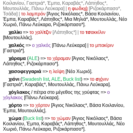
Κοιλανίου, Γαστριά*, Έμπα, Καραβάς*, Λάπηθος*,
Μουτουλλάς, Πάνω Λεύκαρα] |
η φωδκ
ιά
[Ριζοκάρπασο*,
Τσάδα] |
το λαμπρόν
[Άγιος Νικόλαος*, Βάσα Κοιλανίου,
Έμπα, Καραβάς*, Λάπηθος*, Μια Μηλιά*, Μουτουλλάς, Νέο
Χωριό, Πάνω Λεύκαρα, Ριζοκάρπασο*].
χαλίκι
=>
το χαλί
τζ
ιν
[Λάπηθος*] |
το
τσ
ακκίλιν
[Μουτουλλάς].
χαλκός
=>
ο χαλκός
[Πάνω Λεύκαρα] |
το μπακίριν
[Γαστριά*].
χάραμα
(
ALE
)
=>
το χάραμαν
[Άγιος Νικόλαος*,
Λάπηθος*, Ριζοκάρπασο*].
χασοφεγγαριά
=>
η λείψη
[Νέο Χωριό].
χιόνι
(
Swadesh
list
,
ALE
,
Buck
list
)
=>
το
σ
ιό
νιν
[Γαστριά*, Καραβάς*, Μουτουλλάς, Πάνω Λεύκαρα].
χόγλακος
/ πέτρα στο μέγεθος της χούφτας
=>
ο
χόγλακος
[Πάνω Λεύκαρα].
χόρτο
=>
το χόρτον
[Άγιος Νικόλαος*, Βάσα Κοιλανίου,
Έμπα, Μουτουλλάς].
χώμα
(
Buck list
)
=>
το χώμαν
[Άγιος Νικόλαος*, Βάσα
Κοιλανίου, Έμπα, Καραβάς*, Λάπηθος*, Μουτουλλάς, Νέο
Χωριό, Πάνω Λεύκαρα, Ριζοκάρπασο*].