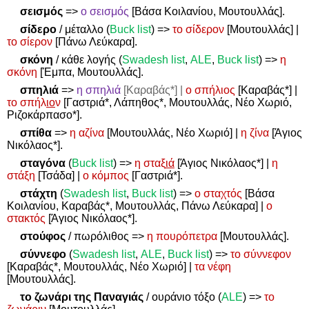
σεισμός
=>
ο σεισμός
[Βάσα Κοιλανίου, Μουτουλλάς].
σίδερο
/ μέταλλο (
Buck list
)
=>
το σίδερον
[Μουτουλλάς] |
το σίερον
[Πάνω Λεύκαρα].
σκόνη
/ κάθε λογής (
Swadesh
list
,
ALE
,
Buck
list
)
=>
η
σκόνη
[Έμπα, Μουτουλλάς].
σπηλιά
=>
η σπηλιά
[Καραβάς*] |
ο σπήλιος
[Καραβάς*] |
το σπήλ
ιο
ν
[Γαστριά*, Λάπηθος*, Μουτουλλάς, Νέο Χωριό,
Ριζοκάρπασο*].
σπίθα
=>
η αζίνα
[Μουτουλλάς, Νέο Χωριό] |
η ζίνα
[Άγιος
Νικόλαος*].
σταγόνα
(
Buck list
)
=>
η σταξ
ιά
[Άγιος Νικόλαος*] |
η
στάξη
[Τσάδα] |
ο κόμπος
[Γαστριά*].
στάχτη
(
Swadesh
list
,
Buck
list
)
=>
ο σταχτός
[Βάσα
Κοιλανίου, Καραβάς*, Μουτουλλάς, Πάνω Λεύκαρα] |
ο
στακτός
[Άγιος Νικόλαος*].
στούφος
/ πωρόλιθος
=>
η πουρόπετρα
[Μουτουλλάς].
σύννεφο
(
Swadesh
list
,
ALE
,
Buck
list
)
=>
το σύννεφον
[Καραβάς*, Μουτουλλάς, Νέο Χωριό] |
τα νέφη
[Μουτουλλάς].
το ζωνάρι της Παναγιάς
/ ουράνιο τόξο (
ALE
)
=>
το