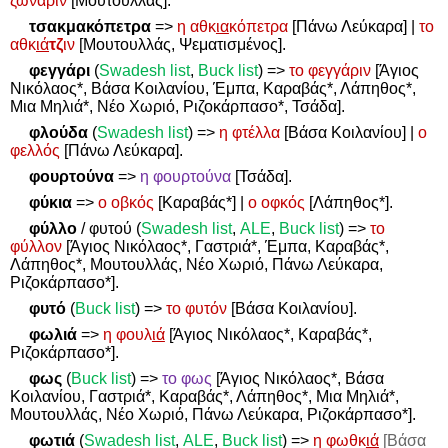
ζωνάριν
[Μουτουλλάς].
τσακμακόπετρα
=>
η αθκ
ια
κόπετρα
[Πάνω Λεύκαρα] |
το
αθκ
ιά
τζ
ιν
[Μουτουλλάς, Ψεματισμένος].
φεγγάρι
(
Swadesh
list
,
Buck
list
)
=>
το φεγγάριν
[Άγιος
Νικόλαος*, Βάσα Κοιλανίου, Έμπα, Καραβάς*, Λάπηθος*,
Μια Μηλιά*, Νέο Χωριό, Ριζοκάρπασο*, Τσάδα].
φλούδα
(
Swadesh list
)
=>
η φτέλλα
[Βάσα Κοιλανίου] |
ο
φελλός
[Πάνω Λεύκαρα].
φουρτούνα
=>
η φουρτούνα
[Τσάδα].
φύκια
=>
ο οβκός
[Καραβάς*] |
ο οφκός
[Λάπηθος*].
φύλλο
/ φυτού (
Swadesh
list
,
ALE
,
Buck
list
)
=>
το
φύλλον
[Άγιος Νικόλαος*, Γαστριά*, Έμπα, Καραβάς*,
Λάπηθος*, Μουτουλλάς, Νέο Χωριό, Πάνω Λεύκαρα,
Ριζοκάρπασο*].
φυτό
(
Buck list
)
=>
το φυτόν
[Βάσα Κοιλανίου].
φωλιά
=>
η φουλ
ιά
[Άγιος Νικόλαος*, Καραβάς*,
Ριζοκάρπασο*].
φως
(
Buck list
)
=>
το φως
[Άγιος Νικόλαος*, Βάσα
Κοιλανίου, Γαστριά*, Καραβάς*, Λάπηθος*, Μια Μηλιά*,
Μουτουλλάς, Νέο Χωριό, Πάνω Λεύκαρα, Ριζοκάρπασο*].
φωτιά
(
Swadesh
list
,
ALE
,
Buck
list
)
=>
η φωθκ
ιά
[Βάσα