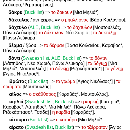
Λεύκαρα, Ψεματισμένος].
δάκρυ
(
Buck list
)
=>
το δάκρυν
[Μια Μηλιά*].
δάχτυλας
/ αντίχειρας
=>
ο μηαλλιόνας
[Βάσα Κοιλανίου].
δάχτυλο
(
ALE
,
Buck list
)
=>
το δάχτυλον
[Μουτουλλάς,
Πάνω Λεύκαρα] |
το δάκτυλον
[Νέο Χωριό] |
τα δακτύλ
ια
[Πάνω Λεύκαρα].
δέρμα
/ ζώου
=>
το δέρμαν
[Βάσα Κοιλανίου, Καραβάς*,
Πάνω Λεύκαρα].
δόντι
(
Swadesh
list
,
ALE
,
Buck
list
)
=>
το δόντιν
[Λάπηθος*, Νέο Χωριό, Πάνω Λεύκαρα] |
τα δόγκ
ια
[Μια
Μηλιά*, Μουτουλλάς] |
τα δόνκ
ια
[Ριζοκάρπασο*] |
τα γόντ
ια
[Άγιος Νικόλαος*].
ιδρώτας
(
Buck list
)
=>
το γρώμα
[Άγιος Νικόλαος*] |
τα
δρώματα
[Μουτουλλάς].
κάλος
=>
ο σκάθθαρος
[Καραβάς*, Μουτουλλάς].
καρδιά
(
Swadesh
list
,
Buck
list
)
=>
η καρκ
ιά
[Γαστριά*,
Καραβάς*, Λάπηθος*, Μια Μηλιά*, Πάνω Λεύκαρα,
Ριζοκάρπασο*, Τσάδα] |
η καρδία
[Καραβάς*].
κάτουρο
(
Buck list
)
=>
η κατούρα
[Μια Μηλιά*].
κέρατο
(
Swadesh
list
,
Buck
list
)
=>
το
τζ
έρρατον
[Άγιος