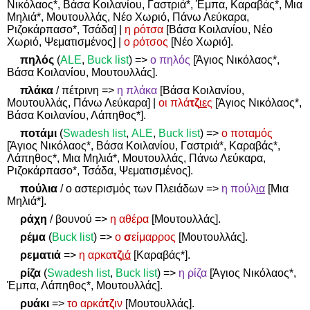
Νικόλαος*, Βάσα Κοιλανίου, Γαστριά*, Έμπα, Καραβάς*, Μια
Μηλιά*, Μουτουλλάς, Νέο Χωριό, Πάνω Λεύκαρα,
Ριζοκάρπασο*, Τσάδα] |
η ρότσα
[Βάσα Κοιλανίου, Νέο
Χωριό, Ψεματισμένος] |
ο ρότσος
[Νέο Χωριό].
πηλός
(
ALE
,
Buck list
)
=>
ο πηλός
[Άγιος Νικόλαος*,
Βάσα Κοιλανίου, Μουτουλλάς].
πλάκα
/ πέτρινη
=>
η πλάκα
[Βάσα Κοιλανίου,
Μουτουλλάς, Πάνω Λεύκαρα] |
οι πλά
τζ
ιε
ς
[Άγιος Νικόλαος*,
Βάσα Κοιλανίου, Λάπηθος*].
ποτάμι
(
Swadesh
list
,
ALE
,
Buck
list
)
=>
ο ποταμός
[Άγιος Νικόλαος*, Βάσα Κοιλανίου, Γαστριά*, Καραβάς*,
Λάπηθος*, Μια Μηλιά*, Μουτουλλάς, Πάνω Λεύκαρα,
Ριζοκάρπασο*, Τσάδα, Ψεματισμένος].
πούλια
/ ο αστερισμός των Πλειάδων
=>
η πούλ
ια
[Μια
Μηλιά*].
ράχη
/ βουνού
=>
η αθέρα
[Μουτουλλάς].
ρέμα
(
Buck list
)
=>
ο
σ
είμαρρος
[Μουτουλλάς].
ρεματιά
=>
η αρκα
τζ
ιά
[Καραβάς*].
ρίζα
(
Swadesh
list
,
Buck
list
)
=>
η ρίζα
[Άγιος Νικόλαος*,
Έμπα, Λάπηθος*, Μουτουλλάς].
ρυάκι
=>
το αρκά
τζ
ιν
[Μουτουλλάς].