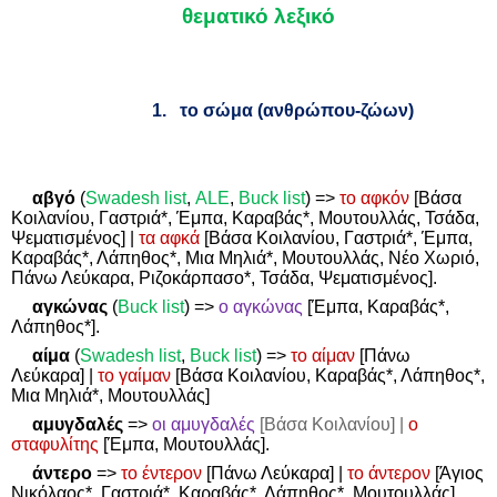
θεματικό λεξικό
1.
το σώμα (ανθρώπου-ζώων)
αβγό
(
Swadesh
list
,
ALE
,
Buck
list
)
=>
το αφκόν
[Βάσα
Κοιλανίου, Γαστριά*, Έμπα, Καραβάς*, Μουτουλλάς, Τσάδα,
Ψεματισμένος] |
τα αφκά
[Βάσα Κοιλανίου, Γαστριά*, Έμπα,
Καραβάς*, Λάπηθος*, Μια Μηλιά*, Μουτουλλάς, Νέο Χωριό,
Πάνω Λεύκαρα, Ριζοκάρπασο*, Τσάδα, Ψεματισμένος].
αγκώνας
(
Buck list
)
=>
ο αγκώνας
[Έμπα, Καραβάς*,
Λάπηθος*].
αίμα
(
Swadesh
list
,
Buck
list
)
=>
το αίμαν
[Πάνω
Λεύκαρα] |
το γαίμαν
[Βάσα Κοιλανίου, Καραβάς*, Λάπηθος*,
Μια Μηλιά*, Μουτουλλάς]
αμυγδαλές
=>
οι αμυγδαλές
[Βάσα Κοιλανίου] |
ο
σταφυλίτης
[Έμπα, Μουτουλλάς].
άντερο
=>
το έντερον
[Πάνω Λεύκαρα] |
το άντερον
[Άγιος
Νικόλαος*, Γαστριά*, Καραβάς*, Λάπηθος*, Μουτουλλάς].