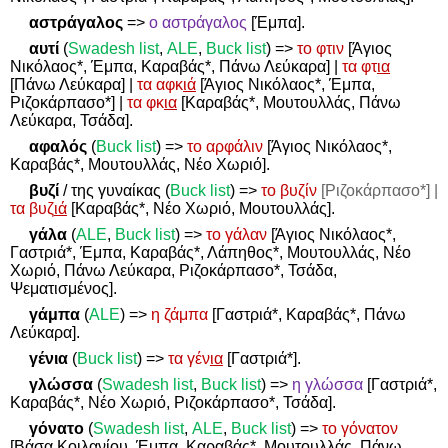
αστράγαλος
=>
ο αστράγαλος
[Έμπα].
αυτί
(
Swadesh
list
,
ALE
,
Buck
list
)
=>
το φτιν
[Άγιος
Νικόλαος*, Έμπα, Καραβάς*, Πάνω Λεύκαρα] |
τα φτ
ια
[Πάνω Λεύκαρα] |
τα αφκ
ιά
[Άγιος Νικόλαος*, Έμπα,
Ριζοκάρπασο*] |
τα φκ
ια
[Καραβάς*, Μουτουλλάς, Πάνω
Λεύκαρα, Τσάδα].
αφαλός
(
Buck list
)
=>
το αρφάλιν
[Άγιος Νικόλαος*,
Καραβάς*, Μουτουλλάς, Νέο Χωριό].
βυζί
/ της γυναίκας (
Buck list
)
=>
το βυζίν
[Ριζοκάρπασο*] |
τα βυζ
ιά
[Καραβάς*, Νέο Χωριό, Μουτουλλάς].
γάλα
(
ALE
,
Buck list
)
=>
το γάλαν
[Άγιος Νικόλαος*,
Γαστριά*, Έμπα, Καραβάς*, Λάπηθος*, Μουτουλλάς, Νέο
Χωριό, Πάνω Λεύκαρα, Ριζοκάρπασο*, Τσάδα,
Ψεματισμένος].
γάμπα
(
ALE
)
=>
η ζάμπα
[Γαστριά*, Καραβάς*, Πάνω
Λεύκαρα].
γένια
(
Buck list
)
=>
τα γέν
ια
[Γαστριά*].
γλώσσα
(
Swadesh
list
,
Buck
list
)
=>
η γλώσσα
[Γαστριά*,
Καραβάς*, Νέο Χωριό, Ριζοκάρπασο*, Τσάδα].
γόνατο
(
Swadesh
list
,
ALE
,
Buck
list
)
=>
το γόνατον
[Βάσα Κοιλανίου, Έμπα, Καραβάς*, Μουτουλλάς, Πάνω