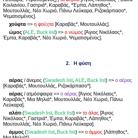
Κοιλανίου, Γαστριά*, Καραβάς, *Έμπα, Λάπηθος*,
Μουτουλλάς, Νέο Χωριό, Πάνω Λεύκαρα, Ριζοκάρπασο*,
Ψεματισμένος].
χούφτα
=>
η φούχτα
[Καραβάς*, Μουτουλλάς].
ώμος
(
ALE
,
Buck list
)
=>
ο νώμος
[Άγιος Νικόλαος*,
Έμπα, Καραβάς*, Νέο Χωριό, Ψεματισμένος].
2.
Η φύση
αέρας
/ άνεμος (
Swadesh
list
,
ALE
,
Buck
list
)
=>
ο αέρας
[Καραβάς*, Μουτουλλάς, Ριζοκάρπασο*].
αέρας
/ ατμόσφαιρα
=>
ο αέρας
[Άγιος Νικόλαος*,
Καραβάς*, Μια Μηλιά*, Μουτουλλάς, Νέο Χωριό, Πάνω
Λεύκαρα].
αλάτι
(
Swadesh
list
,
Buck
list
)
=>
το άλας
[Άγιος
Νικόλαος*, Γαστριά*, Έμπα, Καραβάς*, Λάπηθος*,
Μουτουλλάς, Νέο Χωριό, Πάνω Λεύκαρα].
άμμος
(
Swadesh
list
,
Buck
list
)
=>
ο άμμος
[Λάπηθος*,
Μια Μηλιά*].