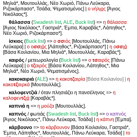
Μηλιά*, Μουτουλλάς, Νέο Χωριό, Πάνω Λεύκαρα,
Ριζοκάρπασο*, Τσάδα, Ψεματισμένος] |
ο νήλ
ιο
ς
[Άγιος
Νικόλαος*].
θάλασσα
(
Swadesh
list
,
ALE
,
Buck
list
)
=>
η θάλασσα
[Άγιος Νικόλαος*, Γαστριά*, Έμπα, Καραβάς*, Λάπηθος*,
Νέο Χωριό, Ριζοκάρπασο*].
ίσκιος
(
Buck list
)
=>
ο
σσ
ιός
[Μουτουλλάς, Πάνω
Λεύκαρα] |
ο ο
σσ
ιό
ς
[Λάπηθος*, Ριζοκάρπασο*] |
η ο
σσ
ιά
[Βάσα Κοιλανίου, Μια Μηλιά*, Μουτουλλάς, Καραβάς*].
καιρός
/ μετεωρολογία (
Buck list
)
=>
ο
τσ
αιρός
[Πάνω
Λεύκαρα] |
ο
τζ
αιρός
[Βάσα Κοιλανίου, Λάπηθος*, Μια
Μηλιά*, Νέο Χωριό, Ψεματισμένος].
κακοκαιριά
(
ALE
)
=>
η κακο
τζ
αιρία
[Βάσα Κοιλανίου] |
η
κακο
τζ
αιρκά
[Μουτουλλάς].
καλοφεντζιά
/ όταν πλησιάζει η πανσέληνος
=>
η
καλοφεν
τζ
ιά
[Καραβάς*].
καπνιά η
=>
η μούζα
[Μουτουλλάς].
καπνός
/ φωτιάς (
Swadesh
list
,
Buck
list
)
=>
ο καπνός
[Άγιος Νικόλαος*, Πάνω Λεύκαρα, Τσάδα] |
η κάπνη
[Έμπα].
κάρβουνο
=>
το κάρβουνον
[Βάσα Κοιλανίου, Γαστριά*,
Έμπα, Λάπηθος*, Μουτουλλάς, Πάνω Λεύκαρα, Τσάδα] |
το