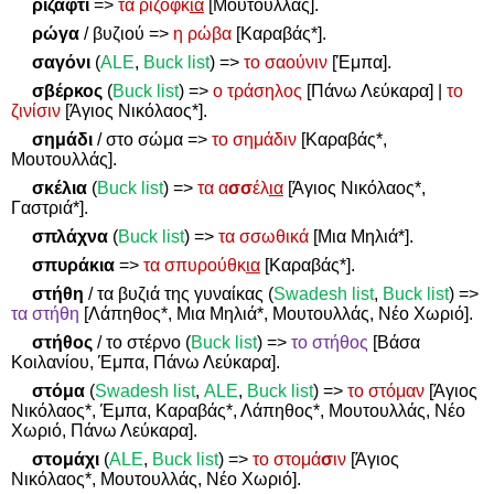
ριζάφτι
=>
τα ριζόφκ
ια
[Μουτουλλάς].
ρώγα
/ βυζιού
=>
η ρώβα
[Καραβάς*].
σαγόνι
(
ALE
,
Buck list
)
=>
το σαούνιν
[Έμπα].
σβέρκος
(
Buck list
)
=>
ο τράσηλος
[Πάνω Λεύκαρα] |
το
ζινίσιν
[Άγιος Νικόλαος*].
σημάδι
/ στο σώμα
=>
το σημάδιν
[Καραβάς*,
Μουτουλλάς].
σκέλια
(
Buck list
)
=>
τα α
σσ
έλ
ια
[Άγιος Νικόλαος*,
Γαστριά*].
σπλάχνα
(
Buck list
)
=>
τα σσωθικά
[Μια Μηλιά*].
σπυράκια
=>
τα σπυρούθκ
ια
[Καραβάς*].
στήθη
/ τα βυζιά της γυναίκας (
Swadesh list
,
Buck list
)
=>
τα στήθη
[Λάπηθος*, Μια Μηλιά*, Μουτουλλάς, Νέο Χωριό].
στήθος
/ το στέρνο (
Buck list
)
=>
το στήθος
[Βάσα
Κοιλανίου, Έμπα, Πάνω Λεύκαρα].
στόμα
(
Swadesh
list
,
ALE
,
Buck
list
)
=>
το στόμαν
[Άγιος
Νικόλαος*, Έμπα, Καραβάς*, Λάπηθος*, Μουτουλλάς, Νέο
Χωριό, Πάνω Λεύκαρα].
στομάχι
(
ALE
,
Buck list
)
=>
το στομά
σ
ιν
[Άγιος
Νικόλαος*, Μουτουλλάς, Νέο Χωριό].