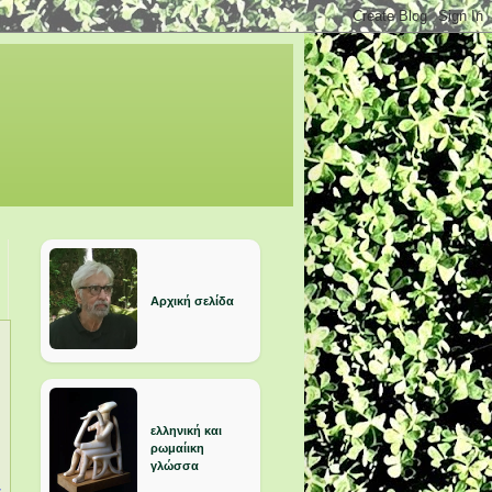
Αρχική σελίδα
ελληνική και
ρωμαίικη
γλώσσα