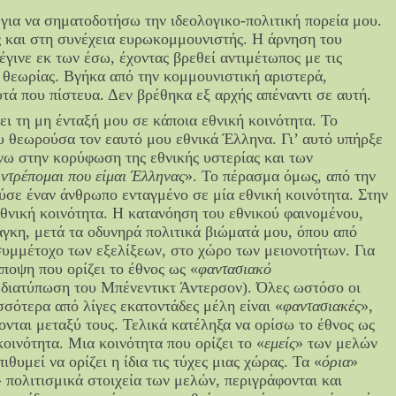
 για να σηματοδοτήσω την ιδεολογικο-πολιτική πορεία μου.
ς και στη συνέχεια ευρωκομμουνιστής. Η άρνηση του
έγινε εκ των έσω, έχοντας βρεθεί αντιμέτωπος με τις
 θεωρίας. Βγήκα από την κομμουνιστική αριστερά,
τά που πίστευα. Δεν βρέθηκα εξ αρχής απέναντι σε αυτή.
ει τη μη ένταξή μου σε κάποια εθνική κοινότητα. Το
υ θεωρούσα τον εαυτό μου εθνικά Έλληνα. Γι’ αυτό υπήρξε
νω στην κορύφωση της εθνικής υστερίας και των
«
ντρέπομαι που είμαι Έλληνας
». Το πέρασμα όμως, από την
ύσε έναν άνθρωπο ενταγμένο σε μία εθνική κοινότητα. Στην
εθνική κοινότητα. Η κατανόηση του εθνικού φαινομένου,
άγκη, μετά τα οδυνηρά πολιτικά βιώματά μου, όπου από
υμμέτοχο των εξελίξεων, στο χώρο των μειονοτήτων. Για
ποψη που ορίζει το έθνος ως «
φαντασιακό
διατύπωση του Μπένεντικτ Άντερσον). Όλες ωστόσο οι
σσότερα από λίγες εκατοντάδες μέλη είναι «
φαντασιακές
»,
ονται μεταξύ τους. Τελικά κατέληξα να ορίσω το έθνος ως
κοινότητα. Μια κοινότητα που ορίζει το «
εμείς
» των μελών
ιθυμεί να ορίζει η ίδια τις τύχες μιας χώρας. Τα «
όρια
»
» πολιτισμικά στοιχεία των μελών, περιγράφονται και