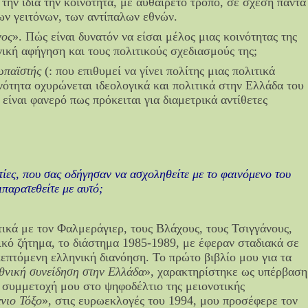
την ίδια την κοινότητα, με αυθαίρετο τρόπο, σε σχέση πάντα
ων γειτόνων, των αντίπαλων εθνών.
νος
». Πώς είναι δυνατόν να είσαι μέλος μιας κοινότητας της
γική αφήγηση και τους πολιτικούς σχεδιασμούς της;
ωπαϊστής
(: που επιθυμεί να γίνει πολίτης μιας πολιτικά
νότητα οχυρώνεται ιδεολογικά και πολιτικά στην Ελλάδα του
είναι φανερό πως πρόκειται για διαμετρικά αντίθετες
ιτίες, που σας οδήγησαν να ασχοληθείτε με το φαινόμενο του
ιπαρατεθείτε με αυτό;
τικά με τον Φαλμεράγιερ, τους Βλάχους, τους Τσιγγάνους,
ικό ζήτημα, το διάστημα 1985-1989, με έφεραν σταδιακά σε
επτόμενη ελληνική διανόηση. Το πρώτο βιβλίο μου για τα
εθνική συνείδηση στην Ελλάδα
», χαρακτηρίστηκε ως υπέρβαση
 συμμετοχή μου στο ψηφοδέλτιο της μειονοτικής
νιο Τόξο
», στις ευρωεκλογές του 1994, μου προσέφερε τον