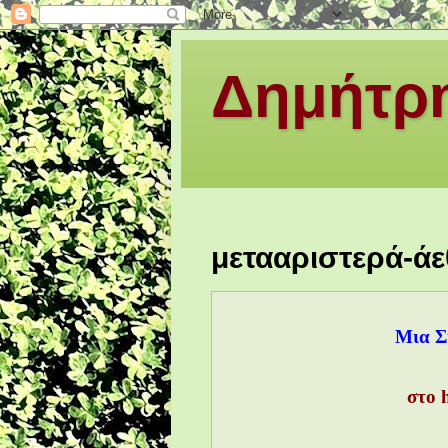
Δημήτρη
μετααριστερά-άε
Μια Σ
στο h