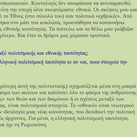
 «
σκοπιανού
». Κοντολογίς δεν αποφάσισα να αντιπαρατεθώ
είνη την εποχή όλοι σκεφτόμαστε εθνικά. Οι σκέψεις μου κα
 το Έθνος (στο σύνολό του) σαν πολιτικά «
εχθρικές
». Από
έθηκα στο μάτι του κυκλώνα, προσπάθησα να κατανοήσω
ης εθνικής κοινότητας. Τα πιστεύω και τα θέλω μου γκάβιζαν
γότερο. Και έτσι οι δρόμοι μας χώρισαν οριστικά.
αξύ πολιτισμικής και εθνικής ταυτότητας;
ληνική πολιτισμική ταυτότητα κι αν ναι, ποια στοιχεία την
υρύτερη αυτή της πολιτιστικής) σχηματίζεται μέσα στη μακρά
ρασμα των αιώνων και καλύπτει όλο το φάσμα της ανθρώπινης
ς
» των θεών και των δαιμόνων ή οι σχέσεις μεταξύ των
ς, είναι πολιτισμικά στοιχεία. Το «
εθνικό
» είναι νεωτερικό
ν ιδεολογία μιας νέας κοινότητας, που διεκδικεί την πολιτική
ς άρχοντες. Για μένα, η ελληνική πολιτισμική ταυτότητα,
αι όχι τη Ρωμιοσύνη.