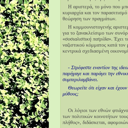
Η αριστερά, το μόνο που μπο
κυριαρχία και τον παρασιτισμό
θεώρηση των πραγμάτων.
Η κομμουνιστογενής αριστερ
για το ξανακλείσιμο των συνό
«
σοσιαλιστική πατρίδα
». Έχει 
ναζιστικού κόμματος κατά τον 
κεντρικά σχεδιασμένη οικονομ
- Στρέφεστε εναντίον της ιδε
παρήγαγε και παράγει την εθνικ
συμπεριλαμβάνει.
Θεωρείτε ότι είχαν και έχουν
μύθους;
Οι λόγιοι των εθνών φτιάχνο
των πολιτικών κοινοτήτων τους
πλήθος
», διδάσκεται, αφομοιών