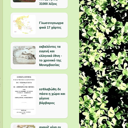
31000 λέξεις
Γλωσσογεωγρα
φικά 17 χάρτες
εκβαλόντες τα
ευγενή και
ελληνικά έθνη -
το χρονικό της
Μονεμβασίας
ν
α
εσθλαβώθη δε
πάσα η χώρα και
γέγονε
βάρβαρος
ι
αναμίξ γένη εν