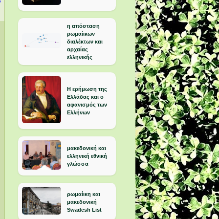
5
η απόσταση
ρωμαίικων
διαλέκτων και
αρχαίας
ελληνικής
Η ερήμωση της
Ελλάδας και ο
αφανισμός των
Ελλήνων
μακεδονική και
ελληνική εθνική
γλώσσα
ρωμαίικη και
μακεδονική
Swadesh List