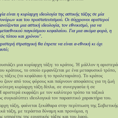
γία είναι η κυρίαρχη ιδεολογία της αστικής τάξης σε μία
συνόρων και του προστατευτισμού. Οι σύγχρονοι αριστεροί
νείζονται μια αστική ιδεολογία, τον εθνικισμό, για να
 μεταεθνικού παγκόσμιου κεφαλαίου. Για μια ακόμα φορά, η
τός τόπου και χρόνου".
ριστερή στρατηγική θα έπρεπε να είναι α-εθνική κι όχι
αυτό;
υσιάζει μια κυρίαρχη τάξη: το κράτος. Ή μάλλον η αριστερά
ου κράτους, το οποίο εμφανίζεται με ένα μεταφυσικό τρόπο,
ες τάξεις (το κεφάλαιο ή το προλεταριάτο). Το κράτος
υ ζουν από τους φόρους και παίρνουν αποφάσεις για τη ζωή
δεύτερη κυρίαρχη τάξη δίπλα, σε συνεργασία ή σε
 αριστερά εκφράζει με τον καλύτερο τρόπο τα ταξικά
ς συγκαλύπτει ιδεολογικά τον παρασιτικό χαρακτήρα του.
αρχη τάξη, φαίνεται ξεκάθαρα στην περίπτωση της Σοβιετική
κά τάξη, με τεράστια δύναμη και προνόμια, η
 υπηρέτης της εργατικής τάξης και του λαού.