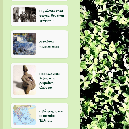
Η γλώσσα είναι
φωνές, δεν είναι
γράμματα
αυτοί που
πίνουνε νερό
Προελληνικές
λέξεις στη
ρωμαίικη
γλώσσα
ο βάτραχος και
οι αρχαίοι
Έλληνες