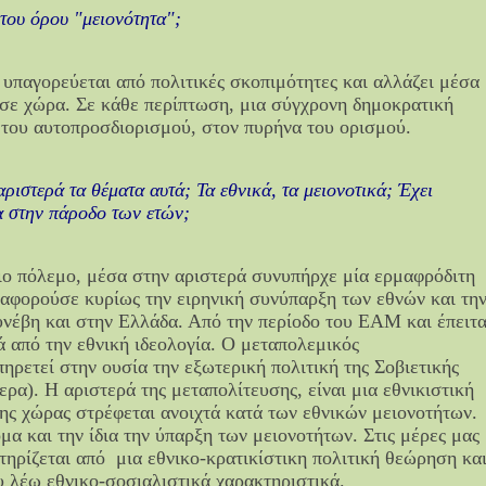
 του όρου "μειονότητα";
 υπαγορεύεται από πολιτικές σκοπιμότητες και αλλάζει μέσα
 σε χώρα. Σε κάθε περίπτωση, μια σύγχρονη δημοκρατική
α του αυτοπροσδιορισμού, στον πυρήνα του ορισμού.
αριστερά τα θέματα αυτά; Τα εθνικά, τα μειονοτικά; Έχει
α στην πάροδο των ετών;
ιο πόλεμο, μέσα στην αριστερά συνυπήρχε μία ερμαφρόδιτη
 αφορούσε κυρίως την ειρηνική συνύπαρξη των εθνών και τη
νέβη και στην Ελλάδα. Από την περίοδο του ΕΑΜ και έπειτ
 από την εθνική ιδεολογία. Ο μεταπολεμικός
πηρετεί στην ουσία την εξωτερική πολιτική της Σοβιετικής
ερα). Η αριστερά της μεταπολίτευσης, είναι μια εθνικιστική
ης χώρας στρέφεται ανοιχτά κατά των εθνικών μειονοτήτων.
μα και την ίδια την ύπαρξη των μειονοτήτων. Στις μέρες μας
ηρίζεται από μια εθνικο-κρατικίστικη πολιτική θεώρηση κα
υ λέω εθνικο-σοσιαλιστικά χαρακτηριστικά.