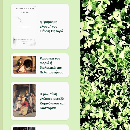
η "ρομεηκη
γλοσα" του
Γιάννη Βηλαρά
Ρωμαίικα του
Μοριά ή
διαλεκτικά της
Πελοποννήσου
Η ρωμαίικη
γλώσσα μεταξύ
Κορινθιακού και
Καστοριάς