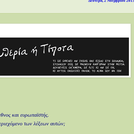
Δευτέρα, 2 Νοεμβρίου 201
εθνος και ευρωπαϊστής.
περιεχόμενο των λέξεων αυτών;