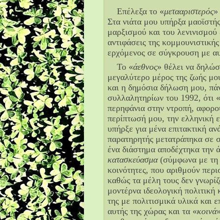
Επέλεξα το «
μετααριστερός
»
Στα νιάτα μου υπήρξα μαοϊστή
μαρξισμού και του λενινισμού 
αντιφάσεις της κομμουνιστικής
ερχόμενος σε σύγκρουση με αυ
Το «
άεθνος
» θέλει να δηλώσ
μεγαλύτερο μέρος της ζωής μο
και η δημόσια δήλωση μου, πά
συλλαλητηρίων του 1992, ότι 
περηφάνια στην ντροπή, αφορο
περίπτωσή μου, την ελληνική 
υπήρξε για μένα επιτακτική αν
παρατηρητής μετατράπηκα σε σ
ένα διάστημα αποδέχτηκα την ά
κατασκεύασμα
(σύμφωνα με τη 
κοινότητες, που αριθμούν περι
καθώς τα μέλη τους δεν γνωρίζ
μοντέρνα ιδεολογική πολιτική 
της με πολιτισμικά υλικά και επ
αυτής της χώρας και τα «
κοινά