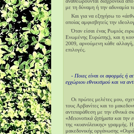
αναθεωρούνται διαχρονικά από 
με τη δύναμη ή την αδυναμία τ
Και για να εξηγήσω το «
άεθ
οποίας αμφισβητείς την ιδεολο
Όταν είσαι ένας Ρωμιός
ευρ
Ενωμένης Ευρώπης), και η κοι
2009, αρνούμενη κάθε αλλαγή, 
επιλογές.
- Ποιες είναι οι αφορμές ή α
εγχώριου εθνικισμού και να αντ
Οι πρώτες μελέτες μου, σχε
τους Αρβανίτες και το μακεδον
αντιπαράθεση με την εθνικά σκ
«
Μειονοτικά ζητήματα και την 
της «
κυανόλευκης
» γραμμής. Η
μακεδονικής οργάνωσης «
Ουρά