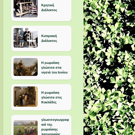
Κρητική
ι
Διάλεκτος
Κυπριακή
Διάλεκτος
Η ρωμαίικη
γλώσσα στα
νησιά του Ιονίου
Η ρωμαίικη
γλώσσα στις
Κυκλάδες
γλωσσογεωγραφ
ικά της
ρωμαίικης
λαογραφίας