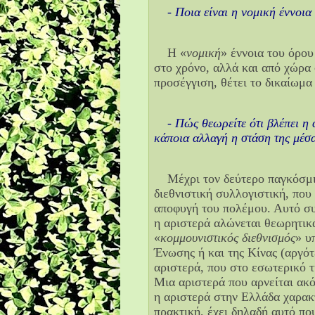
- Ποια είναι η νομική έννοια
Η «
νομική
» έννοια του όρου
στο χρόνο, αλλά και από χώρα
προσέγγιση, θέτει το δικαίωμ
- Πώς θεωρείτε ότι βλέπει η 
κάποια αλλαγή η στάση της μέσ
Μέχρι τον δεύτερο παγκόσμ
διεθνιστική συλλογιστική, που
αποφυγή του πολέμου. Αυτό συ
η αριστερά αλώνεται θεωρητικά
«
κομμουνιστικός διεθνισμός
» υ
Ένωσης ή και της Κίνας (αργότ
αριστερά, που στο εσωτερικό τ
Μια αριστερά που αρνείται ακό
η αριστερά στην Ελλάδα χαρακτ
πρακτική, έχει δηλαδή αυτό πο