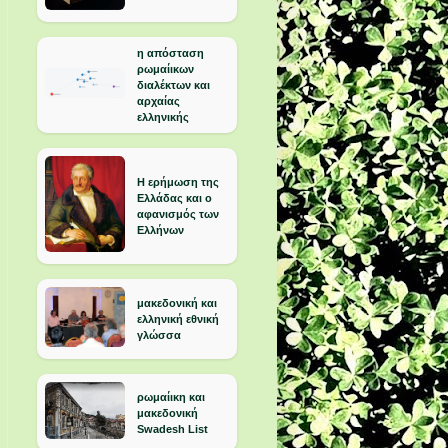
η απόσταση
ρωμαίικων
διαλέκτων και
αρχαίας
ελληνικής
Η ερήμωση της
Ελλάδας και ο
αφανισμός των
Ελλήνων
μακεδονική και
ελληνική εθνική
γλώσσα
ρωμαίικη και
μακεδονική
Swadesh List