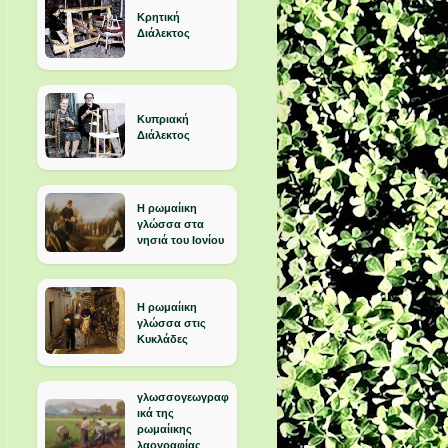
Κρητική
Διάλεκτος
Κυπριακή
Διάλεκτος
Η ρωμαίικη
γλώσσα στα
νησιά του Ιονίου
Η ρωμαίικη
γλώσσα στις
Κυκλάδες
γλωσσογεωγραφ
ικά της
ρωμαίικης
λαογραφίας