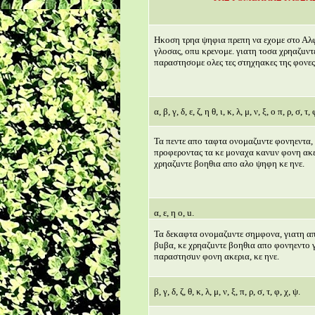
Ηκοση τρηα ψηφια πρεπη να εχομε στο Αλ
γλοσας, οπu κρενομε. γιατη τοσα χρηαζuντ
παραστησομε ολες τες στηχηακες της φονες,
α, β, γ, δ, ε, ζ, η θ, ι, κ, λ, μ, ν, ξ, ο π, ρ, σ, τ,
Τα πεντε απο ταφτα ονομαζuντε φονηεντα,
προφεροντας τα κε μοναχα κανuν φονη ακε
χρηαζuντε βοηθια απο αλο ψηφη κε ηνε.
α, ε, η ο, u.
Τα δεκαφτα ονομαζuντε σημφονα, γιατη απ
βuβα, κε χρηαζuντε βοηθια απο φονηεντο 
παραστησuν φονη ακερια, κε ηνε.
β, γ, δ, ζ, θ, κ, λ, μ, ν, ξ, π, ρ, σ, τ, φ, χ, ψ.