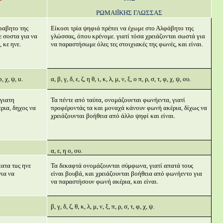
ΡΩΜΑΙΪΚΗΣ ΓΛΩΣΣΑΣ
φαβητο της
Είκοσι τρία ψηφιά πρέπει να έχωμε στο Αλφάβητο της
ε σοστα για να
γλώσσας, όπου κρένομε. γιατί τόσα χρειάζονται σωστά για
 κε ηνε.
να παραστήσωμε όλες τες στοιχιακές της φωνές, και είναι.
 φ, χ, ψ, u.
α, β, γ, δ, ε, ζ, η θ, ι, κ, λ, μ, ν, ξ, ο π, ρ, σ, τ, φ, χ, ψ, ου.
 γιατη
Τα πέντε από ταύτα, ονομάζουνται φωνήεντα, γιατί
ρια, δηχος να
προφέροντάς τα και μοναχά κάνουν φωνή ακέρια, δίχως να
χρειάζουνται βοήθεια από άλλο ψηφί και είναι.
α, ε, η ο, ου.
ατα τuς ηνε
Τα δεκαφτά ονομάζουνται σύμφωνα, γιατί απατά τους
για να
είναι βουβά, και χρειάζουνται βοήθεια από φωνήεντο για
να παραστήσουν φωνή ακέρια, και είναι.
β, γ, δ, ζ, θ, κ, λ, μ, ν, ξ, π, ρ, σ, τ, φ, χ, ψ.