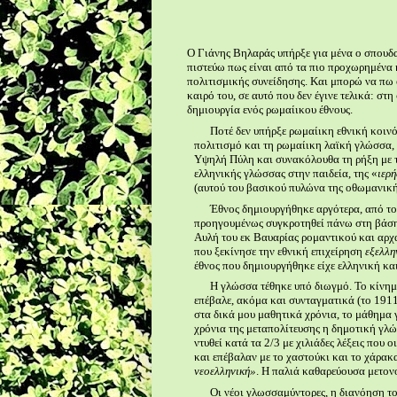
Ο Γιάνης Βηλαράς υπήρξε για μένα ο σπουδα
πιστεύω πως είναι από τα πιο προχωρημένα 
πολιτισμικής συνείδησης. Και μπορώ να πω 
καιρό του, σε αυτό που δεν έγινε τελικά: σ
δημιουργία ενός ρωμαίικου έθνους.
Ποτέ δεν υπήρξε ρωμαίικη εθνική κοιν
πολιτισμό και τη ρωμαίικη λαϊκή γλώσσα, 
Υψηλή Πύλη και συνακόλουθα τη ρήξη με τ
ελληνικής γλώσσας στην παιδεία, της «
ιερή
(αυτού του βασικού πυλώνα της οθωμανική
Έθνος δημιουργήθηκε αργότερα, από το
προηγουμένως συγκροτηθεί πάνω στη βάση
Αυλή του εκ Βαυαρίας ρομαντικού και αρχα
που ξεκίνησε την εθνική επιχείρηση
εξελλη
έθνος που δημιουργήθηκε είχε ελληνική κα
Η γλώσσα τέθηκε υπό διωγμό. Το κίνημ
επέβαλε, ακόμα και συνταγματικά (το 1911
στα δικά μου μαθητικά χρόνια, το μάθημα 
χρόνια της μεταπολίτευσης η δημοτική γλώ
ντυθεί κατά τα 2/3 με χιλιάδες λέξεις που
και επέβαλαν με το χαστούκι και το χάρακ
νεοελληνική»
. Η παλιά καθαρεύουσα μετον
Οι νέοι γλωσσαμύντορες, η διανόηση τ