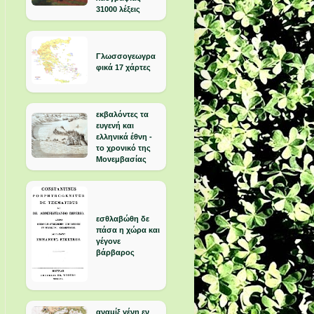
31000 λέξεις
Γλωσσογεωγρα
φικά 17 χάρτες
εκβαλόντες τα
ευγενή και
ελληνικά έθνη -
το χρονικό της
Μονεμβασίας
εσθλαβώθη δε
πάσα η χώρα και
γέγονε
βάρβαρος
αναμίξ γένη εν