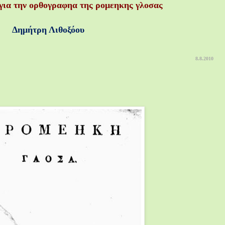
ια την ορθογραφηα της ρομεηκης γλοσας
Δημήτρη Λιθοξόου
8.8.2010