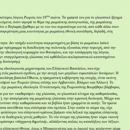
ου
ιότερος λόγιος Ρωμιός του 19
αιώνα. Τα γραφτά του για το γλωσσικό ζήτημα
κείμενα, όσον αφορά το θέμα της ρωμαίικης αυτογνωσίας, της ρωμαίικης
ότι ο Βηλαράς βρέθηκε με το νου του περισσότερο κοντά, από κάθε άλλο στον
τη συγκρότηση μιας κοινότητας με ρωμαίικη εθνική συνείδηση, δηλαδή, στη
ότητα: δεν υπήρξε κοινότητα συγκροτημένη με βάση το ρωμαίικο λαϊκό
με πρόγραμμα τη διεκδίκηση της πολιτικής εξουσίας στην περιοχή, από την
ην ιδεολογική κυριαρχία του Φαναρίου, και την κατάργηση της λόγιας
ς
» επαγγελματικής γλώσσας τού ορθόδοξου εκκλησιαστικού κατεστημένου
ς διοίκησης).
υς ιδεολογικούς μηχανισμούς του Ελληνικού Βασιλείου, που είχε
 ενός ρωσικού σχεδίου, με την ανοχή των μεγάλων ευρωπαϊκών δυνάμεων. Η
ιολάτρη βασιλιά Όθωνα, η πραγματική κυβέρνηση της εποχής, είναι εκείνη
νισμού
των Ρωμιών (όπως επίσης των Αρβανιτών, Βλάχων και Άλλων). Το
ι όχι ρωμαίικη ιδεολογία. Ο πολιτισμός της Ρωμιοσύνης θεωρήθηκε βάρβαρος.
α για τον «
καθαρισμό»
της γλώσσας, το γλωσσικό κίνημα της
καθαρεύουσας
,
), την απαγόρευση της ρωμαίικης γλώσσας στην κρατική διοίκηση. Μέχρι και
γινόταν στην καθαρεύουσα και τα βιβλία ήταν γραμμένα σε αυτήν. Τα πρώτα
σσα υποτίθεται πως επέστρεψε στα σχολεία. Στην ουσία το σώμα της, είχε
 οι φιλόλογοι του ελληνικού κράτους βρήκαν στα λεξικά της αρχαίας ελληνικής
α σε διαδοχικές γενιές μαθητών. Το νέο όνομα της γλώσσας ήταν τώρα «
κοινή
ομάστηκε «
σύγχρονη δημοτική»
, αλλάζοντας απλώς τις καταλήξεις των λέξεων.
ου ελληνικού έθνους, όπως ο Μπαμπινιώτης και οι όμοιοί του, φτιάχνουν τώρα