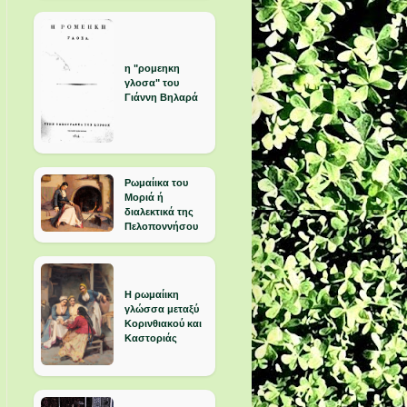
η "ρομεηκη
γλοσα" του
Γιάννη Βηλαρά
Ρωμαίικα του
Μοριά ή
διαλεκτικά της
Πελοποννήσου
Η ρωμαίικη
γλώσσα μεταξύ
Κορινθιακού και
Καστοριάς