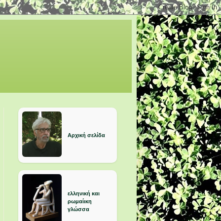
Αρχική σελίδα
ελληνική και
ρωμαίικη
γλώσσα