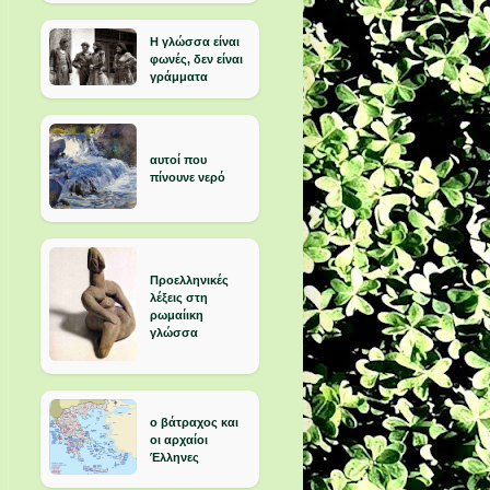
Η γλώσσα είναι
φωνές, δεν είναι
γράμματα
αυτοί που
πίνουνε νερό
Προελληνικές
λέξεις στη
ρωμαίικη
γλώσσα
ο βάτραχος και
οι αρχαίοι
Έλληνες