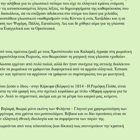
 την αλήθεια για το γλωσσικό πόλεμο που είχε το ελληνικό κράτος ενάμιση
τις κατασκευασμένες λόγιες λέξεις, τα δημιουργήματα της καθαρεύουσας που
 δασκάλους, σα να επέζησαν αδιάκοπα στο στόμα του λαού για χιλιάδες
 προσπάθεια γλωσσικού «
καθαρισμού
» ενός Κόντου ή ενός Χατζιδάκι και η σε
αση των Ψυχάρη, Πάλλη, Εφταλιώτη. Λες και δε χύθηκε αίμα για τη γλώσσα
τα Ευαγγελικά και τα Ορεστειακά.
από τους πρώτους (μαζί με τους Χριστόπουλο και Καλαρά), έγραψε στη ρωμαίικη
αρχαιόπληκτους Ρωμιούς, που θεωρούσαν τη μητρική τους γλώσσα «
χυδαία
».
ώσσα ερχόταν από πολύ παλιά, αλλά δεν ήταν συνέχεια της αττικής διαλέκτου
θελε τα ρωμαίικα να γράφονται διαφορετικά από τα αρχαία ελληνικά. Έσπασε
ας
» και πρότεινε να αρχίσουν να γράφουν οι συμπατριώτες του με φωνητική
σο ζούσε ο ίδιος - στην Κέρκυρα (Κόρφο) το 1814 -
Η Ρομέηκη Γλόσα,
είναι
τα τη νέα γραφή του, στο σχετικό κεφάλαιο με τίτλο «
Μηκρη ορμηνια για τα
ς
». Αυτό το σημαντικό, ακόμα και με τα μέτρα του καιρού μας, κείμενο,
 Βηλαρά, θεωρώ μόνο εκείνη των Φιλήντα – Γληνού για χρησιμοποίηση των
γότερα, στα χρόνια του μεσοπολέμου. Βέβαια και οι δύο προτάσεις είναι σε
ν ελληνική εθνική ιδεολογία και τα συμφέροντα των ταγών της.
εωρούνται από τους τελευταίους (και δίκαια) πως υπονομεύουν την κρατική