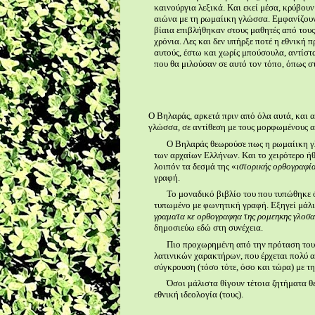
καινούργια λεξικά. Και εκεί μέσα, κρύβουν
αιώνα με τη ρωμαίικη γλώσσα. Εμφανίζουν 
βίαια επιβλήθηκαν στους μαθητές από τους
χρόνια. Λες και δεν υπήρξε ποτέ η εθνική
αυτούς, έστω και χωρίς μπούσουλα, αντίστ
που θα μιλούσαν σε αυτό τον τόπο, όπως σ
Ο Βηλαράς, αρκετά πριν από όλα αυτά, και 
γλώσσα, σε αντίθεση με τους μορφωμένους 
Ο Βηλαράς θεωρούσε πως η ρωμαίικη γλ
των αρχαίων Ελλήνων. Και το χειρότερο ή
λοιπόν τα δεσμά της «
ιστορικής ορθογραφί
γραφή.
Το μοναδικό βιβλίο του που τυπώθηκε ό
τυπωμένο με φωνητική γραφή. Εξηγεί μάλισ
γραματα κε ορθογραφηα της ρομεηκης γλοσα
δημοσιεύω εδώ στη συνέχεια.
Πιο προχωρημένη από την πρόταση του
λατινικών χαρακτήρων, που έρχεται πολύ αρ
σύγκρουση (τόσο τότε, όσο και τώρα) με τη
Όσοι μάλιστα θίγουν τέτοια ζητήματα θ
εθνική ιδεολογία (τους).