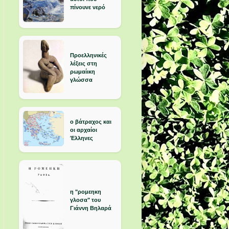
πίνουνε νερό
Προελληνικές
λέξεις στη
ρωμαίικη
γλώσσα
ο βάτραχος και
οι αρχαίοι
Έλληνες
η "ρομεηκη
γλοσα" του
Γιάννη Βηλαρά