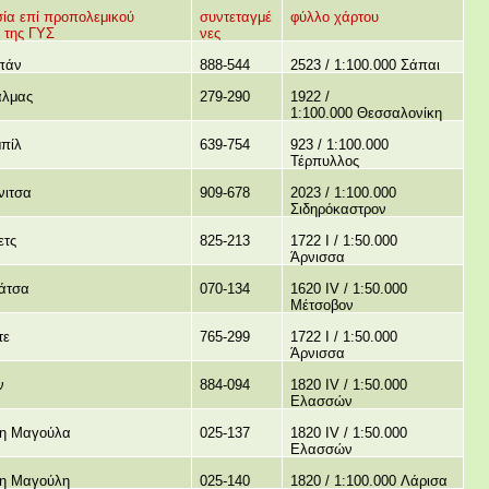
ία επί προπολεμικού
συντεταγμέ
φύλλο χάρτου
 της ΓΥΣ
νες
πάν
888-544
2523 / 1:100.000 Σάπαι
άλμας
279-290
1922 /
1:100.000 Θεσσαλονίκη
πίλ
639-754
923 / 1:100.000
Τέρπυλλος
νιτσα
909-678
2023 / 1:100.000
Σιδηρόκαστρον
ετς
825-213
1722 I / 1:50.000
Άρνισσα
άτσα
070-134
1620 IV / 1:50.000
Μέτσοβον
τε
765-299
1722 I / 1:50.000
Άρνισσα
ν
884-094
1820 IV / 1:50.000
Ελασσών
η Μαγούλα
025-137
1820 IV / 1:50.000
Ελασσών
η Μαγούλη
025-140
1820 / 1:100.000 Λάρισα