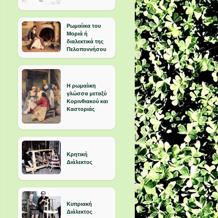
Ρωμαίικα του
Μοριά ή
διαλεκτικά της
Πελοποννήσου
Η ρωμαίικη
γλώσσα μεταξύ
Κορινθιακού και
Καστοριάς
Κρητική
Διάλεκτος
Κυπριακή
Διάλεκτος