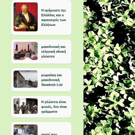
Η ερήμωση της
Ελλάδας και ο
αφανισμός των
Ελλήνων
μακεδονική και
ελληνική εθνική
γλώσσα
ρωμαίικη και
μακεδονική
Swadesh List
Η γλώσσα είναι
φωνές, δεν είναι
γράμματα
αυτοί που