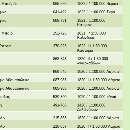
α Μπούρδε
065-280
1822 / 1:100.000 Βέροια
φικα
041-492
1823 / 1:100.000 Σκρα
φικα
589-791
1921 / 1:100.000
Κατερίνη
ά Μπαΐρ
252-725
1821 I / 1:50.000
Κολινδρός
Τσέρεσι
370-923
1622 II / 1:50.000
Καστορία
868-843
1820 III / 1:50.000
«Φαρκαδών»
869-845
1820 / 1:100.000 Λάρισα
φια Αθανασιώτικα
087-985
1820 II / 1:50.000 Λάρισα
φια Αθανασιώτικα
085-985
1820 / 1:100.000 Λάρισα
ταλάς
539-890
1920 / 1:100.000 «Αγιά
η
491-766
1420 / 1:100.000
Δελβινάκιον
ρλο
215-863
1820 / 1:100.000 Λάρισα
ρλο
210-857
1820 II / 1:50.000 Λάρισα