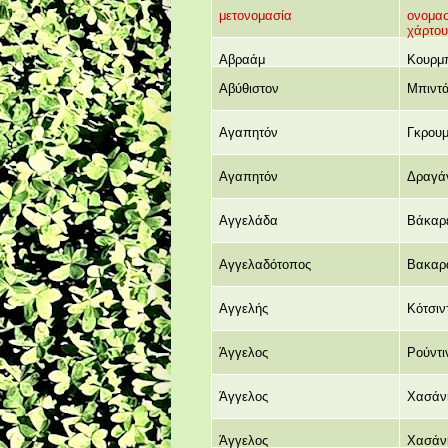
μετονομασία
ονομασ
χάρτου
Αβραάμ
Κουρμ
Αβύθιστον
Μπιντ
Αγαπητόν
Γκρουμ
Αγαπητόν
Δραγά
Αγγελάδα
Βάκαρ
Αγγελαδότοπος
Βακαρ
Αγγελής
Κότσιν
Άγγελος
Ρούντι
Άγγελος
Χασάν
Άγγελος
Χασάν