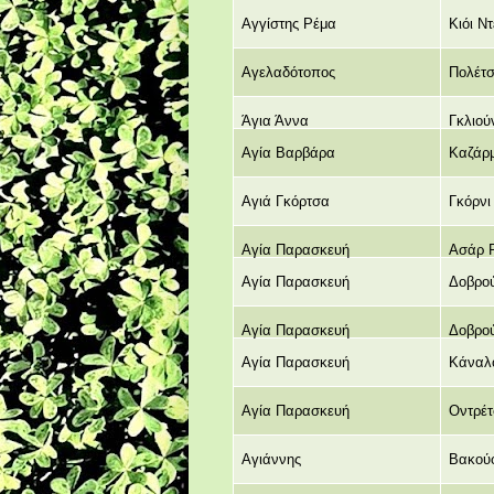
Αγγίστης Ρέμα
Κιόι Ν
Αγελαδότοπος
Πολέτ
Άγια Άννα
Γκλιού
Αγία Βαρβάρα
Καζάρ
Αγιά Γκόρτσα
Γκόρνι
Αγία Παρασκευή
Ασάρ 
Αγία Παρασκευή
Δοβρού
Αγία Παρασκευή
Δοβρού
Αγία Παρασκευή
Κάναλ
Αγία Παρασκευή
Οντρέτ
Αγιάννης
Βακού