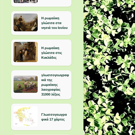
Η ρωμαίικη
γλώσσα στα
νησιά του Ιονίου
Η ρωμαίικη
γλώσσα στις
Κυκλάδες
γλωσσογεωγραφ
ικά της
ρωμαίικης
λαογραφίας
31000 λέξεις
Γλωσσογεωγρα
φικά 17 χάρτες