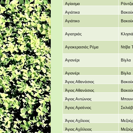
Αγίασμα
Ράντζ
Αγιάτικα
Βακού
Αγιάτικο
Βακού
Αγιατριάς
Κλησι
Αγιοκερασιάς Ρέμα
Ντίβα 
Αγιονέρι
Βίγλα
Αγιονέρι
Βίγλα
Άγιος Αθανάσιος
Βακού
Άγιος Αθανάσιος
Βακού
Άγιος Αντώνιος
Μπουν
Άγιος Αρσένιος
Σκλιάβ
Άγιος Αχίλειος
Μεζού
Άγιος Αχίλλειος
Μεζού