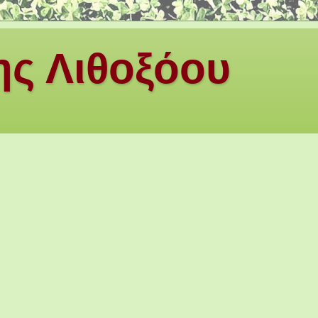
ς Λιθοξόου