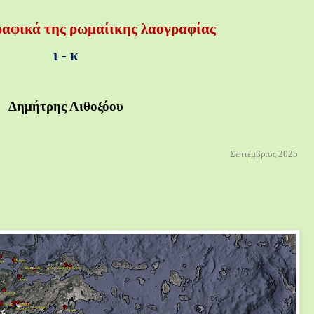
αφικά της ρωμαίικης λαογραφίας
ι - κ
Δημήτρης Λιθοξόου
Σεπτέμβριος 2025