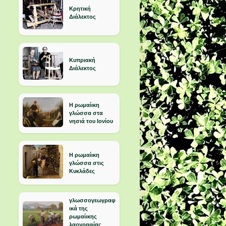
Κρητική
Διάλεκτος
Κυπριακή
Διάλεκτος
Η ρωμαίικη
γλώσσα στα
νησιά του Ιονίου
Η ρωμαίικη
γλώσσα στις
Κυκλάδες
γλωσσογεωγραφ
ικά της
ρωμαίικης
λαογραφίας