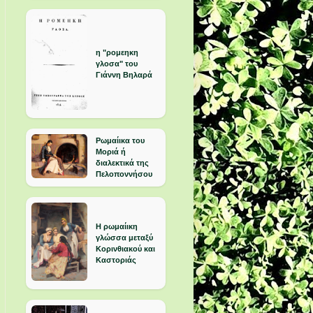
η "ρομεηκη
γλοσα" του
Γιάννη Βηλαρά
Ρωμαίικα του
Μοριά ή
διαλεκτικά της
Πελοποννήσου
Η ρωμαίικη
γλώσσα μεταξύ
Κορινθιακού και
Καστοριάς