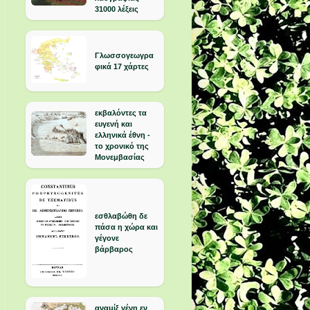
31000 λέξεις
Γλωσσογεωγρα
φικά 17 χάρτες
εκβαλόντες τα
ευγενή και
ελληνικά έθνη -
το χρονικό της
Μονεμβασίας
εσθλαβώθη δε
πάσα η χώρα και
γέγονε
βάρβαρος
αναμίξ γένη εν