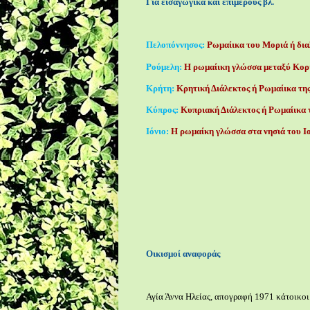
Για εισαγωγικά και επιμέρους βλ.
Πελοπόννησος:
Ρωμαίικα του Μοριά ή δια
Ρούμελη:
Η ρωμαίικη γλώσσα μεταξύ Κορ
Κρήτη:
Κρητική Διάλεκτος ή Ρωμαίικα τη
Κύπρος:
Κυπριακή Διάλεκτος ή Ρωμαίικα
Ιόνιο:
Η ρωμαίκη γλώσσα στα νησιά του Ι
Οικισμοί αναφοράς
Αγία Άννα Ηλείας, απογραφή 1971 κάτοικοι