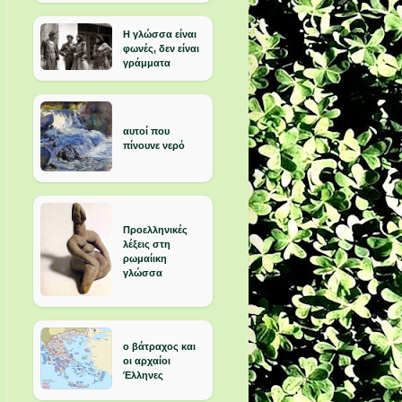
Η γλώσσα είναι
φωνές, δεν είναι
γράμματα
αυτοί που
πίνουνε νερό
Προελληνικές
λέξεις στη
ρωμαίικη
γλώσσα
ο βάτραχος και
οι αρχαίοι
Έλληνες