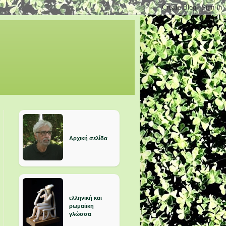
Αρχική σελίδα
ελληνική και
ρωμαίικη
γλώσσα