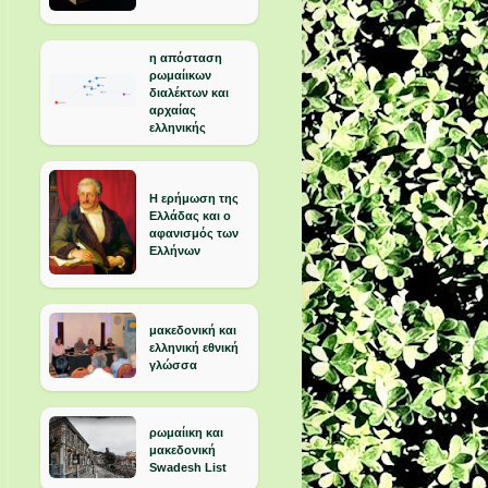
η απόσταση
ρωμαίικων
διαλέκτων και
αρχαίας
ελληνικής
Η ερήμωση της
Ελλάδας και ο
αφανισμός των
Ελλήνων
μακεδονική και
ελληνική εθνική
γλώσσα
ρωμαίικη και
μακεδονική
Swadesh List