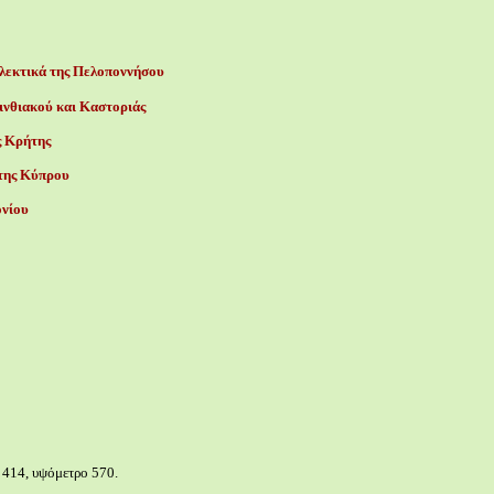
λεκτικά της Πελοποννήσου
ινθιακού και Καστοριάς
ς Κρήτης
 της Κύπρου
ονίου
 414, υψόμετρο 570.