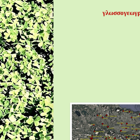
γλωσσογεωγρ