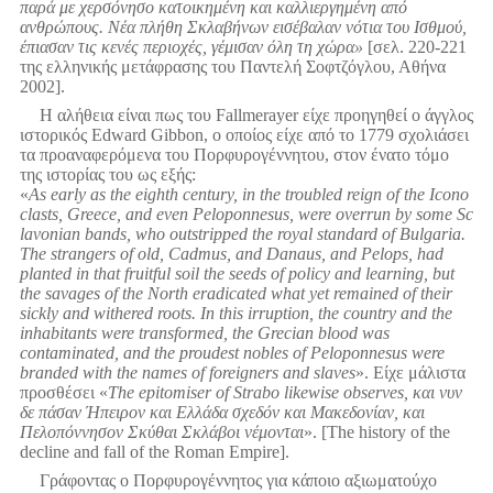
παρά με χερσόνησο κατοικημένη και καλλιεργημένη από
ανθρώπους. Νέα πλήθη Σκλαβήνων εισέβαλαν νότια του Ισθμού,
έπιασαν τις κενές περιοχές, γέμισαν όλη τη χώρα»
[σελ. 220-221
της ελληνικής μετάφρασης του Παντελή Σοφτζόγλου, Αθήνα
2002].
Η αλήθεια είναι πως του Fallmerayer είχε προηγηθεί ο άγγλος
ιστορικός Edward Gibbon, ο οποίος είχε από το 1779 σχολιάσει
τα προαναφερόμενα του Πορφυρογέννητου, στον ένατο τόμο
της ιστορίας του ως εξής:
«
As early as the eighth century, in the troubled reign of the Icono
clasts, Greece, and even Peloponnesus, were overrun by some Sc
lavonian bands, who outstripped the royal standard of Bulgaria.
The strangers of old, Cadmus, and Danaus, and Pelops, had
planted in that fruitful soil the seeds of policy and learning, but
the savages of the North eradicated what yet remained of their
sickly and withered roots. In this irruption, the country and the
inhabitants were transformed, the Grecian blood was
contaminated, and the proudest nobles of Peloponnesus were
branded with the names of foreigners and slaves
».
Είχε μάλιστα
προσθέσει «
The epitomiser of Strabo likewise observes, και νυν
δε πάσαν Ήπειρον και Ελλάδα σχεδόν και Μακεδονίαν, και
Πελοπόννησον Σκύθαι Σκλάβοι νέμονται
».
[The history of the
decline and fall of the Roman Empire].
Γράφοντας ο Πορφυρογέννητος για κάποιο αξιωματούχο