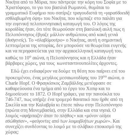
Νικήτα από το Μόρια, που πάντρεψε την κόρη του Σοφία με το
Χριστόφορο, το γιο του βασιλιά Ρωμανού, θυμάται το
γραμματικό Ευφήμιο που σατίριζε τραγουδιστά τη «
γαρασδοειδή
εσθλαβωμένη όψη»
του Νικήτα, που κόμπαζε στο παλάτι για
την
ευγενική
πελοποννησιακή καταγωγή του. Ο λόγος της
κοροϊδίας ήταν, ότι τότε θεωρούσαν στη βασιλική αυλή πως η
Πελοπόννησος έβγαζε μάλλον ανθρώπους από κακή γενιά
(
δυσγενείς
). Το «
σλαβόμουτρο
» ο Νικήτας, αυτή η σημαντική
λεπτομέρεια της ιστορίας, δεν μπορούσε να θεωρείται ευγενής
και να περηφανεύεται για την αρχαιοελληνική καταγωγή του,
ο
καθώς το 10
αιώνα, η Πελοπόννησος και η Ελλάδα ήταν
βάρβαρες χώρες, για τους κωνσταντινουπολίτες άρχοντες.
Εδώ έχει ενδιαφέρον να δούμε τη θέση που παίρνει επί του
ου
προκειμένου, ένας μεγάλος μεσαιωνοδίφης του 19
αιώνα, ο
Charle Hopf. Ο Φραγκίσκος Ζαμβάλδης μετέφρασε σε
καθαρεύουσα ένα τμήμα από το έργο του Χοπφ και το
δημοσίευσε το 1872. Ο Hopf γράφει, για την πανούκλα του
746-747, πως υπήρξε ένα τρομερό θανατικό που ήρθε από τη
Σικελία και την Καλαβρία κι έπεσε πάνω στην Πελοπόννησο
(πρώτα στη Μονεμβασία), στην Ελλάδα και στα νησιά. Ο
λοιμός «
αφήρπαζεν άπαν το πλήθος
» και «
μόνον ολίγοι
εσώθησαν
», «
φεύγοντες από των λοιμοβλήτων χωρών
». Και
συνεχίζει συνδέοντας το λοιμό με το σλάβικο εποικισμό της
χώρας: