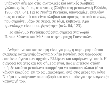
υπάρχουν σήμερα στις ανατολικές και δυτικές σλάβικες
γλώσσες, όχι όμως στις νότιες [Σλάβοι στη μεσαιωνική Ελλάδα,
1988, σελ. 64]. Για το Νικήτα Ρεντάκιο, υπογραμίζει επιπλέον
πως το επώνυμό του είναι σλαβικό και προέρχεται από το
rediti
,
που σημαίνει βάζω σε σειρά, σε τάξη, κυβερνώ. Άρα
«
ρεντάκης
» είναι ο «
κυβερνήτης
» [σελ. 84, 123].
Το επώνυμο Ρεντάκης σώζεται σήμερα στα χωριά
Πενταπλάτανος και Μελίσσι στην περιοχή Γιαννιτσών.
Ανθρώπινη και κατανοητή είναι για μας, η συμπεριφορά του
σλαβικής καταγωγής άρχοντα Νικήτα Ρεντάκη, που θεωρούσε
εαυτόν απόγονο των αρχαίων Ελλήνων και καμάρωνε γι’ αυτό. Η
διαφορά του χτες και του σήμερα είναι, πως μια τέτοια στάση
υπήρξε κατά το μεσαίωνα αφορμή για να σπάσουν πλάκα (ή να
κάνουν καζούρα, επί το ρωμαιϊκότερο), ενώ στις μέρες τον κάθε
Νικήτα τον παίρνουν στα σοβαρά και τον τιμούν για την «
ευγενική
»
καταγωγή του.