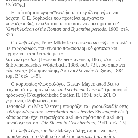
Γλώσσης
].
Η ταύτιση του «
γαρασδοειδή»
με το «
γαϊδουρινή»
είναι
άσχετη. Ο E. Sophocles που προτείνει αμήχανα το
«
ονώδης»
βάζει δίπλα του σωστά και ένα ερωτηματικό (?)
[
Greek lexicon of the Roman and Byzantine periods
, 1900, σελ.
325].
O σλαβολόγος Franz Miklosich το «
γαρασδοειδή»
το συνδέει
με το
γοράσδος
, που είναι το παλαιοσλαβικό
gorazdo
και
ερμηνεύει το τελευταίο με το
λατινικό
peritus
[Lexicon Palaeoslovenico, 1865, σελ. 137
& Etymologisches Wörterbuch, 1886, σελ. 73], που σημαίνει
«
έμπειρος
» [Κουμανούδης, Λατινοελληνικόν Λεξικόν, 1884,
τομ. Β’ σελ. 145].
Ο κορυφαίος γλωσσολόγος Gustav Mayer, αποδίδει το
στιχάκι στα γερμανικά ως «
mit
schlauem Gesicht
” (με πονηρό
πρόσωπο) [Neugriechische Studien ΙΙ, 1894, σελ. 20]. Ο
γερμανός σλαβολόγος του
μεσοπολέμου Max Vasmer μεταφράζει το «
γαρασδοειδής όψις
εσθλαβωμένη»
σαν «
verschmitzt aussehendes Slavengesicht
» ή
κάποιος που έχει τετραπέρατο σλάβικο πρόσωπο ή σλάβικη
πανούργα φάτσα [
Die Slaven in Griechenland
, 1941, σελ. 15].
Ο σλαβολόγος Φαίδων Μαλιγκούδης, σημειώνει πως
παραλλαγές του σλαβικού επιθέτου
gorazdu
(
πονηρός
),