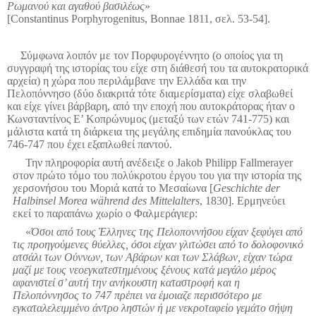
Ρωμανού και αγαθού βασιλέως
»
[Constantinus Porphyrogenitus, Bonnae 1811, σελ. 53-54].
Σύμφωνα λοιπόν με τον Πορφυρογέννητο (ο οποίος για τη
συγγραφή της ιστορίας του είχε στη διάθεσή του τα αυτοκρατορικά
αρχεία) η χώρα που περιλάμβανε την Ελλάδα και την
Πελοπόννησο (δύο διακριτά τότε διαμερίσματα) είχε σλαβωθεί
και είχε γίνει βάρβαρη, από την εποχή που αυτοκράτορας ήταν ο
Κωνσταντίνος Ε’ Κοπρώνυμος (μεταξύ των ετών 741-775) και
μάλιστα κατά τη διάρκεια της μεγάλης επιδημία πανούκλας του
746-747 που έχει εξαπλωθεί παντού.
Την πληροφορία αυτή ανέδειξε ο Jakob Philipp Fallmerayer
στον πρώτο τόμο του πολύκροτου έργου του για την ιστορία της
χερσονήσου του Μοριά κατά το Μεσαίωνα [
Geschichte der
Halbinsel Morea während des Mittelalters
, 1830]. Ερμηνεύει
εκεί το παραπάνω χωρίο ο Φαλμεράγιερ:
«
Όσοι από τους Έλληνες της Πελοποννήσου είχαν ξεφύγει από
τις προηγούμενες θύελλες, όσοι είχαν γλιτώσει από το δολοφονικό
ατσάλι των Ούννων, των Αβάρων και των Σλάβων, είχαν τώρα
μαζί με τους νεοεγκατεστημένους ξένους κατά μεγάλο μέρος
αφανιστεί σ’ αυτή την ανήκουστη καταστροφή και η
Πελοπόννησος το 747 πρέπει να έμοιαζε περισσότερο με
εγκαταλελειμμένο άντρο ληστών ή με νεκροταφείο γεμάτο σήψη