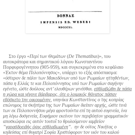
Στο έργο «
Περί των Θεμάτων
(
De Thematibus
)», του
αυτοκράτορα και σημαντικού λόγιου Κωνσταντίνου
Πορφυρογέννητου (905-959), και συγκεκριμένα στο κεφάλαιο
«
Έκτον θέμα Πελοπόννησος
», υπάρχει το εξής απόσπασμα:
«
ύστερον δε πάλιν των Μακεδόνων υπό των Ρωμαίων ηττηθέντων,
πάσα η Ελλάς τε και Πελοπόννησος υπό των Ρωμαίων σαγήνην
εγένετο, ώστε δούλους αντ’ ελευθέρων γενέσθαι.
εσθλαβώθη δε πάσα
η χώρα και γέγονε βάρβαρος, ότε ο λοιμικός θάνατος πάσαν
εβόσκετο την οικουμένην
, υπηνίκα Κωνσταντίνος ο της κοπρίας
επώνυμος τα σκήπτρα της των Ρωμαίων διείπεν αρχής, ώστε τινά
των εκ Πελοποννήσου μέγα φροντούντα επί τη αυτού ευγενεία, ίνα
μη λέγω δυσγενεία, Ευφήμιον εκείνον τον περιβόητον γραμματικόν
αποσκώψαι εις αυτόν τουτοΐ το θρυλούμενον ιαμβείον
”
γαρασδοειδής όψις εσθλαβωμένη
”. ην δε ούτος Νικήτας ο
κηδεύσας επί θυγατρί Σοφία Χριστόφορον τον υιόν του καλού