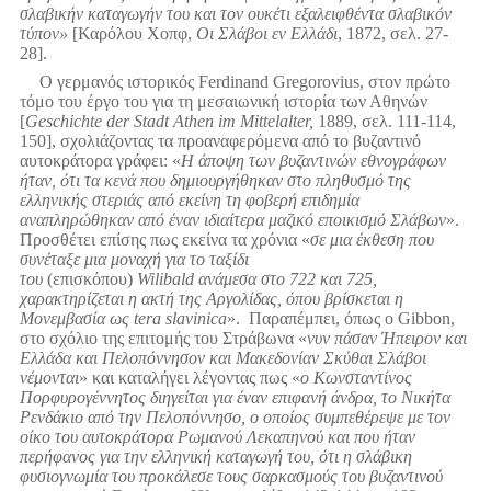
σλαβικήν καταγωγήν του και τον ουκέτι εξαλειφθέντα σλαβικόν
τύπον»
[Καρόλου Χοπφ,
Οι Σλάβοι εν Ελλάδι
, 1872, σελ. 27-
28].
Ο γερμανός ιστορικός Ferdinand Gregorovius, στον πρώτο
τόμο του έργο του για τη μεσαιωνική ιστορία των Αθηνών
[
Geschichte der Stadt Athen im Mittelalter,
1889, σελ. 111-114,
150], σχολιάζοντας τα προαναφερόμενα από το βυζαντινό
αυτοκράτορα γράφει: «
Η άποψη των βυζαντινών εθνογράφων
ήταν, ότι τα κενά που δημιουργήθηκαν στο πληθυσμό της
ελληνικής στεριάς από εκείνη τη φοβερή επιδημία
αναπληρώθηκαν από έναν ιδιαίτερα μαζικό εποικισμό Σλάβων
».
Προσθέτει επίσης πως εκείνα τα χρόνια «
σε μια έκθεση που
συνέταξε μια μοναχή για το ταξίδι
του
(επισκόπου)
Wilibald ανάμεσα στο 722 και 725,
χαρακτηρίζεται η ακτή της Αργολίδας, όπου βρίσκεται η
Μονεμβασία ως tera slavinica
». Παραπέμπει, όπως ο Gibbon,
στο σχόλιο της επιτομής του Στράβωνα «
νυν πάσαν Ήπειρον και
Ελλάδα και Πελοπόννησον και Μακεδονίαν Σκύθαι Σλάβοι
νέμονται
» και καταλήγει λέγοντας πως «
ο Κωνσταντίνος
Πορφυρογέννητος διηγείται για έναν επιφανή άνδρα, το Νικήτα
Ρενδάκιο από την Πελοπόννησο, ο οποίος συμπεθέρεψε με τον
οίκο του αυτοκράτορα Ρωμανού Λεκαπηνού και που ήταν
περήφανος για την ελληνική καταγωγή του, ότι η σλάβικη
φυσιογνωμία του προκάλεσε τους σαρκασμούς του βυζαντινού