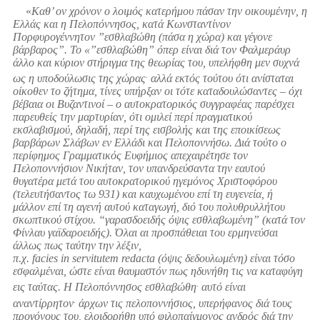
«
Καθ’ ον χρόνον ο λοιμός κατερήμου πάσαν την οικουμένην, η
Ελλάς και η Πελοπόννησος, κατά Κωνσταντίνον
Πορφυρογέννητον ”εσθλαβώθη (πάσα η χώρα) και γέγονε
βάρβαρος”. Το «”εσθλαβώθη” όπερ είναι διά τον Φαλμεράυρ
άλλο και κύριον στήριγμα της θεωρίας του, υπελήφθη μεν συχνά
.
ως η υποδούλωσις της χώρας
αλλά εκτός τούτου ότι ανίσταται
οίκοθεν το ζήτημα, τίνες υπήρξαν οι τότε καταδουλώσαντες – όχι
βέβαια οι Βυζαντινοί – ο αυτοκρατορικός συγγραφέας παρέσχει
παρευθείς την μαρτυρίαν, ότι ομιλεί περί πραγματικού
εκσλαβισμού, δηλαδή, περί της εισβολής και της εποικίσεως
βαρβάρων Σλάβων εν Ελλάδι και Πελοποννήσω. Διά τούτο ο
περίφημος Γραμματικός Ευφήμιος απεχαιρέτησε τον
Πελοποννήσιον Νικήταν, τον υπανδρεύσαντα την εαυτού
θυγατέρα μετά του αυτοκρατορικού ηγεμόνος Χριστοφόρου
(τελευτήσαντος τω 931) και καυχωμένου επί τη ευγενεία, ή
μάλλον επί τη αγενή αυτού καταγωγή, διό του πολυθρυλλήτου
σκωπτικού στίχου. “γαρασδοειδής όψις εσθλαβωμένη” (κατά τον
Φίνλαυ γαϊδαροειδής). Όλαι αι προσπάθειαι του ερμηνεύσαι
άλλως πως ταύτην την λέξιν,
π.χ. facies in servitutem redacta (όψις δεδουλωμένη) είναι τόσο
εσφαλμέναι, ώστε είναι θαυμαστόν πως ηδυνήθη τις να καταφύγη
.
εις ταύτας. Η Πελοπόννησος εσθλαβώθη
αυτό είναι
.
αναντίρρητον
άρχων τις πελοποννήσιος, υπερήφανος διά τους
προγόνους του, ελοιδορήθη υπό φιλοπαίγμονος ανδρός διά την