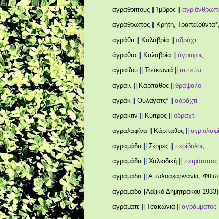
αγράθριπους
||
Ίμβρος
||
αγριάνθρωπ
αγράθρωπος
||
Κρήτη, Τραπεζούντα*
αγράθτι
||
Καλαβρία
||
αδράχτι
άγραθτο
||
Καλαβρία
||
άγραφος
αγραΐζου
||
Τσακωνιά
||
ιππεύω
αγράιν
||
Κάρπαθος
||
θράψαλο
αγράκ
||
Ουλαγάτς*
||
αδράχτι
αγράκτιν
||
Κύπρος
||
αδράχτι
αγραλαφίνα
||
Κάρπαθος
||
αγριολαφ
αγραμάδα
||
Σέρρες
||
περίβολος
αγραμάδα
||
Χαλκιδική
||
πετρότοπος
αγραμάδα
||
Αιτωλοακαρνανία, Φθιώ
αγραμάδα [Λεξικό Δημητράκου 1933]
αγράματε
||
Τσακωνιά
||
αγράμματος