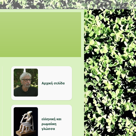
Αρχική σελίδα
ελληνική και
ρωμαίικη
γλώσσα