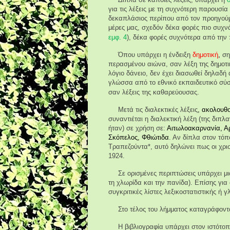
για τις λέξεις με τη συχνότερη παρουσί
δεκαπλάσιος περίπου από τον προηγούμ
μέρες μας, σχεδόν δέκα φορές πιο συχν
εμφ.
4
), δέκα φορές συχνότερα από την 
Όπου υπάρχει η ένδειξη
δημοτική
,
σημ
περασμένου αιώνα, σαν λέξη της δημοτ
λόγιο δάνειο, δεν έχει διασωθεί δηλαδή
γλώσσα από το εθνικό εκπαιδευτικό σύσ
σαν λέξεις της καθαρεύουσας.
Μετά τις διαλεκτικές λέξεις
, ακολουθ
συναντιέται η διαλεκτική λέξη (της διπλ
ήταν) σε χρήση σε:
Αιτωλοακαρνανία, Αρ
Σκόπελος, Φθιώτιδα
. Αν δίπλα στον τόπ
Τραπεζούντα*, αυτό δηλώνει πως οι χρισ
1924.
Σε ορισμένες περιπτώσεις υπάρχει μια
τη χλωρίδα και την πανίδα). Επίσης για
συγκριτικές λίστες λεξικοστατιστικής ή
Στο τέλος του λήμματος καταγράφοντα
Η βιβλιογραφία υπάρχει στον ιστότο