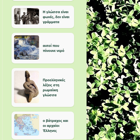
Η γλώσσα είναι
φωνές, δεν είναι
γράμματα
αυτοί που
πίνουνε νερό
Προελληνικές
λέξεις στη
ρωμαίικη
γλώσσα
ο βάτραχος και
οι αρχαίοι
Έλληνες