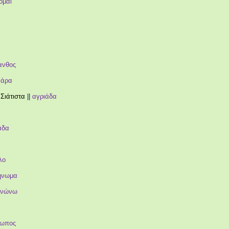
ομαι
ανθος
νάρα
Σιάτιστα
||
αγριάδα
άδα
λο
ήνωμα
ηνώνω
ρωπος