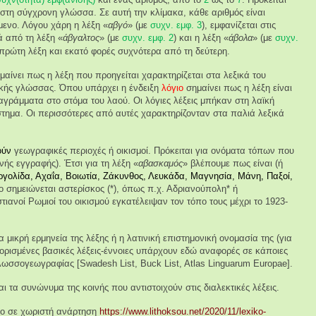
α στη σύγχρονη γλώσσα. Σε αυτή την κλίμακα, κάθε αριθμός είναι
ενο. Λόγου χάρη η λέξη «
αβγό
» (με
συχν. εμφ.
3
), εμφανίζεται στις
ά από τη λέξη «
άβγαλτος
» (με
συχν. εμφ.
2
) και η λέξη «
άβολα
» (με
συχν.
πρώτη λέξη και εκατό φορές συχνότερα από τη δεύτερη.
αίνει πως η λέξη που προηγείται χαρακτηρίζεται στα λεξικά του
ικής γλώσσας. Όπου υπάρχει η ένδειξη
λόγιο
σημαίνει πως η λέξη είναι
 αγράμματα στο στόμα του λαού. Οι λόγιες λέξεις μπήκαν στη λαϊκή
τημα. Οι περισσότερες από αυτές χαρακτηρίζονταν στα παλιά λεξικά
ούν
γεωγραφικές περιοχές ή οικισμοί. Πρόκειται για ονόματα τόπων που
ανής εγγραφής). Έτσι για τη λέξη «
αβασκαμός
» βλέπουμε πως είναι (ή
γολίδα, Αχαΐα, Βοιωτία, Ζάκυνθος, Λευκάδα, Μαγνησία, Μάνη, Παξοί,
ο σημειώνεται αστερίσκος (*), όπως π.χ. Αδριανούπολη* ή
τιανοί Ρωμιοί του οικισμού εγκατέλειψαν τον τόπο τους μέχρι το 1923-
 μικρή ερμηνεία της λέξης ή η λατινική επιστημονική ονομασία της (για
 ορισμένες βασικές λέξεις-έννοιες υπάρχουν εδώ αναφορές σε κάποιες
 γλωσσογεωγραφίας [
Swadesh
List
, Buck List, Atlas Linguarum Europae].
ι τα συνώνυμα της κοινής που αντιστοιχούν στις διαλεκτικές λέξεις.
πο σε χωριστή ανάρτηση
https://www.lithoksou.net/2020/11/lexiko-