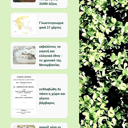
31000 λέξεις
Γλωσσογεωγρα
φικά 17 χάρτες
εκβαλόντες τα
ευγενή και
ελληνικά έθνη -
το χρονικό της
Μονεμβασίας
εσθλαβώθη δε
πάσα η χώρα και
γέγονε
βάρβαρος
αναμίξ γένη εν