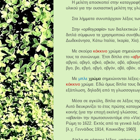
Η μελέτη αποσκοπεί στην καταγραφή
υλικού για την ουσιαστική μελέτη της γ
Στα λήμματα συνυπάρχουν λέξεις των
Στην «
ορθογραφία
» των διαλεκτικών
διπλά σύμφωνα τα χρησιμοποιώ συνήθως
Δωδεκάνησα, Κάτω Ιταλία, Ικαρία, Χίο).
Με σκούρο
κόκκινο
χρώμα σημειώνοντ
τους τα συνώνυμα. Έτσι δίπλα στο «
αβγ
αβγού, αβιγό, αβκό, αβκόν, αβό, αβουγ
βγο, βο, εβγό, οβγό, οβγόν, οβό, οβόν, 
Με
μπλε
χρώμα
σημειώνονται λέξεις
κόκκινο
χρώμα. Εδώ όμως δίπλα τους δε
εξάπλωση, δηλαδή από τη γλωσσογεωγρ
Μέσα σε αγκύλη, δίπλα σε λέξεις της
Αυτό διευκρινίζει το έτος πρώτης καταγρ
κοινής (για την εποχή εκείνη) γλώσσας.
«
αβανία
» την πρωτοσυναντάμε στο «
Voc
Ρώμη το 1622. Εκτός από τα γενικά λεξι
[λ.χ. Γεννάδιος 1914, Κουκκίδης 1960].
Δίπλα σε κάποιες λέξεις, υπάρχει η