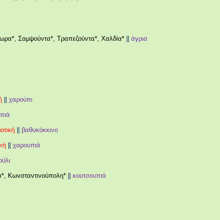
ύωρα*, Σαμψούντα*, Τραπεζούντα*, Χαλδία*
||
άγρια
ή
||
χαρούπι
πιά
οτική
||
βαθυκόκκινο
κή
||
χαρουπιά
ούλι
*, Κωνσταντινούπολη*
||
κουτσουπιά