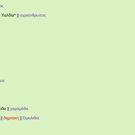
ος
, Χαλδία*
||
αγριάνθρωπος
ίνα
τιδα
||
χαραμάδα
||
δημοτική
||
ξερολιθιά