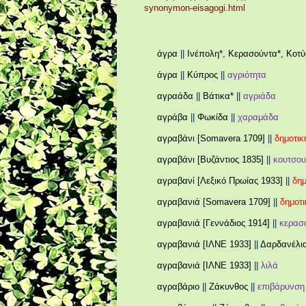
synonymon-eisagogi.html
άγρα
||
Ινέπολη*, Κερασούντα*, Κοτ
άγρα
||
Κύπρος
||
αγριότητα
αγραάδα
||
Βάτικα*
||
αγριάδα
αγράβα
||
Φωκίδα
||
χαραμάδα
αγραβάνι [
Somavera
1709]
||
δημοτικ
αγραβάνι [Βυζάντιος 1835]
||
κουτσου
αγραβανί [Λεξικό Πρωίας 1933]
||
δημ
αγραβανιά [Somavera 1709]
||
δημοτι
αγραβανιά [Γεννάδιος 1914]
||
κερασ
αγραβανιά [ΙΛΝΕ 1933]
||
Δαρδανέλια
αγραβανιά [ΙΛΝΕ 1933]
||
λιλά
αγραβάριο
||
Ζάκυνθος
||
επιβάρυνση