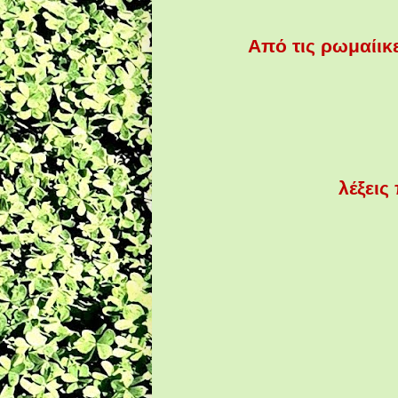
Από τις ρωμαίικ
λέξεις