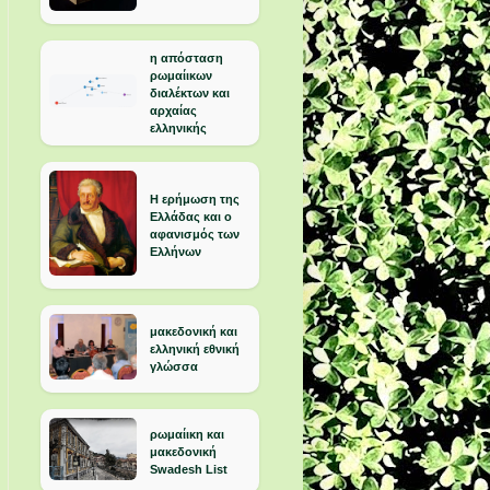
η απόσταση
ρωμαίικων
διαλέκτων και
αρχαίας
ελληνικής
Η ερήμωση της
Ελλάδας και ο
αφανισμός των
Ελλήνων
μακεδονική και
ελληνική εθνική
γλώσσα
ρωμαίικη και
μακεδονική
Swadesh List