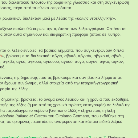
 του διαλεκτικού πλούτου της ρωμαίικης γλώσσας και στη συγκέντρωση
λώσσας, πέρα από τα εθνικά στερεότυπα.
 ρωμαίικων διαλέκτων μαζί με λέξεις της «
κοινής νεοελληνικής
».
 λέξεων ακολουθώ κυρίως την πρόταση των λεξικογράφων. Ωστόσο τα
 όταν αυτά σημαίνουν και διαφορετική προφορά (όπως σε Κύπρο,
αι οι λέξεις-έννοιες, τα βασικά λήμματα, που συγκεντρώνουν δίπλα
ό
», βρίσκουμε τα διαλεκτικά: αβγιό, αβγκό, αβγκόν, αβγκουό, αβγόν,
ό, αγκβό, αγκό, αγκουό, αγκουού, αγουό, αυγό, αυγόν, αφκό, αφκόν,
ουό
.
-έννοιες της δημοτικής που τις βρίσκουμε και σαν βασικά λήμματα με
ν έχουμε συνώνυμα, αλλά στοιχεία από την ιστορική-γεωγραφική
αφία της λέξης.
 δημοτικής, βρίσκεται το όνομα ενός λεξικού και η χρονιά που εκδόθηκε.
αφής της λέξης (ή μια από τις χρονικά πρώτες καταγραφές) σε λεξικό της
 Για παράδειγμα το «
αβανία
[Germano 1622]» εξηγεί πως τη λέξη
abolario Italiano et Greco
» του Girolamo Germano, που εκδόθηκε στη
κά, σε ορισμένες περιπτώσεις αναφέρονται και κάποια ειδικά λεξικά
συχν(ότητα) εμφ(άνισης)
και ένας αριθμός, από το
2
ως το
7
. Πρόκειται