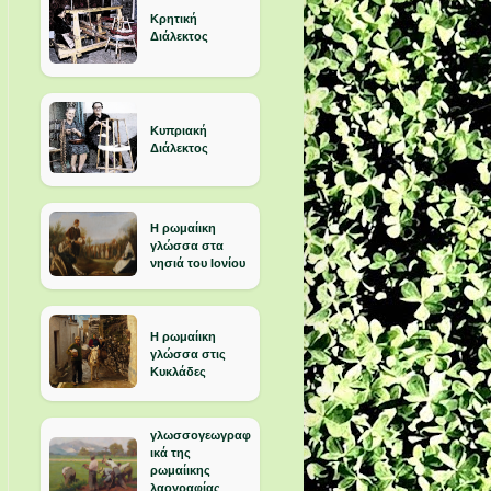
Κρητική
Διάλεκτος
Κυπριακή
Διάλεκτος
Η ρωμαίικη
γλώσσα στα
νησιά του Ιονίου
Η ρωμαίικη
γλώσσα στις
Κυκλάδες
γλωσσογεωγραφ
ικά της
ρωμαίικης
λαογραφίας