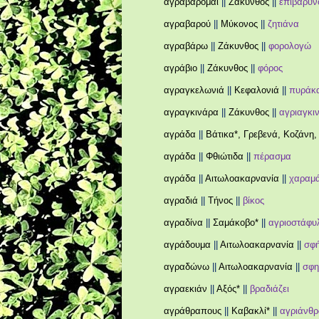
αγραβάρομαι
||
Ζάκυνθος
||
επιβαρύν
αγραβαρού
||
Μύκονος
||
ζητιάνα
αγραβάρω
||
Ζάκυνθος
||
φορολογώ
αγράβιο
||
Ζάκυνθος
||
φόρος
αγραγκελωνιά
||
Κεφαλονιά
||
πυράκ
αγραγκινάρα
||
Ζάκυνθος
||
αγριαγκι
αγράδα
||
Βάτικα*, Γρεβενά, Κοζάνη, 
αγράδα
||
Φθιώτιδα
||
πέρασμα
αγράδα
||
Αιτωλοακαρνανία
||
χαραμ
αγραδιά
||
Τήνος
||
βίκος
αγραδίνα
||
Σαμάκοβο*
||
αγριοστάφυ
αγράδουμα
||
Αιτωλοακαρνανία
||
σφ
αγραδώνω
||
Αιτωλοακαρνανία
||
σφ
αγραεκιάν
||
Αξός*
||
βραδιάζει
αγράθραπους
||
Καβακλί*
||
αγριάνθ