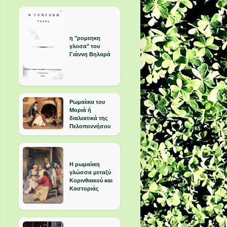
η "ρομεηκη
γλοσα" του
Γιάννη Βηλαρά
Ρωμαίικα του
Μοριά ή
διαλεκτικά της
Πελοποννήσου
Η ρωμαίικη
γλώσσα μεταξύ
Κορινθιακού και
Καστοριάς