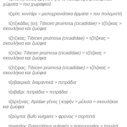
χώματα > του χωραφιού
τζιρίτι:
κοντάρι > μεσοχρονιάτικα άρματα > του πολεμιστή
τζιτζικάδες (οι):
Tibicen pruinosa (cicadidae) > τζίτζικας >
σκουλήκια και ζωύφια
τζίτζικας:
Tibicen pruinosa (cicadidae) > τζίτζικας >
σκουλήκια και ζωύφια
τζιτζίκι:
Tibicen pruinosa (cicadidae) > τζίτζικας >
σκουλήκια και ζωύφια
τζίτζιρας:
Tibicen pruinosa (cicadidae) > τζίτζικας >
σκουλήκια και ζωύφια
τζοβαερικά:
διαμαντικά > πετράδια
τζοβαΐρι:
πετράδια > πετράδια
τζόρτζινας:
Apidae γένος | κηφήν > μέλισα > σκουλήκια
και ζωύφια
τζούμπα:
Bufo vulgaris > φρύνος > σερπετά
τηγανάρι:
Francolinus vulgaris > αρτιοχιονάρι > πουλιά