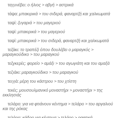
ταχυνέβει:
ο ήλιος > αβγή > αστρικά
τάψα:
μπακιρικά > του σιδερά, φαναρτζή και χαλκωματά
ταψί:
ζυγαριά > του μαγεριού
ταψί:
μπακιρικά > του μαγεριού
ταψί:
μπακιρικά > του σιδερά, φαναρτζή και χαλκωματά
τεζάκι:
το τραπέζι όπου δουλέβει ο μαραγκός >
μαραγκούδικο > του μαραγκού
τεζγκερές:
φορείο > αμάξι > του αγωγιάτη και του αμαξά
τεζιάκι:
μαραγκούδικο > του μαραγκού
τειχιά:
μέρη του κάστρου > του χτίστη
τεκές:
μουσουλμανικό μοναστήρι > μοναστήρι > της
εκκλησιάς
τελάρο:
για να φτιάνουν κέντημα > τελάρο > του αργαλιού
και της ρόκας
τελάρο:
κάδρο για κέντημα > τελάρο > ραφτικά