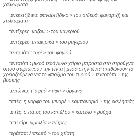
χαλκωματά
τενεκετζίδικο:
φαναρτζίδικο > του σιδερά, φαναρτζή και
χαλκωματά
τέντζερες:
καζάνι > του μαγεριού
τέντζερες:
μπακιρικά > του μαγεριού
τεντομάτα:
τυρί > του φαγιού
τεντοτόπι:
μικρό τεράγωνο χτίριο μπροστά στη στρούγγα
όπου στεριώνουν την τέντα | μέσα στην τέντα απιθώνουν τα
χρειαζούμενα για το φτιάξιμο του τυριού > τεντοτόπι > της
βοσκής
τεντώνω:
τ' αφτιά > αφτί > όργανα
τεπές:
η κορφή του μιναρέ > καμπαναριό > της εκκλησιάς
τεπές:
ο πάτος του καπέλου > καπέλο > ρούχα
τεπεσίρι:
κιμωλία > πέτρες
τεράτσα:
λιακωτό > του χτίστη