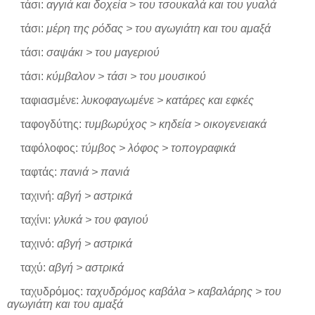
τάσι:
αγγιά και δοχεία > του τσουκαλά και του γυαλά
τάσι:
μέρη της ρόδας > του αγωγιάτη και του αμαξά
τάσι:
σαψάκι > του μαγεριού
τάσι:
κύμβαλον > τάσι > του μουσικού
ταφιασμένε:
λυκοφαγωμένε > κατάρες και εφκές
ταφογδύτης:
τυμβωρύχος > κηδεία > οικογενειακά
ταφόλοφος:
τύμβος > λόφος > τοπογραφικά
ταφτάς:
πανιά > πανιά
ταχινή:
αβγή > αστρικά
ταχίνι:
γλυκά > του φαγιού
ταχινό:
αβγή > αστρικά
ταχύ:
αβγή > αστρικά
ταχυδρόμος:
ταχυδρόμος καβάλα > καβαλάρης > του
αγωγιάτη και του αμαξά