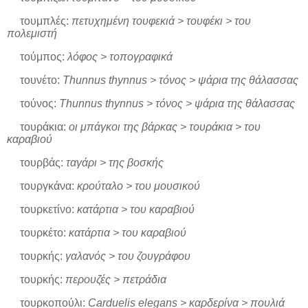
τουμπλές:
πετυχημένη τουφεκιά > τουφέκι > του
πολεμιστή
τούμπος:
λόφος > τοπογραφικά
τουνέτο:
Thunnus thynnus > τόνος > ψάρια της θάλασσας
τούνος:
Thunnus thynnus > τόνος > ψάρια της θάλασσας
τουράκια:
οι μπάγκοι της βάρκας > τουράκια > του
καραβιού
τουρβάς:
ταγάρι > της βοσκής
τουργκάνα:
κρούταλο > του μουσικού
τουρκετίνο:
κατάρτια > του καραβιού
τουρκέτο:
κατάρτια > του καραβιού
τουρκής:
γαλανός > του ζουγράφου
τουρκής:
περουζές > πετράδια
τουρκοπούλι:
Carduelis elegans > καρδερίνα > πουλιά