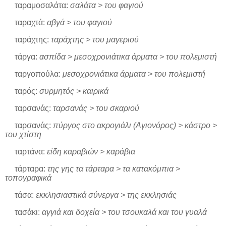
ταραμοσαλάτα:
σαλάτα > του φαγιού
ταραχτά:
αβγά > του φαγιού
ταράχτης:
ταράχτης > του μαγεριού
τάργα:
ασπίδα > μεσοχρονιάτικα άρματα > του πολεμιστή
ταργοπούλα:
μεσοχρονιάτικα άρματα > του πολεμιστή
ταρός:
συρμητός > καιρικά
ταρσανάς:
ταρσανάς > του σκαριού
ταρσανάς:
πύργος στο ακρογιάλι (Αγιονόρος) > κάστρο >
του χτίστη
ταρτάνα:
είδη καραβιών > καράβια
τάρταρα:
της γης τα τάρταρα > τα κατακόμπια >
τοπογραφικά
τάσα:
εκκλησιαστικά σύνεργα > της εκκλησιάς
τασάκι:
αγγιά και δοχεία > του τσουκαλά και του γυαλά