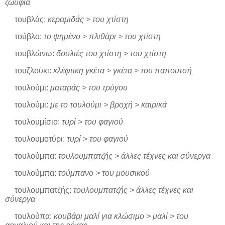
ζωύφια
τουβλάς:
κεραμιδάς > του χτίστη
τούβλο:
το ψημένο > πλιθάρι > του χτίστη
τουβλώνω:
δουλιές του χτίστη > του χτίστη
τουζλούκι:
κλέφτικη γκέτα > γκέτα > του παπουτσή
τουλούμι:
ματαράς > του τρύγου
τουλούμι:
με το τουλούμι > βροχή > καιρικά
τουλουμίσιο:
τυρί > του φαγιού
τουλουμοτύρι:
τυρί > του φαγιού
τουλούμπα:
τουλουμπατζής > άλλες τέχνες και σύνεργα
τουλούμπα:
τούμπανο > του μουσικού
τουλουμπατζής:
τουλουμπατζής > άλλες τέχνες και
σύνεργα
τουλούπα:
κουβάρι μαλί για κλώσιμο > μαλί > του