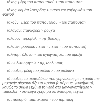
τάκος:
μέρη του παπουτσιού > του παπουτσή
τάκος:
κομάτι λακέρδας > ψάρια και χαβαρικά > του
φαγιού
τακούνι:
μέρη του παπουτσιού > του παπουτσή
ταλαγάνι:
πανωφόρι > ρούχα
τάλαρος:
τυροβόλι > της βοσκής
ταλατίνι:
ρούσικο πετσί > πετσί > του παπουτσή
ταλιγάρι:
άλογο > του αγωγιάτη και του αμαξά
τάμα:
λειτουργικά > της εκκλησιάς
τάμουλες:
μέρη του μύλου > του μυλωνά
τάμουλες:
τα σκαφιδάκια που γυρνώντας με τη ρόδα της
μηχανής ρίχνουν όξω το πράμα (σπόρους, γεννήματα),
καθώς το συκλί ξεχύνει το νερό στο μαγγανοπήγαδο >
τάμουλες > σύνεργα χρήσιμα σε διάφορες τέχνες
ταμπακαριό:
ταμπακαριό > του ταμπάκη