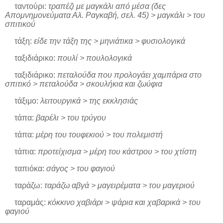
ταντούρι:
τραπέζι με μαγκάλι από μέσα (δες
Απομνημονεύματα Αλ. Ραγκαβή, σελ. 45) > μαγκάλι > του
σπιτικού
τάξη:
είδε την τάξη της > μηνιάτικα > φυσιολογικά
ταξιδιάρικο:
πουλί > πουλολογικά
ταξιδιάρικο:
πεταλούδα που προλογάει χαμπάρια στο
σπιτικό > πεταλούδα > σκουλήκια και ζωύφια
τάξιμο:
λειτουργικά > της εκκλησιάς
τάπα:
βαρέλι > του τρύγου
τάπα:
μέρη του τουφεκιού > του πολεμιστή
τάπια:
προτείχισμα > μέρη του κάστρου > του χτίστη
ταπιόκα:
σάγος > του φαγιού
ταράζω:
ταράζω αβγά > μαγειρέματα > του μαγεριού
ταραμάς:
κόκκινο χαβιάρι > ψάρια και χαβαρικά > του
φαγιού