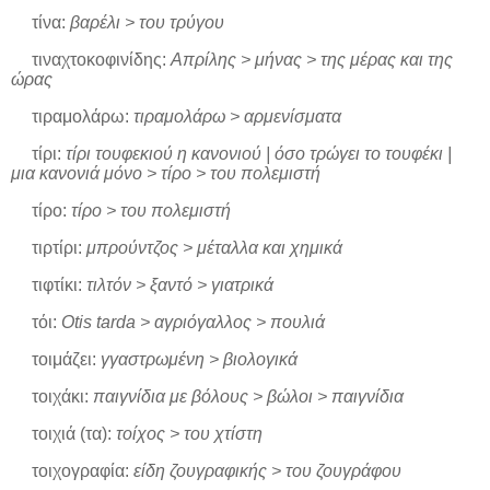
τίνα:
βαρέλι > του τρύγου
τιναχτοκοφινίδης:
Απρίλης > μήνας > της μέρας και της
ώρας
τιραμολάρω:
τιραμολάρω > αρμενίσματα
τίρι:
τίρι τουφεκιού η κανονιού | όσο τρώγει το τουφέκι |
μια κανονιά μόνο > τίρο > του πολεμιστή
τίρο:
τίρο > του πολεμιστή
τιρτίρι:
μπρούντζος > μέταλλα και χημικά
τιφτίκι:
τιλτόν > ξαντό > γιατρικά
τόι:
Otis tarda > αγριόγαλλος > πουλιά
τοιμάζει:
γγαστρωμένη > βιολογικά
τοιχάκι:
παιγνίδια με βόλους > βώλοι > παιγνίδια
τοιχιά (τα):
τοίχος > του χτίστη
τοιχογραφία:
είδη ζουγραφικής > του ζουγράφου