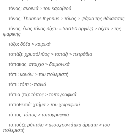
τόνος:
σκοινιά > του καραβιού
τόνος:
Thunnus thynnus > τόνος > ψάρια της θάλασσας
τόνος:
ένας τόνος δίχτυ = 35/150 οργιές) > δίχτυ > της
ψαρικής
τόξο:
δόξα > καιρικά
τοπάζι:
χρυσόλιθος > τοπάζι > πετράδια
τόπακας:
στοιχιό > δαιμονικά
τόπι:
κανόνι > του πολεμιστή
τόπι:
τόπι > πανιά
τόπια (τα):
τόπος > τοπογραφικά
τοποθεσιά:
χτήμα > του χωραφιού
τόπος:
τόπος > τοπογραφικά
τοπούζι:
ρόπαλο > μεσοχρονιάτικα άρματα > του
πολεμιστή