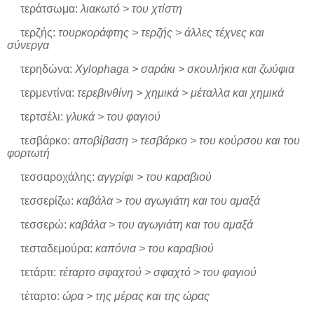
τεράτσωμα:
λιακωτό > του χτίστη
τερζής:
τουρκοράφτης > τερζής > άλλες τέχνες και
σύνεργα
τερηδώνα:
Xylophaga > σαράκι > σκουλήκια και ζωύφια
τερμεντίνα:
τερεβινθίνη > χημικά > μέταλλα και χημικά
τερτσέλι:
γλυκά > του φαγιού
τεσβάρκο:
αποβίβαση > τεσβάρκο > του κούρσου και του
φορτωτή
τεσσαροχάλης:
αγγρίφι > του καραβιού
τεσσερίζω:
καβάλα > του αγωγιάτη και του αμαξά
τεσσερώ:
καβάλα > του αγωγιάτη και του αμαξά
τεσταδεμούρα:
καπόνια > του καραβιού
τετάρτι:
τέταρτο σφαχτού > σφαχτό > του φαγιού
τέταρτο:
ώρα > της μέρας και της ώρας