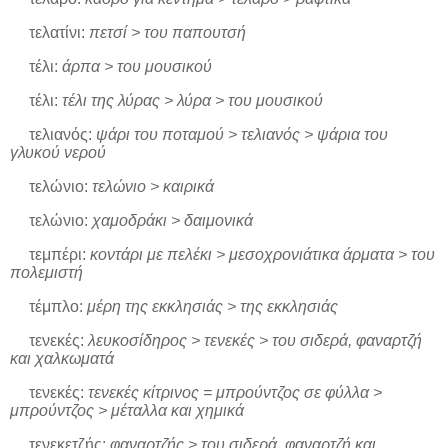
τελατίνι:
πετσί > του παπουτσή
τέλι:
άρπα > του μουσικού
τέλι:
τέλι της λύρας > λύρα > του μουσικού
τελιανός:
ψάρι του ποταμού > τελιανός > ψάρια του
γλυκού νερού
τελώνιο:
τελώνιο > καιρικά
τελώνιο:
χαμοδράκι > δαιμονικά
τεμπέρι:
κοντάρι με πελέκι > μεσοχρονιάτικα άρματα > του
πολεμιστή
τέμπλο:
μέρη της εκκλησιάς > της εκκλησιάς
τενεκές:
λευκοσίδηρος > τενεκές > του σιδερά, φαναρτζή
και χαλκωματά
τενεκές:
τενεκές κίτρινος = μπρούντζος σε φύλλα >
μπρούντζος > μέταλλα και χημικά
τενεκετζής:
φαναρτζής > του σιδερά, φαναρτζή και