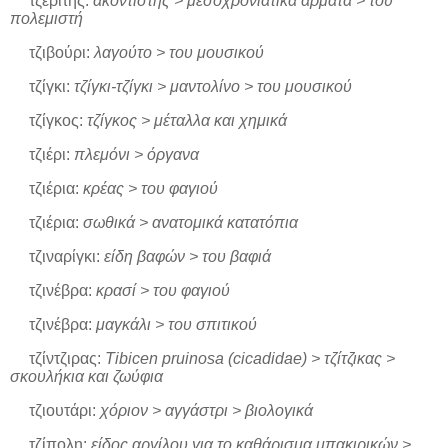
τζερίτης:
ακοντιστής > μεσοχρονιάτικα άρματα > του
πολεμιστή
τζιβούρι:
λαγούτο > του μουσικού
τζίγκι:
τζίγκι-τζίγκι > μαντολίνο > του μουσικού
τζίγκος:
τζίγκος > μέταλλα και χημικά
τζιέρι:
πλεμόνι > όργανα
τζιέρια:
κρέας > του φαγιού
τζιέρια:
σωθικά > ανατομικά κατατόπια
τζιναρίγκι:
είδη βαφών > του βαφιά
τζινέβρα:
κρασί > του φαγιού
τζινέβρα:
μαγκάλι > του σπιτικού
τζίντζιρας:
Tibicen pruinosa (cicadidae) > τζίτζικας >
σκουλήκια και ζωύφια
τζιουτάρι:
χόριον > αγγάστρι > βιολογικά
τζίπολη:
είδος αργίλου για το καθάρισμα μπακιρικών >