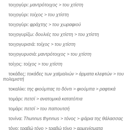
τοιχογύρι:
μαντρότοιχος > του χτίστη
τοιχογύρι:
τοίχος > του χτίστη
τοιχογύρι:
φράχτης > του χωραφιού
τοιχογυρίζω:
δουλιές του χτίστη > του χτίστη
τοιχογυρισιά:
τοίχος > του χτίστη
τοιχογυρυσιά:
μαντρότοιχος > του χτίστη
τοίχος:
τοίχος > του χτίστη
τοκάδες:
τοκάδες των χαϊμαλιών > άρματα κλεφτών > του
πολεμιστή
τοκαλίκι:
της φιούμπας το δόντι > φιούμπα > ραφτικά
τομάρι:
πετσί > ανατομικά κατατόπια
τομάρι:
πετσί > του παπουτσή
τονίνα:
Thunnus thynnus > τόνος > ψάρια της θάλασσας
τόνο:
τραβώ τόνο > τραβώ τόνο > αρμενίσματα