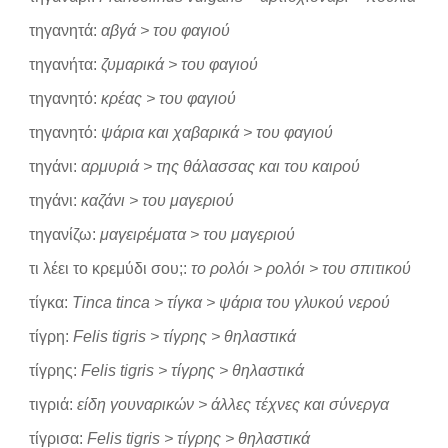
τηγανητά:
αβγά > του φαγιού
τηγανήτα:
ζυμαρικά > του φαγιού
τηγανητό:
κρέας > του φαγιού
τηγανητό:
ψάρια και χαβαρικά > του φαγιού
τηγάνι:
αρμυριά > της θάλασσας και του καιρού
τηγάνι:
καζάνι > του μαγεριού
τηγανίζω:
μαγειρέματα > του μαγεριού
τι λέει το κρεμύδι σου;:
το ρολόι > ρολόι > του σπιτικού
τίγκα:
Tinca tinca > τίγκα > ψάρια του γλυκού νερού
τίγρη:
Felis tigris > τίγρης > θηλαστικά
τίγρης:
Felis tigris > τίγρης > θηλαστικά
τιγριά:
είδη γουναρικών > άλλες τέχνες και σύνεργα
τίγρισα:
Felis tigris > τίγρης > θηλαστικά