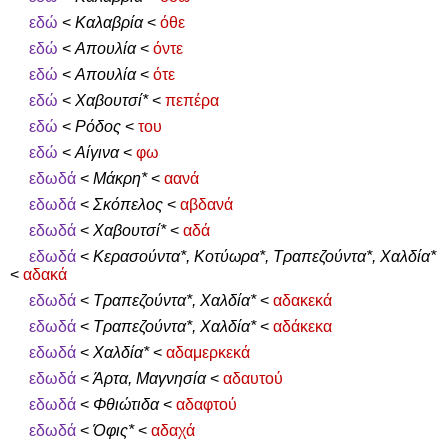
εδώ
<
Καλαβρία
<
όθε
εδώ
<
Απουλία
<
όντε
εδώ
<
Απουλία
<
ότε
εδώ
<
Χαβουτσί*
<
πεπέρα
εδώ
<
Ρόδος
<
του
εδώ
<
Αίγινα
<
φω
εδωδά
<
Μάκρη*
<
αανά
εδωδά
<
Σκόπελος
<
αβδανά
εδωδά
<
Χαβουτσί*
<
αδά
εδωδά
<
Κερασούντα*, Κοτύωρα*, Τραπεζούντα*, Χαλδία*
<
αδακά
εδωδά
<
Τραπεζούντα*, Χαλδία*
<
αδακεκά
εδωδά
<
Τραπεζούντα*, Χαλδία*
<
αδάκεκα
εδωδά
<
Χαλδία*
<
αδαμερκεκά
εδωδά
<
Άρτα, Μαγνησία
<
αδαυτού
εδωδά
<
Φθιώτιδα
<
αδαφτού
εδωδά
<
Όφις*
<
αδαχά