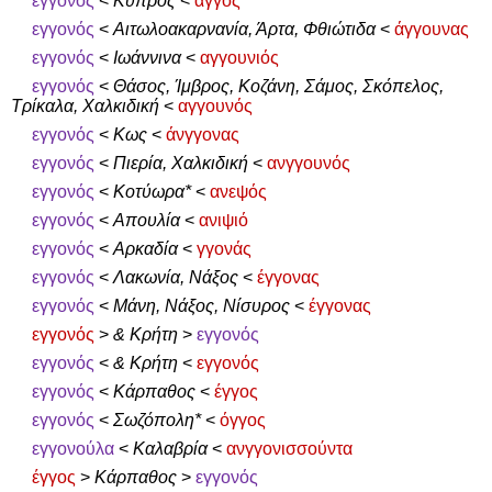
εγγονός
<
Κύπρος
<
άγγος
εγγονός
<
Αιτωλοακαρνανία, Άρτα, Φθιώτιδα
<
άγγουνας
εγγονός
<
Ιωάννινα
<
αγγουνιός
εγγονός
<
Θάσος, Ίμβρος, Κοζάνη, Σάμος, Σκόπελος,
Τρίκαλα, Χαλκιδική
<
αγγουνός
εγγονός
<
Κως
<
άνγγονας
εγγονός
<
Πιερία, Χαλκιδική
<
ανγγουνός
εγγονός
<
Κοτύωρα*
<
ανεψός
εγγονός
<
Απουλία
<
ανιψιό
εγγονός
<
Αρκαδία
<
γγονάς
εγγονός
<
Λακωνία, Νάξος
<
έγγονας
εγγονός
<
Μάνη, Νάξος, Νίσυρος
<
έγγονας
εγγονός
>
& Κρήτη
>
εγγονός
εγγονός
<
& Κρήτη
<
εγγονός
εγγονός
<
Κάρπαθος
<
έγγος
εγγονός
<
Σωζόπολη*
<
όγγος
εγγονούλα
<
Καλαβρία
<
ανγγονισσούντα
έγγος
>
Κάρπαθος
>
εγγονός