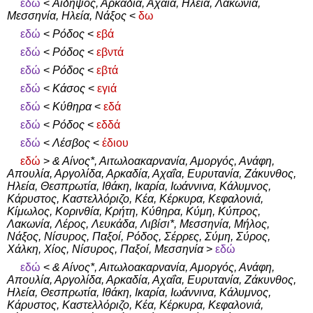
εδώ
<
Αιδηψός, Αρκαδία, Αχαΐα, Ηλεία, Λακωνία,
Μεσσηνία, Ηλεία, Νάξος
<
δω
εδώ
<
Ρόδος
<
εβά
εδώ
<
Ρόδος
<
εβντά
εδώ
<
Ρόδος
<
εβτά
εδώ
<
Κάσος
<
εγιά
εδώ
<
Κύθηρα
<
εδά
εδώ
<
Ρόδος
<
εδδά
εδώ
<
Λέσβος
<
έδιου
εδώ
>
& Αίνος*, Αιτωλοακαρνανία, Αμοργός, Ανάφη,
Απουλία, Αργολίδα, Αρκαδία, Αχαΐα, Ευρυτανία, Ζάκυνθος,
Ηλεία, Θεσπρωτία, Ιθάκη, Ικαρία, Ιωάννινα, Κάλυμνος,
Κάρυστος, Καστελλόριζο, Κέα, Κέρκυρα, Κεφαλονιά,
Κίμωλος, Κορινθία, Κρήτη, Κύθηρα, Κύμη, Κύπρος,
Λακωνία, Λέρος, Λευκάδα, Λιβίσι*, Μεσσηνία, Μήλος,
Νάξος, Νίσυρος, Παξοί, Ρόδος, Σέρρες, Σύμη, Σύρος,
Χάλκη, Χίος, Νίσυρος, Παξοί, Μεσσηνία
>
εδώ
εδώ
<
& Αίνος*, Αιτωλοακαρνανία, Αμοργός, Ανάφη,
Απουλία, Αργολίδα, Αρκαδία, Αχαΐα, Ευρυτανία, Ζάκυνθος,
Ηλεία, Θεσπρωτία, Ιθάκη, Ικαρία, Ιωάννινα, Κάλυμνος,
Κάρυστος, Καστελλόριζο, Κέα, Κέρκυρα, Κεφαλονιά,