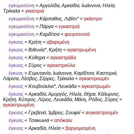
εγκυμοσύνη
<
Αργολίδα, Αρκαδία, Ιωάννινα, Ηλεία,
Τρίκαλα
<
γκαστριά
εγκυμοσύνη
<
Κάρπαθος, Λιβίσι*
<
γκάστριν
εγκυμοσύνη
<
Πάργα
<
εγκαστριά
εγκυμοσύνη
<
Καρδίτσα
<
φουρτουσιά
έγκυος
<
Κρήτη
<
αβαρεμένη
έγκυος
<
Βιθυνία*, Κρήτη
<
αγαστρωμένη
έγκυος
<
Κύθηρα
<
αγκαστράδα
έγκυος
<
Σύρος
<
αγκαστρούλα
έγκυος
<
Ευρυτανία, Ιωάννινα, Καρδίτσα, Καστοριά,
Λάρισα, Λέσβος, Σέρρες, Τρίκαλα
<
αγκαστρουμέν
έγκυος
<
Κουβούκλια*, Λευκάδα
<
αγκαστρωμέν
έγκυος
<
Αρκαδία, Αμοργός, Ηλεία, Θήρα, Κάλυμνος,
Κρήτη, Κύπρος, Λέρος, Λευκάδα, Μάνη, Ρόδος, Σύρος
<
αγκαστρωμένη
έγκυος
<
Γρεβενά, Ίμβρος, Σουφλί
<
ανγκαστρουμέν
έγκυος
<
Τσακωνιά
<
απόκαλε
έγκυος
<
Αρκαδία, Ηλεία
<
βαργομισμένη