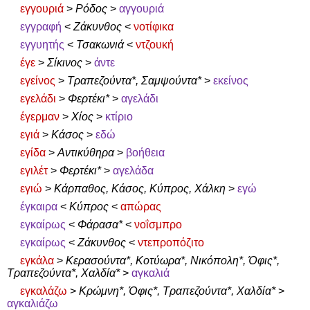
εγγουριά
>
Ρόδος
>
αγγουριά
εγγραφή
<
Ζάκυνθος
<
νοτίφικα
εγγυητής
<
Τσακωνιά
<
ντζουκή
έγε
>
Σίκινος
>
άντε
εγείνος
>
Τραπεζούντα*, Σαμψούντα*
>
εκείνος
εγελάδι
>
Φερτέκι*
>
αγελάδι
έγερμαν
>
Χίος
>
κτίριο
εγιά
>
Κάσος
>
εδώ
εγίδα
>
Αντικύθηρα
>
βοήθεια
εγιλέτ
>
Φερτέκι*
>
αγελάδα
εγιώ
>
Κάρπαθος, Κάσος, Κύπρος, Χάλκη
>
εγώ
έγκαιρα
<
Κύπρος
<
απώρας
εγκαίρως
<
Φάρασα*
<
νοΐσμπρο
εγκαίρως
<
Ζάκυνθος
<
ντεπροπόζιτο
εγκάλα
>
Κερασούντα*, Κοτύωρα*, Νικόπολη*, Όφις*,
Τραπεζούντα*, Χαλδία*
>
αγκαλιά
εγκαλάζω
>
Κρώμνη*, Όφις*, Τραπεζούντα*, Χαλδία*
>
αγκαλιάζω