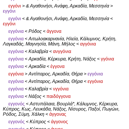
εγγόνι
>
& Αγαθονήσι, Ανάφη, Αρκαδία, Μεσσηνία
>
εγγόνι
εγγόνι
<
& Αγαθονήσι, Ανάφη, Αρκαδία, Μεσσηνία
<
εγγόνι
εγγόνια
<
Ρόδος
<
άγγονα
εγγόνια
<
Αιτωλοακαρνανία, Ηλεία, Κάλυμνος, Κρήτη,
Λαγκαδάς, Μαγνησία, Μάνη, Μήλος
<
αγγόνια
εγγόνια
<
Καλαβρία
<
ανγγόνια
εγγόνια
<
Αρκαδία, Κέρκυρα, Κρήτη, Νάξος
<
γγόνια
εγγόνια
<
Αρκαδία
<
έγγονα
εγγόνια
>
Αντίπαρος, Αρκαδία, Θήρα
>
εγγόνια
εγγόνια
<
Αντίπαρος, Αρκαδία, Θήρα
<
εγγόνια
εγγόνια
<
Καλαβρία
<
νγγόνια
εγγόνια
<
Νάξος
<
παιδóγγονα
εγγονός
<
Αστυπάλαια, Βουρλά*, Κάλυμνος, Κέρκυρα,
Κύπρος, Κως, Λευκάδα, Νάξος, Νίσυρος, Παξοί, Πωγώνι,
Ρόδος, Σύμη, Χάλκη
<
άγγονας
εγγονός
<
Κύπρος
<
άγγονος