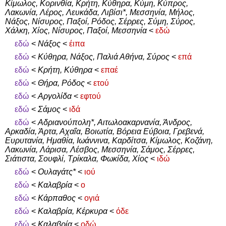
Κίμωλος, Κορινθία, Κρήτη, Κύθηρα, Κύμη, Κύπρος,
Λακωνία, Λέρος, Λευκάδα, Λιβίσι*, Μεσσηνία, Μήλος,
Νάξος, Νίσυρος, Παξοί, Ρόδος, Σέρρες, Σύμη, Σύρος,
Χάλκη, Χίος, Νίσυρος, Παξοί, Μεσσηνία
<
εδώ
εδώ
<
Νάξος
<
έιπα
εδώ
<
Κύθηρα, Νάξος, Παλιά Αθήνα, Σύρος
<
επά
εδώ
<
Κρήτη, Κύθηρα
<
επαέ
εδώ
<
Θήρα, Ρόδος
<
ετού
εδώ
<
Αργολίδα
<
εφτού
εδώ
<
Σάμος
<
ιδά
εδώ
<
Αδριανούπολη*, Αιτωλοακαρνανία, Άνδρος,
Αρκαδία, Άρτα, Αχαΐα, Βοιωτία, Βόρεια Εύβοια, Γρεβενά,
Ευρυτανία, Ημαθία, Ιωάννινα, Καρδίτσα, Κίμωλος, Κοζάνη,
Λακωνία, Λάρισα, Λέσβος, Μεσσηνία, Σάμος, Σέρρες,
Σιάτιστα, Σουφλί, Τρίκαλα, Φωκίδα, Χίος
<
ιδώ
εδώ
<
Ουλαγάτς*
<
ιού
εδώ
<
Καλαβρία
<
ο
εδώ
<
Κάρπαθος
<
ογιά
εδώ
<
Καλαβρία, Κέρκυρα
<
όδε
εδώ
<
Καλαβρία
<
οδώ