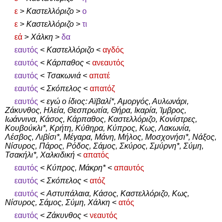
ε
>
Καστελλόριζο
>
ο
ε
>
Καστελλόριζο
>
τι
εά
>
Χάλκη
>
δα
εαυτός
<
Καστελλόριζο
<
αγδός
εαυτός
<
Κάρπαθος
<
ανεαυτός
εαυτός
<
Τσακωνιά
<
απατέ
εαυτός
<
Σκόπελος
<
απατόζ
εαυτός
<
εγώ ο ίδιος: Αϊβαλί*, Αμοργός, Αυλωνάρι,
Ζάκυνθος, Ηλεία, Θεσπρωτία, Θήρα, Ικαρία, Ίμβρος,
Ιωάννινα, Κάσος, Κάρπαθος, Καστελλόριζο, Κονίστρες,
Κουβούκλι*, Κρήτη, Κύθηρα, Κύπρος, Κως, Λακωνία,
Λέσβος, Λιβίσι*, Μέγαρα, Μάνη, Μήλος, Μοσχονήσι*, Νάξος,
Νίσυρος, Πάρος, Ρόδος, Σάμος, Σκύρος, Σμύρνη*, Σύμη,
Τσακήλι*, Χαλκιδική
<
απατός
εαυτός
<
Κύπρος, Μάκρη*
<
απαυτός
εαυτός
<
Σκόπελος
<
ατόζ
εαυτός
<
Αστυπάλαια, Κάσος, Καστελλόριζο, Κως,
Νίσυρος, Σάμος, Σύμη, Χάλκη
<
ατός
εαυτός
<
Ζάκυνθος
<
νεαυτός