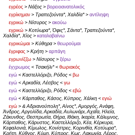
εγρέος
>
Νάξος
>
βορειοανατολικός
εγρίκημαν
>
Τραπεζούντα*, Χαλδία*
>
αντίληψη
εγρικώ
>
Νίσυρος
>
ακούω
εγρικώ
>
Κοτύωρα*, Όφις*, Σάντα*, Τραπεζούντα*,
Χαλδία*, Χίος
>
καταλαβαίνω
εγρικώμαι
>
Κύθηρα
>
θεωρούμαι
έγριφας
>
Κρήτη
>
αρπάγη
εγρωνίζζω
>
Νίσυρος
>
ξέρω
έγχρωμος
<
Τσακήλι*
<
θωριακός
εγώ
<
Καστελλόριζο, Ρόδος
<
βω
εγώ
<
Αρκαδία, Λέσβος
<
γω
εγώ
<
Καστελλόριζο, Ρόδος
<
εβώ
εγώ
<
Κάρπαθος, Κάσος, Κύπρος, Χάλκη
<
εγιώ
εγώ
>
& Αδριανούπολη*, Αίνος*, Αμοργός, Ανάφη,
Άνδρος, Αργολίδα, Αρκαδία, Αυλωνάρι, Αχαΐα, Ηλεία,
Ζάκυνθος, Θεσπρωτία, Θήρα, Ιθάκη, Ικαρία, Κάλυμνος,
Κάρπαθος, Κάρυστος, Καστελλόριζο, Κέα, Κέρκυρα,
Κεφαλονιά, Κίμωλος, Κονίστρες, Κορινθία, Κοτύωρα*,
Κρήτη, Κύθνος, Κύμη, Κύπρος, Κως, Λακωνία, Λέρος,