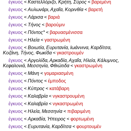
έγκυος
<
Καστελλόριζο, Κρήτη, Σύρος
<
βαρεμένη
έγκυος
<
Αυλωνάρι, Αχαΐα, Κορινθία
<
βαρετή
έγκυος
<
Λάρισα
<
βαριά
έγκυος
<
Τήνος
<
βαρούμιν
έγκυος
<
Πόντος*
<
βαρυασμένισσα
έγκυος
<
Ηλεία
<
γαστρωμένη
έγκυος
<
Βοιωτία, Ευρυτανία, Ιωάννινα, Καρδίτσα,
Κοζάνη, Τήνος, Φωκίδα
<
γκαστρουμέν
έγκυος
<
Αργολίδα, Αρκαδία, Αχαΐα, Ηλεία, Κάλυμνος,
Κεφαλονιά, Μεσσηνία, Φθιώτιδα
<
γκαστρωμένη
έγκυος
<
Μάνη
<
γομαριασμένη
έγκυος
<
Πόντος
<
έμποδος
έγκυος
<
Κύπρος
<
κατάβαρη
έγκυος
<
Καλαβρία
<
νγκαστρουμένη
έγκυος
<
Καλαβρία
<
νγκαστρωμένη
έγκυος
<
Ηλεία, Μεσσηνία
<
πιβαριμένη
έγκυος
<
Αρκαδία, Ήπειρος
<
φορτωμένη
έγκυος
<
Ευρυτανία, Καρδίτσα
<
φουρτουμέν