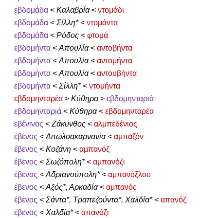
εβδομάδα
<
Καλαβρία
<
ντομάδι
εβδομάδα
<
Σίλλη*
<
ντομάντα
εβδομάδα
<
Ρόδος
<
φτομά
εβδομήντα
<
Απουλία
<
αντοβήντα
εβδομήντα
<
Απουλία
<
αντομήντα
εβδομήντα
<
Απουλία
<
αντουβήντα
εβδομήντα
<
Σίλλη*
<
ντομήντα
εβδομηνταρέα
>
Κύθηρα
>
εβδομηνταριά
εβδομηνταριά
<
Κύθηρα
<
εβδομηνταρέα
εβένινος
<
Ζάκυνθος
<
αλμπεδένιος
έβενος
<
Αιτωλοακαρνανία
<
αμπαζόν
έβενος
<
Κοζάνη
<
αμπανόζ
έβενος
<
Σωζόπολη*
<
αμπανόζι
έβενος
<
Αδριανούπολη*
<
αμπανόξλου
έβενος
<
Αξός*, Αρκαδία
<
αμπανός
έβενος
<
Σάντα*, Τραπεζούντα*, Χαλδία*
<
απανόζ
έβενος
<
Χαλδία*
<
απανόζι