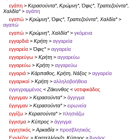
εγάπη
>
Κερασούντα*, Κρώμνη*, Όφις*, Τραπεζούντα*,
Χαλδία*
>
αγάπη
εγαπώ
>
Κρώμνη*, Όφις*, Τραπεζούντα*, Χαλδία*
>
αγαπώ
εγαπώ
>
Κρώμνη*, Χαλδία*
>
γκόμενα
εγγαρδιά
>
Κρήτη
>
αγγαρεία
εγγαρεία
>
Όφις*
>
αγγαρεία
εγγαρεύγω
>
Κρήτη
>
αγγαρεύω
εγγαρεύω
>
Κρήτη
>
αγγαρεύω
εγγαριά
>
Κάρπαθος, Κρήτη, Νάξος
>
αγγαρεία
εγγαρικοί
>
Κρήτη
>
αλληλοβοήθεια
εγγεγραμμένος
<
Ζάκυνθος
<
νοτιφικάδος
έγγιγμαν
>
Κερασούντα*
>
άγγιγμα
έγγιγμαν
>
Κερασούντα*
>
ειρωνεία
εγγίζω
>
Κερασούντα*
>
πλησιάζω
έγγισμα
>
Κύπρος
>
άγγιγμα
εγγιχτικός
>
Αρκαδία
>
προσβλητικός
Εγγλέζος
>
Καστελλόριζο, Κύπρος
>
Άγγλος