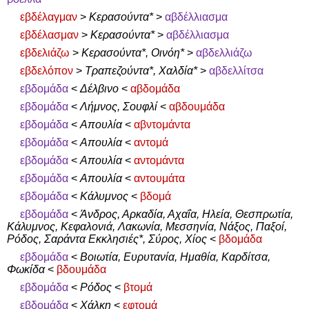
εβδέλαγμαν
>
Κερασούντα*
>
αβδέλλιασμα
εβδέλασμαν
>
Κερασούντα*
>
αβδέλλιασμα
εβδελιάζω
>
Κερασούντα*, Οινόη*
>
αβδελλιάζω
εβδελόπον
>
Τραπεζούντα*, Χαλδία*
>
αβδελλίτσα
εβδομάδα
<
Δέλβινο
<
αβδομάδα
εβδομάδα
<
Λήμνος, Σουφλί
<
αβδουμάδα
εβδομάδα
<
Απουλία
<
αβντομάντα
εβδομάδα
<
Απουλία
<
αντομά
εβδομάδα
<
Απουλία
<
αντομάντα
εβδομάδα
<
Απουλία
<
αντουμάτα
εβδομάδα
<
Κάλυμνος
<
βδομά
εβδομάδα
<
Άνδρος, Αρκαδία, Αχαΐα, Ηλεία, Θεσπρωτία,
Κάλυμνος, Κεφαλονιά, Λακωνία, Μεσσηνία, Νάξος, Παξοί,
Ρόδος, Σαράντα Εκκλησιές*, Σύρος, Χίος
<
βδομάδα
εβδομάδα
<
Βοιωτία, Ευρυτανία, Ημαθία, Καρδίτσα,
Φωκίδα
<
βδουμάδα
εβδομάδα
<
Ρόδος
<
βτομά
εβδομάδα
<
Χάλκη
<
εφτομά