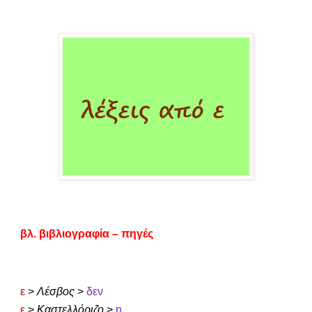
βλ. βιβλιογραφία – πηγές
ε
>
Λέσβος
>
δεν
ε
>
Καστελλόριζο
>
η