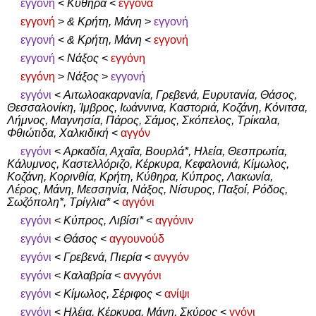
εγγονή
<
Κύθηρα
<
εγγόνα
εγγονή
>
& Κρήτη, Μάνη
>
εγγονή
εγγονή
<
& Κρήτη, Μάνη
<
εγγονή
εγγονή
<
Νάξος
<
εγγόνη
εγγόνη
>
Νάξος
>
εγγονή
εγγόνι
<
Αιτωλοακαρνανία, Γρεβενά, Ευρυτανία, Θάσος,
Θεσσαλονίκη, Ίμβρος, Ιωάννινα, Καστοριά, Κοζάνη, Κόνιτσα,
Λήμνος, Μαγνησία, Πάρος, Σάμος, Σκόπελος, Τρίκαλα,
Φθιώτιδα, Χαλκιδική
<
αγγόν
εγγόνι
<
Αρκαδία, Αχαΐα, Βουρλά*, Ηλεία, Θεσπρωτία,
Κάλυμνος, Καστελλόριζο, Κέρκυρα, Κεφαλονιά, Κίμωλος,
Κοζάνη, Κορινθία, Κρήτη, Κύθηρα, Κύπρος, Λακωνία,
Λέρος, Μάνη, Μεσσηνία, Νάξος, Νίσυρος, Παξοί, Ρόδος,
Σωζόπολη*, Τρίγλια*
<
αγγόνι
εγγόνι
<
Κύπρος, Λιβίσι*
<
αγγόνιν
εγγόνι
<
Θάσος
<
αγγουνούδ
εγγόνι
<
Γρεβενά, Πιερία
<
ανγγόν
εγγόνι
<
Καλαβρία
<
ανγγόνι
εγγόνι
<
Κίμωλος, Σέριφος
<
ανίψι
εγγόνι
<
Ηλέια, Κέρκυρα, Μάνη, Σκύρος
<
γγόνι