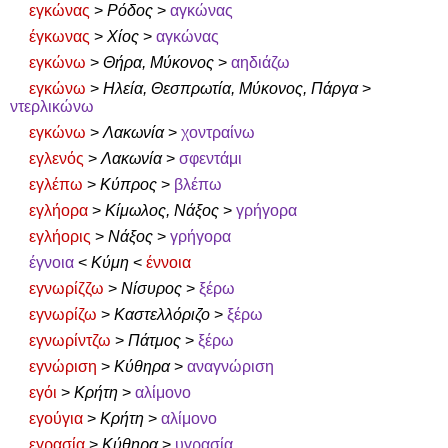
εγκώνας
>
Ρόδος
>
αγκώνας
έγκωνας
>
Χίος
>
αγκώνας
εγκώνω
>
Θήρα, Μύκονος
>
αηδιάζω
εγκώνω
>
Ηλεία, Θεσπρωτία, Μύκονος, Πάργα
>
ντερλικώνω
εγκώνω
>
Λακωνία
>
χοντραίνω
εγλενός
>
Λακωνία
>
σφεντάμι
εγλέπω
>
Κύπρος
>
βλέπω
εγλήορα
>
Κίμωλος, Νάξος
>
γρήγορα
εγλήορις
>
Νάξος
>
γρήγορα
έγνοια
<
Κύμη
<
έννοια
εγνωρίζζω
>
Νίσυρος
>
ξέρω
εγνωρίζω
>
Καστελλόριζο
>
ξέρω
εγνωρίντζω
>
Πάτμος
>
ξέρω
εγνώριση
>
Κύθηρα
>
αναγνώριση
εγόι
>
Κρήτη
>
αλίμονο
εγούγια
>
Κρήτη
>
αλίμονο
εγρασία
>
Κύθηρα
>
υγρασία