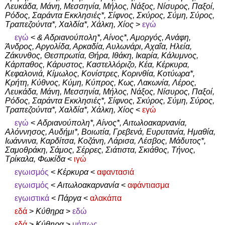
Λευκάδα, Μάνη, Μεσσηνία, Μήλος, Νάξος, Νίσυρος, Παξοί,
Ρόδος, Σαράντα Εκκλησιές*, Σίφνος, Σκύρος, Σύμη, Σύρος,
Τραπεζούντα*, Χαλδία*, Χάλκη, Χίος
>
εγώ
εγώ
<
& Αδριανούπολη*, Αίνος*, Αμοργός, Ανάφη,
Άνδρος, Αργολίδα, Αρκαδία, Αυλωνάρι, Αχαΐα, Ηλεία,
Ζάκυνθος, Θεσπρωτία, Θήρα, Ιθάκη, Ικαρία, Κάλυμνος,
Κάρπαθος, Κάρυστος, Καστελλόριζο, Κέα, Κέρκυρα,
Κεφαλονιά, Κίμωλος, Κονίστρες, Κορινθία, Κοτύωρα*,
Κρήτη, Κύθνος, Κύμη, Κύπρος, Κως, Λακωνία, Λέρος,
Λευκάδα, Μάνη, Μεσσηνία, Μήλος, Νάξος, Νίσυρος, Παξοί,
Ρόδος, Σαράντα Εκκλησιές*, Σίφνος, Σκύρος, Σύμη, Σύρος,
Τραπεζούντα*, Χαλδία*, Χάλκη, Χίος
<
εγώ
εγώ
<
Αδριανούπολη*, Αίνος*, Αιτωλοακαρνανία,
Αλόννησος, Αυδήμι*, Βοιωτία, Γρεβενά, Ευρυτανία, Ημαθία,
Ιωάννινα, Καρδίτσα, Κοζάνη, Λάρισα, Λέσβος, Μάδυτος*,
Σαμοθράκη, Σάμος, Σέρρες, Σιάτιστα, Σκιάθος, Τήνος,
Τρίκαλα, Φωκίδα
<
ιγώ
εγωισμός
<
Κέρκυρα
<
αφαντασιά
εγωισμός
<
Αιτωλοακαρνανία
<
αφάντιασμα
εγωιστικά
<
Πάργα
<
αλακάπα
εδά
>
Κύθηρα
>
εδώ
εδά
>
Κύθηρα
>
μήπως