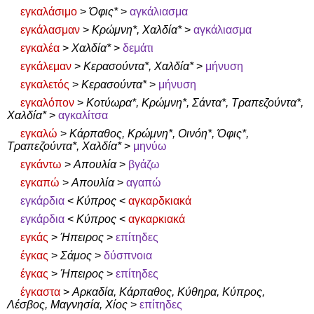
εγκαλάσιμο
>
Όφις*
>
αγκάλιασμα
εγκάλασμαν
>
Κρώμνη*, Χαλδία*
>
αγκάλιασμα
εγκαλέα
>
Χαλδία*
>
δεμάτι
εγκάλεμαν
>
Κερασούντα*, Χαλδία*
>
μήνυση
εγκαλετός
>
Κερασούντα*
>
μήνυση
εγκαλόπον
>
Κοτύωρα*, Κρώμνη*, Σάντα*, Τραπεζούντα*,
Χαλδία*
>
αγκαλίτσα
εγκαλώ
>
Κάρπαθος, Κρώμνη*, Οινόη*, Όφις*,
Τραπεζούντα*, Χαλδία*
>
μηνύω
εγκάντω
>
Απουλία
>
βγάζω
εγκαπώ
>
Απουλία
>
αγαπώ
εγκάρδια
<
Κύπρος
<
αγκαρδκιακά
εγκάρδια
<
Κύπρος
<
αγκαρκιακά
εγκάς
>
Ήπειρος
>
επίτηδες
έγκας
>
Σάμος
>
δύσπνοια
έγκας
>
Ήπειρος
>
επίτηδες
έγκαστα
>
Αρκαδία, Κάρπαθος, Κύθηρα, Κύπρος,
Λέσβος, Μαγνησία, Χίος
>
επίτηδες