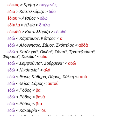
εδικός
>
Κρήτη
>
συγγενής
εδιό
>
Καστελλόριζο
>
δύο
έδιου
>
Λέσβος
>
εδώ
εδίπλα
>
Ηλεία
>
δίπλα
εδιωδά
>
Καστελλόριζο
>
εδωδά
εδώ
<
Κάρπαθος, Κύπρος
<
α
εδώ
<
Αλόννησος, Σάμος, Σκόπελος
<
αβδά
εδώ
<
Κοτύωρα*, Οινόη*, Σάντα*, Τραπεζούντα*,
Φάρασα*, Χαλδία*
<
αδά
εδώ
<
Σαμψούντα*, Σούρμενα*
<
αδώ
εδώ
<
Νικόπολη*
<
αλά
εδώ
<
Θήρα, Κύθηρα, Πάρος, Χάλκη
<
ατού
εδώ
<
Θήρα, Σάμος
<
αυτού
εδώ
<
Ρόδος
<
βα
εδώ
<
Ρόδος
<
βανά
εδώ
<
Ρόδος
<
βτα
εδώ
<
Καλαβρία
<
δε