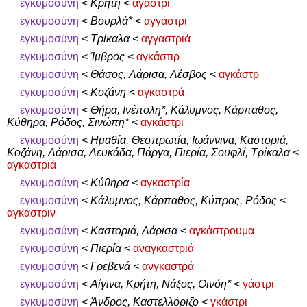
εγκυμοσύνη
<
Κρήτη
<
αγάστρι
εγκυμοσύνη
<
Βουρλά*
<
αγγάστρι
εγκυμοσύνη
<
Τρίκαλα
<
αγγαστριά
εγκυμοσύνη
<
Ίμβρος
<
αγκάστιρ
εγκυμοσύνη
<
Θάσος, Λάρισα, Λέσβος
<
αγκάστρ
εγκυμοσύνη
<
Κοζάνη
<
αγκαστρά
εγκυμοσύνη
<
Θήρα, Ινέπολη*, Κάλυμνος, Κάρπαθος,
Κύθηρα, Ρόδος, Σινώπη*
<
αγκάστρι
εγκυμοσύνη
<
Ημαθία, Θεσπρωτία, Ιωάννινα, Καστοριά,
Κοζάνη, Λάρισα, Λευκάδα, Πάργα, Πιερία, Σουφλί, Τρίκαλα
<
αγκαστριά
εγκυμοσύνη
<
Κύθηρα
<
αγκαστρία
εγκυμοσύνη
<
Κάλυμνος, Κάρπαθος, Κύπρος, Ρόδος
<
αγκάστριν
εγκυμοσύνη
<
Καστοριά, Λάρισα
<
αγκάστρουμα
εγκυμοσύνη
<
Πιερία
<
αναγκαστριά
εγκυμοσύνη
<
Γρεβενά
<
ανγκαστρά
εγκυμοσύνη
<
Αίγινα, Κρήτη, Νάξος, Οινόη*
<
γάστρι
εγκυμοσύνη
<
Άνδρος, Καστελλόριζο
<
γκάστρι