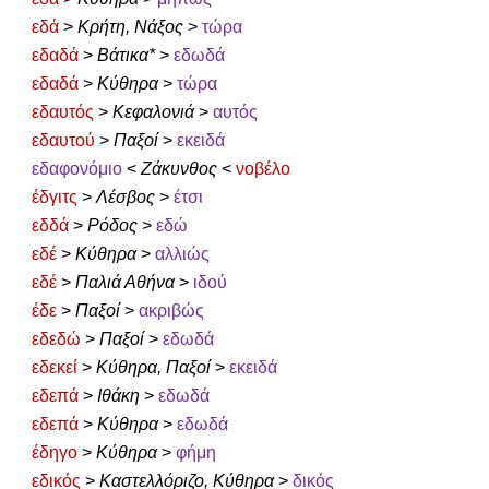
εδά
>
Κρήτη, Νάξος
>
τώρα
εδαδά
>
Βάτικα*
>
εδωδά
εδαδά
>
Κύθηρα
>
τώρα
εδαυτός
>
Κεφαλονιά
>
αυτός
εδαυτού
>
Παξοί
>
εκειδά
εδαφονόμιο
<
Ζάκυνθος
<
νοβέλο
έδγιτς
>
Λέσβος
>
έτσι
εδδά
>
Ρόδος
>
εδώ
εδέ
>
Κύθηρα
>
αλλιώς
εδέ
>
Παλιά Αθήνα
>
ιδού
έδε
>
Παξοί
>
ακριβώς
εδεδώ
>
Παξοί
>
εδωδά
εδεκεί
>
Κύθηρα, Παξοί
>
εκειδά
εδεπά
>
Ιθάκη
>
εδωδά
εδεπά
>
Κύθηρα
>
εδωδά
έδηγο
>
Κύθηρα
>
φήμη
εδικός
>
Καστελλόριζο, Κύθηρα
>
δικός