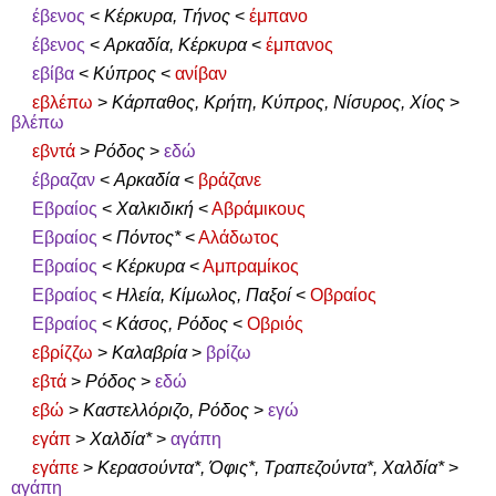
έβενος
<
Κέρκυρα, Τήνος
<
έμπανο
έβενος
<
Αρκαδία, Κέρκυρα
<
έμπανος
εβίβα
<
Κύπρος
<
ανίβαν
εβλέπω
>
Κάρπαθος, Κρήτη, Κύπρος, Νίσυρος, Χίος
>
βλέπω
εβντά
>
Ρόδος
>
εδώ
έβραζαν
<
Αρκαδία
<
βράζανε
Εβραίος
<
Χαλκιδική
<
Αβράμικους
Εβραίος
<
Πόντος*
<
Αλάδωτος
Εβραίος
<
Κέρκυρα
<
Αμπραμίκος
Εβραίος
<
Ηλεία, Κίμωλος, Παξοί
<
Οβραίος
Εβραίος
<
Κάσος, Ρόδος
<
Οβριός
εβρίζζω
>
Καλαβρία
>
βρίζω
εβτά
>
Ρόδος
>
εδώ
εβώ
>
Καστελλόριζο, Ρόδος
>
εγώ
εγάπ
>
Χαλδία*
>
αγάπη
εγάπε
>
Κερασούντα*, Όφις*, Τραπεζούντα*, Χαλδία*
>
αγάπη