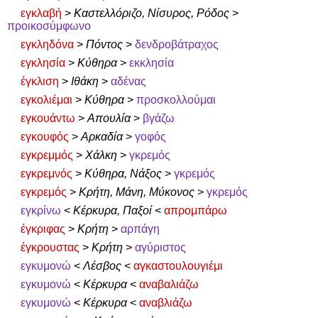
εγκλαβή
>
Καστελλόριζο, Νίσυρος, Ρόδος
>
προικοσύμφωνο
εγκληδόνα
>
Πόντος
>
δενδροβάτραχος
εγκλησία
>
Κύθηρα
>
εκκλησία
έγκλιση
>
Ιθάκη
>
αδένας
εγκολιέμαι
>
Κύθηρα
>
προσκολλούμαι
εγκουάντω
>
Απουλία
>
βγάζω
εγκουφός
>
Αρκαδία
>
γοφός
εγκρεμμός
>
Χάλκη
>
γκρεμός
εγκρεμνός
>
Κύθηρα, Νάξος
>
γκρεμός
εγκρεμός
>
Κρήτη, Μάνη, Μύκονος
>
γκρεμός
εγκρίνω
<
Κέρκυρα, Παξοί
<
απρομπάρω
έγκριφας
>
Κρήτη
>
αρπάγη
έγκρουστας
>
Κρήτη
>
αγύριστος
εγκυμονώ
<
Λέσβος
<
αγκαστουλουγιέμι
εγκυμονώ
<
Κέρκυρα
<
αναβαλιάζω
εγκυμονώ
<
Κέρκυρα
<
αναβλιάζω