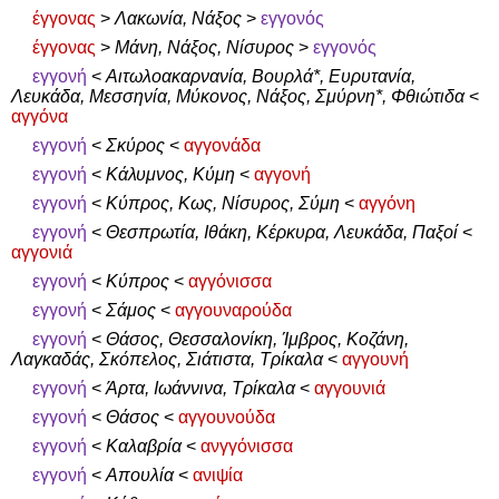
έγγονας
>
Λακωνία, Νάξος
>
εγγονός
έγγονας
>
Μάνη, Νάξος, Νίσυρος
>
εγγονός
εγγονή
<
Αιτωλοακαρνανία, Βουρλά*, Ευρυτανία,
Λευκάδα, Μεσσηνία, Μύκονος, Νάξος, Σμύρνη*, Φθιώτιδα
<
αγγόνα
εγγονή
<
Σκύρος
<
αγγονάδα
εγγονή
<
Κάλυμνος, Κύμη
<
αγγονή
εγγονή
<
Κύπρος, Κως, Νίσυρος, Σύμη
<
αγγόνη
εγγονή
<
Θεσπρωτία, Ιθάκη, Κέρκυρα, Λευκάδα, Παξοί
<
αγγονιά
εγγονή
<
Κύπρος
<
αγγόνισσα
εγγονή
<
Σάμος
<
αγγουναρούδα
εγγονή
<
Θάσος, Θεσσαλονίκη, Ίμβρος, Κοζάνη,
Λαγκαδάς, Σκόπελος, Σιάτιστα, Τρίκαλα
<
αγγουνή
εγγονή
<
Άρτα, Ιωάννινα, Τρίκαλα
<
αγγουνιά
εγγονή
<
Θάσος
<
αγγουνούδα
εγγονή
<
Καλαβρία
<
ανγγόνισσα
εγγονή
<
Απουλία
<
ανιψία