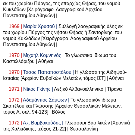
εκ του χωρίου Πύργος, της επαρχίας Θήρας, του νομού
Κυκλάδων [Χειρόγραφο Λαογραφικού Αρχείου
Πανεπιστημίου Αθηνών] |
1969 |
Μαρία Χρυσού |
Συλλογή λαογραφικής ύλης εκ
του χωρίου Πύργος της νήσου Θήρας ή Σαντορίνης, του
νομού Κυκλάδων [Χειρόγραφο Λαογραφικού Αρχείου
Πανεπιστημίου Αθηνών] |
1970 |
Μιχαήλ Κομνηνός |
Το γλωσσικό ιδίωμα του
Καστελλόριζου | Αθήναι
1970 |
Τάσος Παπαποστόλου |
Η γλώσσα της Αιδηψού-
Ιστιαίας [Αρχείον Ευβοϊκών Μελετών, τόμος ΙΣΤ] | Αθήναι
1971 |
Νίκος Γκίνης |
Λεξικό Αλβανοελληνικό | Τίρανα
1972 |
Αδαμάντιος Σάμψων |
Το γλωσσικόν ιδίωμα
Σκοπέλου και Γλώσσης [Αρχείον Θεσσαλικών Μελετών,
τόμος Α, σελ. 94-123] | Βόλος
1972 |
Αχ. Βαμβακούδης |
Γλωσσάρι Βασιλικών [Χρονικά
της Χαλκιδικής, τεύχος 21-22] | Θεσσαλονίκη