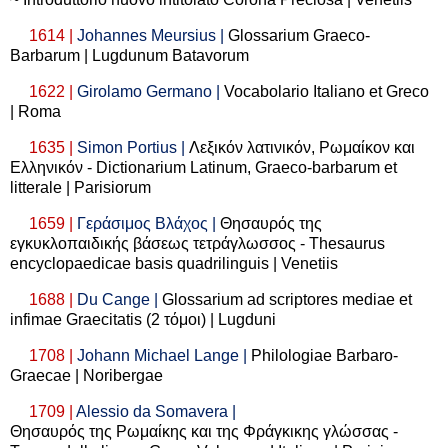
1614 |
Johannes Meursius |
Glossarium Graeco-
Barbarum | Lugdunum Batavorum
1622 |
Girolamo Germano |
Vocabolario Italiano et Greco
| Roma
1635 |
Simon Portius |
Λεξικόν
λατινικόν
,
Ρωμαίκον
και
Ελληνικόν
- Dictionarium Latinum, Graeco-barbarum et
litterale | Parisiorum
1659 |
Γεράσιμος
Βλάχος
|
Θησαυρός
της
εγκυκλοπαιδικής
βάσεως
τετράγλωσσος
- Thesaurus
encyclopaedicae basis quadrilinguis | Venetiis
1688 |
Du Cange |
Glossarium ad scriptores mediae et
infimae Graecitatis (2
τόμοι
) | Lugduni
1708 |
Johann Michael Lange |
Philologiae Barbaro-
Graecae | Noribergae
1709 |
Alessio da Somavera |
Θησαυρός
της
Ρωμαίκης
και
της
Φράγκικης
γλώσσας
-