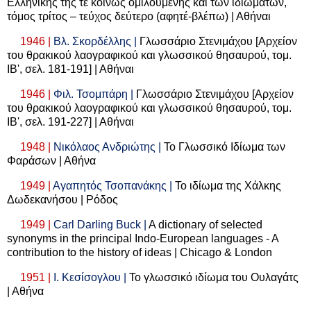
Ελληνικής της τε κοινώς ομιλουμένης και των ιδιωμάτων,
τόμος τρίτος – τεύχος δεύτερο (αφητέ-βλέπω) | Αθήναι
1946 |
Βλ. Σκορδέλλης |
Γλωσσάριο Στενιμάχου [Αρχείον
του θρακικού λαογραφικού και γλωσσικού θησαυρού, τομ.
ΙΒ', σελ. 181-191] | Αθήναι
1946 |
Φιλ. Τσομπάρη |
Γλωσσάριο Στενιμάχου [Αρχείον
του θρακικού λαογραφικού και γλωσσικού θησαυρού, τομ.
ΙΒ', σελ. 191-227] | Αθήναι
1948 |
Νικόλαος Ανδριώτης |
Το Γλωσσικό Ιδίωμα των
Φαράσων | Αθήνα
1949 |
Αγαπητός Τσοπανάκης |
Το ιδίωμα της Χάλκης
Δωδεκανήσου | Ρόδος
1949 |
Carl Darling Buck |
A dictionary of selected
synonyms in the principal Indo-European languages - A
contribution to the history of ideas | Chicago & London
1951 |
Ι. Κεσίσογλου |
Το γλωσσικό ιδίωμα του Ουλαγάτς
| Αθήνα