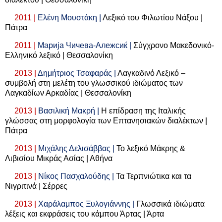
2011 |
Ελένη Μουστάκη |
Λεξικό του Φιλωτίου Νάξου |
Πάτρα
2011 |
Марија Чичева-Алежсиќ |
Σύγχρονο Μακεδονικό-
Ελληνικό λεξικό | Θεσσαλονίκη
2013 |
Δημήτριος Τσαφαράς |
Λαγκαδινό Λεξικό –
συμβολή στη μελέτη του γλωσσικού ιδιώματος των
Λαγκαδίων Αρκαδίας | Θεσσαλονίκη
2013 |
Βασιλική Μακρή |
Η επίδραση της Ιταλικής
γλώσσας στη μορφολογία των Επτανησιακών διαλέκτων |
Πάτρα
2013 |
Μιχάλης Δελισάββας |
Το λεξικό Μάκρης &
Λιβισίου Μικράς Ασίας | Αθήνα
2013 |
Νίκος Πασχαλούδης |
Τα Τερπνιώτικα και τα
Νιγριτινά | Σέρρες
2013 |
Χαράλαμπος Ξυλογιάννης |
Γλωσσικά ιδιώματα
λέξεις και εκφράσεις του κάμπου Άρτας | Άρτα