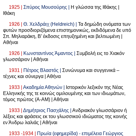
1925 |
Σπύρος Μουσούρης |
Η γλώσσα της Ιθάκης |
Ιθάκη
1926 |
Θ. Χελδράιχ (
Heldreich
) |
Τα δημώδη ονόματα των
φυτών προσδιοριζόμενα επιστημονικώς, εκδιδόμενα δε υπό
Σπ. Μηλιαράκη, Β’ έκδοσις επηυξημένη και βελτιωμένη |
Αθήναι
1926 |
Κωνσταντίνος Άμαντος |
Συμβολή εις το Χιακόν
γλωσσάριον | Αθήναι
1931 |
Πέτρος Βλαστός |
Συνώνυμα και συγγενικά –
τέχνες και σύνεργα | Αθήνα
1933 |
Ακαδημία Αθηνών |
Ιστορικόν λεξικόν της Νέας
Ελληνικής της τε κοινώς ομιλουμένης και των ιδιωμάτων,
τόμος πρώτος (Α-ΑΜ) | Αθήναι
1933 |
Δημήτριος Πασχάλης |
Ανδριακόν γλωσσάριον ή
λέξεις και φράσεις εκ του γλωσσικού ιδιώματος της κοινής
εν Άνδρω λαλιάς | Αθήναι
1933 -1934 |
Πρωία (εφημερίδα) - επιμέλεια Γεώργιος