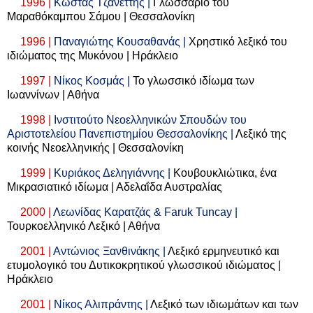
1996 |
Κώστας Τζανεττής |
Γλωσσάριο του
Μαραθόκαμπου Σάμου | Θεσσαλονίκη
1996 |
Παναγιώτης Κουσαθανάς |
Χρηστικό λεξικό του
ιδιώματος της Μυκόνου | Ηράκλειο
1997 |
Νίκος Κοσμάς |
Το γλωσσικό ιδίωμα των
Ιωαννίνων | Αθήνα
1998 |
Ινστιτούτο Νεοελληνικών Σπουδών του
Αριστοτελείου Πανεπιστημίου Θεσσαλονίκης |
Λεξικό της
κοινής Νεοελληνικής | Θεσσαλονίκη
1999 |
Κυριάκος Δεληγιάννης |
Κουβουκλιώτικα, ένα
Μικρασιατικό ιδίωμα | Αδελαΐδα Αυστραλίας
2000 |
Λεωνίδας Καρατζάς &
Faruk
Tuncay
|
Τουρκοελληνικό Λεξικό | Αθήνα
2001 |
Αντώνιος Ξανθινάκης |
Λεξικό ερμηνευτικό και
ετυμολογικό του Δυτικοκρητικού γλωσσικού ιδιώματος |
Ηράκλειο
2001 |
Νίκος Αλιπράντης |
Λεξικό των ιδιωμάτων και των