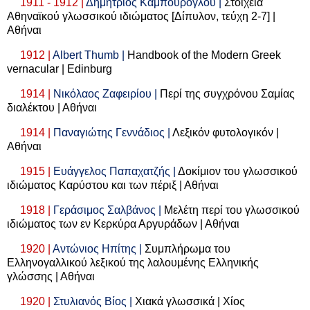
1911 - 1912 |
Δημήτριος Καμπούρογλου |
Στοιχεία
Αθηναϊκού γλωσσικού ιδιώματος [Δίπυλον, τεύχη 2-7] |
Αθήναι
1912 |
Albert Thumb |
Handbook of the Modern Greek
vernacular | Edinburg
1914 |
Νικόλαος Ζαφειρίου |
Περί της συγχρόνου Σαμίας
διαλέκτου | Αθήναι
1914 |
Παναγιώτης Γεννάδιος |
Λεξικόν φυτολογικόν |
Αθήναι
1915 |
Ευάγγελος Παπαχατζής |
Δοκίμιον του γλωσσικού
ιδιώματος Καρύστου και των πέριξ | Αθήναι
1918 |
Γεράσιμος Σαλβάνος |
Μελέτη περί του γλωσσικού
ιδιώματος των εν Κερκύρα Αργυράδων | Αθήναι
1920 |
Αντώνιος Ηπίτης |
Συμπλήρωμα του
Ελληνογαλλικού λεξικού της λαλουμένης Ελληνικής
γλώσσης | Αθήναι
1920 |
Στυλιανός Βίος |
Χιακά γλωσσικά | Χίος