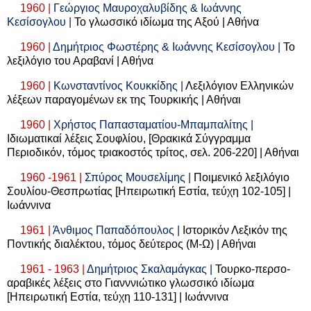
1960 |
Γεώργιος Μαυροχαλυβίδης & Ιωάννης
Κεσίσογλου |
Το γλωσσικό ιδίωμα της Αξού | Αθήνα
1960 |
Δημήτριος Φωστέρης & Ιωάννης Κεσίσογλου |
Το
λεξιλόγιο του Αραβανί | Αθήνα
1960 |
Κωνσταντίνος Κουκκίδης |
Λεξιλόγιον Ελληνικών
λέξεων παραγομένων εκ της Τουρκικής | Αθήναι
1960 |
Χρήστος Παπασταματίου-Μπαμπαλίτης |
Ιδιωματικαί λέξεις Σουφλίου, [Θρακικά Σύγγραμμα
Περιοδικόν, τόμος τριακοστός τρίτος, σελ. 206-220] | Αθήναι
1960 -1961 |
Σπύρος Μουσελίμης |
Ποιμενικό λεξιλόγιο
Σουλίου-Θεσπρωτίας [Ηπειρωτική Εστία, τεύχη 102-105] |
Ιωάννινα
1961 |
Άνθιμος Παπαδόπουλος |
Ιστορικόν Λεξικόν της
Ποντικής διαλέκτου, τόμος δεύτερος (Μ-Ω) | Αθήναι
1961 - 1963 |
Δημήτριος Σκαλαμάγκας |
Τουρκο-περσο-
αραβικές λέξεις στο Γιανννιώτικο γλωσσικό ιδίωμα
[Ηπειρωτική Εστία, τεύχη 110-131] | Ιωάννινα