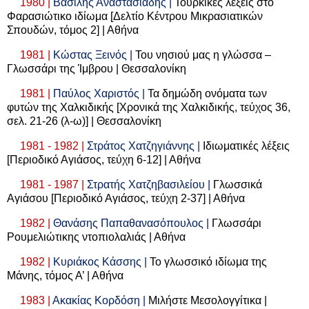
1980 |
Βασίλης Αναστασιάδης |
Τουρκικές λέξεις στο
Φαρασιώτικο ιδίωμα [Δελτίο Κέντρου Μικρασιατικών
Σπουδών, τόμος 2] | Αθήνα
1981 |
Κώστας Ξεινός |
Του νησιού μας η γλώσσα –
Γλωσσάρι της Ίμβρου | Θεσσαλονίκη
1981 |
Παύλος Χαριστός |
Τα δημώδη ονόματα των
φυτών της Χαλκιδικής [Χρονικά της Χαλκιδικής, τεύχος 36,
σελ. 21-26 (λ-ω)] | Θεσσαλονίκη
1981 - 1982 |
Στράτος Χατζηγιάννης |
Ιδιωματικές λέξεις
[Περιοδικό Αγιάσος, τεύχη 6-12] | Αθήνα
1981 - 1987 |
Στρατής Χατζηβασιλείου |
Γλωσσικά
Αγιάσου [Περιοδικό Αγιάσος, τεύχη 2-37] | Αθήνα
1982 |
Θανάσης Παπαθανασόπουλος |
Γλωσσάρι
Ρουμελιώτικης ντοπιολαλιάς | Αθήνα
1982 |
Κυριάκος Κάσσης |
Το γλωσσικό ιδίωμα της
Μάνης, τόμος Α’ | Αθήνα
1983 |
Ακακίας Κορδόση |
Μιλήστε Μεσολογγίτικα |