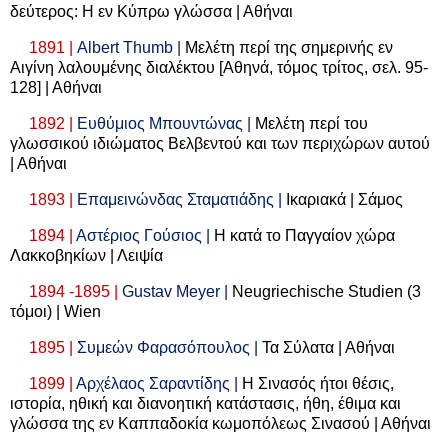
δεύτερος: Η εν Κύπρω γλώσσα | Αθήναι
1891 |
Albert
Thumb
|
Μελέτη περί της σημερινής εν
Αιγίνη λαλουμένης διαλέκτου [Αθηνά, τόμος τρίτος, σελ. 95-
128] | Αθήναι
1892 |
Ευθύμιος Μπουντώνας |
Μελέτη περί του
γλωσσικού ιδιώματος Βελβεντού και των περιχώρων αυτού
| Αθήναι
1893 |
Επαμεινώνδας Σταματιάδης |
Ικαριακά | Σάμος
1894 |
Αστέριος Γούσιος |
Η κατά το Παγγαίον χώρα
Λακκοβηκίων | Λειψία
1894 -1895 |
Gustav Meyer |
Neugriechische Studien (3
τόμοι
) | Wien
1895 |
Συμεών Φαρασόπουλος |
Τα Σύλατα | Αθήναι
1899 |
Αρχέλαος Σαραντίδης |
Η Σινασός ήτοι θέσις,
ιστορία, ηθική και διανοητική κατάστασις, ήθη, έθιμα και
γλώσσα της εν Καππαδοκία κωμοπόλεως Σινασού | Αθήναι