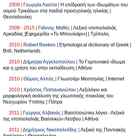
2009 |
Γεωργία Λιούτα |
Η επίδρασή των ιδιωμάτων του
νομού Τρικάλων στα παιδιά προσχολικής ηλικίας |
Θεσσαλονίκη
2009 - 2015 |
Γιάννης Μαθές |
Λεξικό ντοπιολαλιάς
Αρκαδίας [Εφημερίδα «
Το Μπουλιάρι
»] | Τρίπολη
2010 |
Robert Beekes |
Etymological dictionary of Greek |
Brill, Netherlands
2010 |
Δήμητρα Αγγελοπούλου |
Το Γορτυνιακό ιδίωμα
και η χρήση του στην εκπαίδευση | Αθήνα
2010 |
Θύμιος Αλπός |
Γλωσσάρι Μεσσηνίας |
Internet
2010 |
Χρήστος Παπαναγιώτου |
Λεξιλόγιο και
μορφολογική ανάλυση της γλωσσικής ποικιλίας του
Νεοχωρίου Υπάτης | Πάτρα
2011 |
Γιώργος Αλβανός |
Βασιλτσιώτκα λόγια - Λεξικό
της ντοπιολαλιάς Βασιλικών Λέσβου | Αθήνα
2011 |
Δημήτριος Νικοπολιτίδης |
Λεξικό της Ποντιακής
διαλέκτου | Θεσσαλονίκη