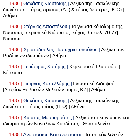
1986 |
Θανάσης Κωστάκης |
Λεξικό της Τσακώνικης
διαλέκτου – τόμος πρώτος (Α-Ι) & τόμος δεύτερος (Κ-Ο) |
Αθήνα
1986 |
Στέργιος Αποστόλου |
Το γλωσσικό ιδίωμα της
Νάουσας [περιοδικό Νιάουστα, τεύχος 35, σελ. 70-77] |
Νάουσα
1986 |
Χριστόδουλος Παπαχριστοδούλου |
Λεξικό των
Ροδίτικων ιδιωμάτων | Αθήνα
1987 |
Γεράσιμος Χυτήρης |
Κερκυραϊκό Γλωσσάρι |
Κέρκυρα
1987 |
Γιώργος Καπελλάρης |
Γλωσσικά Αιδηψού
[Αρχείον Ευβοϊκών Μελετών, τόμος ΚΖ] | Αθήνα
1987 |
Θανάσης Κωστάκης |
Λεξικό της Τσακώνικης
διαλέκτου –τόμος τρίτος (Π-Ω) | Αθήνα
1987 |
Κώστας Μαυρομμάτης |
Λεξικό τοπικών όρων και
ιδιωματισμών Καναλιών Καρδίτσας | Θεσσαλονίκη
1988 |
Αναστάσιος Καραναστάσης |
Ιστορικόν λεξικόν