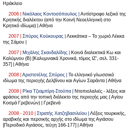
Ηράκλειο
2006 |
Νικόλαος Κοντοσόπουλος |
Αντίστροφο λεξικό της
Κρητικής διαλέκτου (από την Κοινή Νεοελληνική στο
Κρητικό ιδίωμα) | Αθήνα
2007 |
Σπύρος Κούκουρας |
Λεκκάτικα – Το χωριό Λέκκα
της Σάμου |
2007 |
Μιχάλης Σκανδαλίδης |
Κοινά διαλεκτικά Κω και
Καλύμνου (Β) [Καλυμνιακά Χρονικά, τόμος ΙΖ’, σελ. 331-
357] | Αθήνα
2008 |
Αριστοτέλης Σπύρος |
Το ελληνικό γλωσσικό
ιδίωμα της περιοχής Δελβίνου και Αγίων Σαράντα | Αθήνα
2008 |
Ρίκα Τζιαμπίρη-Στούπα |
Ντοπιολαλιές - λέξεις και
φράσεις από την τοπική διάλεκτο της περιοχής μας ( Αγίου
Κοσμά Γρεβενών) | Γρεβενά
2008 - 2010 |
Στρατής Χατζηβασιλείου |
Λέξεις τουρκικής,
αραβικής και περσικής αρχής στο ιδίωμα της Αγιάσου
[Περιοδικό Αγιάσος, τεύχη 166-177] | Αθήνα