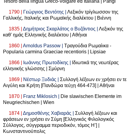
Tesoro della lingua Greco-Volgare ed Italiana | Parigi
1790 |
Γεώργιος Βεντότης |
Λεξικόν τρίγλωσσον της
Γαλλικής, Ιταλικής και Ρωμαϊκής διαλέκτου | Βιέννη
1835 |
Δημήτριος Σκαρλάτος ο Βυζάντιος |
Λεξικόν της
καθ' ημάς Ελληνικής διαλέκτου | Αθήναι
1860 |
Arnoldus Passow |
Τραγούδια
Ρωμαίικα
-
Popularia carmina Graeciae recentioris | Lipsiae
1866 |
Ιωάννης Πρωτοδίκης |
Ιδιωτικά της νεωτέρας
ελληνικής γλώσσης | Σμύρνη
1869 |
Νέστωρ Ξυδιάς |
Συλλογή λέξεων εν χρήσει εν τε
Αιγύλη και Κρήτη [Πανδώρα τεύχη 464-473] | Αθήναι
1870 |
Franz Miklosich |
Die slawischen Elemente im
Neugriechischen | Wien
1874 |
Δημοσθένης Χαβιαράς |
Συλλογή λέξεων και
φράσεων εν χρήσει εν Σύμη [Ελληνικός Φιλολογικός
Σύλλογος, σύγγραμμα περιοδικόν, τόμος Η’] |
Κωνσταντινούπολις