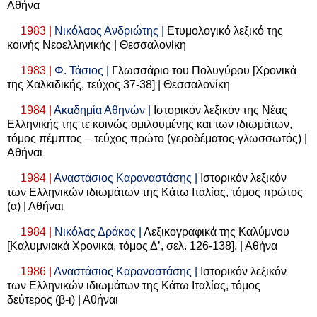
Αθήνα
1983 |
Νικόλαος Ανδριώτης |
Ετυμολογικό λεξικό της
κοινής Νεοελληνικής | Θεσσαλονίκη
1983 |
Φ. Τάσιος |
Γλωσσάριο του Πολυγύρου [Χρονικά
της Χαλκιδικής, τεύχος 37-38] | Θεσσαλονίκη
1984 |
Ακαδημία Αθηνών |
Ιστορικόν λεξικόν της Νέας
Ελληνικής της τε κοινώς ομιλουμένης και των ιδιωμάτων,
τόμος πέμπτος – τεύχος πρώτο (γεροδέματος-γλωσσωτός) |
Αθήναι
1984 |
Αναστάσιος Καραναστάσης |
Ιστορικόν λεξικόν
των Ελληνικών ιδιωμάτων της Κάτω Ιταλίας, τόμος πρώτος
(α) | Αθήναι
1984 |
Νικόλας Δράκος |
Λεξικογραφικά της Καλύμνου
[Καλυμνιακά Χρονικά, τόμος Δ’, σελ. 126-138]. | Αθήνα
1986 |
Αναστάσιος Καραναστάσης |
Ιστορικόν λεξικόν
των Ελληνικών ιδιωμάτων της Κάτω Ιταλίας, τόμος
δεύτερος (β-ι) | Αθήναι