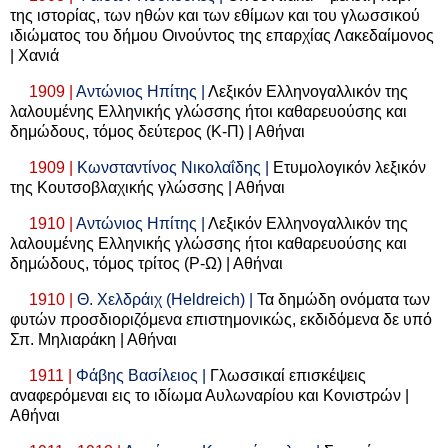
της ιστορίας, των ηθών και των εθίμων και του γλωσσικού
ιδιώματος του δήμου Οινούντος της επαρχίας Λακεδαίμονος
| Χανιά
1909 |
Αντώνιος Ηπίτης |
Λεξικόν Ελληνογαλλικόν της
λαλουμένης Ελληνικής γλώσσης ήτοι καθαρευούσης και
δημώδους, τόμος δεύτερος (Κ-Π) | Αθήναι
1909 |
Κωνσταντίνος Νικολαΐδης |
Ετυμολογικόν λεξικόν
της Κουτσοβλαχικής γλώσσης | Αθήναι
1910 |
Αντώνιος Ηπίτης |
Λεξικόν Ελληνογαλλικόν της
λαλουμένης Ελληνικής γλώσσης ήτοι καθαρευούσης και
δημώδους, τόμος τρίτος (Ρ-Ω) | Αθήναι
1910 |
Θ. Χελδράιχ (
Heldreich
) |
Τα δημώδη ονόματα των
φυτών προσδιοριζόμενα επιστημονικώς, εκδιδόμενα δε υπό
Σπ. Μηλιαράκη | Αθήναι
1911 |
Φάβης Βασίλειος |
Γλωσσικαί επισκέψεις
αναφερόμεναι εις το ιδίωμα Αυλωναρίου και Κονιστρών |
Αθήναι