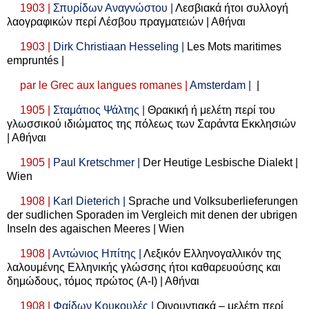
1903 |
Σπυρίδων Αναγνώστου |
Λεσβιακά ήτοι συλλογή
λαογραφικών περί Λέσβου πραγματειών | Αθήναι
1903 |
Dirk Christiaan Hesseling |
Les Mots maritimes
empruntés |
par le Grec aux langues romanes |
Amsterdam |
|
1905 |
Σταμάτιος Ψάλτης |
Θρακική ή μελέτη περί του
γλωσσικού ιδιώματος της πόλεως των Σαράντα Εκκλησιών
| Αθήναι
1905 |
Paul Kretschmer |
Der Heutige Lesbische Dialekt |
Wien
1908 |
Karl Dieterich |
Sprache und Volksuberlieferungen
der sudlichen Sporaden im Vergleich mit denen der ubrigen
Inseln des agaischen Meeres | Wien
1908 |
Αντώνιος Ηπίτης |
Λεξικόν Ελληνογαλλικόν της
λαλουμένης Ελληνικής γλώσσης ήτοι καθαρευούσης και
δημώδους, τόμος πρώτος (Α-Ι) | Αθήναι
1908 |
Φαίδων Κουκουλές |
Οινουντιακά – μελέτη περί