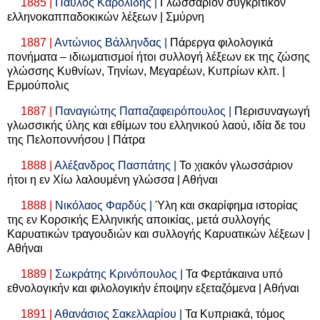
1885 |
Παύλος Καρολίδης |
Γλωσσάριον συγκριτικόν
ελληνοκαππαδοκικών λέξεων | Σμύρνη
1887 |
Αντώνιος Βάλληνδας |
Πάρεργα φιλολογικά
πονήματα – ιδιωματισμοί ήτοι συλλογή λέξεων εκ της ζώσης
γλώσσης Κυθνίων, Τηνίων, Μεγαρέων, Κυπρίων κλπ. |
Ερμούπολις
1887 |
Παναγιώτης Παπαζαφειρόπουλος |
Περισυναγωγή
γλωσσικής ύλης και εθίμων του ελληνικού λαού, ιδία δε του
της Πελοποννήσου | Πάτρα
1888 |
Αλέξανδρος Πασπάτης |
Το χιακόν γλωσσάριον
ήτοι η εν Χίω λαλουμένη γλώσσα | Αθήναι
1888 |
Νικόλαος Φαρδύς |
Ύλη και σκαρίφημα ιστορίας
της εν Κορσικής Ελληνικής αποικίας, μετά συλλογής
Καρυατικών τραγουδιών και συλλογής Καρυατικών λέξεων |
Αθήναι
1889 |
Σωκράτης Κρινόπουλος |
Τα Φερτάκαινα υπό
εθνολογικήν και φιλολογικήν έποψην εξεταζόμενα | Αθήναι
1891 |
Αθανάσιος Σακελλαρίου |
Τα Κυπριακά, τόμος