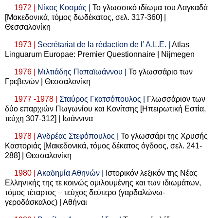
1972 |
Νίκος Κοσμάς |
Το γλωσσικό ιδίωμα του Λαγκαδά
[Μακεδονικά, τόμος δωδέκατος, σελ. 317-360] |
Θεσσαλονίκη
1973 |
Secrétariat de la rédaction de l’ A.L.E. |
Atlas
Linguarum Europae: Premier Questionnaire | Nijmegen
1976 |
Μιλτιάδης Παπαϊωάννου |
Το γλωσσάριο των
Γρεβενών | Θεσσαλονίκη
1977 -1978 |
Σταύρος Γκατσόπουλος |
Γλωσσάριον των
δύο επαρχιών Πωγωνίου και Κονίτσης [Ηπειρωτική Εστία,
τεύχη 307-312] | Ιωάννινα
1978 |
Ανδρέας Στεφόπουλος |
Το γλωσσάρι της Χρυσής
Καστοριάς [Μακεδονικά, τόμος δέκατος όγδοος, σελ. 241-
288] | Θεσσαλονίκη
1980 |
Ακαδημία Αθηνών |
Ιστορικόν λεξικόν της Νέας
Ελληνικής της τε κοινώς ομιλουμένης και των ιδιωμάτων,
τόμος τέταρτος – τεύχος δεύτερο (γαρδαλώνω-
γεροδάσκαλος) | Αθήναι