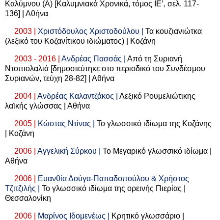
Καλύμνου (Α) [Καλυμνιακά Χρονικά, τόμος ΙΕ’, σελ. 117-
136] | Αθήνα
2003 |
Χριστόδουλος Χριστοδούλου |
Τα κουζιανιώτκα
(λεξικό του Κοζανίτικου ιδιώματος) | Κοζάνη
2003 - 2016 |
Ανδρέας Πασσάς |
Από τη Συριανή
Ντοπιολαλιά [δημοσιεύτηκε στο περιοδικό του Συνδέσμου
Συριανών, τεύχη 28-82] | Αθήνα
2004 |
Ανδρέας Καλαντζάκος |
Λεξικό Ρουμελιώτικης
λαϊκής γλώσσας | Αθήνα
2005 |
Κώστας Ντίνας |
Το γλωσσικό ιδίωμα της Κοζάνης
| Κοζάνη
2006 |
Αγγελική Σύρκου |
Το Μεγαρικό γλωσσικό ιδίωμα |
Αθήνα
2006 |
Ευανθία Δούγα-Παπαδοπούλου & Χρήστος
Τζιτζιλής |
Το γλωσσικό ιδίωμα της ορεινής Πιερίας |
Θεσσαλονίκη
2006 |
Μαρίνος Ιδομενέως |
Κρητικό γλωσσάριο |