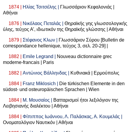
1874 |
Ηλίας Τσιτσέλης |
Γλωσσάριον Κεφαλονιάς |
Αθήναι
1876 |
Νικόλαος Πεταλάς |
Θηραϊκής γης γλωσσολογικής
ύλης, τεύχος Α’, ιδιωτικόν της Θηραϊκής γλώσσης | Αθήναι
1879 |
Στέφανος Κλων |
Γλωσσάριον
Σύρου
[
Bulletin
de
correspondance
hellenique
,
τεύχος
3,
σελ. 20-29] |
1882 |
Emile Legrand |
Nouveau dictionnaire grec
moderne-francais | Paris
1882 |
Αντώνιος
Βάλληνδας
|
Κυθνιακά
|
Ερμούπολις
1884 |
Franz Miklosich |
Die türkischen Elemente in den
südost- und osteuropäischen Sprachen | Wien
1884 |
Μ. Μουσαίος |
Βατταρισμοί ήτοι λεξιλόγιον της
Λειβησιανής διαλέκτου | Αθήναι
1884 |
Φίπιππος Ιωάννου, Λ. Παλάσκας, Α. Κουμελάς |
Ονοματολόγιον Ναυτικόν | Αθήναι