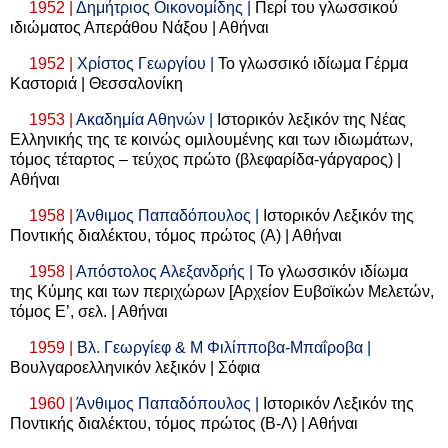
1952 |
Δημήτριος Οικονομίδης |
Περί του γλωσσικού
ιδιώματος Απεράθου Νάξου | Αθήναι
1952 |
Χρίστος Γεωργίου |
Το γλωσσικό ιδίωμα Γέρμα
Καστοριά | Θεσσαλονίκη
1953 |
Ακαδημία Αθηνών |
Ιστορικόν λεξικόν της Νέας
Ελληνικής της τε κοινώς ομιλουμένης και των ιδιωμάτων,
τόμος τέταρτος – τεύχος πρώτο (βλεφαρίδα-γάργαρος) |
Αθήναι
1958 |
Άνθιμος Παπαδόπουλος |
Ιστορικόν Λεξικόν της
Ποντικής διαλέκτου, τόμος πρώτος (Α) | Αθήναι
1958 |
Απόστολος Αλεξανδρής |
Το γλωσσικόν ιδίωμα
της Κύμης και των περιχώρων [Αρχείον Ευβοϊκών Μελετών,
τόμος Ε’, σελ. | Αθήναι
1959 |
Βλ. Γεωργίεφ & Μ Φιλίπποβα-Μπαΐροβα |
Βουλγαροελληνικόν λεξικόν | Σόφια
1960 |
Άνθιμος Παπαδόπουλος |
Ιστορικόν Λεξικόν της
Ποντικής διαλέκτου, τόμος πρώτος (Β-Λ) | Αθήναι