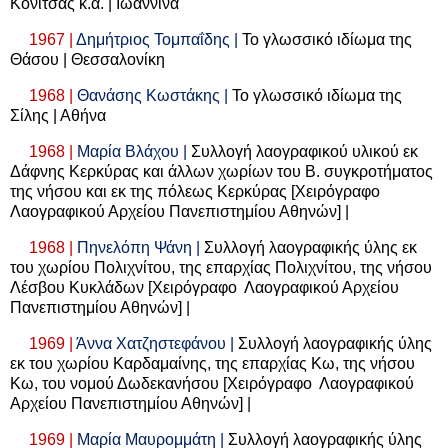
Κόνιτσας κ.ά. | Ιωάννινα
1967 |
Δημήτριος Τομπαΐδης |
Το γλωσσικό ιδίωμα της
Θάσου | Θεσσαλονίκη
1968 |
Θανάσης Κωστάκης |
Το γλωσσικό ιδίωμα της
Σίλης | Αθήνα
1968 |
Μαρία Βλάχου |
Συλλογή λαογραφικού υλικού εκ
Δάφνης Κερκύρας και άλλων χωρίων του Β. συγκροτήματος
της νήσου και εκ της πόλεως Κερκύρας [Χειρόγραφο
Λαογραφικού Αρχείου Πανεπιστημίου Αθηνών] |
1968 |
Πηνελόπη Ψάνη |
Συλλογή λαογραφικής ύλης εκ
του χωρίου Πολιχνίτου, της επαρχίας Πολιχνίτου, της νήσου
Λέσβου Κυκλάδων [Χειρόγραφο Λαογραφικού Αρχείου
Πανεπιστημίου Αθηνών] |
1969 |
Άννα Χατζηστεφάνου |
Συλλογή λαογραφικής ύλης
εκ του χωρίου Καρδαμαίνης, της επαρχίας Κω, της νήσου
Κω, του νομού Δωδεκανήσου [Χειρόγραφο Λαογραφικού
Αρχείου Πανεπιστημίου Αθηνών] |
1969 |
Μαρία Μαυρομμάτη |
Συλλογή λαογραφικής ύλης