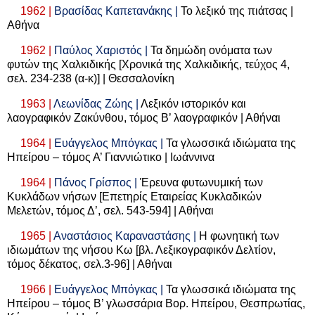
1962 |
Βρασίδας Καπετανάκης |
Το λεξικό της πιάτσας |
Αθήνα
1962 |
Παύλος Χαριστός |
Τα δημώδη ονόματα των
φυτών της Χαλκιδικής [Χρονικά της Χαλκιδικής, τεύχος 4,
σελ. 234-238 (α-κ)] | Θεσσαλονίκη
1963 |
Λεωνίδας Ζώης |
Λεξικόν ιστορικόν και
λαογραφικόν Ζακύνθου, τόμος Β’ λαογραφικόν | Αθήναι
1964 |
Ευάγγελος Μπόγκας |
Τα γλωσσικά ιδιώματα της
Ηπείρου – τόμος Α’ Γιαννιώτικο | Ιωάννινα
1964 |
Πάνος Γρίσπος |
Έρευνα φυτωνυμική των
Κυκλάδων νήσων [Επετηρίς Εταιρείας Κυκλαδικών
Μελετών, τόμος Δ’, σελ. 543-594] | Αθήναι
1965 |
Αναστάσιος Καραναστάσης |
Η φωνητική των
ιδιωμάτων της νήσου Κω [βλ. Λεξικογραφικόν Δελτίον,
τόμος δέκατος, σελ.3-96] | Αθήναι
1966 |
Ευάγγελος Μπόγκας |
Τα γλωσσικά ιδιώματα της
Ηπείρου – τόμος Β’ γλωσσάρια Βορ. Ηπείρου, Θεσπρωτίας,