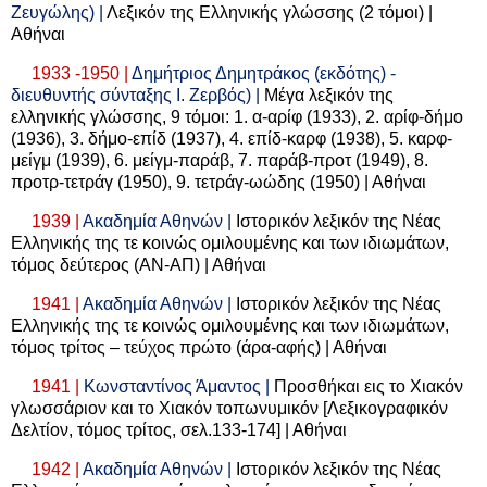
Ζευγώλης) |
Λεξικόν της Ελληνικής γλώσσης (2 τόμοι) |
Αθήναι
1933 -1950 |
Δημήτριος Δημητράκος (εκδότης) -
διευθυντής σύνταξης Ι. Ζερβός) |
Μέγα λεξικόν της
ελληνικής γλώσσης, 9 τόμοι: 1. α-αρίφ (1933), 2. αρίφ-δήμο
(1936), 3. δήμο-επίδ (1937), 4. επίδ-καρφ (1938), 5. καρφ-
μείγμ (1939), 6. μείγμ-παράβ, 7. παράβ-προτ (1949), 8.
προτρ-τετράγ (1950), 9. τετράγ-ωώδης (1950) | Αθήναι
1939 |
Ακαδημία Αθηνών |
Ιστορικόν λεξικόν της Νέας
Ελληνικής της τε κοινώς ομιλουμένης και των ιδιωμάτων,
τόμος δεύτερος (ΑΝ-ΑΠ) | Αθήναι
1941 |
Ακαδημία Αθηνών |
Ιστορικόν λεξικόν της Νέας
Ελληνικής της τε κοινώς ομιλουμένης και των ιδιωμάτων,
τόμος τρίτος – τεύχος πρώτο (άρα-αφής) | Αθήναι
1941 |
Κωνσταντίνος Άμαντος |
Προσθήκαι εις το Χιακόν
γλωσσάριον και το Χιακόν τοπωνυμικόν [Λεξικογραφικόν
Δελτίον, τόμος τρίτος, σελ.133-174] | Αθήναι
1942 |
Ακαδημία Αθηνών |
Ιστορικόν λεξικόν της Νέας