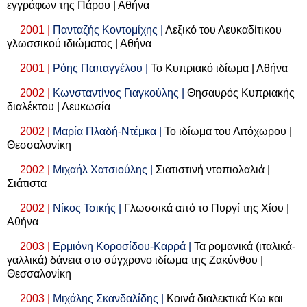
εγγράφων της Πάρου | Αθήνα
2001 |
Πανταζής Κοντομίχης |
Λεξικό του Λευκαδίτικου
γλωσσικού ιδιώματος | Αθήνα
2001 |
Ρόης Παπαγγέλου |
Το Κυπριακό ιδίωμα | Αθήνα
2002 |
Κωνσταντίνος Γιαγκούλης |
Θησαυρός Κυπριακής
διαλέκτου | Λευκωσία
2002 |
Μαρία Πλαδή-Ντέμκα |
Το ιδίωμα του Λιτόχωρου |
Θεσσαλονίκη
2002 |
Μιχαήλ Χατσιούλης |
Σιατιστινή ντοπιολαλιά |
Σιάτιστα
2002 |
Νίκος Τσικής |
Γλωσσικά από το Πυργί της Χίου |
Αθήνα
2003 |
Ερμιόνη Κοροσίδου-Καρρά |
Τα ρομανικά (ιταλικά-
γαλλικά) δάνεια στο σύγχρονο ιδίωμα της Ζακύνθου |
Θεσσαλονίκη
2003 |
Μιχάλης Σκανδαλίδης |
Κοινά διαλεκτικά Κω και