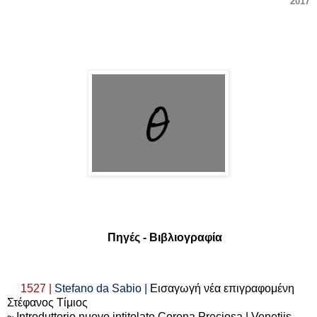
2017
Πηγές - Βιβλιογραφία
1527 |
Stefano
da
Sabio
|
Εισαγωγή νέα επιγραφομένη
Στέφανος Τίμιος
~
Introduttorio
nuovo
intitolato
Corona
Preciosa
| Venetiis