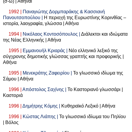
(σ-ω) | Αθήναι
1992 |
Παναγιώτης Δορμπαράκης & Κασσιανή
Πανουτσοπούλου |
Η περιοχή της Ευρωστίνης Κορινθίας –
ιστορία, λαογραφία, γλώσσα | Αθήνα
1994 |
Νικόλαος Κοντοσόπουλος |
Διάλεκτοι και ιδιώματα
της Νέας Ελληνικής | Αθήνα
1995 |
Εμμανουήλ Κριαράς |
Νέο ελληνικό λεξικό της
σύγχρονης δημοτικής γλώσσας γραπτής και προφορικής |
Αθήνα
1995 |
Μενεκράτης Ζαφειρίου |
Το γλωσσικό ιδίωμα της
Σάμου | Αθήνα
1996 |
Απόστολος Σαχίνης |
Το Καστοριανό γλωσσάρι |
Καστοριά
1996 |
Δημήτρης Κόμης |
Κυθηραϊκό Λεξικό | Αθήνα
1996 |
Κώστας Λιάπης |
Το γλωσσικό ιδίωμα του Πηλίου
| Βόλος