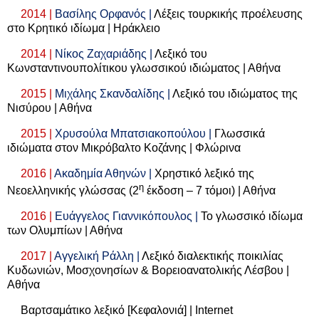
2014 |
Βασίλης Ορφανός |
Λέξεις τουρκικής προέλευσης
στο Κρητικό ιδίωμα | Ηράκλειο
2014 |
Νίκος Ζαχαριάδης |
Λεξικό του
Κωνσταντινουπολίτικου γλωσσικού ιδιώματος | Αθήνα
2015 |
Μιχάλης Σκανδαλίδης |
Λεξικό του ιδιώματος της
Νισύρου | Αθήνα
2015 |
Χρυσούλα Μπατσιακοπούλου |
Γλωσσικά
ιδιώματα στον Μικρόβαλτο Κοζάνης | Φλώρινα
2016 |
Ακαδημία Αθηνών |
Χρηστικό λεξικό της
η
Νεοελληνικής γλώσσας (2
έκδοση – 7 τόμοι) | Αθήνα
2016 |
Ευάγγελος Γιαννικόπουλος |
Το γλωσσικό ιδίωμα
των Ολυμπίων | Αθήνα
2017 |
Αγγελική Ράλλη |
Λεξικό διαλεκτικής ποικιλίας
Κυδωνιών, Μοσχονησίων & Βορειοανατολικής Λέσβου |
Αθήνα
Βαρτσαμάτικο λεξικό [Κεφαλονιά] |
Internet