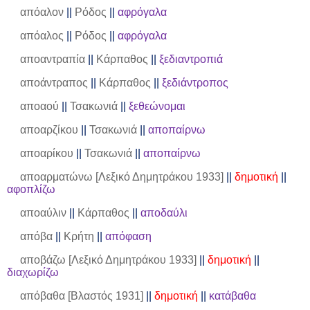
απόαλον
||
Ρόδος
||
αφρόγαλα
απόαλος
||
Ρόδος
||
αφρόγαλα
αποαντραπία
||
Κάρπαθος
||
ξεδιαντροπιά
αποάντραπος
||
Κάρπαθος
||
ξεδιάντροπος
αποαού
||
Τσακωνιά
||
ξεθεώνομαι
αποαρζίκου
||
Τσακωνιά
||
αποπαίρνω
αποαρίκου
||
Τσακωνιά
||
αποπαίρνω
αποαρματώνω [Λεξικό Δημητράκου 1933]
||
δημοτική
||
αφοπλίζω
αποαύλιν
||
Κάρπαθος
||
αποδαύλι
απόβα
||
Κρήτη
||
απόφαση
αποβάζω [Λεξικό Δημητράκου 1933]
||
δημοτική
||
διαχωρίζω
απόβαθα [Βλαστός 1931]
||
δημοτική
||
κατάβαθα