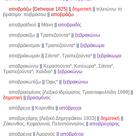
αποβράζω [Deheque 1825]
||
δημοτική
||
τελειώνω το
βράσιμο: ποβράσου
||
αποβράζω
αποβραϊδιού
||
Μάνη
||
αποβραδίς
αποβρακίζω
||
Τραπεζούντα*
||
ξεβρακώνω
αποβράκισμαν
||
Τραπεζούντα*
||
ξεβράκωμα
αποβράκωμαν
||
Σάντα*, Τραπεζούντα*
||
ξεβράκωμα
αποβρακώνω
||
Κερασούντα*, Κοτύωρα*, Σάντα*,
Τραπεζούντα*, Χαλδια*
||
ξεβρακώνω
αποβρακωτίζω
||
Όφις*
||
ξεβρακώνω
αποβρασμένος [Λεξικό Ιδρύματος Τριανταφυλλίδη 1998]
||
δημοτική
||
βρασμένος
απόβρεχα
||
Κορινθία
||
απόβροχα
αποβρεχάρης [Λεξικό Δημητράκου 1933]
||
δημοτική
||
Ζάκυνθος, Κεφαλονιά, Πελοπόννησος
||
αποβροχάρης
αποβρέχια
||
Αμοργός
||
αποβρόχια