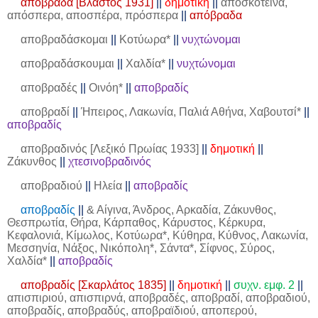
απόβραδα [Βλαστός 1931]
||
δημοτική
||
αποσκότεινα,
απόσπερα, αποσπέρα, πρόσπερα
||
απόβραδα
αποβραδάσκομαι
||
Κοτύωρα*
||
νυχτώνομαι
αποβραδάσκουμαι
||
Χαλδία*
||
νυχτώνομαι
αποβραδές
||
Οινόη*
||
αποβραδίς
αποβραδί
||
Ήπειρος, Λακωνία, Παλιά Αθήνα, Χαβουτσί*
||
αποβραδίς
αποβραδινός [Λεξικό Πρωίας 1933]
||
δημοτική
||
Ζάκυνθος
||
χτεσινοβραδινός
αποβραδιού
||
Ηλεία
||
αποβραδίς
αποβραδίς
||
& Αίγινα, Άνδρος, Αρκαδία, Ζάκυνθος,
Θεσπρωτία, Θήρα, Κάρπαθος, Κάρυστος, Κέρκυρα,
Κεφαλονιά, Κίμωλος, Κοτύωρα*, Κύθηρα, Κύθνος, Λακωνία,
Μεσσηνία, Νάξος, Νικόπολη*, Σάντα*, Σίφνος, Σύρος,
Χαλδία*
||
αποβραδίς
αποβραδίς [Σκαρλάτος 1835]
||
δημοτική
||
συχν. εμφ. 2
||
απισπιριού, απισπιρνά, αποβραδές, αποβραδί, αποβραδιού,
αποβραδίς, αποβραδύς, αποβραϊδιού, αποπερού,