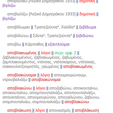
αποβιγλάω [Λεξικό Δημητράκου 1933]
||
δημοτική
||
βιγλιζω
αποβιγλίζω [Λεξικό Δημητράκου 1933]
||
δημοτική
||
βιγλίζω
αποβίδωμαν
||
Τραπεζούντα*, Χαλδία*
||
ξεβίδωμα
αποβιδώνω
||
Σάντα*, Τραπεζούντα*
||
ξεβιδώνω
αποβίω
||
Κάρπαθος
||
εξαντλούμαι
αποβλακωμένος
||
λόγιο
||
συχν. εμφ. 2
||
ζαβλακουμένους, ζαβλακωμένος, ζαβωμένος,
ζαμπλακουμένπυς, ντότσας, ντότσκαρους, ντότσκας,
σακκουλοτζιοιμιστός, χαωμένος
||
αποβλακωμένος
αποβλακώνομαι
||
λόγιο
||
απουμουρώνουμι,
ντρουβαλιάζω
||
αποβλακώνομαι
αποβλακώνω
||
λόγιο
||
αποζαβώνω, αποκουταίνω,
αποκουτιαίνω, απομπουνταλιάζω, αποπουνταλιάζω,
απουκταίνου, απουμουρώνου, αποχαϊλώνου, ζαβώνω,
σιομπουταλιάω, σομπουταλιάζω
||
αποβλακώνω
αποβλάκωση
||
λόγιο
||
απουκατμός
||
αποβλάκωση