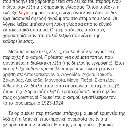
που προηγείται χαρακτηρίζεται στα λεξικά του περασμένου
αιώνα, σαν λέξη της δημοτικής γλώσσας. Όπου υπάρχει η
ένδειξη
λόγιο
σημαίνει πως η λέξη είναι λόγιο δάνειο, δεν
έχει διασωθεί δηλαδή αγράμματα στο στόμα του λαού. Οι
λόγιες λέξεις μπήκαν στη λαϊκή γλώσσα από το εθνικό
εκπαιδευτικό σύστημα. Οι περισσότερες από αυτές
χαρακτηρίζονταν στα παλιά λεξικά σαν λέξεις της
καθαρεύουσας.
Μετά τις διαλεκτικές λέξεις
, ακολουθούν
γεωγραφικές
περιοχές ή οικισμοί. Πρόκειται για ονόματα τόπων που
συναντιέται η διαλεκτική λέξη (της διπλανής εγγραφής). Έτσι
για τη λέξη «
αβασκαμός
» βλέπουμε πως είναι (ή ήταν) σε
χρήση σε:
Αιτωλοακαρνανία, Αργολίδα, Αχαΐα, Βοιωτία,
Ζάκυνθος, Λευκάδα, Μαγνησία, Μάνη, Παξοί, Σκόπελος,
Φθιώτιδα
. Αν δίπλα στον τόπο σημειώνεται αστερίσκος (*),
όπως π.χ. Αδριανούπολη* ή Τραπεζούντα*, αυτό δηλώνει
πως οι χριστιανοί Ρωμιοί του οικισμού εγκατέλειψαν τον
τόπο τους μέχρι το 1923-1924.
Σε ορισμένες περιπτώσεις υπάρχει μια μικρή ερμηνεία της
λέξης ή η λατινική επιστημονική ονομασία της (για τη
χλωρίδα και την πανίδα). Επίσης για ορισμένες βασικές