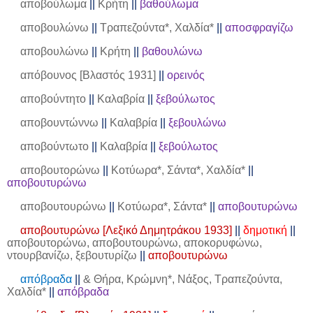
αποβούλωμα
||
Κρήτη
||
βαθούλωμα
αποβουλώνω
||
Τραπεζούντα*, Χαλδία*
||
αποσφραγίζω
αποβουλώνω
||
Κρήτη
||
βαθουλώνω
απόβουνος [Βλαστός 1931]
||
ορεινός
αποβούντητο
||
Καλαβρία
||
ξεβούλωτος
αποβουντώννω
||
Καλαβρία
||
ξεβουλώνω
αποβούντωτο
||
Καλαβρία
||
ξεβούλωτος
αποβουτορώνω
||
Κοτύωρα*, Σάντα*, Χαλδία*
||
αποβουτυρώνω
αποβουτουρώνω
||
Κοτύωρα*, Σάντα*
||
αποβουτυρώνω
αποβουτυρώνω [Λεξικό Δημητράκου 1933]
||
δημοτική
||
αποβουτορώνω, αποβουτουρώνω, αποκορυφώνω,
ντουρβανίζω, ξεβουτυρίζω
||
αποβουτυρώνω
απόβραδα
||
& Θήρα, Κρώμνη*, Νάξος, Τραπεζούντα,
Χαλδία*
||
απόβραδα