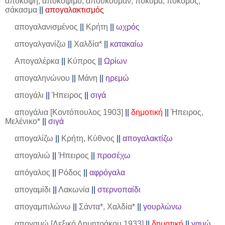
απόκοψη, αποκόψιμο, απούκουμαν, πόκομα, ποκομός,
σάκασμα
||
απογαλακτισμός
απογαλανισμένος
||
Κρήτη
||
ωχρός
απογαλγανίζω
||
Χαλδία*
||
κατακαίω
Απογαλέρκα
||
Κύπρος
||
Ωρίων
απογαληνώνου
||
Μάνη
||
ηρεμώ
απογάλι
||
Ήπειρος
||
σιγά
απογάλια [Κοντόπουλος 1903]
||
δημοτική
||
Ήπειρος,
Μελένικο*
||
σιγά
απογαλίζω
||
Κρήτη, Κύθνος
||
απογαλακτίζω
απογαλιώ
||
Ήπειρος
||
προσέχω
απόγαλος
||
Ρόδος
||
αφρόγαλα
απογαμίδι
||
Λακωνία
||
στερνοπαίδι
απογαμπιλώνω
||
Σάντα*, Χαλδία*
||
γουρλώνω
απογαμώ [Λεξικό Δημητράκου 1933]
||
δημοτική
||
γαμώ