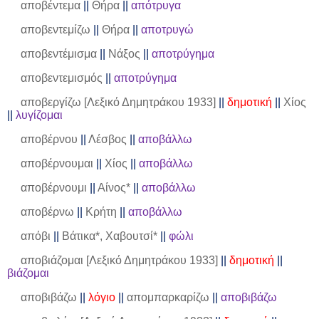
αποβέντεμα
||
Θήρα
||
απότρυγα
αποβεντεμίζω
||
Θήρα
||
αποτρυγώ
αποβεντέμισμα
||
Νάξος
||
αποτρύγημα
αποβεντεμισμός
||
αποτρύγημα
αποβεργίζω [Λεξικό Δημητράκου 1933]
||
δημοτική
||
Χίος
||
λυγίζομαι
αποβέρνου
||
Λέσβος
||
αποβάλλω
αποβέρνουμαι
||
Χίος
||
αποβάλλω
αποβέρνουμι
||
Αίνος*
||
αποβάλλω
αποβέρνω
||
Κρήτη
||
αποβάλλω
απόβι
||
Βάτικα*, Χαβουτσί*
||
φώλι
αποβιάζομαι [Λεξικό Δημητράκου 1933]
||
δημοτική
||
βιάζομαι
αποβιβάζω
||
λόγιο
||
απομπαρκαρίζω
||
αποβιβάζω