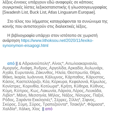
λέξεις-έννοιες υπάρχουν εδώ αναφορές σε κάποιες
συγκριτικές λίστες λεξικοστατιστικής ή γλωσσογεωγραφίας
[
Swadesh
List
, Buck List, Atlas Linguarum Europae].
Στο τέλος του λήμματος καταγράφονται τα συνώνυμα της
κοινής που αντιστοιχούν στις διαλεκτικές λέξεις.
Η βιβλιογραφία υπάρχει στον ιστότοπο σε χωριστή
ανάρτηση
https://www.lithoksou.net/2020/11/lexiko-
synonymon-eisagogi.html
από
||
& Αδριανούπολη*, Αίνος*, Αιτωλοακαρνανία,
Αμοργός, Ανάφη, Άνδρος, Αργολίδα, Αρκαδία, Αυλωνάρι,
Αχαΐα, Ευρυτανία, Ζάκυνθος, Ηλεία, Θεσπρωτία, Θήρα,
Ιθάκη, Ικαρία, Ιωάννινα, Κάλυμνος, Κάρπαθος, Κάρυστος,
Κάσος, Καστελλόριζο, Κέα, Κέρκυρα, Κεφαλονιά, Κίμωλος,
Κονίστρες, Κορινθία, Κοτύωρα*, Κρήτη, Κύθηρα, Κύθνος,
Κύμη, Κύπρος, Κως, Λακωνία, Λάρισα, Λέρος, Λευκάδα,
Λιβίσι*, Μάνη, Μεσσηνία, Μήλος, Νάξος, Νίσυρος, Παξοί,
Ρόδος, Σαράντα Εκκλησιές*, Σέρρες, Σίλλη*, Σίφνος,
Σκύρος, Σύμη, Σύρος, Τραπεζούντα*, Τσακήλι*, Φάρασα*,
Χαλδία*, Χάλκη, Χίος
||
από