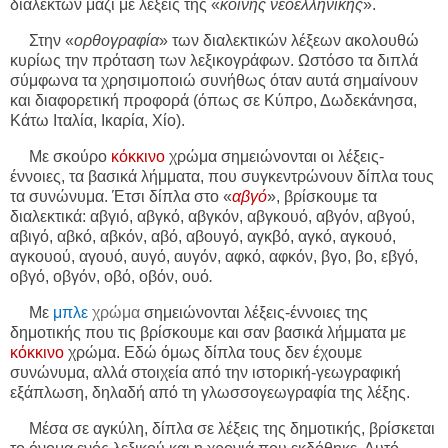
διαλέκτων μαζί με λέξεις της «
κοινής νεοελληνικής
».
Στην «
ορθογραφία
» των διαλεκτικών λέξεων ακολουθώ
κυρίως την πρόταση των λεξικογράφων. Ωστόσο τα διπλά
σύμφωνα τα χρησιμοποιώ συνήθως όταν αυτά σημαίνουν
και διαφορετική προφορά (όπως σε Κύπρο, Δωδεκάνησα,
Κάτω Ιταλία, Ικαρία, Χίο).
Με σκούρο
κόκκινο
χρώμα σημειώνονται οι λέξεις-
έννοιες, τα βασικά λήμματα, που συγκεντρώνουν δίπλα τους
τα συνώνυμα. Έτσι δίπλα στο «
αβγό
», βρίσκουμε τα
διαλεκτικά: αβγιό, αβγκό, αβγκόν, αβγκουό, αβγόν, αβγού,
αβιγό, αβκό, αβκόν, αβό, αβουγό, αγκβό, αγκό, αγκουό,
αγκουού, αγουό, αυγό, αυγόν, αφκό, αφκόν, βγο, βο, εβγό,
οβγό, οβγόν, οβό, οβόν, ουό
.
Με
μπλε
χρώμα
σημειώνονται λέξεις-έννοιες της
δημοτικής που τις βρίσκουμε και σαν βασικά λήμματα με
κόκκινο
χρώμα. Εδώ όμως δίπλα τους δεν έχουμε
συνώνυμα, αλλά στοιχεία από την ιστορική-γεωγραφική
εξάπλωση, δηλαδή από τη γλωσσογεωγραφία της λέξης.
Μέσα σε αγκύλη, δίπλα σε λέξεις της δημοτικής, βρίσκεται