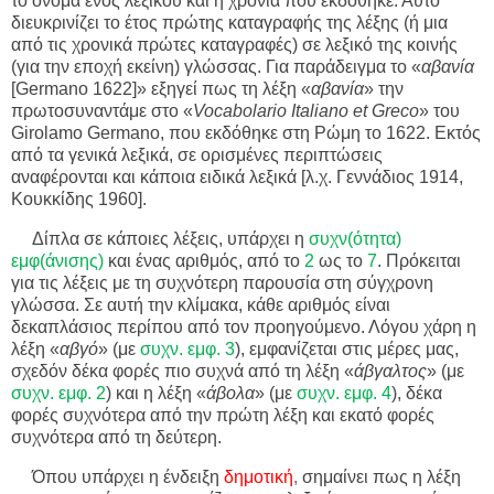
το όνομα ενός λεξικού και η χρονιά που εκδόθηκε. Αυτό
διευκρινίζει το έτος πρώτης καταγραφής της λέξης (ή μια
από τις χρονικά πρώτες καταγραφές) σε λεξικό της κοινής
(για την εποχή εκείνη) γλώσσας. Για παράδειγμα το «
αβανία
[Germano 1622]» εξηγεί πως τη λέξη «
αβανία
» την
πρωτοσυναντάμε στο «
Vocabolario Italiano et Greco
» του
Girolamo Germano, που εκδόθηκε στη Ρώμη το 1622. Εκτός
από τα γενικά λεξικά, σε ορισμένες περιπτώσεις
αναφέρονται και κάποια ειδικά λεξικά [λ.χ. Γεννάδιος 1914,
Κουκκίδης 1960].
Δίπλα σε κάποιες λέξεις, υπάρχει η
συχν(ότητα)
εμφ(άνισης)
και ένας αριθμός, από το
2
ως το
7
. Πρόκειται
για τις λέξεις με τη συχνότερη παρουσία στη σύγχρονη
γλώσσα. Σε αυτή την κλίμακα, κάθε αριθμός είναι
δεκαπλάσιος περίπου από τον προηγούμενο. Λόγου χάρη η
λέξη «
αβγό
» (με
συχν. εμφ.
3
), εμφανίζεται στις μέρες μας,
σχεδόν δέκα φορές πιο συχνά από τη λέξη «
άβγαλτος
» (με
συχν. εμφ.
2
) και η λέξη «
άβολα
» (με
συχν. εμφ.
4
), δέκα
φορές συχνότερα από την πρώτη λέξη και εκατό φορές
συχνότερα από τη δεύτερη.
Όπου υπάρχει η ένδειξη
δημοτική
,
σημαίνει πως η λέξη