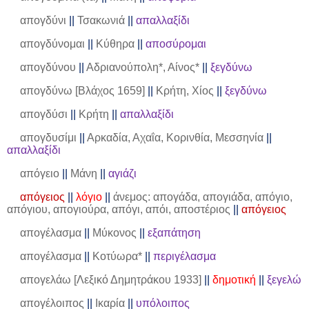
απογδύνι
||
Τσακωνιά
||
απαλλαξίδι
απογδύνομαι
||
Κύθηρα
||
αποσύρομαι
απογδύνου
||
Αδριανούπολη*, Αίνος*
||
ξεγδύνω
απογδύνω [Βλάχος 1659]
||
Κρήτη, Χίος
||
ξεγδύνω
απογδύσι
||
Κρήτη
||
απαλλαξίδι
απογδυσίμι
||
Αρκαδία, Αχαΐα, Κορινθία, Μεσσηνία
||
απαλλαξίδι
απόγειο
||
Μάνη
||
αγιάζι
απόγειος
||
λόγιο
||
άνεμος: απογάδα, απογιάδα, απόγιο,
απόγιου, απογιούρα, απόγι, απόι, αποστέριος
||
απόγειος
απογέλασμα
||
Μύκονος
||
εξαπάτηση
απογέλασμα
||
Κοτύωρα*
||
περιγέλασμα
απογελάω [Λεξικό Δημητράκου 1933]
||
δημοτική
||
ξεγελώ
απογέλοιπος
||
Ικαρία
||
υπόλοιπος