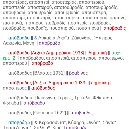
αποσπέρας, αποσπερί, αποσπεριάς, αποσπεριού,
αποσπερίς, αποσπερού, αποτουβραδίς, αποτουρβραδίς,
απουβραδί, απουβραδίς, απουρβαδίς, απουσπέρα,
απουσπιρί, απουσπιρίς, απουσπιρνά, απουσπιρού, ομπανέ,
πισπιρνά, πισπιρού, ποβραδίς, ποσπερίς, πουβραδί,
πουβραδίς, πουβραΐς, πουσπιριού, πουσπιρνά
||
αποβραδίς
απόβραδο
||
& Αρκαδία, Αχαΐα, Ζάκυνθος, 'Ήπειρος,
Λακωνία, Μάνη
||
απόβραδο
απόβραδο [Λεξικό Δημητράκου 1933]
||
δημοτική
||
συχν.
εμφ. 2
||
απόβραδου, αποσπεριά, αποσπεριού, απόσπερνο,
αποσπερού
||
απόβραδο
απόβραδος [Βλαστός 1931]
||
βραδινός
απόβραδος [Λεξικό Δημητράκου 1933]
||
δημοτική
||
απόσπερος
||
απόβραδος
απόβραδου
||
Ιωάννινα, Σέρρες, Τρίκαλα, Φθιώτιδα,
Φωκίδα
||
απόβραδο
αποβραδύς [Germano 1622]
||
αποβραδίς
αποβράζω
||
& Κερασούντα*, Κύθηρα, Οινόη*, Σάντα*,
Τραπεζούντα*, Χαλδία*, Χίος
||
αποβράζω