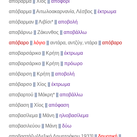
απόβαρμα
||
Χίος
||
αποφόρι
απόβαρμα
||
Αιτωλοακαρνανία, Λέσβος
||
έκτρωμα
απόβαρμαν
||
Λιβίσι*
||
αποβολή
αποβάρνω
||
Ζάκυνθος
||
αποβάλλω
απόβαρο
||
λόγιο
||
αντάρα, αντζύγ, ντάρα
||
απόβαρο
αποβαρσάρικο
||
Κρήτη
||
έκτρωμα
αποβαρσάρικο
||
Κρήτη
||
πρόωρο
απόβαρση
||
Κρήτη
||
αποβολή
απόβαρσο
||
Χίος
||
έκτρωμα
αποβαρτού
||
Μάκρη*
||
αποβάλλω
απόβαση
||
Χίος
||
απόφαση
αποβασίλεμα
||
Μάνη
||
ηλιοβασίλεμα
αποβασιλεύου
||
Μάνη
||
δύω
αποβαστάζω[Λεξικό Δημητράκου 1933]
||
δημοτική
||