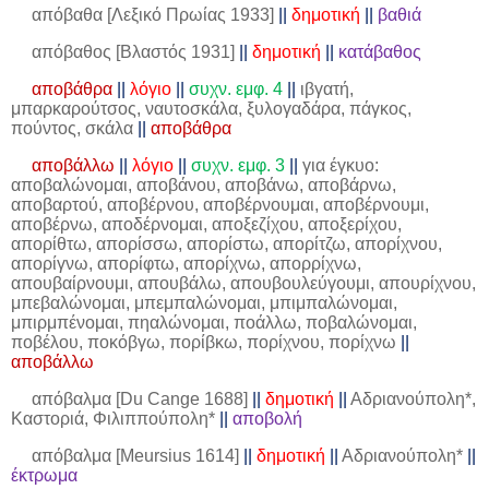
απόβαθα [Λεξικό Πρωίας 1933]
||
δημοτική
||
βαθιά
απόβαθος [Βλαστός 1931]
||
δημοτική
||
κατάβαθος
αποβάθρα
||
λόγιο
||
συχν. εμφ. 4
||
ιβγατή,
μπαρκαρούτσος, ναυτοσκάλα, ξυλογαδάρα, πάγκος,
πούντος, σκάλα
||
αποβάθρα
αποβάλλω
||
λόγιο
||
συχν. εμφ. 3
||
για έγκυο:
αποβαλώνομαι, αποβάνου, αποβάνω, αποβάρνω,
αποβαρτού, αποβέρνου, αποβέρνουμαι, αποβέρνουμι,
αποβέρνω, αποδέρνομαι, αποξεζίχου, αποξερίχου,
απορίθτω, απορίσσω, απορίστω, απορίτζω, απορίχνου,
απορίγνω, απορίφτω, απορίχνω, απορρίχνω,
απουβαίρνουμι, απουβάλω, απουβουλεύγουμι, απουρίχνου,
μπεβαλώνομαι, μπεμπαλώνομαι, μπιμπαλώνομαι,
μπιρμπένομαι, πηαλώνομαι, ποάλλω, ποβαλώνομαι,
ποβέλου, ποκόβγω, πορίβκω, πορίχνου, πορίχνω
||
αποβάλλω
απόβαλμα [Du Cange 1688]
||
δημοτική
||
Αδριανούπολη*,
Καστοριά, Φιλιππούπολη*
||
αποβολή
απόβαλμα [Meursius 1614]
||
δημοτική
||
Αδριανούπολη*
||
έκτρωμα