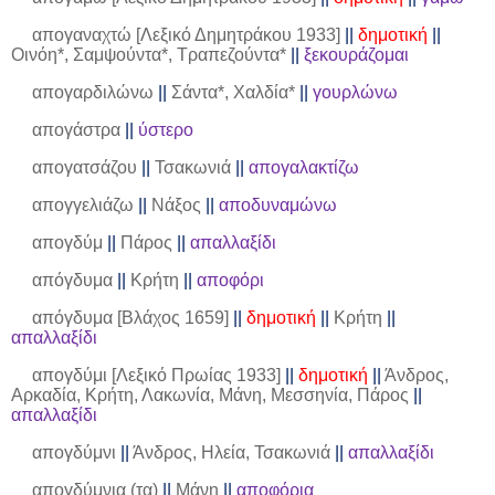
απογαναχτώ [Λεξικό Δημητράκου 1933]
||
δημοτική
||
Οινόη*, Σαμψούντα*, Τραπεζούντα*
||
ξεκουράζομαι
απογαρδιλώνω
||
Σάντα*, Χαλδία*
||
γουρλώνω
απογάστρα
||
ύστερο
απογατσάζου
||
Τσακωνιά
||
απογαλακτίζω
απογγελιάζω
||
Νάξος
||
αποδυναμώνω
απογδύμ
||
Πάρος
||
απαλλαξίδι
απόγδυμα
||
Κρήτη
||
αποφόρι
απόγδυμα [Βλάχος 1659]
||
δημοτική
||
Κρήτη
||
απαλλαξίδι
απογδύμι [Λεξικό Πρωίας 1933]
||
δημοτική
||
Άνδρος,
Αρκαδία, Κρήτη, Λακωνία, Μάνη, Μεσσηνία, Πάρος
||
απαλλαξίδι
απογδύμνι
||
Άνδρος, Ηλεία, Τσακωνιά
||
απαλλαξίδι
απογδύμνια (τα)
||
Μάνη
||
αποφόρια