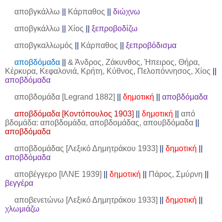
αποβγκάλλω
||
Κάρπαθος
||
διώχνω
αποβγκάλλω
||
Χίος
||
ξεπροβοδίζω
αποβγκαλλωμός
||
Κάρπαθος
||
ξεπροβόδισμα
αποβδόμαδα
||
& Άνδρος, Ζάκυνθος, Ήπειρος, Θήρα,
Κέρκυρα, Κεφαλονιά, Κρήτη, Κύθνος, Πελοπόννησος, Χίος
||
αποβδόμαδα
αποβδομάδα [Legrand 1882]
||
δημοτική
||
αποβδόμαδα
αποβδόμαδα [Κοντόπουλος 1903]
||
δημοτική
||
από
βδομάδα: αποβδομάδα, αποβδομάδας, απουβδόμαδα
||
αποβδόμαδα
αποβδομάδας [Λεξικό Δημητράκου 1933]
||
δημοτική
||
αποβδόμαδα
αποβέγγερο [ΙΛΝΕ 1939]
||
δημοτική
||
Πάρος, Σμύρνη
||
βεγγέρα
αποβενετώνω [Λεξικό Δημητράκου 1933]
||
δημοτική
||
χλωμιάζω