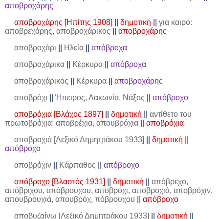
αποβροχάρης
αποβροχάρης [Ηπίτης 1908]
||
δημοτική
||
για καιρό:
αποβρεχάρης, αποβροχάρικος
||
αποβροχάρης
αποβροχάρι
||
Ηλεία
||
απόβροχα
αποβροχάρικα
||
Κέρκυρα
||
απόβροχα
αποβροχάρικος
||
Κέρκυρα
||
αποβροχάρης
αποβρόχι
||
Ήπειρος, Λακωνία, Νάξος
||
απόβροχο
αποβρόχια [Βλάχος 1897]
||
δημοτική
||
αντίθετο του
πρωτοβρόχια: αποβρέχια, απουβρόχια
||
αποβρόχια
αποβροχιά [Λεξικό Δημητράκου 1933]
||
δημοτική
||
απόβροχο
αποβρόχιν
||
Κάρπαθος
||
απόβροχο
απόβροχο [Βλαστός 1931]
||
δημοτική
||
απόβρεχο,
απόβριχου, απόβρουχου, αποβρόχι, αποβροχιά, αποβρόχιν,
απουβρουχιά, απουβρόχ, πόβρουχου
||
απόβροχο
αποβυζαίνω [Λεξικό Δημητράκου 1933]
||
δημοτική
||