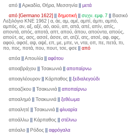
από
||
Αρκαδία, Θήρα, Μεσσηνία
||
μετά
από [Germano 1622]
||
δημοτική
||
συχν. εμφ. 7
||
Βασικό
Λεξιλόγιο ΚΝΕ 1962 | α, άε, αμ, αμέ, αμπί, άμπι, αμπό,
αμπός, αν, αξ, αξέ, αό, αού, απ, απά, απέ, απίν, απίς,
αποντά, απός, αποτά, απτ, απού, άπου, απούντα, απούς,
απούτ, ας, ασς, ασσέ, άσσε, ατ, ατζέ, ατς, ατσέ, αφ, αφς,
αφού, αφσέ, αψ, αψέ, επ, με, μπε, νι, ντα, οπ, πε, πετά, πι,
πο, πος, ποτά, που, πουτ, τσε, φσε
||
από
απόα
||
Απουλία
||
αφότου
αποαβράχου
||
Τσακωνιά
||
αποπαίρνω
αποαγλέουρον
||
Κάρπαθος
||
ξεδιαλεγούδι
αποαζίκου
||
Τσακωνιά
||
αποπαίρνω
αποαλημό
||
Τσακωνιά
||
ξεθέωμα
αποαλητέ
||
Τσακωνιά
||
φλυαρία
αποάλλω
||
Κάρπαθος
||
στέλνω
απόαλο
||
Ρόδος
||
αφρόγαλα