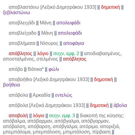
αποβλαστάνω [Λεξικό Δημητράκου 1933]
||
δημοτική
||
ξεβλαστώνω
αποβλειχάδι
||
Μάνη
||
απολειφάδι
αποβλείχαδο
||
Μάνη
||
απολειφάδι
αποβλήματα
||
Νίσυρος
||
αποφάγια
απόβλητος
||
λόγιο
||
συχν. εμφ. 2
||
αποδιαβασμένος,
αποσταλμένος, στελμένος
||
απόβλητος
απόβο
||
Βάτικα*
||
φώλι
αποβοήθιο [Λεξικό Δημητράκου 1933]
||
δημοτική
||
βοήθεια
απόβολα
||
Αρκαδία
||
εντελώς
απόβολα [Λεξικό Δημητράκου 1933]
||
δημοτική
||
άβολα
αποβολή
||
λόγιο
||
συχν. εμφ. 3
||
διακοπή της κύησης:
απόβαλμα, απόβαρμαν, απόβγαλμα, απόβγαρμαν,
απόβαλση, απόβαρση, απόβγαλμα, απόριμα, αποριξιά,
μπεμπάλομα, μπεμπάλοση, μπιμπάλοση, πίρβαση
||