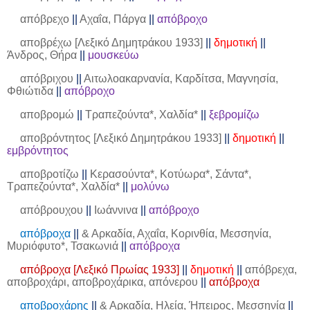
απόβρεχο
||
Αχαΐα, Πάργα
||
απόβροχο
αποβρέχω [Λεξικό Δημητράκου 1933]
||
δημοτική
||
Άνδρος, Θήρα
||
μουσκεύω
απόβριχου
||
Αιτωλοακαρνανία, Καρδίτσα, Μαγνησία,
Φθιώτιδα
||
απόβροχο
αποβρομώ
||
Τραπεζούντα*, Χαλδία*
||
ξεβρομίζω
αποβρόντητος [Λεξικό Δημητράκου 1933]
||
δημοτική
||
εμβρόντητος
αποβροτίζω
||
Κερασούντα*, Κοτύωρα*, Σάντα*,
Τραπεζούντα*, Χαλδία*
||
μολύνω
απόβρουχου
||
Ιωάννινα
||
απόβροχο
απόβροχα
||
& Αρκαδία, Αχαΐα, Κορινθία, Μεσσηνία,
Μυριόφυτο*, Τσακωνιά
||
απόβροχα
απόβροχα [Λεξικό Πρωίας 1933]
||
δημοτική
||
απόβρεχα,
αποβροχάρι, αποβροχάρικα, απόνερου
||
απόβροχα
αποβροχάρης
||
& Αρκαδία, Ηλεία, Ήπειρος, Μεσσηνία
||