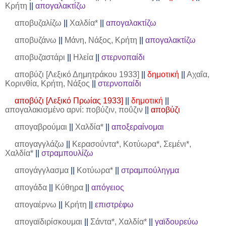
Κρήτη
||
απογαλακτίζω
αποβυζαλίζω
||
Χαλδία*
||
απογαλακτίζω
αποβυζάνω
||
Μάνη, Νάξος, Κρήτη
||
απογαλακτίζω
αποβυζαστάρι
||
Ηλεία
||
στερνοπαίδι
αποβύζι [Λεξικό Δημητράκου 1933]
||
δημοτική
||
Αχαΐα,
Κορινθία, Κρήτη, Νάξος
||
στερνοπαίδι
αποβύζι [Λεξικό Πρωίας 1933]
||
δημοτική
||
απογαλακισμένο αρνί: ποβύζιν, ποΰζιν
||
αποβύζι
απογαβρούμαι
||
Χαλδία*
||
αποξεραίνομαι
απογαγγλάζω
||
Κερασούντα*, Κοτύωρα*, Σεμένι*,
Χαλδία*
||
στραμπουλίζω
απογάγγλασμα
||
Κοτύωρα*
||
στραμπούληγμα
απογάδα
||
Κύθηρα
||
απόγειος
απογαέρνω
||
Κρήτη
||
επιστρέφω
απογαϊδιρίσκουμαι
||
Σάντα*, Χαλδία*
||
γαϊδουρεύω