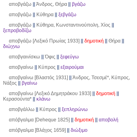
αποβγάζω
||
Άνδρος, Θήρα
||
βγάζω
αποβγάζω
||
Κύθηρα
||
ξεβγάζω
αποβγάζω
||
Κύθηρα, Κωνσταντινούπολη, Χίος
||
ξεπροβοδίζω
αποβγάζω [Λεξικό Πρωίας 1933]
||
δημοτική
||
Θήρα
||
διώχνω
αποβγαινίσκω
||
Όφις
||
ξεφεύγω
αποβγαίνω
||
Κύπρος
||
εξαιρούμαι
αποβγαίνω [Βλαστός 1931]
||
Άνδρος, Τσεσμέ*, Κύπρος,
Νάξος
||
βγαίνω
αποβγαίνω [Λεξικό Δημητράκου 1933]
||
δημοτική
||
Κερασούντα*
||
κλάνω
αποβγάλλω
||
Κύπρος
||
ξεπληρώνω
απόβγαλμα [
Deheque
1825]
||
δημοτική
||
αποβολή
απόβγαλμα [Βλάχος 1659]
||
διώξιμο