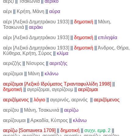
αέρζι
||
Τσακωνιά
||
αερικό
αέρι
||
Κρήτη, Μάνη
||
αύρα
αέρι [Λεξικό Δημητράκου 1933]
||
δημοτική
||
Μάνη,
Τσακωνιά
||
αεράκι
αέρι [Λεξικό Δημητράκου 1933]
||
δημοτική
||
επιληψία
αέρι [Λεξικό Δημητράκου 1933]
||
δημοτική
||
Άνδρος, Θήρα,
Κύθηρα, Κρήτη, Σύρος
||
κλίμα
αεριζζής
||
Νίσυρος
||
αεριτζής
αερίζομαι
||
Μάνη
||
κλάνω
αερίζομαι [Λεξικό Ιδρύματος Τριανταφυλλίδη 1998]
||
δημοτική
||
αγερίζομαι, αγερίζουμ
||
αερίζομαι
αεριζόμενος
||
λόγιο
||
αγερινός, αερινός
||
αεριζόμενος
αερίζου
||
Μάνη, Τσακωνιά
||
αερίζω
αερίζουμαι
||
Αρκαδία, Κύπρος
||
κλάνω
αερίζω [Somavera 1709]
||
δημοτική
||
συχν. εμφ. 2
||
αγερίζω, αγιρίζου, αερατίζω, αερατίω, αεργίζω, αερίζου,