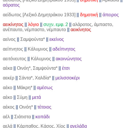
αόρατος
αείδωτος [Λεξικό Δημητράκου 1933]
||
δημοτική
||
άπειρος
αεικίνητος
||
λόγιο
||
συχν. εμφ. 2
||
αλάροτος, άμπαστο,
ανέπαυτο, νέμπαστο, νέμπαυτο
||
αεικίνητος
αείνος
||
Σαμψούντα*
||
εκείνος
αείπνητος
||
Κάλυμνος
||
αδείπνητος
αειτόνευτος
||
Κάλυμνος
||
ακοινώνητος
αέκα
||
Οινόη*, Σαμψούντα*
||
έτσι
αεκέρ
||
Σάντα*, Χαλδία*
||
μελισσοκέρι
αέκο
||
Μάκρη*
||
αμέσως
αέκο
||
Σύμη
||
μετά
αέκος
||
Οινόη*
||
τέτοιος
αέλ
||
Σιάτιστα
||
κοπάδι
αελά
||
Κάρπαθος, Κάσος, Χίος
||
αγελάδα