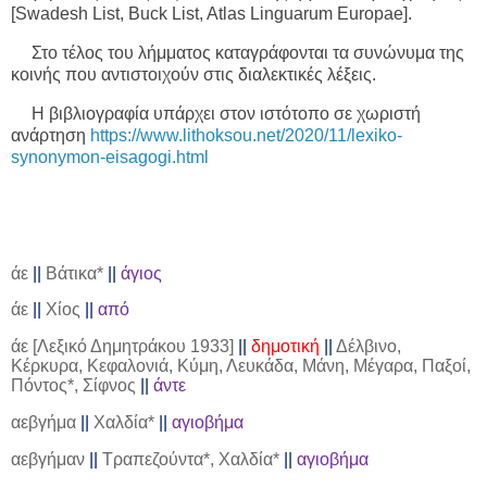
[
Swadesh
List
, Buck List, Atlas Linguarum Europae].
Στο τέλος του λήμματος καταγράφονται τα συνώνυμα της
κοινής που αντιστοιχούν στις διαλεκτικές λέξεις.
Η βιβλιογραφία υπάρχει στον ιστότοπο σε χωριστή
ανάρτηση
https://www.lithoksou.net/2020/11/lexiko-
synonymon-eisagogi.html
άε
||
Βάτικα*
||
άγιος
άε
||
Χίος
||
από
άε [Λεξικό Δημητράκου 1933]
||
δημοτική
||
Δέλβινο,
Κέρκυρα, Κεφαλονιά, Κύμη, Λευκάδα, Μάνη, Μέγαρα, Παξοί,
Πόντος*, Σίφνος
||
άντε
αεβγήμα
||
Χαλδία*
||
αγιοβήμα
αεβγήμαν
||
Τραπεζούντα*, Χαλδία*
||
αγιοβήμα