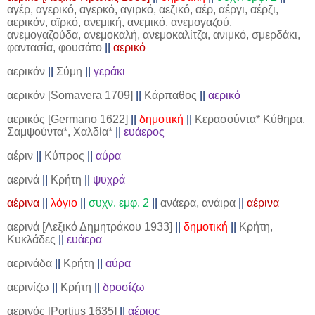
αγέρ, αγερικό, αγερκό, αγιρκό, αεζικό, αέρ, αέργι, αέρζι,
αερικόν, αϊρκό, ανεμική, ανεμικό, ανεμογαζού,
ανεμογαζούδα, ανεμοκαλή, ανεμοκαλίτζα, ανιμκό, σμερδάκι,
φαντασία, φουσάτο
||
αερικό
αερικόν
||
Σύμη
||
γεράκι
αερικόν [
Somavera
1709]
||
Κάρπαθος
||
αερικό
αερικός [Germano 1622]
||
δημοτική
||
Κερασούντα* Κύθηρα,
Σαμψούντα*, Χαλδία*
||
ευάερος
αέριν
||
Κύπρος
||
αύρα
αερινά
||
Κρήτη
||
ψυχρά
αέρινα
||
λόγιο
||
συχν. εμφ. 2
||
ανάερα, ανάιρα
||
αέρινα
αερινά [Λεξικό Δημητράκου 1933]
||
δημοτική
||
Κρήτη,
Κυκλάδες
||
ευάερα
αερινάδα
||
Κρήτη
||
αύρα
αερινίζω
||
Κρήτη
||
δροσίζω
αερινός [Portius 1635]
||
αέριος