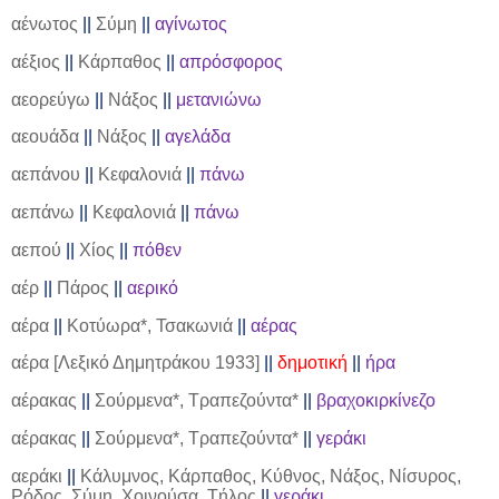
αένωτος
||
Σύμη
||
αγίνωτος
αέξιος
||
Κάρπαθος
||
απρόσφορος
αεορεύγω
||
Νάξος
||
μετανιώνω
αεουάδα
||
Νάξος
||
αγελάδα
αεπάνου
||
Κεφαλονιά
||
πάνω
αεπάνω
||
Κεφαλονιά
||
πάνω
αεπού
||
Χίος
||
πόθεν
αέρ
||
Πάρος
||
αερικό
αέρα
||
Κοτύωρα*, Τσακωνιά
||
αέρας
αέρα [Λεξικό Δημητράκου 1933]
||
δημοτική
||
ήρα
αέρακας
||
Σούρμενα*, Τραπεζούντα*
||
βραχοκιρκίνεζο
αέρακας
||
Σούρμενα*, Τραπεζούντα*
||
γεράκι
αεράκι
||
Κάλυμνος, Κάρπαθος, Κύθνος, Νάξος, Νίσυρος,
Ρόδος, Σύμη, Χοινούσα, Τήλος
||
γεράκι