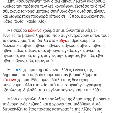
Στην «
ορθογραφία
» των διαλεκτικών λέξεων ακολουθώ
κυρίως την πρόταση των λεξικογράφων. Ωστόσο τα διπλά
σύμφωνα τα χρησιμοποιώ συνήθως όταν αυτά σημαίνουν
και διαφορετική προφορά (όπως σε Κύπρο, Δωδεκάνησα,
Κάτω Ιταλία, Ικαρία, Χίο).
Με σκούρο
κόκκινο
χρώμα σημειώνονται οι λέξεις-
έννοιες, τα βασικά λήμματα, που συγκεντρώνουν δίπλα τους
τα συνώνυμα. Έτσι δίπλα στο «
αβγό
», βρίσκουμε τα
διαλεκτικά: αβγιό, αβγκό, αβγκόν, αβγκουό, αβγόν, αβγού,
αβιγό, αβκό, αβκόν, αβό, αβουγό, αγκβό, αγκό, αγκουό,
αγκουού, αγουό, αυγό, αυγόν, αφκό, αφκόν, βγο, βο, εβγό,
οβγό, οβγόν, οβό, οβόν, ουό
.
Με
μπλε
χρώμα
σημειώνονται λέξεις-έννοιες της
δημοτικής που τις βρίσκουμε και σαν βασικά λήμματα με
κόκκινο
χρώμα. Εδώ όμως δίπλα τους δεν έχουμε
συνώνυμα, αλλά στοιχεία από την ιστορική-γεωγραφική
εξάπλωση, δηλαδή από τη γλωσσογεωγραφία της λέξης.
Μέσα σε αγκύλη, δίπλα σε λέξεις της δημοτικής, βρίσκεται
το όνομα ενός λεξικού και η χρονιά που εκδόθηκε. Αυτό
διευκρινίζει το έτος πρώτης καταγραφής της λέξης (ή μια