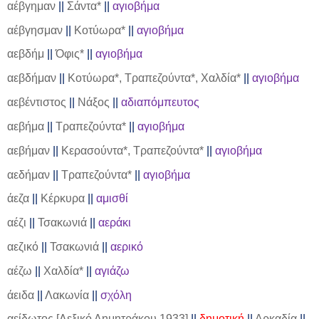
αέβγημαν
||
Σάντα*
||
αγιοβήμα
αέβγησμαν
||
Κοτύωρα*
||
αγιοβήμα
αεβδήμ
||
Όφις*
||
αγιοβήμα
αεβδήμαν
||
Κοτύωρα*, Τραπεζούντα*, Χαλδία*
||
αγιοβήμα
αεβέντιστος
||
Νάξος
||
αδιαπόμπευτος
αεβήμα
||
Τραπεζούντα*
||
αγιοβήμα
αεβήμαν
||
Κερασούντα*, Τραπεζούντα*
||
αγιοβήμα
αεδήμαν
||
Τραπεζούντα*
||
αγιοβήμα
άεζα
||
Κέρκυρα
||
αμισθί
αέζι
||
Τσακωνιά
||
αεράκι
αεζικό
||
Τσακωνιά
||
αερικό
αέζω
||
Χαλδία*
||
αγιάζω
άειδα
||
Λακωνία
||
σχόλη
αείδωτος [Λεξικό Δημητράκου 1933]
||
δημοτική
||
Αρκαδία
||