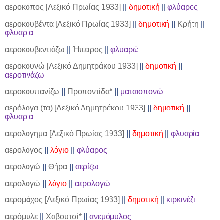
αεροκόπος [Λεξικό Πρωίας 1933]
||
δημοτική
||
φλύαρος
αεροκουβέντα [Λεξικό Πρωίας 1933]
||
δημοτική
||
Κρήτη
||
φλυαρία
αεροκουβεντιάζω
||
Ήπειρος
||
φλυαρώ
αεροκουνώ [Λεξικό Δημητράκου 1933]
||
δημοτική
||
αεροτινάζω
αεροκουπανίζω
||
Προποντίδα*
||
ματαιοπονώ
αερόλογα (τα) [Λεξικό Δημητράκου 1933]
||
δημοτική
||
φλυαρία
αερολόγημα [Λεξικό Πρωίας 1933]
||
δημοτική
||
φλυαρία
αερολόγος
||
λόγιο
||
φλύαρος
αερολογώ
||
Θήρα
||
αερίζω
αερολογώ
||
λόγιο
||
αερολογώ
αερομάχος [Λεξικό Πρωίας 1933]
||
δημοτική
||
κιρκινέζι
αερόμυλε
||
Χαβουτσί*
||
ανεμόμυλος