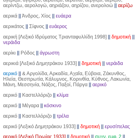
αερίντζω, αερολογώ, αηριάζου, αηρίζου, ανερολοώ
||
αερίζω
αερικά
||
Άνδρος, Χίος
||
ευάερα
αερικάτος
||
Σίφνος
||
ευάερος
αερική [Λεξικό Ιδρύματος Τριανταφυλλίδη 1998]
||
δημοτική
||
νεράιδα
αερίκι
||
Ρόδος
||
άγρωστη
αερικιά [Λεξικό Δημητράκου 1933]
||
δημοτική
||
νεράιδα
αερικό
||
& Αργολίδα, Αρκαδία, Αχαΐα, Εύβοια, Ζάκυνθος,
Ηλεία, Θεσπρωτία, Κάλυμνος, Κορινθία, Κύθνος, Λακωνία,
Μάνη, Μεσσηνία, Νάξος, Παξοί, Πάργα
||
αερικό
αερικό
||
Καστελλόριζο
||
κλίμα
αερικό
||
Μέγαρα
||
κόσκινο
αερικό
||
Καστελλόριζο
||
τρέλα
αερικό [Λεξικό Δημητράκου 1933]
||
δημοτική
||
ερυσίπελας
αερικό [Λεξικό Πρωίας 1933]
||
δημοτική
||
συχν. εμφ. 2
||