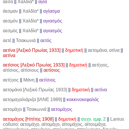
άεσα
||
Χαλδία*
||
αγία
άεσμαν
||
Χαλδία*
||
αγίασμα
αεσμόν
||
Χαλδία*
||
αγιασμός
αεσμός
||
Χαλδία*
||
αγιασμός
αετέ
||
Τσακωνιά
||
αετός
αετίνα [Λεξικό Πρωίας 1933]
||
δημοτική
||
αετομάνα, ατίνα
||
αετίνα
αετίσιος [Λεξικό Πρωίας 1933]
||
δημοτική
||
αετίχιος,
αϊτίσιος, αϊτίσιους
||
αετίσιος
αετίχιος
||
Μάνη
||
αετίσιος
αετομάνα [Λεξικό Πρωίας 1933]
||
δημοτική
||
αετίνα
αετομαχαλιάριζα [ΙΛΝΕ 1989]
||
κοκκινοκεφαλάς
αετομάχο
||
Τσακωνιά
||
αετομάχος
αετομάχος [Ηπίτης 1908]
||
δημοτική
||
συχν. εμφ. 2
||
Lanius
collurio: αετομάχο, αϊτομάχο, αϊτομάχος, αϊτουμάχα,