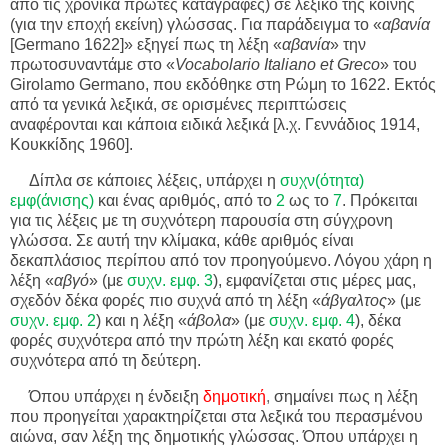
από τις χρονικά πρώτες καταγραφές) σε λεξικό της κοινής
(για την εποχή εκείνη) γλώσσας. Για παράδειγμα το «
αβανία
[Germano 1622]» εξηγεί πως τη λέξη «
αβανία
» την
πρωτοσυναντάμε στο «
Vocabolario Italiano et Greco
» του
Girolamo Germano, που εκδόθηκε στη Ρώμη το 1622. Εκτός
από τα γενικά λεξικά, σε ορισμένες περιπτώσεις
αναφέρονται και κάποια ειδικά λεξικά [λ.χ. Γεννάδιος 1914,
Κουκκίδης 1960].
Δίπλα σε κάποιες λέξεις, υπάρχει η
συχν(ότητα)
εμφ(άνισης)
και ένας αριθμός, από το
2
ως το
7
. Πρόκειται
για τις λέξεις με τη συχνότερη παρουσία στη σύγχρονη
γλώσσα. Σε αυτή την κλίμακα, κάθε αριθμός είναι
δεκαπλάσιος περίπου από τον προηγούμενο. Λόγου χάρη η
λέξη «
αβγό
» (με
συχν. εμφ.
3
), εμφανίζεται στις μέρες μας,
σχεδόν δέκα φορές πιο συχνά από τη λέξη «
άβγαλτος
» (με
συχν. εμφ.
2
) και η λέξη «
άβολα
» (με
συχν. εμφ.
4
), δέκα
φορές συχνότερα από την πρώτη λέξη και εκατό φορές
συχνότερα από τη δεύτερη.
Όπου υπάρχει η ένδειξη
δημοτική
,
σημαίνει πως η λέξη
που προηγείται χαρακτηρίζεται στα λεξικά του περασμένου
αιώνα, σαν λέξη της δημοτικής γλώσσας. Όπου υπάρχει η