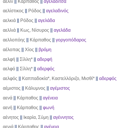
αελίν
||
Κάρπαθος
||
αγελαδίτσα
αελίστικος
||
Ρόδος
||
αγελαδινός
αελκιά
||
Ρόδος
||
αγελάδα
αελλιά
||
Κως, Νίσυρος
||
αγελάδα
αελλοπόης
||
Κάρπαθος
||
γοργοπόδαρος
αέλοπας
||
Χίος
||
βρόμη
αελφή
||
Σίλλη*
||
αδερφή
αελφό
||
Σίλλη*
||
αδερφός
αελφός
||
Καππαδοκία*, Καστελλόριζο, Μισθί*
||
αδερφός
αέμιστος
||
Κάλυμνος
||
αγέμιστος
αενά
||
Κάρπαθος
||
αγένεια
αενή
||
Κάρπαθος
||
φωνή
αένητος
||
Ικαρία, Σύμη
||
αγέννητος
αενιά
||
Κάρπαθος
||
αγένεια