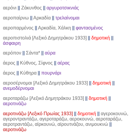
αερόνι
||
Ζάκυνθος
||
αργυροτσικνιάς
αεροπαίρνω
||
Αρκαδία
||
τρελαίνομαι
αεροπαρμένος
||
Αρκαδία, Χάλκη
||
φαντασμένος
αεροπιστολιά [Λεξικό Δημητράκου 1933]
||
δημοτική
||
άσφαιρη
αερόπον
||
Σάντα*
||
αύρα
άερος
||
Κύθνος, Σίφνος
||
αέρας
άερος
||
Κύθηρα
||
πουρνάρι
αεροσέρνομαι [Λεξικό Δημητράκου 1933]
||
δημοτική
||
ανεμοδέρνομαι
αεροταράζω [Λεξικό Δημητράκου 1933]
||
δημοτική
||
αεροτινάζω
αεροτινάζω [Λεξικό Πρωίας 1933]
||
δημοτική
||
αγεροκουνώ,
αγεροντραντάζω, αγεροταράζω, αεροκουνώ, αεροταράζω,
αεροτραντάζω, αϊρκουνώ, αϊρουτνάζου, ανιμουκνώ
||
αεροτινάζω