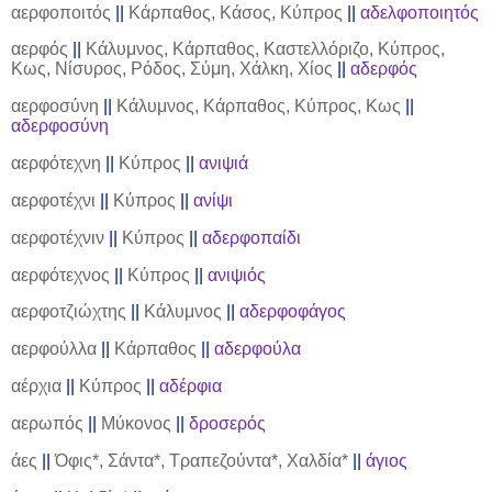
αερφοποιτός
||
Κάρπαθος, Κάσος, Κύπρος
||
αδελφοποιητός
αερφός
||
Κάλυμνος, Κάρπαθος, Καστελλόριζο, Κύπρος,
Κως, Νίσυρος, Ρόδος, Σύμη, Χάλκη, Χίος
||
αδερφός
αερφοσύνη
||
Κάλυμνος, Κάρπαθος, Κύπρος, Κως
||
αδερφοσύνη
αερφότεχνη
||
Κύπρος
||
ανιψιά
αερφοτέχνι
||
Κύπρος
||
ανίψι
αερφοτέχνιν
||
Κύπρος
||
αδερφοπαίδι
αερφότεχνος
||
Κύπρος
||
ανιψιός
αερφοτζιώχτης
||
Κάλυμνος
||
αδερφοφάγος
αερφούλλα
||
Κάρπαθος
||
αδερφούλα
αέρχια
||
Κύπρος
||
αδέρφια
αερωπός
||
Μύκονος
||
δροσερός
άες
||
Όφις*, Σάντα*, Τραπεζούντα*, Χαλδία*
||
άγιος