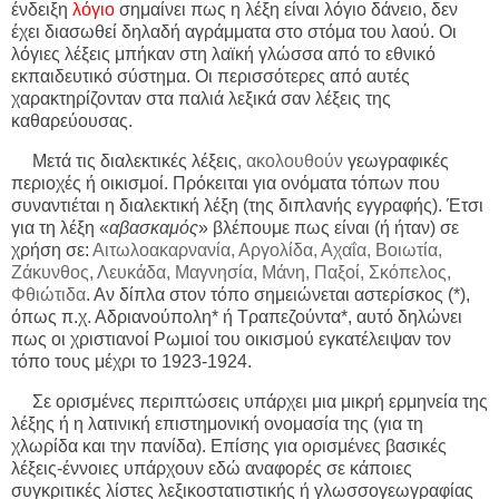
ένδειξη
λόγιο
σημαίνει πως η λέξη είναι λόγιο δάνειο, δεν
έχει διασωθεί δηλαδή αγράμματα στο στόμα του λαού. Οι
λόγιες λέξεις μπήκαν στη λαϊκή γλώσσα από το εθνικό
εκπαιδευτικό σύστημα. Οι περισσότερες από αυτές
χαρακτηρίζονταν στα παλιά λεξικά σαν λέξεις της
καθαρεύουσας.
Μετά τις διαλεκτικές λέξεις
, ακολουθούν
γεωγραφικές
περιοχές ή οικισμοί. Πρόκειται για ονόματα τόπων που
συναντιέται η διαλεκτική λέξη (της διπλανής εγγραφής). Έτσι
για τη λέξη «
αβασκαμός
» βλέπουμε πως είναι (ή ήταν) σε
χρήση σε:
Αιτωλοακαρνανία, Αργολίδα, Αχαΐα, Βοιωτία,
Ζάκυνθος, Λευκάδα, Μαγνησία, Μάνη, Παξοί, Σκόπελος,
Φθιώτιδα
. Αν δίπλα στον τόπο σημειώνεται αστερίσκος (*),
όπως π.χ. Αδριανούπολη* ή Τραπεζούντα*, αυτό δηλώνει
πως οι χριστιανοί Ρωμιοί του οικισμού εγκατέλειψαν τον
τόπο τους μέχρι το 1923-1924.
Σε ορισμένες περιπτώσεις υπάρχει μια μικρή ερμηνεία της
λέξης ή η λατινική επιστημονική ονομασία της (για τη
χλωρίδα και την πανίδα). Επίσης για ορισμένες βασικές
λέξεις-έννοιες υπάρχουν εδώ αναφορές σε κάποιες
συγκριτικές λίστες λεξικοστατιστικής ή γλωσσογεωγραφίας