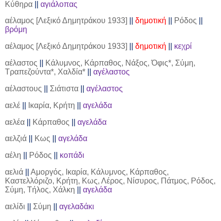
Κύθηρα
||
αγιάλοπας
αέλαμος [Λεξικό Δημητράκου 1933]
||
δημοτική
||
Ρόδος
||
βρόμη
αέλαμος [Λεξικό Δημητράκου 1933]
||
δημοτική
||
κεχρί
αέλαστος
||
Κάλυμνος, Κάρπαθος, Νάξος, Όφις*, Σύμη,
Τραπεζούντα*, Χαλδία*
||
αγέλαστος
αέλαστους
||
Σιάτιστα
||
αγέλαστος
αελέ
||
Ικαρία, Κρήτη
||
αγελάδα
αελέα
||
Κάρπαθος
||
αγελάδα
αελζιά
||
Κως
||
αγελάδα
αέλη
||
Ρόδος
||
κοπάδι
αελιά
||
Αμοργός, Ικαρία, Κάλυμνος, Κάρπαθος,
Καστελλόριζο, Κρήτη, Κως, Λέρος, Νίσυρος, Πάτμος, Ρόδος,
Σύμη, Τήλος, Χάλκη
||
αγελάδα
αελίδι
||
Σύμη
||
αγελαδάκι