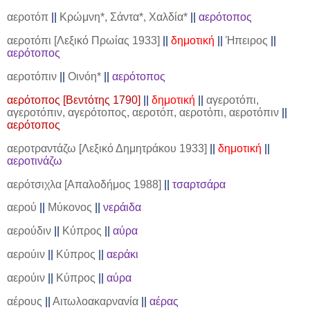
αεροτόπ
||
Κρώμνη*, Σάντα*, Χαλδία*
||
αερότοπος
αεροτόπι [Λεξικό Πρωίας 1933]
||
δημοτική
||
Ήπειρος
||
αερότοπος
αεροτόπιν
||
Οινόη*
||
αερότοπος
αερότοπος [Βεντότης 1790]
||
δημοτική
||
αγεροτόπι,
αγεροτόπιν, αγερότοπος, αεροτόπ, αεροτόπι, αεροτόπιν
||
αερότοπος
αεροτραντάζω [Λεξικό Δημητράκου 1933]
||
δημοτική
||
αεροτινάζω
αερότσιχλα [Απαλοδήμος 1988]
||
τσαρτσάρα
αερού
||
Μύκονος
||
νεράιδα
αερούδιν
||
Κύπρος
||
αύρα
αερούιν
||
Κύπρος
||
αεράκι
αερούιν
||
Κύπρος
||
αύρα
αέρους
||
Αιτωλοακαρνανία
||
αέρας