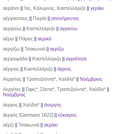
αεράτσι
||
Ίος, Κάλυμνος, Καστελλόριζο
||
γεράκι
αέργαστους
||
Πιερία
||
απονήρευτος
αεργεύω
||
Καστελλόριζο
||
αγριεύω
αέργι
||
Πάρος
||
αερικό
αεργίζω
||
Τσακωνιά
||
αερίζω
αεργιομάδα
||
Καστελλόριζο
||
αγριότητα
αέργιος
||
Καστελλόριζο
||
άγριος
Αεργίτας
||
Τραπεζούντα*, Χαλδία*
||
Νοέμβριος
Αεργίτες
||
Όφις*, Σάντα*, Τραπεζούντα*, Χαλδία*
||
Νοέμβριος
άεργος
||
Χαλδία*
||
άνεργος
άεργος [
Germano
1622]
||
εύκαιρος
αέρζι
||
Τσακωνιά
||
αεράκι