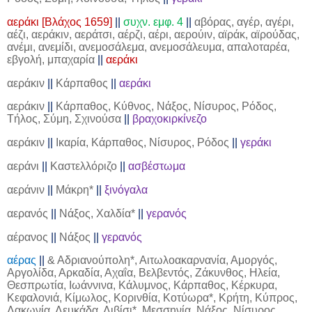
αεράκι [Βλάχος 1659]
||
συχν. εμφ. 4
||
αβόρας, αγέρ, αγέρι,
αέζι, αεράκιν, αεράτσι, αέρζι, αέρι, αερούιν, αϊράκ, αϊρούδας,
ανέμι, ανεμίδι, ανεμοσάλεμα, ανεμοσάλευμα, απαλοταρέα,
εβγολή, μπαχαρία
||
αεράκι
αεράκιν
||
Κάρπαθος
||
αεράκι
αεράκιν
||
Κάρπαθος, Κύθνος, Νάξος, Νίσυρος, Ρόδος,
Τήλος, Σύμη, Σχινούσα
||
βραχοκιρκίνεζο
αεράκιν
||
Ικαρία, Κάρπαθος, Νίσυρος, Ρόδος
||
γεράκι
αεράνι
||
Καστελλόριζο
||
ασβέστωμα
αεράνιν
||
Μάκρη*
||
ξινόγαλα
αερανός
||
Νάξος, Χαλδία*
||
γερανός
αέρανος
||
Νάξος
||
γερανός
αέρας
||
& Αδριανούπολη*, Αιτωλοακαρνανία, Αμοργός,
Αργολίδα, Αρκαδία, Αχαΐα, Βελβεντός, Ζάκυνθος, Ηλεία,
Θεσπρωτία, Ιωάννινα, Κάλυμνος, Κάρπαθος, Κέρκυρα,
Κεφαλονιά, Κίμωλος, Κορινθία, Κοτύωρα*, Κρήτη, Κύπρος,
Λακωνία, Λευκάδα, Λιβίσι*, Μεσσηνία, Νάξος, Νίσυρος,