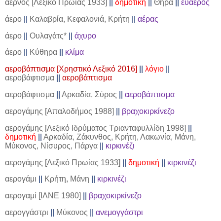
αερνός [Λεξικό Πρωίας 1933]
||
δημοτική
||
Θήρα
||
ευάερος
άερο
||
Καλαβρία, Κεφαλονιά, Κρήτη
||
αέρας
άερο
||
Ουλαγάτς*
||
άχυρο
άερο
||
Κύθηρα
||
κλίμα
αεροβάπτισμα [Χρηστικό Λεξικό 2016]
||
λόγιο
||
αεροβάφτισμα
||
αεροβάπτισμα
αεροβάφτισμα
||
Αρκαδία, Σύρος
||
αεροβάπτισμα
αερογάμης [Απαλοδήμος 1988]
||
βραχοκιρκίνεζο
αερογάμης [Λεξικό Ιδρύματος Τριανταφυλλίδη 1998]
||
δημοτική
||
Αρκαδία, Ζάκυνθος, Κρήτη, Λακωνία, Μάνη,
Μύκονος, Νίσυρος, Πάργα
||
κιρκινέζι
αερογάμης [Λεξικό Πρωίας 1933]
||
δημοτική
||
κιρκινέζι
αερογάμι
||
Κρήτη, Μάνη
||
κιρκινέζι
αερογαμί [ΙΛΝΕ 1980]
||
βραχοκιρκίνεζο
αερογγάστρι
||
Μύκονος
||
ανεμογγάστρι