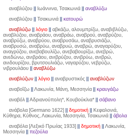
αναβλύζου
||
Ιωάννινα, Τσακωνιά
||
αναβλύζω
αναβλύζου
||
Τσακωνιά
||
κατουρώ
αναβλύζω
||
λόγιο
||
αβκάζω, αλουμπρίζω, αναβιβλύζω,
αναβλύζου, αναβράου, αναβράω, αναβρού, αναβρύζου,
αναβρύζω, αναβρύου, αναβρυσάω, αναβρυσιάζω,
αναβρυσώ, αναβρύω, αναβρυώ, αναβρώ, αναγαρύζου,
αναγρύζου, ανεβαβουλίζω, ανεβαβουρίζω, ανεβρώ,
ανεδώνω, ανιβράου, ανιβρύζου, ανιβρύω, ανιβρώ,
ανιδουρίζου, βρυτσουλιάζω, ναγαρύζου, νεβρύζω,
νιβρουλάου
||
αναβλύζω
αναβλύζων
||
λόγιο
||
αναβρυστικός
||
αναβλύζων
αναβοΐζω
||
Λακωνία, Μάνη, Μεσσηνία
||
κραυγάζω
αναβόλ
||
Αδριανούπολη*, Κουβούκλια*
||
σάβανο
ανάβολα [Germano 1622]
||
δημοτική
||
Κεφαλονιά,
Κύθηρα, Κύθνος, Λακωνία, Μεσσηνία, Τσακωνιά
||
άβολα
αναβόλα [Λεξικό Πρωίας 1933]
||
δημοτική
||
Λακωνία,
Μεσσηνία
||
πεζούλα