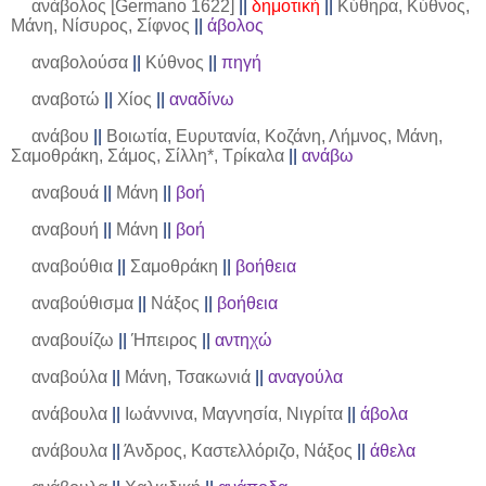
ανάβολος [Germano 1622]
||
δημοτική
||
Κύθηρα, Κύθνος,
Μάνη, Νίσυρος, Σίφνος
||
άβολος
αναβολούσα
||
Κύθνος
||
πηγή
αναβοτώ
||
Χίος
||
αναδίνω
ανάβου
||
Βοιωτία, Ευρυτανία, Κοζάνη, Λήμνος, Μάνη,
Σαμοθράκη, Σάμος, Σίλλη*, Τρίκαλα
||
ανάβω
αναβουά
||
Μάνη
||
βοή
αναβουή
||
Μάνη
||
βοή
αναβούθια
||
Σαμοθράκη
||
βοήθεια
αναβούθισμα
||
Νάξος
||
βοήθεια
αναβουίζω
||
Ήπειρος
||
αντηχώ
αναβούλα
||
Μάνη, Τσακωνιά
||
αναγούλα
ανάβουλα
||
Ιωάννινα, Μαγνησία, Νιγρίτα
||
άβολα
ανάβουλα
||
Άνδρος, Καστελλόριζο, Νάξος
||
άθελα