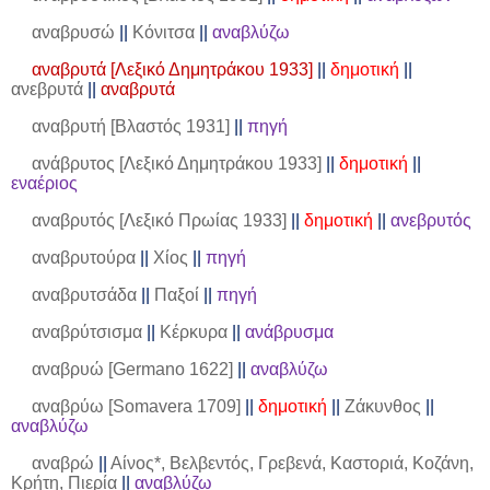
αναβρυσώ
||
Κόνιτσα
||
αναβλύζω
αναβρυτά [Λεξικό Δημητράκου 1933]
||
δημοτική
||
ανεβρυτά
||
αναβρυτά
αναβρυτή [Βλαστός 1931]
||
πηγή
ανάβρυτος [Λεξικό Δημητράκου 1933]
||
δημοτική
||
εναέριος
αναβρυτός [Λεξικό Πρωίας 1933]
||
δημοτική
||
ανεβρυτός
αναβρυτούρα
||
Χίος
||
πηγή
αναβρυτσάδα
||
Παξοί
||
πηγή
αναβρύτσισμα
||
Κέρκυρα
||
ανάβρυσμα
αναβρυώ [
Germano
1622]
||
αναβλύζω
αναβρύω [
Somavera
1709]
||
δημοτική
||
Ζάκυνθος
||
αναβλύζω
αναβρώ
||
Αίνος*, Βελβεντός, Γρεβενά, Καστοριά, Κοζάνη,
Κρήτη, Πιερία
||
αναβλύζω