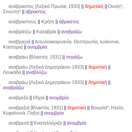
ανάβραστος [Λεξικό Πρωίας 1933]
||
δημοτική
||
Οινόη*,
Σινώπη*
||
άβραστος
ανάβραστους
||
Κρήτη
||
άβραστος
αναβράτζω
||
Καλαβρία
||
αναβράζω
αναβραχιά
||
Αιτωλοακαρνανία, Θεσπρωτία, Ιωάννινα,
Καστοριά
||
ανομβρία
αναβράω [Βλαστός 1931]
||
πηγάζω
αναβράω [Λεξικό Δημητράκου 1933]
||
δημοτική
||
Λευκάδα
||
αναβλύζω
αναβράω [Λεξικό Δημητράκου 1933]
||
δημοτική
||
αναβράζω
αναβρεξά
||
Θήρα
||
ανομβρία
αναβρεξιά [Βλαστός 1931]
||
δημοτική
||
Βουρλά*, Ηλεία,
Κεφαλονιά, Παξοί
||
ανομβρία
αναβρεσά
||
Καστελλόριζο
||
ανομβρία