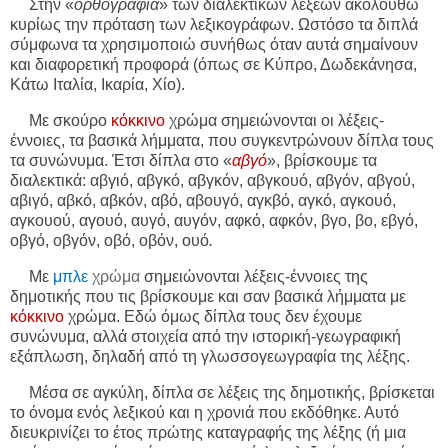
Στην «
ορθογραφία
» των διαλεκτικών λέξεων ακολουθώ
κυρίως την πρόταση των λεξικογράφων. Ωστόσο τα διπλά
σύμφωνα τα χρησιμοποιώ συνήθως όταν αυτά σημαίνουν
και διαφορετική προφορά (όπως σε Κύπρο, Δωδεκάνησα,
Κάτω Ιταλία, Ικαρία, Χίο).
Με σκούρο
κόκκινο
χρώμα σημειώνονται οι λέξεις-
έννοιες, τα βασικά λήμματα, που συγκεντρώνουν δίπλα τους
τα συνώνυμα. Έτσι δίπλα στο «
αβγό
», βρίσκουμε τα
διαλεκτικά: αβγιό, αβγκό, αβγκόν, αβγκουό, αβγόν, αβγού,
αβιγό, αβκό, αβκόν, αβό, αβουγό, αγκβό, αγκό, αγκουό,
αγκουού, αγουό, αυγό, αυγόν, αφκό, αφκόν, βγο, βο, εβγό,
οβγό, οβγόν, οβό, οβόν, ουό
.
Με
μπλε
χρώμα
σημειώνονται λέξεις-έννοιες της
δημοτικής που τις βρίσκουμε και σαν βασικά λήμματα με
κόκκινο
χρώμα. Εδώ όμως δίπλα τους δεν έχουμε
συνώνυμα, αλλά στοιχεία από την ιστορική-γεωγραφική
εξάπλωση, δηλαδή από τη γλωσσογεωγραφία της λέξης.
Μέσα σε αγκύλη, δίπλα σε λέξεις της δημοτικής, βρίσκεται
το όνομα ενός λεξικού και η χρονιά που εκδόθηκε. Αυτό
διευκρινίζει το έτος πρώτης καταγραφής της λέξης (ή μια