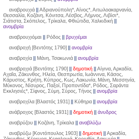
αναβρουχιά
||
Αδριανούπολη*, Αίνος*, Αιτωλοακαρνανία,
Θεσσαλία, Κοζάνη, Κόνιτσα, Λέσβος, Λήμνος, Λιβίσι*,
Σιάτιστα, Σκόπελος, Τρίκαλα, Φθιώτιδα, Χαλκιδική
||
ανομβρία
αναβρουχιόμαι
||
Ρόδος
||
βρυχιέμαι
αναβροχή [Βεντότης 1790]
||
ανομβρία
αναβροχία
||
Μάνη, Τσακωνιά
||
ανομβρία
αναβροχιά [Βεντότης 1790]
||
δημοτική
||
Αίγινα, Αρκαδία,
Αχαΐα, Ζάκυνθος, Ηλεία, Θεσπρωτία, Ιωάννινα, Κάσος,
Κάρυστος, Κρήτη, Κύπρος, Κως, Λακωνία, Μάνη, Μεσσηνία,
Μύκονος, Νίσυρος, Παξοί, Προποντίδα*, Ρόδος, Σαράντα
Εκκλησιές*, Σίφνος, Σύμη, Σύρος, Τήνος
||
ανομβρία
αναβροχίλα [Βλαστός 1931]
||
Κύθηρα
||
ανομβρία
ανάβροχος [Βλαστός 1931]
||
δημοτική
||
άνυδρος
αναβρύζου
||
Κοζάνη, Τρίκαλα
||
αναβλύζω
αναβρύζω [Κοντόπουλος 1903]
||
δημοτική
||
Αρκαδία,
Ζάκυνθος, Κέρκυρα, Κεφαλονιά, Κορινθία, Λακωνία
||