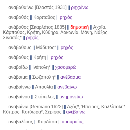
αναβαθαίνω [Βλαστός 1931]
||
ρηχαίνω
αναβαθός
||
Κάρπαθος
||
ρηχός
ανάβαθος [Σκαρλάτος 1835]
||
δημοτική
||
Αχαΐα,
Κάρπαθος, Κρήτη, Κύθηρα, Λακωνία, Μάνη, Νάξος,
Σινασός*
||
ρηχός
ανάβαθους
||
Μάδυτος*
||
ρηχός
ανάβαθυς
||
Κρήτη
||
ρηχός
αναβαΐζω
||
Ινέπολη*
||
χασομερώ
ανάβαιμα
||
Σωζόπολη*
||
ανέβασμα
αναβαίννω
||
Απουλία
||
ανεβαίνω
αναβαίνου
||
Σκόπελος
||
μνημονεύω
αναβαίνω [Germano 1622]
||
Αξός*, Ήπειρος, Καλλίπολη*,
Κύπρος, Κοτύωρα*, Σέριφος
||
ανεβαίνω
αναβαλέους
||
Καρδίτσα
||
αρουραίος