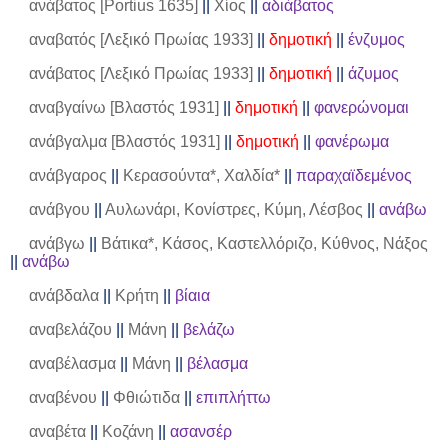
ανάβατος [Portius 1635]
||
Χίος
||
αδιάβατος
αναβατός [Λεξικό Πρωίας 1933]
||
δημοτική
||
ένζυμος
ανάβατος [Λεξικό Πρωίας 1933]
||
δημοτική
||
άζυμος
αναβγαίνω [Βλαστός 1931]
||
δημοτική
||
φανερώνομαι
ανάβγαλμα [Βλαστός 1931]
||
δημοτική
||
φανέρωμα
ανάβγαρος
||
Κερασούντα*, Χαλδία*
||
παραχαϊδεμένος
ανάβγου
||
Αυλωνάρι, Κονίστρες, Κύμη, Λέσβος
||
ανάβω
ανάβγω
||
Βάτικα*, Κάσος, Καστελλόριζο, Κύθνος, Νάξος
||
ανάβω
ανάβδαλα
||
Κρήτη
||
βίαια
αναβελάζου
||
Μάνη
||
βελάζω
αναβέλασμα
||
Μάνη
||
βέλασμα
αναβένου
||
Φθιώτιδα
||
επιπλήττω
αναβέτα
||
Κοζάνη
||
ασανσέρ