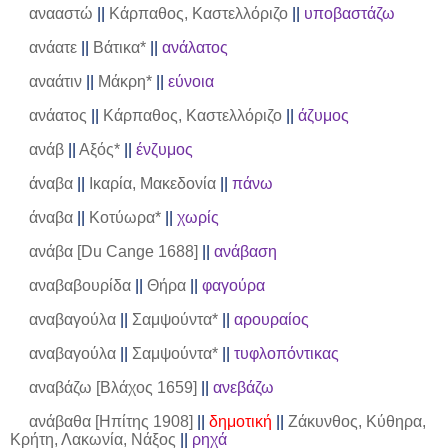
ανααστώ
||
Κάρπαθος, Καστελλόριζο
||
υποβαστάζω
ανάατε
||
Βάτικα*
||
ανάλατος
αναάτιν
||
Μάκρη*
||
εύνοια
ανάατος
||
Κάρπαθος, Καστελλόριζο
||
άζυμος
ανάβ
||
Αξός*
||
ένζυμος
άναβα
||
Ικαρία, Μακεδονία
||
πάνω
άναβα
||
Κοτύωρα*
||
χωρίς
ανάβα [
Du
Cange
1688]
||
ανάβαση
αναβαβουρίδα
||
Θήρα
||
φαγούρα
αναβαγούλα
||
Σαμψούντα*
||
αρουραίος
αναβαγούλα
||
Σαμψούντα*
||
τυφλοπόντικας
αναβάζω [Βλάχος 1659]
||
ανεβάζω
ανάβαθα [Ηπίτης 1908]
||
δημοτική
||
Ζάκυνθος, Κύθηρα,
Κρήτη, Λακωνία, Νάξος
||
ρηχά