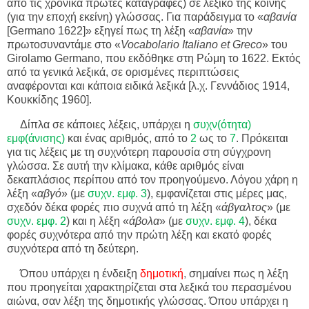
από τις χρονικά πρώτες καταγραφές) σε λεξικό της κοινής
(για την εποχή εκείνη) γλώσσας. Για παράδειγμα το «
αβανία
[Germano 1622]» εξηγεί πως τη λέξη «
αβανία
» την
πρωτοσυναντάμε στο «
Vocabolario Italiano et Greco
» του
Girolamo Germano, που εκδόθηκε στη Ρώμη το 1622. Εκτός
από τα γενικά λεξικά, σε ορισμένες περιπτώσεις
αναφέρονται και κάποια ειδικά λεξικά [λ.χ. Γεννάδιος 1914,
Κουκκίδης 1960].
Δίπλα σε κάποιες λέξεις, υπάρχει η
συχν(ότητα)
εμφ(άνισης)
και ένας αριθμός, από το
2
ως το
7
. Πρόκειται
για τις λέξεις με τη συχνότερη παρουσία στη σύγχρονη
γλώσσα. Σε αυτή την κλίμακα, κάθε αριθμός είναι
δεκαπλάσιος περίπου από τον προηγούμενο. Λόγου χάρη η
λέξη «
αβγό
» (με
συχν. εμφ.
3
), εμφανίζεται στις μέρες μας,
σχεδόν δέκα φορές πιο συχνά από τη λέξη «
άβγαλτος
» (με
συχν. εμφ.
2
) και η λέξη «
άβολα
» (με
συχν. εμφ.
4
), δέκα
φορές συχνότερα από την πρώτη λέξη και εκατό φορές
συχνότερα από τη δεύτερη.
Όπου υπάρχει η ένδειξη
δημοτική
,
σημαίνει πως η λέξη
που προηγείται χαρακτηρίζεται στα λεξικά του περασμένου
αιώνα, σαν λέξη της δημοτικής γλώσσας. Όπου υπάρχει η