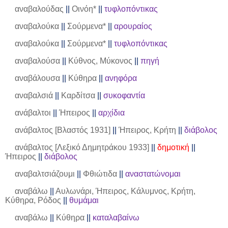
αναβαλούδας
||
Οινόη*
||
τυφλοπόντικας
αναβαλούκα
||
Σούρμενα*
||
αρουραίος
αναβαλούκα
||
Σούρμενα*
||
τυφλοπόντικας
αναβαλούσα
||
Κύθνος, Μύκονος
||
πηγή
αναβάλουσα
||
Κύθηρα
||
ανηφόρα
αναβαλσιά
||
Καρδίτσα
||
συκοφαντία
ανάβαλτοι
||
Ήπειρος
||
αρχίδια
ανάβαλτος [Βλαστός 1931]
||
Ήπειρος, Κρήτη
||
διάβολος
ανάβαλτος [Λεξικό Δημητράκου 1933]
||
δημοτική
||
Ήπειρος
||
διάβολος
αναβαλτσιάζουμι
||
Φθιώτιδα
||
αναστατώνομαι
αναβάλω
||
Αυλωνάρι, Ήπειρος, Κάλυμνος, Κρήτη,
Κύθηρα, Ρόδος
||
θυμάμαι
αναβάλω
||
Κύθηρα
||
καταλαβαίνω