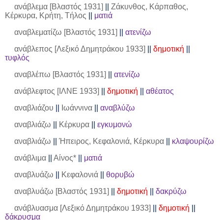
ανάβλεμα [Βλαστός 1931]
||
Ζάκυνθος, Κάρπαθος,
Κέρκυρα, Κρήτη, Τήλος
||
ματιά
αναβλεματίζω [Βλαστός 1931]
||
ατενίζω
ανάβλεπος [Λεξικό Δημητράκου 1933]
||
δημοτική
||
τυφλός
αναβλέπω [Βλαστός 1931]
||
ατενίζω
ανάβλεφτος [ΙΛΝΕ 1933]
||
δημοτική
||
αθέατος
αναβλιάζου
||
Ιωάννινα
||
αναβλύζω
αναβλιάζω
||
Κέρκυρα
||
εγκυμονώ
αναβλιάζω
||
Ήπειρος, Κεφαλονιά, Κέρκυρα
||
κλαψουρίζω
ανάβλιμα
||
Αίνος*
||
ματιά
αναβλυάζω
||
Κεφαλονιά
||
θορυβώ
αναβλυάζω [Βλαστός 1931]
||
δημοτική
||
δακρύζω
ανάβλυασμα [Λεξικό Δημητράκου 1933]
||
δημοτική
||
δάκρυσμα