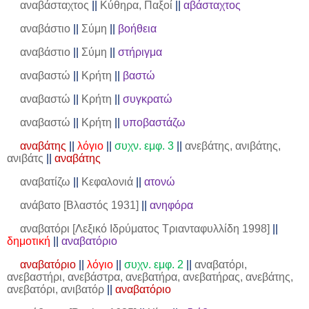
αναβάσταχτος
||
Κύθηρα, Παξοί
||
αβάσταχτος
αναβάστιο
||
Σύμη
||
βοήθεια
αναβάστιο
||
Σύμη
||
στήριγμα
αναβαστώ
||
Κρήτη
||
βαστώ
αναβαστώ
||
Κρήτη
||
συγκρατώ
αναβαστώ
||
Κρήτη
||
υποβαστάζω
αναβάτης
||
λόγιο
||
συχν. εμφ. 3
||
ανεβάτης, ανιβάτης,
ανιβάτς
||
αναβάτης
αναβατίζω
||
Κεφαλονιά
||
ατονώ
ανάβατο [Βλαστός 1931]
||
ανηφόρα
αναβατόρι [Λεξικό Ιδρύματος Τριανταφυλλίδη 1998]
||
δημοτική
||
αναβατόριο
αναβατόριο
||
λόγιο
||
συχν. εμφ. 2
||
αναβατόρι,
ανεβαστήρι, ανεβάστρα, ανεβατήρα, ανεβατήρας, ανεβάτης,
ανεβατόρι, ανιβατόρ
||
αναβατόριο