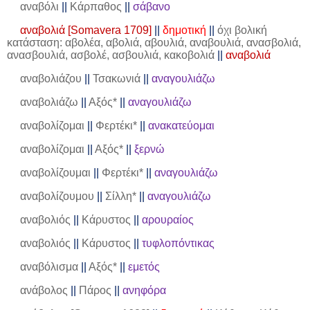
αναβόλι
||
Κάρπαθος
||
σάβανο
αναβολιά [Somavera 1709]
||
δημοτική
||
όχι βολική
κατάσταση: αβολέα, αβολιά, αβουλιά, αναβουλιά, ανασβολιά,
ανασβουλιά, ασβολέ, ασβουλιά, κακοβολιά
||
αναβολιά
αναβολιάζου
||
Τσακωνιά
||
αναγουλιάζω
αναβολιάζω
||
Αξός*
||
αναγουλιάζω
αναβολίζομαι
||
Φερτέκι*
||
ανακατεύομαι
αναβολίζομαι
||
Αξός*
||
ξερνώ
αναβολίζουμαι
||
Φερτέκι*
||
αναγουλιάζω
αναβολίζουμου
||
Σίλλη*
||
αναγουλιάζω
αναβολιός
||
Κάρυστος
||
αρουραίος
αναβολιός
||
Κάρυστος
||
τυφλοπόντικας
αναβόλισμα
||
Αξός*
||
εμετός
ανάβολος
||
Πάρος
||
ανηφόρα