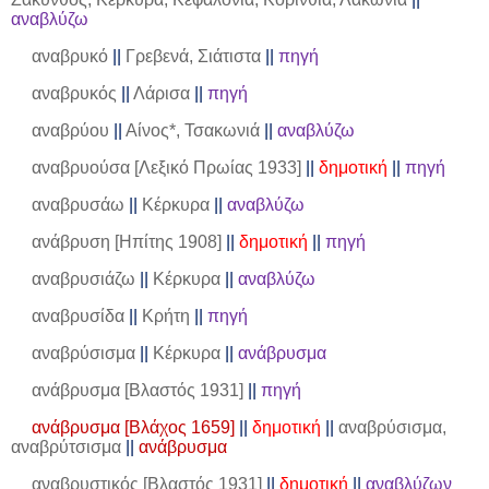
αναβλύζω
αναβρυκό
||
Γρεβενά, Σιάτιστα
||
πηγή
αναβρυκός
||
Λάρισα
||
πηγή
αναβρύου
||
Αίνος*, Τσακωνιά
||
αναβλύζω
αναβρυούσα [Λεξικό Πρωίας 1933]
||
δημοτική
||
πηγή
αναβρυσάω
||
Κέρκυρα
||
αναβλύζω
ανάβρυση [Ηπίτης 1908]
||
δημοτική
||
πηγή
αναβρυσιάζω
||
Κέρκυρα
||
αναβλύζω
αναβρυσίδα
||
Κρήτη
||
πηγή
αναβρύσισμα
||
Κέρκυρα
||
ανάβρυσμα
ανάβρυσμα [Βλαστός 1931]
||
πηγή
ανάβρυσμα [Βλάχος 1659]
||
δημοτική
||
αναβρύσισμα,
αναβρύτσισμα
||
ανάβρυσμα
αναβρυστικός [Βλαστός 1931]
||
δημοτική
||
αναβλύζων