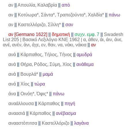
αν
||
Απουλία, Καλαβρία
||
από
αν
||
Κοτύωρα*, Σάντα*, Τραπεζούντα*, Χαλδία*
||
πάνω
αν
||
Καστελλόριζο, Σίλλη*
||
σαν
αν [Germano 1622]
||
δημοτική
||
συχν. εμφ. 7
||
Swadesh
List 205 | Βασικό Λεξιλόγιο ΚΝΕ 1962 | α, άθεν, άι, άιν, άνε,
ανέ, ανέν, άνι, άχε, εν, θαν, να, νάκι, νάκια
||
αν
ανά
||
Κάρπαθος, Τήλος, Τήνος
||
αμυδρά
ανά
||
Θήρα, Ρόδος, Σύμη, Χίος
||
ανάθεμα
ανά
||
Βουρλά*
||
μαμά
ανά
||
Χίος
||
τώρα
άνα
||
Οινόη*, Όφις*
||
πάνω
αναάλλουσα
||
Κάρπαθος
||
πηγή
αναασιά
||
Κάρπαθος
||
ανέβασμα
ανααστόπιτσα
||
Καστελλόριζο
||
λαγάνα