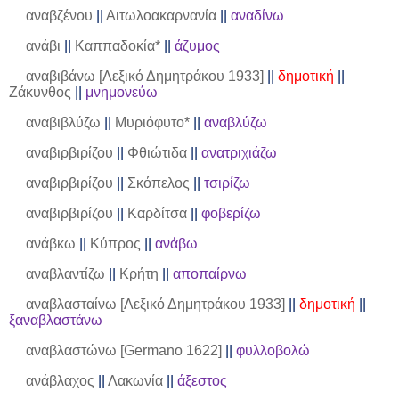
αναβζένου
||
Αιτωλοακαρνανία
||
αναδίνω
ανάβι
||
Καππαδοκία*
||
άζυμος
αναβιβάνω [Λεξικό Δημητράκου 1933]
||
δημοτική
||
Ζάκυνθος
||
μνημονεύω
αναβιβλύζω
||
Μυριόφυτο*
||
αναβλύζω
αναβιρβιρίζου
||
Φθιώτιδα
||
ανατριχιάζω
αναβιρβιρίζου
||
Σκόπελος
||
τσιρίζω
αναβιρβιρίζου
||
Καρδίτσα
||
φοβερίζω
ανάβκω
||
Κύπρος
||
ανάβω
αναβλαντίζω
||
Κρήτη
||
αποπαίρνω
αναβλασταίνω [Λεξικό Δημητράκου 1933]
||
δημοτική
||
ξαναβλαστάνω
αναβλαστώνω [Germano 1622]
||
φυλλοβολώ
ανάβλαχος
||
Λακωνία
||
άξεστος