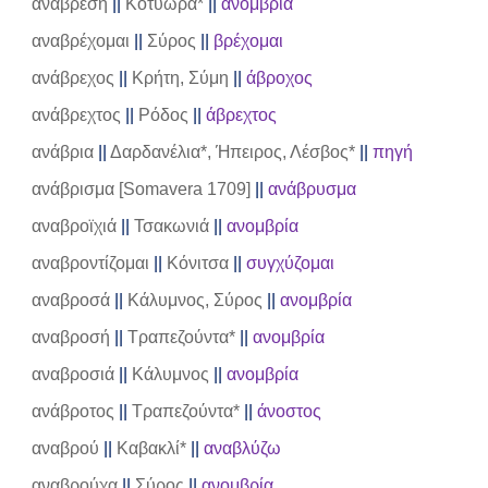
αναβρεσή
||
Κοτύωρα*
||
ανομβρία
αναβρέχομαι
||
Σύρος
||
βρέχομαι
ανάβρεχος
||
Κρήτη, Σύμη
||
άβροχος
ανάβρεχτος
||
Ρόδος
||
άβρεχτος
ανάβρια
||
Δαρδανέλια*, Ήπειρος, Λέσβος*
||
πηγή
ανάβρισμα [Somavera 1709]
||
ανάβρυσμα
αναβροϊχιά
||
Τσακωνιά
||
ανομβρία
αναβροντίζομαι
||
Κόνιτσα
||
συγχύζομαι
αναβροσά
||
Κάλυμνος, Σύρος
||
ανομβρία
αναβροσή
||
Τραπεζούντα*
||
ανομβρία
αναβροσιά
||
Κάλυμνος
||
ανομβρία
ανάβροτος
||
Τραπεζούντα*
||
άνοστος
αναβρού
||
Καβακλί*
||
αναβλύζω
αναβρούχα
||
Σύρος
||
ανομβρία