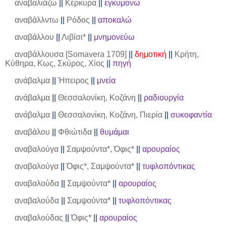
αναβαλιάζω
||
Κέρκυρα
||
εγκυμονώ
αναβάλλντω
||
Ρόδος
||
αποκαλώ
αναβάλλου
||
Λιβίσι*
||
μνημονεύω
αναβάλλουσα [Somavera 1709]
||
δημοτική
||
Κρήτη,
Κύθηρα, Κως, Σκύρος, Χίος
||
πηγή
ανάβαλμα
||
Ήπειρος
||
μνεία
ανάβαλμα
||
Θεσσαλονίκη, Κοζάνη
||
ραδιουργία
ανάβαλμα
||
Θεσσαλονίκη, Κοζάνη, Πιερία
||
συκοφαντία
αναβάλου
||
Φθιώτιδα
||
θυμάμαι
αναβαλούγα
||
Σαμψούντα*, Όφις*
||
αρουραίος
αναβαλούγα
||
Όφις*, Σαμψούντα*
||
τυφλοπόντικας
αναβαλούδα
||
Σαμψούντα*
||
αρουραίος
αναβαλούδα
||
Σαμψούντα*
||
τυφλοπόντικας
αναβαλούδας
||
Όφις*
||
αρουραίος