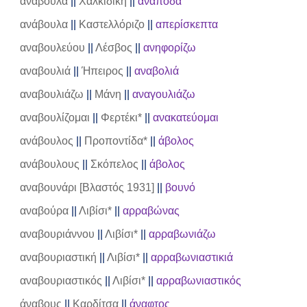
ανάβουλα
||
Χαλκιδική
||
ανάποδα
ανάβουλα
||
Καστελλόριζο
||
απερίσκεπτα
αναβουλεύου
||
Λέσβος
||
ανηφορίζω
αναβουλιά
||
Ήπειρος
||
αναβολιά
αναβουλιάζω
||
Μάνη
||
αναγουλιάζω
αναβουλίζομαι
||
Φερτέκι*
||
ανακατεύομαι
ανάβουλος
||
Προποντίδα*
||
άβολος
ανάβουλους
||
Σκόπελος
||
άβολος
αναβουνάρι [Βλαστός 1931]
||
βουνό
αναβούρα
||
Λιβίσι*
||
αρραβώνας
αναβουριάννου
||
Λιβίσι*
||
αρραβωνιάζω
αναβουριαστική
||
Λιβίσι*
||
αρραβωνιαστικιά
αναβουριαστικός
||
Λιβίσι*
||
αρραβωνιαστικός
άναβους
||
Καρδίτσα
||
άναφτος