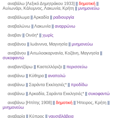
αναβάλω [Λεξικό Δημητράκου 1933]
||
δημοτική
||
Αυλωνάρι, Κάλυμνος, Λακωνία, Κρήτη
||
μνημονεύω
αναβάλωμα
||
Αρκαδία
||
ραδιουργία
αναβαλώνω
||
Λακωνία
||
αναρρώνω
άναβαν
||
Οινόη*
||
χωρίς
αναβάνου
||
Ιωάννινα, Μαγνησία
||
μνημονεύω
αναβάνου
||
Αιτωλοακαρνανία, Κοζάνη, Μαγνησία
||
συκοφαντώ
αναβαντζάρω
||
Καστελλόριζο
||
περισσεύω
αναβάνω
||
Κύθηρα
||
αναπολώ
αναβάνω
||
Σαράντα Εκκλησιές*
||
προδίδω
αναβάνω
||
Αρκαδία, Σαράντα Εκκλησιές*
||
συκοφαντώ
αναβάνω [Ηπίτης 1908]
||
δημοτική
||
Ήπειρος, Κρήτη
||
μνημονεύω
αναβαρία
||
Κύπρος
||
ναυσιβλάβεια