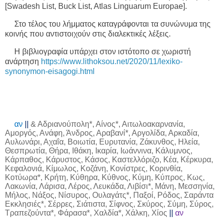
[
Swadesh
List
, Buck List, Atlas Linguarum Europae].
Στο τέλος του λήμματος καταγράφονται τα συνώνυμα της
κοινής που αντιστοιχούν στις διαλεκτικές λέξεις.
Η βιβλιογραφία υπάρχει στον ιστότοπο σε χωριστή
ανάρτηση
https://www.lithoksou.net/2020/11/lexiko-
synonymon-eisagogi.html
αν
||
& Αδριανούπολη*, Αίνος*, Αιτωλοακαρνανία,
Αμοργός, Ανάφη, Άνδρος, Αραβανί*, Αργολίδα, Αρκαδία,
Αυλωνάρι, Αχαΐα, Βοιωτία, Ευρυτανία, Ζάκυνθος, Ηλεία,
Θεσπρωτία, Θήρα, Ιθάκη, Ικαρία, Ιωάννινα, Κάλυμνος,
Κάρπαθος, Κάρυστος, Κάσος, Καστελλόριζο, Κέα, Κέρκυρα,
Κεφαλονιά, Κίμωλος, Κοζάνη, Κονίστρες, Κορινθία,
Κοτύωρα*, Κρήτη, Κύθηρα, Κύθνος, Κύμη, Κύπρος, Κως,
Λακωνία, Λάρισα, Λέρος, Λευκάδα, Λιβίσι*, Μάνη, Μεσσηνία,
Μήλος, Νάξος, Νίσυρος, Ουλαγάτς*, Παξοί, Ρόδος, Σαράντα
Εκκλησιές*, Σέρρες, Σιάτιστα, Σίφνος, Σκύρος, Σύμη, Σύρος,
Τραπεζούντα*, Φάρασα*, Χαλδία*, Χάλκη, Χίος
||
αν