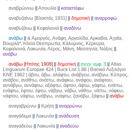
αναβρώννω
||
Απουλία
||
καταστέφω
αναβυζαίνω [Βλαστός 1931]
||
δημοτική
||
αναρροφώ
αναβυζάνω
||
Κεφαλονιά
||
αναδίνω
ανάβω
||
& Αμοργός, Ανάφη, Αργολίδα, Αρκαδία, Αχαΐα,
Βουρλά*, Ηλεία Θεσπρωτία, Κάλυμνος, Κέρκυρα,
Κεφαλονιά, Λακωνία, Λέρος, Μάνη, Μεσσηνία, Νάξος
||
ανάβω
ανάβω [Ηπίτης 1908]
||
δημοτική
||
συχν. εμφ. 3
||
Atlas
Linguarum Europae 424 | Buck List 1.86 | Βασικό Λεξιλόγιο
ΚΝΕ 1962 | άβου, άβω, αλάφτω, ανάβγου, ανάβγω, Κύπρος,
ανάβου, ανάθτω, ανάττω, ανάφκω, ανάφου, ανάφτου,
αννάβγω, αννάφτω, αξάφτω, άφτου, άφτω, γάφτω, ενάττω,
ενάφτω, έφτου, έφτω, νάβγω, νάβω, νάθτω, νάττω, νάφκω,
νάφτου, νάφτω, ννάβγω, ννάφτω, ξανάβω, ξάφτω
||
ανάβω
αναγαβρώνω
||
Κρήτη
||
αναρρώνω
αναγάδεμα
||
Λακωνία
||
ανάδευση
αναγαδεύω
||
Λακωνία
||
αναδεύω