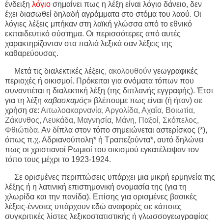
ένδειξη
λόγιο
σημαίνει πως η λέξη είναι λόγιο δάνειο, δεν
έχει διασωθεί δηλαδή αγράμματα στο στόμα του λαού. Οι
λόγιες λέξεις μπήκαν στη λαϊκή γλώσσα από το εθνικό
εκπαιδευτικό σύστημα. Οι περισσότερες από αυτές
χαρακτηρίζονταν στα παλιά λεξικά σαν λέξεις της
καθαρεύουσας.
Μετά τις διαλεκτικές λέξεις
, ακολουθούν
γεωγραφικές
περιοχές ή οικισμοί. Πρόκειται για ονόματα τόπων που
συναντιέται η διαλεκτική λέξη (της διπλανής εγγραφής). Έτσι
για τη λέξη «
αβασκαμός
» βλέπουμε πως είναι (ή ήταν) σε
χρήση σε:
Αιτωλοακαρνανία, Αργολίδα, Αχαΐα, Βοιωτία,
Ζάκυνθος, Λευκάδα, Μαγνησία, Μάνη, Παξοί, Σκόπελος,
Φθιώτιδα
. Αν δίπλα στον τόπο σημειώνεται αστερίσκος (*),
όπως π.χ. Αδριανούπολη* ή Τραπεζούντα*, αυτό δηλώνει
πως οι χριστιανοί Ρωμιοί του οικισμού εγκατέλειψαν τον
τόπο τους μέχρι το 1923-1924.
Σε ορισμένες περιπτώσεις υπάρχει μια μικρή ερμηνεία της
λέξης ή η λατινική επιστημονική ονομασία της (για τη
χλωρίδα και την πανίδα). Επίσης για ορισμένες βασικές
λέξεις-έννοιες υπάρχουν εδώ αναφορές σε κάποιες
συγκριτικές λίστες λεξικοστατιστικής ή γλωσσογεωγραφίας