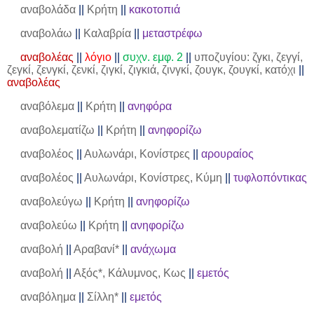
αναβολάδα
||
Κρήτη
||
κακοτοπιά
αναβολάω
||
Καλαβρία
||
μεταστρέφω
αναβολέας
||
λόγιο
||
συχν. εμφ. 2
||
υποζυγίου: ζγκι, ζεγγί,
ζεγκί, ζενγκί, ζενκί, ζιγκί, ζιγκιά, ζινγκί, ζουγκ, ζουγκί, κατόχι
||
αναβολέας
αναβόλεμα
||
Κρήτη
||
ανηφόρα
αναβολεματίζω
||
Κρήτη
||
ανηφορίζω
αναβολέος
||
Αυλωνάρι, Κονίστρες
||
αρουραίος
αναβολέος
||
Αυλωνάρι, Κονίστρες, Κύμη
||
τυφλοπόντικας
αναβολεύγω
||
Κρήτη
||
ανηφορίζω
αναβολεύω
||
Κρήτη
||
ανηφορίζω
αναβολή
||
Αραβανί*
||
ανάχωμα
αναβολή
||
Αξός*, Κάλυμνος, Κως
||
εμετός
αναβόλημα
||
Σίλλη*
||
εμετός