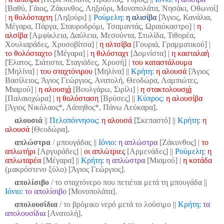
[Βαθύ, Γάιος, Ζάκυνθος, Ληξούρι, Μονοπολάτα, Νησάκι, Οθωνοί]
|
η θολόσταχτη
[Ληξούρι] ||
Ρούμελη:
η αλισίβα
[Άγιος, Κανάλια,
Μέγαρα, Πάργα, Σταυροδρόμι, Τσαμαντάς, Ωραιόκαστρο] |
η
αλσίβα
[Αμφίκλεια, Δαύλεια, Μεσούντα, Στυλίδα, Τιθορέα,
Χουλιαράδες, Χρυσοβίτσα] |
η αλτσίβα
[Γουριά, Γραμματικού] |
το θολόσταχτο
[Μέγαρα] |
η θιλόσταχτ
[Δομνίστα] |
η κασταλαή
[Έλατος, Σιάτιστα, Σταγιάδες, Χρυσή] |
του καταστάλουμα
[Μηλίνα] |
του σταχτόνιρου
[Μηλίνα]
||
Κρήτη:
η αλουσά
[Άγιος
Βασίλειος, Άγιος Γεώργιος, Ανατολή, Θεοδώρα, Λαμπιώτες,
Μιαμού] |
η αλουσ
ιά
[Βουλγάρω, Σιρίλι] |
η στακτολουσ
ιά
[Παλαιοχώρα] |
η θολόσταση
[Βρύσες]
||
Κύπρος:
η αλουσίβα
[Άγιος Νικόλαος*, Λάπηθος*, Πάνω Λεύκαρα]
.
αλουσιά
||
Πελοπόννησος:
η αλουσά
[Σκεπαστό]
||
Κρήτη:
η
αλουσά
[Θεοδώρα]
.
απλώστρα
/ μπουγάδας
||
Ιόνιο:
η απλώστρα
[Ζάκυνθος] |
το
απλωτήρι
[Αργυράδες] |
οι απλώτριες
[Αρμενάδες] ||
Ρούμελη:
η
απλωταρέα
[Μέγαρα]
||
Κρήτη:
η απλώστρα
[Μιαμού] |
η κοτάδα
(μακρόστενο ξύλο) [Άγιος Γεώργιος].
απολίσιβο
/ το σταχτόνερο που πετιέται μετά τη μπουγάδα
||
Ιόνιο:
το απολίσιβο
[Μονοπολάτα].
απολουσίδια
/ το βρόμικο νερό μετά το λούσιμο
||
Κρήτη:
τα
απολουσίδια
[Ανατολή]
.