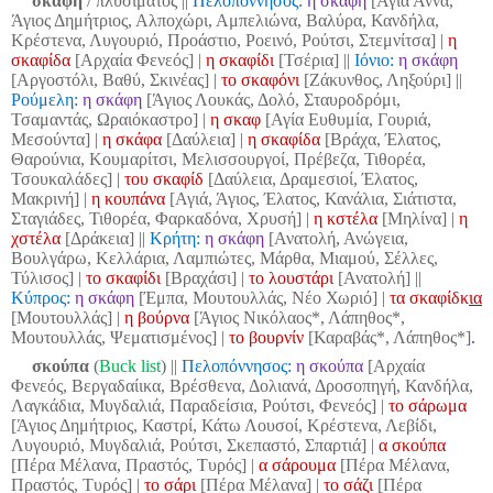
σκάφη
/ πλυσίματος
||
Πελοπόννησος:
η σκάφη
[Αγία Άννα,
Άγιος Δημήτριος, Αλποχώρι, Αμπελιώνα, Βαλύρα, Κανδήλα,
Κρέστενα, Λυγουριό, Προάστιο, Ροεινό, Ρούτσι, Στεμνίτσα] |
η
σκαφίδα
[Αρχαία Φενεός] |
η σκαφίδι
[Τσέρια]
||
Ιόνιο:
η σκάφη
[Αργοστόλι, Βαθύ, Σκινέας] |
το σκαφόνι
[Ζάκυνθος, Ληξούρι] ||
Ρούμελη:
η σκάφη
[Άγιος Λουκάς, Δολό, Σταυροδρόμι,
Τσαμαντάς, Ωραιόκαστρο] |
η σκαφ
[Αγία Ευθυμία, Γουριά,
Μεσούντα] |
η σκάφα
[Δαύλεια] |
η σκαφίδα
[Βράχα, Έλατος,
Θαρούνια, Κουμαρίτσι, Μελισσουργοί, Πρέβεζα, Τιθορέα,
Τσουκαλάδες] |
του σκαφίδ
[Δαύλεια, Δραμεσιοί, Έλατος,
Μακρινή]
|
η κουπάνα
[Αγιά, Άγιος, Έλατος, Κανάλια, Σιάτιστα,
Σταγιάδες, Τιθορέα, Φαρκαδόνα, Χρυσή]
|
η κστέλα
[Μηλίνα] |
η
χστέλα
[Δράκεια]
||
Κρήτη:
η σκάφη
[Ανατολή, Ανώγεια,
Βουλγάρω, Κελλάρια, Λαμπιώτες, Μάρθα, Μιαμού, Σέλλες,
Τύλισος] |
το σκαφίδι
[Βραχάσι] |
το λουστάρι
[Ανατολή]
||
Κύπρος:
η σκάφη
[Έμπα, Μουτουλλάς, Νέο Χωριό] |
τα σκαφίδκ
ια
[Μουτουλλάς] |
η βούρνα
[Άγιος Νικόλαος*, Λάπηθος*,
Μουτουλλάς, Ψεματισμένος] |
το βουρνίν
[Καραβάς*, Λάπηθος*]
.
σκούπα
(
Buck list
)
||
Πελοπόννησος:
η σκούπα
[Αρχαία
Φενεός, Βεργαδαίικα, Βρέσθενα, Δολιανά, Δροσοπηγή, Κανδήλα,
Λαγκάδια, Μυγδαλιά, Παραδείσια, Ρούτσι, Φενεός] |
το σάρωμα
[Άγιος Δημήτριος, Καστρί, Κάτω Λουσοί, Κρέστενα, Λεβίδι,
Λυγουριό, Μυγδαλιά, Ρούτσι, Σκεπαστό, Σπαρτιά] |
α σκούπα
[Πέρα Μέλανα, Πραστός, Τυρός] |
α σάρουμα
[Πέρα Μέλανα,
Πραστός, Τυρός] |
το σάρι
[Πέρα Μέλανα] |
το σάζι
[Πέρα