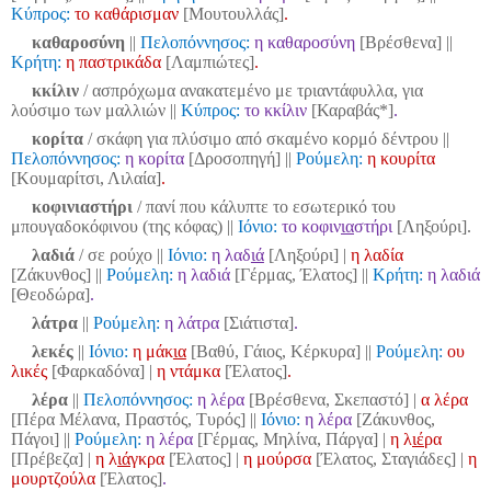
Κύπρος:
το καθάρισμαν
[Μουτουλλάς]
.
καθαροσύνη
||
Πελοπόννησος:
η καθαροσύνη
[Βρέσθενα]
||
Κρήτη:
η παστρικάδα
[Λαμπιώτες]
.
κκίλιν
/ ασπρόχωμα ανακατεμένο με τριαντάφυλλα, για
λούσιμο των μαλλιών
||
Κύπρος:
το κκίλιν
[Καραβάς*]
.
κορίτα
/ σκάφη για πλύσιμο από σκαμένο κορμό δέντρου
||
Πελοπόννησος:
η κορίτα
[Δροσοπηγή]
||
Ρούμελη:
η κουρίτα
[Κουμαρίτσι, Λιλαία]
.
κοφινιαστήρι
/ πανί που κάλυπτε το εσωτερικό του
μπουγαδοκόφινου (της κόφας)
||
Ιόνιο:
το κοφιν
ια
στήρι
[Ληξούρι].
λαδιά
/ σε ρούχο
||
Ιόνιο:
η λαδ
ιά
[Ληξούρι] |
η λαδία
[Ζάκυνθος] ||
Ρούμελη:
η λαδιά
[Γέρμας, Έλατος]
||
Κρήτη:
η λαδιά
[Θεοδώρα]
.
λάτρα
||
Ρούμελη:
η λάτρα
[Σιάτιστα]
.
λεκές
||
Ιόνιο:
η μάκ
ια
[Βαθύ, Γάιος, Κέρκυρα] ||
Ρούμελη:
ου
λικές
[Φαρκαδόνα] |
η ντάμκα
[Έλατος]
.
λέρα
||
Πελοπόννησος:
η λέρα
[Βρέσθενα, Σκεπαστό] |
α λέρα
[Πέρα Μέλανα, Πραστός, Τυρός]
||
Ιόνιο:
η λέρα
[Ζάκυνθος,
Πάγοι] ||
Ρούμελη:
η λέρα
[Γέρμας, Μηλίνα, Πάργα] |
η λ
ιέ
ρα
[Πρέβεζα] |
η λ
ιά
γκρα
[Έλατος] |
η μούρσα
[Έλατος, Σταγιάδες] |
η
μουρτζούλα
[Έλατος]
.