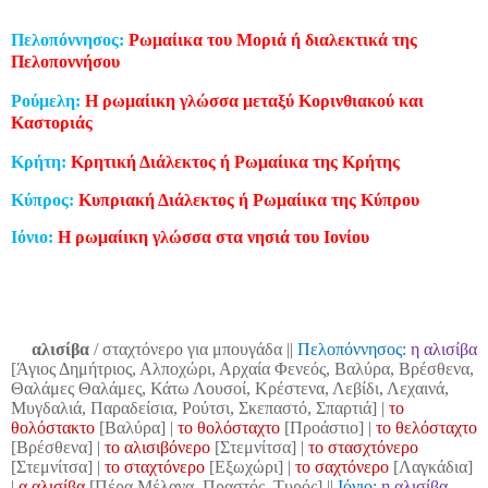
Πελοπόννησος:
Ρωμαίικα του Μοριά ή διαλεκτικά της
Πελοποννήσου
Ρούμελη:
Η ρωμαίικη γλώσσα μεταξύ Κορινθιακού και
Καστοριάς
Κρήτη:
Κρητική Διάλεκτος ή Ρωμαίικα της Κρήτης
Κύπρος:
Κυπριακή Διάλεκτος ή Ρωμαίικα της Κύπρου
Ιόνιο:
Η ρωμαίικη γλώσσα στα νησιά του Ιονίου
αλισίβα
/ σταχτόνερο για μπουγάδα
||
Πελοπόννησος:
η αλισίβα
[Άγιος Δημήτριος, Αλποχώρι, Αρχαία Φενεός, Βαλύρα, Βρέσθενα,
Θαλάμες Θαλάμες, Κάτω Λουσοί, Κρέστενα, Λεβίδι, Λεχαινά,
Μυγδαλιά, Παραδείσια, Ρούτσι, Σκεπαστό, Σπαρτιά] |
το
θολόστακτο
[Βαλύρα] |
το θολόσταχτο
[Προάστιο] |
το θελόσταχτο
[Βρέσθενα] |
το αλισιβόνερο
[Στεμνίτσα] |
το στασχτόνερο
[Στεμνίτσα] |
το σταχτόνερο
[Εξωχώρι] |
το σαχτόνερο
[Λαγκάδια]
|
α αλισίβα
[Πέρα Μέλανα, Πραστός, Τυρός]
||
Ιόνιο:
η αλισίβα