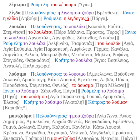
λέρωμα
||
Ρούμελη:
του λέρουμα
[Άγιος]
.
λίγδα
||
Πελοπόννησος:
η λιγδομουτζούρα
[Βρέσθενα]
||
Ιόνιο:
η γλίδα
[Ληξούρι] ||
Ρούμελη:
η λιγδογαν
ιά
[Πάργα]
.
λουλάκι
||
Πελοπόννησος:
το λουλάκι
[Καλούσι, Ρούτσι,
Στεμνίτσα] |
το λουλάτσι
[Πέρα Μέλανα, Πραστός, Τυρός]
||
Ιόνιο:
το λουλάκι
[Αργοστόλι, Αργυράδες, Ζάκυνθος, Νησάκι] ||
Ρούμελη:
το λουλάκι
[Δελβινάκι, Τσαμαντάς] |
του λουλάκ
[Αγιά,
Αγία Ευθυμία, Αγία Παρασκευή, Αμφίκλεια, Γέρμας, Κανάλια,
Δομνίστα, Λιλαία, Μακρολίβαδο, Μεσούντα, Μηλίνα, Ραψάνη,
Σταγιάδες, Φαρκαδόνα]
||
Κρήτη:
το λουλάκι
[Άγιος Βασίλειος,
Ανατολή, Παλαιοχώρα]
.
λούσιμο
||
Πελοπόννησος:
το λούσιμο
[Αμπελιώνα, Βρέσθενα,
Δολιανά, Δροσοπηγή, Κάτω Λουσοί, Κρέστενα, Λεβίδι, Πάκια,
Παραδείσια, Στεμνίτσα, Φενεός] |
το άουσμα
[Πέρα Μέλανα]
||
Ιόνιο:
το λούσιμο
[Ζάκυνθος, Πάγοι] ||
Ρούμελη:
το λούσιμο
[Πηγή] |
του λούσμου
[Αγία Παρασκευή, Γουριά, Δραμεσιοί,
Έλατος]
||
Κρήτη:
το λούσιμο
[Ανατολή]
||
Κύπρος:
το λούμαν
[Καραβάς*]
.
μουτζούρα
||
Πελοπόννησος:
η μουτζούρα
[Αγία Άννα, Άγιος
Δημήτριος, Αμπελιώνα, Αρχαία Φενεός, Βεργαδαίικα, Βρέσθενα,
Γυμνό, Δολιανά, Ελάτη, Καλούσι, Κανδήλα, Κάτω Λουσοί,
Κρέστενα, Λαγκάδια, Λυγουριό, Μελιγού, Μυγδαλιά, Προάστιο,
Σκεπαστό, Τρόπαια] |
η μουντζούρα
[Αλποχώρι, Νεοχώρι, Πιάνα] |