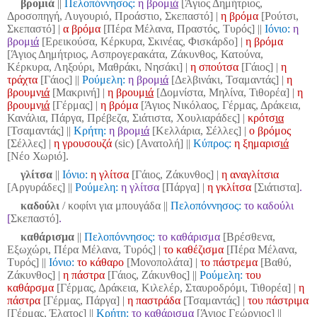
βρομιά
||
Πελοπόννησος:
η βρομ
ιά
[Άγιος Δημήτριος,
Δροσοπηγή, Λυγουριό, Προάστιο, Σκεπαστό] |
η βρόμα
[Ρούτσι,
Σκεπαστό] |
α βρόμα
[Πέρα Μέλανα, Πραστός, Τυρός]
||
Ιόνιο:
η
βρομ
ιά
[Ερεικούσα, Κέρκυρα, Σκινέας, Φισκάρδο] |
η βρόμα
[Άγιος Δημήτριος, Ασπρογερακάτα, Ζάκυνθος, Κατούνα,
Κέρκυρα, Ληξούρι, Μαθράκι, Νησάκι] |
η σπούτσα
[Γάιος] |
η
τράχτα
[Γάιος] ||
Ρούμελη:
η βρομ
ιά
[Δελβινάκι, Τσαμαντάς] |
η
βρουμν
ιά
[Μακρινή] |
η βρουμ
ιά
[Δομνίστα, Μηλίνα, Τιθορέα]
|
η
βρουμν
ιά
[Γέρμας] |
η βρόμα
[Άγιος Νικόλαος, Γέρμας, Δράκεια,
Κανάλια, Πάργα, Πρέβεζα, Σιάτιστα, Χουλιαράδες]
|
κρότσ
ια
[Τσαμαντάς]
||
Κρήτη:
η βρομ
ιά
[Κελλάρια, Σέλλες] |
ο βρόμος
[Σέλλες] |
η γρουσουζά
(sic) [Ανατολή]
||
Κύπρος:
η ξημαρισ
ιά
[Νέο Χωριό].
γλίτσα
||
Ιόνιο:
η γλίτσα
[Γάιος, Ζάκυνθος] |
η αναγλίτσια
[Αργυράδες] ||
Ρούμελη:
η γλίτσα
[Πάργα] |
η γκλίτσα
[Σιάτιστα]
.
καδούλι
/ κοφίνι για μπουγάδα ||
Πελοπόννησος:
το καδούλι
[
Σκεπαστό]
.
καθάρισμα
||
Πελοπόννησος:
το καθάρισμα
[Βρέσθενα,
Εξωχώρι, Πέρα Μέλανα, Τυρός] |
το καθέζισμα
[Πέρα Μέλανα,
Τυρός]
||
Ιόνιο:
το κάθαρο
[Μονοπολάτα] |
το πάστρεμα
[Βαθύ,
Ζάκυνθος] |
η πάστρα
[Γάιος, Ζάκυνθος] ||
Ρούμελη:
του
καθάρσμα
[Γέρμας, Δράκεια, Κιλελέρ, Σταυροδρόμι, Τιθορέα] |
η
πάστρα
[Γέρμας, Πάργα] |
η παστράδα
[Τσαμαντάς] |
του πάστριμα
[Γέρμας, Έλατος]
||
Κρήτη:
το καθάρισμα
[Άγιος Γεώργιος]
||