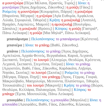
α μουντζούρα
[Πέρα Μέλανα, Πραστός, Τυρός]
||
Ιόνιο:
η
μουτζούρα
[Άγιος Δημήτριος, Ζάκυνθος] |
η μούζη
[Γάιος] ||
Ρούμελη:
η μουντζούρα
[Κουμαρίτσι, Πάργα] |
η μουζούρα
[Θαρούνια, Μέγαρα] |
η μτζούρα
[Αγία Ευθυμία, Αμφίκλεια,
Λιλαία, Στροφυλιά, Τιθορέα]
||
Κρήτη:
η μουζουδ
ιά
[Ανατολή,
Βραχάσι, Λαμπιώτες, Μιαμού] |
η αμουζουδ
ιά
[Βουλγάρω,
Σάσαλος] |
η μουζουδέ
[Βρύσες]
||
Κύπρος:
η μούζη
[Γαστριά*,
Πάνω Λεύκαρα] |
η μούζα
[Μια Μηλιά*, Πάνω Λεύκαρα]
.
μπανιάρισμα
||
Πελοπόννησος:
το μπανιάρισμα
[Κρέστενα]
.
μπανιέρα
||
Ιόνιο:
το μπάν
ιο
[Βαθύ, Ζάκυνθος].
μπάνιο
||
Πελοπόννησος:
το μπάν
ιο
[Άγιος Δημήτριος,
Αμπελιώνα, Αρχαία Φενεός, Βεργαδαίικα, Καρυά, Λεχαινά,
Σκεπαστό, Τσέρια] |
το λουτρό
[Αλποχώρι, Θεοδώρα, Κρέστενα,
Λεχαινά, Σκεπαστό, Στεμνίτσα, Τσέρια]
||
Ιόνιο:
το μπάν
ιο
[Αργοστόλι, Βαθύ, Γάιος, Ζάκυνθος, Καρδακάτα, Ληξούρι,
Νησάκι, Σκινέας] |
το λουτρό
[Σκινέας] ||
Ρούμελη:
το μπάν
ιο
[Μέγαρα, Πάργα, Πηγή] |
του μπάν
ιου
[Άγιος, Γέρμας, Γουριά,
Μακρολίβαδο, Μασχολούρι, Μεσούντα, Πλατύστομο, Τιθορέα,
Τσουκαλάδες] |
του λουτρό
[Μακρινή]
||
Κρήτη:
το μπάν
ιο
[Βώροι,
Θεοδώρα, Κελλάρια, Παλαιοχώρα, Τύλισος]
||
Κύπρος:
το
μπάν
ιο
ν
[Έμπα, Μουτουλλάς, Πάνω Λεύκαρα]
.
μπουγάδα
||
Πελοπόννησος:
η μπουγάδα
[Μαγούλα]
||
Ιόνιο:
η
μπουγάδα
[Αργυράδες, Βαθύ, Γάιος, Ζάκυνθος, Κέρκυρα,