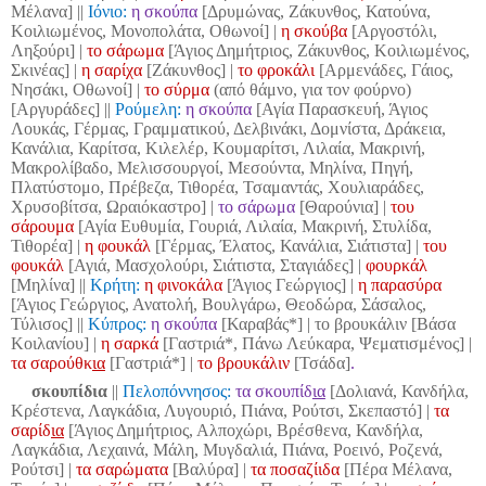
Μέλανα]
||
Ιόνιο:
η σκούπα
[Δρυμώνας, Ζάκυνθος, Κατούνα,
Κοιλιωμένος, Μονοπολάτα, Οθωνοί] |
η σκούβα
[Αργοστόλι,
Ληξούρι] |
το σάρωμα
[Άγιος Δημήτριος, Ζάκυνθος, Κοιλιωμένος,
Σκινέας] |
η σαρίχα
[Ζάκυνθος] |
το φροκάλι
[Αρμενάδες, Γάιος,
Νησάκι, Οθωνοί] |
το σύρμα
(από θάμνο, για τον φούρνο)
[Αργυράδες] ||
Ρούμελη:
η σκούπα
[Αγία Παρασκευή, Άγιος
Λουκάς, Γέρμας, Γραμματικού, Δελβινάκι, Δομνίστα, Δράκεια,
Κανάλια, Καρίτσα, Κιλελέρ, Κουμαρίτσι, Λιλαία, Μακρινή,
Μακρολίβαδο, Μελισσουργοί, Μεσούντα, Μηλίνα, Πηγή,
Πλατύστομο, Πρέβεζα, Τιθορέα, Τσαμαντάς, Χουλιαράδες,
Χρυσοβίτσα, Ωραιόκαστρο] |
το σάρωμα
[Θαρούνια] |
του
σάρουμα
[Αγία Ευθυμία, Γουριά, Λιλαία, Μακρινή, Στυλίδα,
Τιθορέα] |
η φουκάλ
[Γέρμας, Έλατος, Κανάλια, Σιάτιστα]
|
του
φουκάλ
[Αγιά, Μασχολούρι, Σιάτιστα, Σταγιάδες] |
φουρκάλ
[Μηλίνα]
||
Κρήτη:
η φινοκάλα
[Άγιος Γεώργιος] |
η παρασύρα
[Άγιος Γεώργιος, Ανατολή, Βουλγάρω, Θεοδώρα, Σάσαλος,
Τύλισος]
||
Κύπρος:
η σκούπα
[Καραβάς*] | το βρουκάλιν [Βάσα
Κοιλανίου] |
η σαρκά
[Γαστριά*, Πάνω Λεύκαρα, Ψεματισμένος] |
τα σαρούθκ
ια
[Γαστριά*] |
το βρουκάλιν
[Τσάδα]
.
σκουπίδια
||
Πελοπόννησος:
τα σκουπίδ
ια
[Δολιανά, Κανδήλα,
Κρέστενα, Λαγκάδια, Λυγουριό, Πιάνα, Ρούτσι, Σκεπαστό] |
τα
σαρίδ
ια
[Άγιος Δημήτριος, Αλποχώρι, Βρέσθενα, Κανδήλα,
Λαγκάδια, Λεχαινά, Μάλη, Μυγδαλιά, Πιάνα, Ροεινό, Ροζενά,
Ρούτσι] |
τα σαρώματα
[Βαλύρα] |
τα ποσαζίιδα
[Πέρα Μέλανα,