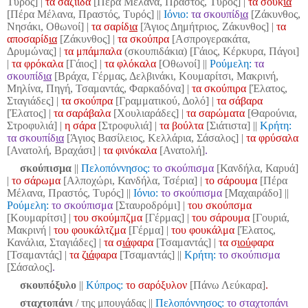
Τυρός] |
τα σαζίιδα
[Πέρα Μέλανα, Πραστός, Τυρός] |
τα σούκ
ια
[Πέρα Μέλανα, Πραστός, Τυρός]
||
Ιόνιο:
τα σκουπίδ
ια
[Ζάκυνθος,
Νησάκι, Οθωνοί] |
τα σαρίδ
ια
[Άγιος Δημήτριος, Ζάκυνθος] |
τα
αποσαρίδ
ια
[Ζάκυνθος] |
τα σκούπρα
[Ασπρογερακάτα,
Δρυμώνας] |
τα μπάμπαλα
(σκουπιδάκια) [Γάιος, Κέρκυρα, Πάγοι]
|
τα φρόκαλα
[Γάιος] |
τα φλόκαλα
[Οθωνοί] ||
Ρούμελη:
τα
σκουπίδ
ια
[Βράχα, Γέρμας, Δελβινάκι, Κουμαρίτσι, Μακρινή,
Μηλίνα, Πηγή, Τσαμαντάς, Φαρκαδόνα] |
τα σκούπιρα
[Έλατος,
Σταγιάδες] |
τα σκούπρα
[Γραμματικού, Δολό] |
τα σάβαρα
[Έλατος] |
τα σαράβαλα
[Χουλιαράδες]
|
τα σαρώματα
[Θαρούνια,
Στροφυλιά] |
η σάρα
[Στροφυλιά] |
τα βούλτα
[Σιάτιστα]
||
Κρήτη:
τα σκουπίδ
ια
[Άγιος Βασίλειος, Κελλάρια, Σάσαλος] |
τα φρύσαλα
[Ανατολή, Βραχάσι] |
τα φινόκαλα
[Ανατολή]
.
σκούπισμα
||
Πελοπόννησος:
το σκούπισμα
[Κανδήλα, Καρυά]
|
το σάρωμα
[Αλποχώρι, Κανδήλα, Τσέρια] |
το σάρουμα
[Πέρα
Μέλανα, Πραστός, Τυρός]
||
Ιόνιο:
το σκούπισμα
[Μαχαιράδο] ||
Ρούμελη:
το σκούπισμα
[Σταυροδρόμι] |
του σκούπσμα
[Κουμαρίτσι] |
του σκούμπζμα
[Γέρμας] |
του σάρουμα
[Γουριά,
Μακρινή |
του φουκάλτζμα
[Γέρμα] |
του φουκάλμα
[Έλατος,
Κανάλια, Σταγιάδες]
|
τα σ
ιά
φαρα
[Τσαμαντάς] |
τα σ
ιού
φαρα
[Τσαμαντάς] |
τα ζ
ιά
φαρα
[Τσαμαντάς]
||
Κρήτη:
το σκούπισμα
[Σάσαλος]
.
σκουπόξυλο
||
Κύπρος:
το σαρόξυλον
[Πάνω Λεύκαρα]
.
σταχτοπάνι
/ της μπουγάδας
||
Πελοπόννησος:
το σταχτοπάνι