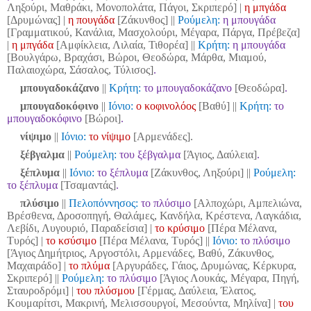
Ληξούρι, Μαθράκι, Μονοπολάτα, Πάγοι, Σκριπερό] |
η μπγάδα
[Δρυμώνας] |
η πουγάδα
[Ζάκυνθος] ||
Ρούμελη:
η μπουγάδα
[Γραμματικού, Κανάλια, Μασχολούρι, Μέγαρα, Πάργα, Πρέβεζα]
|
η μπγάδα
[Αμφίκλεια, Λιλαία, Τιθορέα]
||
Κρήτη:
η μπουγάδα
[Βουλγάρω, Βραχάσι, Βώροι, Θεοδώρα, Μάρθα, Μιαμού,
Παλαιοχώρα, Σάσαλος, Τύλισος]
.
μπουγαδοκάζανο
||
Κρήτη:
το μπουγαδοκάζανο
[Θεοδώρα]
.
μπουγαδοκόφινο
||
Ιόνιο:
ο κοφινολόος
[Βαθύ] ||
Κρήτη:
το
μπουγαδοκόφινο
[Βώροι]
.
νίψιμο
||
Ιόνιο:
το νίψιμο
[Αρμενάδες].
ξέβγαλμα
||
Ρούμελη:
του ξέβγαλμα
[Άγιος, Δαύλεια]
.
ξέπλυμα
||
Ιόνιο:
το ξέπλυμα
[Ζάκυνθος, Ληξούρι] ||
Ρούμελη:
το ξέπλυμα
[Τσαμαντάς]
.
πλύσιμο
||
Πελοπόννησος:
το πλύσιμο
[Αλποχώρι, Αμπελιώνα,
Βρέσθενα, Δροσοπηγή, Θαλάμες, Κανδήλα, Κρέστενα, Λαγκάδια,
Λεβίδι, Λυγουριό, Παραδείσια] |
το κρύσιμο
[Πέρα Μέλανα,
Τυρός] |
το κσύσιμο
[Πέρα Μέλανα, Τυρός]
||
Ιόνιο:
το πλύσιμο
[Άγιος Δημήτριος, Αργοστόλι, Αρμενάδες, Βαθύ, Ζάκυνθος,
Μαχαιράδο] |
το πλύμα
[Αργυράδες, Γάιος, Δρυμώνας, Κέρκυρα,
Σκριπερό] ||
Ρούμελη:
το πλύσιμο
[Άγιος Λουκάς, Μέγαρα, Πηγή,
Σταυροδρόμι] |
του πλύσμου
[Γέρμας, Δαύλεια, Έλατος,
Κουμαρίτσι, Μακρινή, Μελισσουργοί, Μεσούντα, Μηλίνα] |
του