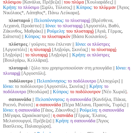
πλύσιμου
[Κανάλια, Πρέβεζα] |
του πλύμα
[Χουλιαράδες]
||
Κρήτη:
το πλύσιμο
[Σιρίλι, Τύλισος]
||
Κύπρος:
το πλύμμαν
[Άγιος
Νικόλαος*, Λάπηθος*, Πάνω Λεύκαρα]
.
πλυσταριό
||
Πελοπόννησος:
το πλυσταρ
ιό
[Βρέσθενα,
Λεχαινά, Προάστιο]
||
Ιόνιο:
το πλυσταρ
ιό
[Αργοστόλι, Βαθύ,
Ζάκυνθος, Μαθράκι] ||
Ρούμελη:
του πλυσταρ
ιό
[Αγιά, Γέρμας,
Σιάτιστα]
||
Κύπρος:
το πλυσταρκόν
[Βάσα Κοιλανίου]
.
πλύστρες
/ γούρνες που έπλεναν
||
Ιόνιο:
οι πλύστρες
[Αργοστόλι] |
η πλυταρ
ιά
[Ληξούρι, Σκινέας] |
το πλυσταρ
ιό
[Ληξούρι] |
το πλυταρ
ιό
[Ληξούρι] ||
Κρήτη:
οι πλύστρες
[Βουλγάρω, Κελλάρια]
.
πλυταριά
/ ξύλο που χρησιμοποιούσαν στη μπουγάδα
||
Ιόνιο:
η
πλυταρ
ιά
[Αργοστόλι].
ποδόλουτρο
||
Πελοπόννησος:
το ποδόλουτρο
[Αλποχώρι]
||
Ιόνιο:
το ποδόλουτρο [Αργοστόλι, Σκινέας] ||
Κρήτη:
το
ποδόλουτρο
[Θεοδώρα]
||
Κύπρος:
το ποδόλουτρον
[Νέο Χωριό]
.
σαπουνάδα
||
Πελοπόννησος:
η σαπουνάδα
[Κανδήλα, Πάκια,
Ροεινό, Ρούτσι] |
α σαπουνάδα
[Πέρα Μέλανα, Πραστός, Τυρός]
||
Ιόνιο:
η σαπουνάδα
[Γάιος, Ζάκυνθος] ||
Ρούμελη:
η σαπουνάδα
[Μέγαρα, Ωραιόκαστρο] |
η σαπνάδα
[Γέρμας, Έλατος,
Μελισσουργοί, Πρέβεζα]
||
Κρήτη:
η σαπουνάδα
[Άγιος
Βασίλειος, Παλαιοχώρα]
.