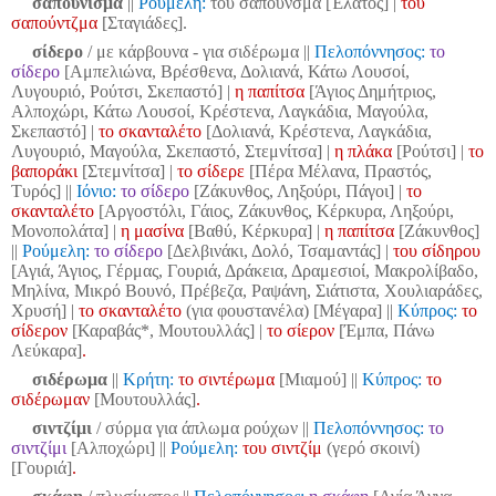
σαπούνισμα
||
Ρούμελη:
του σαπούνσμα [Έλατος] |
του
σαπούντζμα
[Σταγιάδες].
σίδερο
/ με κάρβουνα - για σιδέρωμα
||
Πελοπόννησος:
το
σίδερο
[Αμπελιώνα, Βρέσθενα, Δολιανά, Κάτω Λουσοί,
Λυγουριό, Ρούτσι, Σκεπαστό] |
η παπίτσα
[Άγιος Δημήτριος,
Αλποχώρι, Κάτω Λουσοί, Κρέστενα, Λαγκάδια, Μαγούλα,
Σκεπαστό] |
το σκανταλέτο
[Δολιανά, Κρέστενα, Λαγκάδια,
Λυγουριό, Μαγούλα, Σκεπαστό, Στεμνίτσα] |
η πλάκα
[Ρούτσι] |
το
βαποράκι
[Στεμνίτσα] |
το σίδερε
[Πέρα Μέλανα, Πραστός,
Τυρός]
||
Ιόνιο:
το σίδερο
[Ζάκυνθος, Ληξούρι, Πάγοι] |
το
σκανταλέτο
[Αργοστόλι, Γάιος, Ζάκυνθος, Κέρκυρα, Ληξούρι,
Μονοπολάτα] |
η μασίνα
[Βαθύ, Κέρκυρα] |
η παπίτσα
[Ζάκυνθος]
||
Ρούμελη:
το σίδερο
[Δελβινάκι, Δολό, Τσαμαντάς] |
του σίδηρου
[Αγιά, Άγιος, Γέρμας, Γουριά, Δράκεια, Δραμεσιοί, Μακρολίβαδο,
Μηλίνα, Μικρό Βουνό, Πρέβεζα, Ραψάνη, Σιάτιστα, Χουλιαράδες,
Χρυσή]
|
το σκανταλέτο
(για φουστανέλα) [Μέγαρα]
||
Κύπρος:
το
σίδερον
[Καραβάς*, Μουτουλλάς] |
το σίερον
[Έμπα, Πάνω
Λεύκαρα]
.
σιδέρωμα
||
Κρήτη:
το σιντέρωμα
[Μιαμού]
||
Κύπρος:
το
σιδέρωμαν
[Μουτουλλάς]
.
σιντζίμι
/ σύρμα για άπλωμα ρούχων
||
Πελοπόννησος:
το
σιντζίμι
[Αλποχώρι]
||
Ρούμελη:
του σιντζίμ
(γερό σκοινί)
[Γουριά]
.