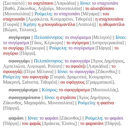
[Σκεπαστό] |
το σαχτόπανο
[Λαγκάδια]
||
Ιόνιο:
το σταχτοπάνι
[Βαθύ, Ζάκυνθος, Ληξούρι, Μονοπολάτα] |
το αλισιβόπανο
[Μονοπολάτα] ||
Ρούμελη:
το σταχτοπάνι
[Μέγαρα] |
του
σταχτουπάν
[Αμφίκλεια, Κουμαρίτσι, Τιθορέα] |
η σταχτουπάνα
[Γουριά]
||
Κρήτη:
η μπουγαδομαντίλα
[Ανατολή] |
η αθομαντίλα
[Βώροι, Τύλισος]
.
συγύρισμα
||
Πελοπόννησος:
το συγύρισμα
[Μελιγού]
||
Ιόνιο:
το συγύρισμα
[Γάιος, Κέρκυρα] |
το σγύρσμα
[Ασπρογερακάτα] |
το συγύρ
ιο
[Κέρκυρα] ||
Ρούμελη:
το συγύρισμα
[Πάργα] |
το
συγύριο
[Πάργα]
.
σφουγγάρι
||
Πελοπόννησος:
το σφουγγάρι
[Άγιος Δημήτριος,
Αμπελιώνα, Λυγουριό, Ρούτσι] |
το σφούτζι
[Λαγκάδια] |
το
σφουγγάζι
[Πέρα Μέλανα]
||
Ιόνιο:
το σφουγγάρι
[Ζάκυνθος] ||
Ρούμελη:
του σφουγγάρ
[Γουριά, Δραμεσιοί, Κουμαρίτσι,
Μακρινή, Σιάτιστα, Τιθορέα] |
ου σφόγγους
[Γραμματικού]
.
σφουγγάρισμα
||
Κύπρος:
το σφογγάρισμα
[Μουτουλλάς]
.
σφουγγαρόπανο
||
Ιόνιο:
η στράτσα
[Άγιος Δημήτριος,
Ζάκυνθος, Μαχαιράδο, Μονοπολάτα] ||
Ρούμελη:
η φασίνα
[Πάργα]
.
φαράσι
||
Ιόνιο:
το φαράσι
[Ζάκυνθος] ||
Ρούμελη:
το φαράσι
[Πάργα] |
του φαράς
[Δράκεια, Έλατος] |
το φαρασάνι
[Πάργα]
.