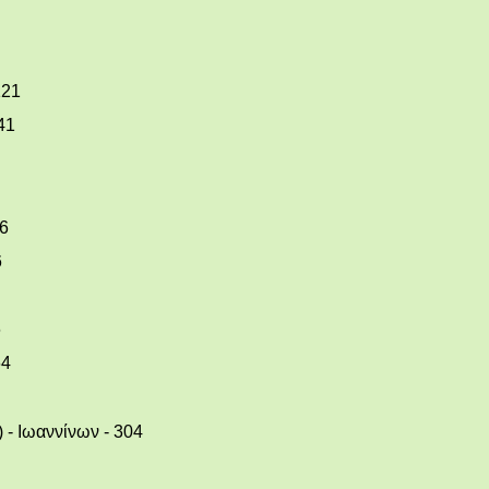
121
41
86
6
6
64
) - Ιωαννίνων - 304