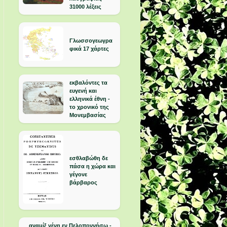
31000 λέξεις
Γλωσσογεωγρα
φικά 17 χάρτες
εκβαλόντες τα
ευγενή και
ελληνικά έθνη -
το χρονικό της
Μονεμβασίας
εσθλαβώθη δε
πάσα η χώρα και
γέγονε
βάρβαρος
αναμίξ γένη εν Πελοποννήσω -