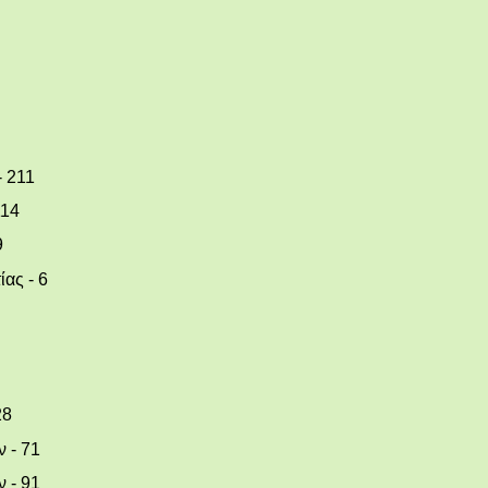
- 211
114
9
ας - 6
28
 - 71
 - 91