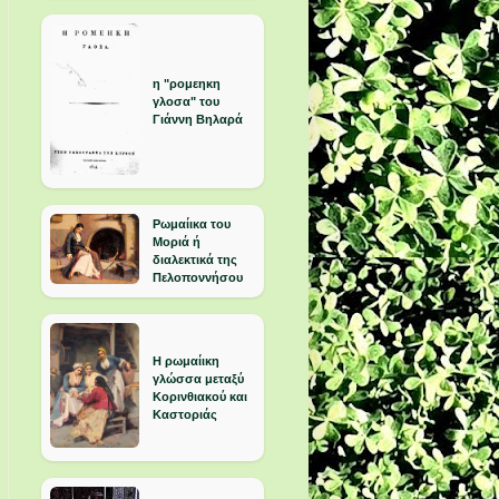
η "ρομεηκη
γλοσα" του
Γιάννη Βηλαρά
Ρωμαίικα του
Μοριά ή
διαλεκτικά της
Πελοποννήσου
Η ρωμαίικη
γλώσσα μεταξύ
Κορινθιακού και
Καστοριάς