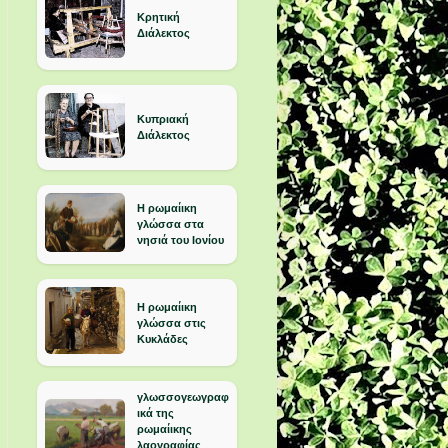
Κρητική
Διάλεκτος
Κυπριακή
Διάλεκτος
Η ρωμαίικη
γλώσσα στα
νησιά του Ιονίου
Η ρωμαίικη
γλώσσα στις
Κυκλάδες
γλωσσογεωγραφ
ικά της
ρωμαίικης
λαογραφίας