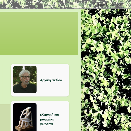
Αρχική σελίδα
ελληνική και
ρωμαίικη
γλώσσα