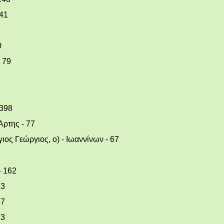
141
0
 79
 398
Άρτης - 77
γιος Γεώργιος, ο) - Ιωαννίνων - 67
- 162
13
47
83