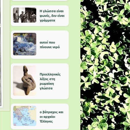
Η γλώσσα είναι
φωνές, δεν είναι
γράμματα
αυτοί που
πίνουνε νερό
Προελληνικές
λέξεις στη
ρωμαίικη
γλώσσα
ο βάτραχος και
οι αρχαίοι
Έλληνες