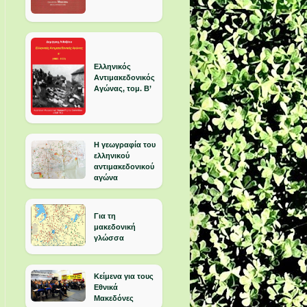
Ελληνικός
Αντιμακεδονικός
Αγώνας, τομ. Β’
Η γεωγραφία του
ελληνικού
αντιμακεδονικού
αγώνα
Για τη
μακεδονική
γλώσσα
Κείμενα για τους
Εθνικά
Μακεδόνες