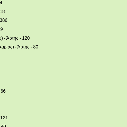
 4
 18
 386
59
) - Άρτης - 120
αριάς) - Άρτης - 80
 66
 121
140