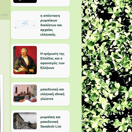
.2020
η απόσταση
ρωμαίικων
διαλέκτων και
αρχαίας
ελληνικής
Η ερήμωση της
Ελλάδας και ο
αφανισμός των
Ελλήνων
μακεδονική και
ελληνική εθνική
γλώσσα
ρωμαίικη και
μακεδονική
Swadesh List