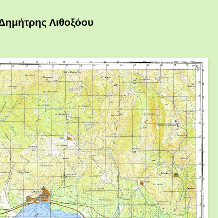
Δημήτρης Λιθοξόου