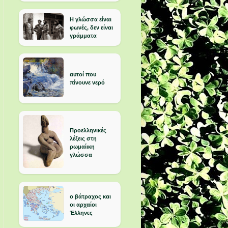
Η γλώσσα είναι
φωνές, δεν είναι
γράμματα
αυτοί που
πίνουνε νερό
Προελληνικές
λέξεις στη
ρωμαίικη
γλώσσα
ο βάτραχος και
οι αρχαίοι
Έλληνες