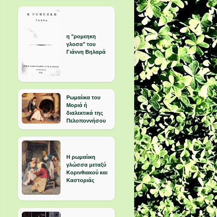
η "ρομεηκη
γλοσα" του
Γιάννη Βηλαρά
Ρωμαίικα του
Μοριά ή
διαλεκτικά της
Πελοποννήσου
Η ρωμαίικη
γλώσσα μεταξύ
Κορινθιακού και
Καστοριάς