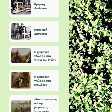
Κρητική
Διάλεκτος
Κυπριακή
Διάλεκτος
Η ρωμαίικη
γλώσσα στα
νησιά του Ιονίου
Η ρωμαίικη
γλώσσα στις
Κυκλάδες
γλωσσογεωγραφ
ικά της
ρωμαίικης
λαογραφίας