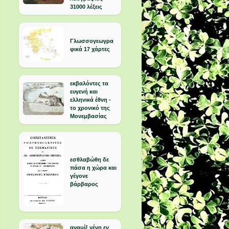
31000 λέξεις
Γλωσσογεωγρα
φικά 17 χάρτες
εκβαλόντες τα
ευγενή και
ελληνικά έθνη -
το χρονικό της
Μονεμβασίας
εσθλαβώθη δε
πάσα η χώρα και
γέγονε
βάρβαρος
αναμίξ γένη εν