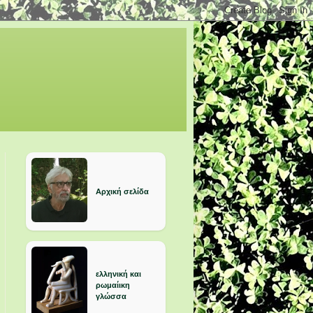
Αρχική σελίδα
ελληνική και
ρωμαίικη
γλώσσα