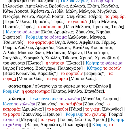
φόρτωμα
/ του υποζυγίου
||
Πελοπόννησος:
το φόρτωμα
[Αλποχώρι, Αμπελιώνα, Βρέσθενα, Δολιανά, Ελάτη, Κανδήλα,
Κάτω Λουσοί, Κρέστενα, Λεβίδι, Μάλη, Μελιγού, Μυγδαλιά,
Νεοχώρι, Ροεινό, Ροζενά, Ρούτσι, Στεμνίτσα, Τσέρια]
|
το γουμάρι
[Πέρα Μέλανα, Πραστός, Τυρός]
|
το γουμάζι
[Πέρα Μέλανα,
Πραστός, Τυρός]
|
το πότσουμα
[Πέρα Μέλανα, Πραστός, Τυρός]
||
Ιόνιο:
το φόρτωμα
[Βαθύ, Δρυμώνας, Ζάκυνθος, Νησάκι,
Σκριπερό]
||
Ρούμελη:
το φόρτωμα
[Δελβινάκι, Μέγαρα,
Τσαμαντάς]
|
του φόρτουμα
[Αγιά, Άγιος, Αμφίκλεια, Γέρμας,
Γουριά, Δαύλεια, Δραμεσιοί, Έλατος, Κανάλια, Κουμαρίτσι,
Λιλαία, Μακρολίβαδο, Μεσούντα, Μηλίνα, Πλατύστομο,
Σταγιάδες, Στροφυλιά, Στυλίδα, Τιθορέα, Χρυσή, Χρυσοβίτσα]
|
του φουρτιό [Έλατος]
|
η ντάτσκα
[Έλατος]
||
Κρήτη:
το φόρτωμα
[Άγιος Γεώργιος, Βουλγάρω, Παλαιοχώρα]
||
Κύπρος:
το φορτίν
[Βάσα Κοιλανίου, Καραβάς*]
|
το φορτούιν
[Καραβάς*]
|
τα
φορκ
ιά
[Μουτουλλάς]
|
τα γομάρκα
[Μουτουλλάς]
.
φορτωτήρα
/ σύνεργο για το φόρτωμα του υποζυγίου
||
Ρούμελη:
η φουρτουτήρα
[Έλατος, Μηλίνα, Σταγιάδες]
.
χαλινάρι
||
Πελοπόννησος:
το χαλινάρι
[Μαγούλα, Σπαρτιά]
||
Ιόνιο:
το χαλινάρι
[Ζάκυνθος]
|
το σαλιβάρι
[Ζάκυνθος]
|
ο
κατρομάς
[Δρυμώνας]
|
το καγ
ιού
ρι
[Γάιος]
|
το γκέμι
[Ζάκυνθος]
|
το μόρσο
[Ζάκυνθος, Κέρκυρα]
||
Ρούμελη:
του χαλινάρ
[Γουριά]
|
το γκέμι
[Μέγαρα]
|
του γκεμ
[Γουριά, Σιάτιστα, Χρυσή]
||
Κρήτη:
το χαλινάρι
[Βώροι, Λαμπιώτες, Παλαιοχώρα]
||
Κύπρος:
το