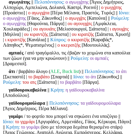
αγωγιάτης
||
Πελοπόννησος:
ο αγωγ
ιά
της
[Άγιος Δημήτριος,
Αλποχώρι, Αμπελιώνα, Δολιανά, Καστρί, Ροεινό]
|
ο γωγ
ιά
της
[Προάστιο]
|
ο αγωγ
ιά
τα
[Πέρα Μέλανα, Πραστός, Τυρός]
||
Ιόνιο:
ο αγωγ
ιά
της
[Γάιος, Ζάκυνθος]
|
ο αγωγ
ιά
τς
[Κατούνα]
||
Ρούμελη:
ο αγωγ
ιά
της
[Θαρούνια, Πάργα]
|
ου αγουγ
ιά
τς
[Αμφίκλεια,
Χουλιαράδες]
|
ου αγουιάτς
[Μελισσουργοί, Σιάτιστα]
|
ι αγου
ιά
τς
[Μηλίνα]
|
ου κιραντζής
[Σιάτιστα]
|
ου κιρατζής
[Σιάτιστα, Χρυσή]
|
ι κιραντζής
[Κανάλια]
||
Κύπρος:
ο κκιρατζής
[Καραβάς*,
Λάπηθος*, Ψεματισμένος]
|
ο κκερατζής
[Μουτουλλάς]
.
αμπαές
/ από τραγόμαλλο, τις έβαζαν το χειμώνα στα καπούλια
των ζώων (για να μην κρυώνουν)
||
Ρούμελη:
οι αμπαές
[Δραμεσιοί]
.
άτι
/ βαρβάτο άλογο (
ALE
,
Buck list
)
||
Πελοπόννησος:
το άτι
[Σκεπαστό]
|
το βαρβάτο
[Σπαρτιά]
||
Ιόνιο:
το άτι
[Ζάκυνθος]
||
Ρούμελη:
του ατς
[Σιάτιστα]
|
το βαρβάτο
[Πάργα]
.
γαϊδουροκαβαλίνα
||
Κρήτη:
η γαϊδουροκαβαλίνα
[Αποδούλου]
.
γαϊδουρομούλαρα
||
Πελοπόννησος:
τα γαϊδουρομούλαρα
[Άγιος Δημήτριος, Πέρα Μέλανα]
.
γομάρι
/ το φορτίο που μπορεί να σηκώσει ένα υποζύγιο
||
Ιόνιο:
το γ
ιο
μάρι
[Αργυράδες, Αρμενάδες, Γάιος, Κέρκυρα, Πάγοι]
||
Κρήτη:
το γομάρι
(ίσο με τέσσερα δεμάτια θερισμένο στάρι)
[Άγιος Γεώργιος, Ανατολή, Ανώγεια, Εμπρόσνερος, Κελλάρια,