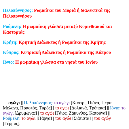
Πελοπόννησος:
Ρωμαίικα του Μοριά ή διαλεκτικά της
Πελοποννήσου
Ρούμελη:
Η ρωμαίικη γλώσσα μεταξύ Κορινθιακού και
Καστοριάς
Κρήτη:
Κρητική Διάλεκτος ή Ρωμαίικα της Κρήτης
Κύπρος:
Κυπριακή Διάλεκτος ή Ρωμαίικα της Κύπρου
Ιόνιο:
Η ρωμαίικη γλώσσα στα νησιά του Ιονίου
αγώγι
||
Πελοπόννησος:
το αγώγι
[Καστρί, Πιάνα, Πέρα
Μέλανα, Πραστός, Τυρός]
|
το αγώι
[Δολιανά, Τρόπαια]
||
Ιόνιο:
το
αγώγι
[Δρυμώνας]
|
το αγώι
[Γάιος, Ζάκυνθος, Κατούνα]
||
Ρούμελη:
το αγώι
[Πάργα]
|
του αγώι
[Σιάτιστα]
|
του αγώγ
[Γέρμας]
.