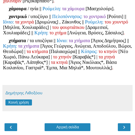
χαλινάριν
[Ριζοκάρπασο*]
.
χάμουρα
/ ηνία
||
Ρούμελη:
τα χάμουρα
[Μασχολούρι].
χοντρικό
/ υποζύγιο
||
Πελοπόννησος:
το χοντρικό
[Ρούτσι]
||
Ιόνιο:
τα χοντρά
[Δρυμώνας] , Ζάκυνθος
||
Ρούμελη:
του χουντρό
[Μηλίνα, Χουλιαράδες]
|
του φουρτιάτκου
[Δραμεσιοί,
Χουλιαράδες]
||
Κρήτη:
το χτήμα
[Ανώγεια, Βρύσες, Σάσαλος]
.
χτήματα
/ τα υποζύγια
||
Ιόνιο:
τα χτήματα
[Άγιος Δημήτριος]
||
Κρήτη:
τα χτήματα
[Άγιος Γεώργιος, Ανώγεια, Αποδούλου, Βώροι,
Θεοδώρα]
|
τα κτήματα
[Παλαιοχώρα]
||
Κύπρος:
το κτηνόν
[Νέο
Χωριό, Πάνω Λεύκαρα]
|
το χτηνόν
[Καραβάς*]
|
τα χτηνά
[Καραβάς*, Λάπηθος*]
|
τα κτηνά
[Άγιος Νικόλαος*, Βάσα
Κοιλανίου, Γαστριά*, Έμπα, Μια Μηλιά*, Μουτουλλάς]
.
Δημήτρης Λιθοξόου
Κοινή χρήση
‹
›
Αρχική σελίδα