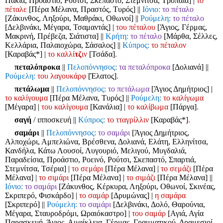
Πάκια, Προάστιο, Ρούτσι, Σκεπαστό, Στεμνίτσα, Τρόπαια]
|
το
πέταλε
[Πέρα Μέλανα, Πραστός, Τυρός]
||
Ιόνιο:
το πέταλο
[Ζάκυνθος, Ληξούρι, Μαθράκι, Οθωνοί]
||
Ρούμελη:
το πέταλο
[Δελβινάκι, Μέγαρα, Τσαμαντάς]
|
του πέταλου
[Άγιος, Γέρμας,
Μακρινή, Πρέβεζα, Σιάτιστα]
||
Κρήτη:
το πέταλο
[Μάρθα, Σέλλες,
Κελλάρια, Παλαιοχώρα, Σάσαλος]
||
Κύπρος:
το πέταλον
[Καραβάς*]
|
το καλλί
τζ
ιν
[Τσάδα]
.
πεταλόπροκα
||
Πελοπόννησος:
τα πεταλόπροκα
[Δολιανά]
||
Ρούμελη:
του λαγουκάρφ
[Έλατος]
.
πετάλωμα
||
Πελοπόννησος:
το πετάλωμα
[Άγιος Δημήτριος]
|
το καλίγουμα
[Πέρα Μέλανα, Τυρός]
||
Ρούμελη:
το καλίγωμα
[Μέγαρα]
|
του καλίγουμα
[Κανάλια]
|
το καλίβωμα
[Πάργα]
.
σαγή
/ ιπποσκευή
||
Κύπρος:
το τταγρίλλιν
[Καραβάς*]
.
σαμάρι
||
Πελοπόννησος:
το σαμάρι
[Άγιος Δημήτριος,
Αλποχώρι, Αμπελιώνα, Βρέσθενα, Δολιανά, Ελάτη, Ελληνίτσα,
Κανδήλα, Κάτω Λουσοί, Λυγουριό, Μελιγού, Μυγδαλιά,
Παραδείσια, Προάστιο, Ροεινό, Ρούτσι, Σκεπαστό, Σπαρτιά,
Στεμνίτσα, Τσέρια]
|
το σεμάρι
[Πέρα Μέλανα]
|
το σεμάζι
[Πέρα
Μέλανα]
|
το σιμάρι
[Πέρα Μέλανα]
|
το σιμάζι
[Πέρα Μέλανα]
||
Ιόνιο:
το σαμάρι
[Ζάκυνθος, Κέρκυρα, Ληξούρι, Οθωνοί, Σκινέας,
Σκριπερό, Φισκάρδο]
|
το σαμάρ
[Δρυμώνας]
|
η σαμάρα
[Σκριπερό]
||
Ρούμελη:
το σαμάρι
[Δελβινάκι, Δολό, Θαρούνια,
Μέγαρα, Σταυροδρόμι, Ωραιόκαστρο]
|
του σαμάρ
[Αγιά, Αγία
Παρασκευή, Άγιος, Αμφίκλεια, Γέρμας, Γραμματικού, Δραμεσιοί,