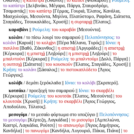
Οθωνοί]
|
η καπίστρα
[Οθωνοί]
|
το καπίσι
[Φισκάρδο]
||
Ρούμελη:
το καπίστρι
[Δελβινάκι, Μέγαρα, Πάργα, Σταυροδρόμι,
Τσαμαντάς]
|
του καπίστρ
[Γέρμας, Γουριά, Έλατος, Κανάλια,
Μασχολούρι, Μεσούντα, Μηλίνα, Πλατύστομο, Ραψάνη, Σιάτιστα,
Σταγιάδες, Τσουκαλάδες, Χρυσή]
|
η συρταρ
ιά
[Έλατος]
.
καραβάνι
||
Ρούμελη:
του καραβάν
[Μεσούντα]
.
κολάνι
/ το πίσω λουρί του σαμαριού
||
Πελοπόννησος:
το
κολάνι
[Καρυά]
|
το κολ
ιά
νι
[Πέρα Μέλανα, Τυρός]
||
Ιόνιο:
η
πισιλίνα
[Βαθύ, Ζάκυνθος]
|
η απιστ
ιά
[Αργυράδες]
|
η απιστρ
ιά
[Κέρκυρα]
|
η μπιστ
ιά
[Ληξούρι]
|
η μπιστρ
ιά
[Ληξούρι]
|
το
μπαλντούνι
[Κέρκυρα]
||
Ρούμελη:
το μπαλντούμι
[Δολό, Πάργα]
|
η ουπτσ
ιά
[Σιάτιστα]
|
του κουσκούν
[Έλατος, Σταγιάδες, Χρυσή]
||
Κρήτη:
το κολάνι
[Σάσαλος]
|
το πιστοκαπλόδετο
[Άγιος
Γεώργιος]
.
κολόβι
/ δεμάτι ξερόκλαδα
||
Ιόνιο:
το κολόβι
[Σκριπερό].
κοτσάκι
/ προεξοχή του σαμαριού
||
Ιόνιο:
το σκαρβέλι
[Κέρκυρα]
||
Ρούμελη:
του κουτσάκ
[Έλατος, Μεσούντα]
|
του
κλουτσάκ
[Χρυσή]
||
Κρήτη:
το σκαρβέλι
[Άγιος Γεώργιος,
Αποδούλου, Τύλισος]
.
μεσογόμι
/ το μεσαίο φόρτωμα στο υποζύγιο
||
Πελοπόννησος:
το μεσογόμι
[Κέρτεζη, Λαγκάδια]
|
το μισογόμι
[Αμπελιώνα,
Καστρί, Λαγκάδια, Ρούτσι]
|
το απανωγόμι
[Άγιος Δημήτριος,
Κανδήλα]
|
το πανωγόμι
[Κανδήλα, Λυγουριό, Πάκια, Πιάνα]
|
το