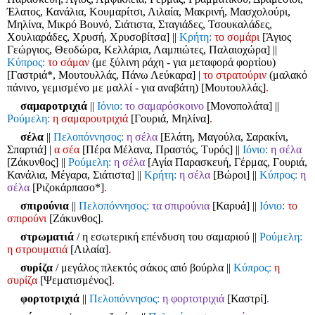
Έλατος, Κανάλια, Κουμαρίτσι, Λιλαία, Μακρινή, Μασχολούρι,
Μηλίνα, Μικρό Βουνό, Σιάτιστα, Σταγιάδες, Τσουκαλάδες,
Χουλιαράδες, Χρυσή, Χρυσοβίτσα]
||
Κρήτη:
το σομάρι
[Άγιος
Γεώργιος, Θεοδώρα, Κελλάρια, Λαμπιώτες, Παλαιοχώρα]
||
Κύπρος:
το σάμαν
(με ξύλινη ράχη - για μεταφορά φορτίου)
[Γαστριά*, Μουτουλλάς, Πάνω Λεύκαρα]
|
το στρατούριν
(μαλακό
πάνινο, γεμισμένο με μαλλί - για αναβάτη) [Μουτουλλάς]
.
σαμαροτριχιά
||
Ιόνιο:
το σαμαρόσκοινο
[Μονοπολάτα]
||
Ρούμελη:
η σαμαρουτριχιά
[Γουριά, Μηλίνα]
.
σέλα
||
Πελοπόννησος:
η σέλα
[Ελάτη, Μαγούλα, Σαρακίνι,
Σπαρτιά]
|
α σέα
[Πέρα Μέλανα, Πραστός, Τυρός]
||
Ιόνιο:
η σέλα
[Ζάκυνθος]
||
Ρούμελη:
η σέλα
[Αγία Παρασκευή, Γέρμας, Γουριά,
Κανάλια, Μέγαρα, Σιάτιστα]
||
Κρήτη:
η σέλα
[Βώροι]
||
Κύπρος:
η
σέλα
[Ριζοκάρπασο*]
.
σπιρούνια
||
Πελοπόννησος:
τα σπιρούνια
[Καρυά]
||
Ιόνιο:
το
σπιρούνι
[Ζάκυνθος].
στρωματιά
/ η εσωτερική επένδυση του σαμαριού
||
Ρούμελη:
η στρουματιά
[Λιλαία]
.
συρίζα
/ μεγάλος πλεκτός σάκος από βούρλα
||
Κύπρος:
η
συρίζα
[Ψεματισμένος]
.
φορτοτριχιά
||
Πελοπόννησος:
η φορτοτριχιά
[Καστρί]
.