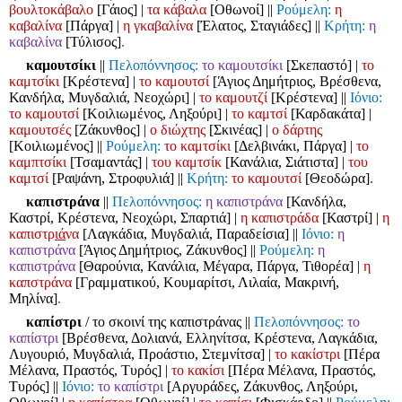
βουλτοκάβαλο
[Γάιος]
|
τα κάβαλα
[Οθωνοί]
||
Ρούμελη:
η
καβαλίνα
[Πάργα]
|
η γκαβαλίνα
[Έλατος, Σταγιάδες]
||
Κρήτη:
η
καβαλίνα
[Τύλισος]
.
καμουτσίκι
||
Πελοπόννησος:
το καμουτσίκι
[Σκεπαστό]
|
το
καμτσίκι
[Κρέστενα]
|
το καμουτσί
[Άγιος Δημήτριος, Βρέσθενα,
Κανδήλα, Μυγδαλιά, Νεοχώρι]
|
το καμουτζί
[Κρέστενα]
||
Ιόνιο:
το καμουτσί
[Κοιλιωμένος, Ληξούρι]
|
το καμτσί
[Καρδακάτα]
|
καμουτσές
[Ζάκυνθος]
|
ο διώχτης
[Σκινέας]
|
ο δάρτης
[Κοιλιωμένος]
||
Ρούμελη:
το καμτσίκι
[Δελβινάκι, Πάργα]
|
το
καμπτσίκι
[Τσαμαντάς]
|
του καμτσίκ
[Κανάλια, Σιάτιστα]
|
του
καμτσί
[Ραψάνη, Στροφυλιά]
||
Κρήτη:
το καμουτσί
[Θεοδώρα]
.
καπιστράνα
||
Πελοπόννησος:
η καπιστράνα
[Κανδήλα,
Καστρί, Κρέστενα, Νεοχώρι, Σπαρτιά]
|
η καπιστράδα
[Καστρί]
|
η
καπιστρ
ιά
να
[Λαγκάδια, Μυγδαλιά, Παραδείσια]
||
Ιόνιο:
η
καπιστράνα
[Άγιος Δημήτριος, Ζάκυνθος]
||
Ρούμελη:
η
καπιστράνα
[Θαρούνια, Κανάλια, Μέγαρα, Πάργα, Τιθορέα]
|
η
καπστράνα
[Γραμματικού, Κουμαρίτσι, Λιλαία, Μακρινή,
Μηλίνα]
.
καπίστρι
/ το σκοινί της καπιστράνας
||
Πελοπόννησος:
το
καπίστρι
[Βρέσθενα, Δολιανά, Ελληνίτσα, Κρέστενα, Λαγκάδια,
Λυγουριό, Μυγδαλιά, Προάστιο, Στεμνίτσα]
|
το κακίστρι
[Πέρα
Μέλανα, Πραστός, Τυρός]
|
το κακίσι
[Πέρα Μέλανα, Πραστός,
Τυρός]
||
Ιόνιο:
το καπίστρι
[Αργυράδες, Ζάκυνθος, Ληξούρι,