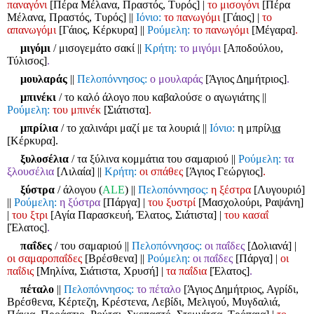
παναγόνι
[Πέρα Μέλανα, Πραστός, Τυρός]
|
το μισογόνι
[Πέρα
Μέλανα, Πραστός, Τυρός]
||
Ιόνιο:
το πανωγόμι
[Γάιος]
|
το
απανωγόμι
[Γάιος, Κέρκυρα]
||
Ρούμελη:
το πανωγόμι
[Μέγαρα]
.
μιγόμι
/ μισογεμάτο σακί
||
Κρήτη:
το μιγόμι
[Αποδούλου,
Τύλισος]
.
μουλαράς
||
Πελοπόννησος:
ο μουλαράς
[Άγιος Δημήτριος]
.
μπινέκι
/ το καλό άλογο που καβαλούσε ο αγωγιάτης
||
Ρούμελη:
του μπινέκ
[Σιάτιστα]
.
μπρίλια
/ το χαλινάρι μαζί με τα λουριά
||
Ιόνιο:
η μπρίλ
ια
[Κέρκυρα].
ξυλοσέλια
/ τα ξύλινα κομμάτια του σαμαριού
||
Ρούμελη:
τα
ξλουσέλια
[Λιλαία]
||
Κρήτη:
οι σπάθες
[Άγιος Γεώργιος]
.
ξύστρα
/ άλογου (
ALE
)
||
Πελοπόννησος:
η ξέστρα
[Λυγουριό]
||
Ρούμελη:
η ξύστρα
[Πάργα]
|
του ξυστρί
[Μασχολούρι, Ραψάνη]
|
του ξτρι
[Αγία Παρασκευή, Έλατος, Σιάτιστα]
|
του κασαΐ
[Έλατος]
.
παΐδες
/ του σαμαριού
||
Πελοπόννησος:
οι παΐδες
[Δολιανά]
|
οι σαμαροπαΐδες
[Βρέσθενα]
||
Ρούμελη:
οι παΐδες
[Πάργα]
|
οι
παΐδις
[Μηλίνα, Σιάτιστα, Χρυσή]
|
τα παΐδια
[Έλατος]
.
πέταλο
||
Πελοπόννησος:
το πέταλο
[Άγιος Δημήτριος, Αγρίδι,
Βρέσθενα, Κέρτεζη, Κρέστενα, Λεβίδι, Μελιγού, Μυγδαλιά,