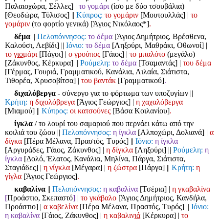
Παλαιοχώρα, Σέλλες]
|
το γομάρι
(ίσο με δύο τσουβάλια)
[Θεοδώρα, Τύλισος]
||
Κύπρος:
το γομάριν
[Μουτουλλάς]
|
το
γομάριν
(το φορτίο γενικά) [Άγιος Νικόλαος*]
.
δέμα
||
Πελοπόννησος:
το δέμα
[Άγιος Δημήτριος, Βρέσθενα,
Καλούσι, Λεβίδι]
||
Ιόνιο:
το δέμα
[Ληξούρι, Μαθράκι, Οθωνοί]
|
το γ
ιο
μάρι
[Πάγοι]
|
ο γρούπος
[Γάιος]
|
το μπαλότο
(μεγάλο)
[Ζάκυνθος, Κέρκυρα]
||
Ρούμελη:
το δέμα
[Τσαμαντάς]
|
του δέμα
[Γέρμας, Γουριά, Γραμματικού, Κανάλια, Λιλαία, Σιάτιστα,
Τιθορέα, Χρυσοβίτσα]
|
του βαντάκ
[Γραμματικού]
.
διχαλόβεργα
- σύνεργο για το φόρτωμα των υποζυγίων
||
Κρήτη:
η διχολόβρεγα
[Άγιος Γεώργιος]
|
η χαχαλόβεργα
[Μιαμού]
||
Κύπρος:
οι κατσούνες
[Βάσα Κοιλανίου]
.
ίγκλα
/ το λουρί του σαμαριού που περνάει κάτω από την
κοιλιά του ζώου
||
Πελοπόννησος:
η ίγκλα
[Αλποχώρι, Δολιανά]
|
α
δίγκα
[Πέρα Μέλανα, Πραστός, Τυρός]
||
Ιόνιο:
η ίγκλα
[Αργυράδες, Γάιος, Ζάκυνθος]
|
η δίγκλα
[Ληξούρι]
||
Ρούμελη:
η
ίγκλα
[Δολό, Έλατος, Κανάλια, Μηλίνα, Πάργα, Σιάτιστα,
Σταγιάδες]
|
η νίγκλα
[Μέγαρα]
|
η ζώστρα
[Πάργα]
||
Κρήτη:
η
γίγλα
[Άγιος Γεώργιος]
.
καβαλίνα
||
Πελοπόννησος:
η καβαλίνα
[Τσέρια]
|
η γκαβαλίνα
[
Προάστιο, Σκεπαστό
]
|
το γκάβαλο
[Άγιος Δημήτριος, Κανδήλα,
Προάστιο]
|
α καβελίνα
[Πέρα Μέλανα, Πραστός, Τυρός]
||
Ιόνιο:
η καβαλίνα
[Γάιος, Ζάκυνθος]
|
η καβαλιν
ιά
[Κέρκυρα]
|
το